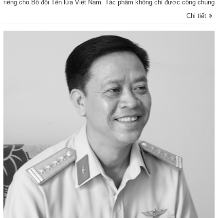
riêng cho Bộ đội Tên lửa Việt Nam. Tác phẩm không chỉ được công chúng
mến mộ, yêu thích mà đây còn là bài ca đi cùng năm tháng.
Chi tiết