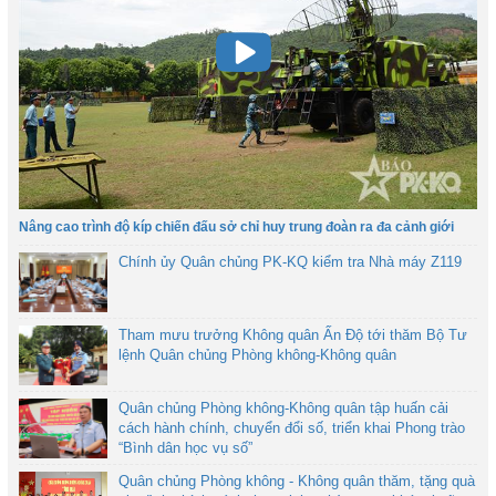
Nâng cao trình độ kíp chiến đấu sở chỉ huy trung đoàn ra đa cảnh giới
Chính ủy Quân chủng PK-KQ kiểm tra Nhà máy Z119
Tham mưu trưởng Không quân Ấn Độ tới thăm Bộ Tư
lệnh Quân chủng Phòng không-Không quân
Quân chủng Phòng không-Không quân tập huấn cải
cách hành chính, chuyển đổi số, triển khai Phong trào
“Bình dân học vụ số”
Quân chủng Phòng không - Không quân thăm, tặng quà