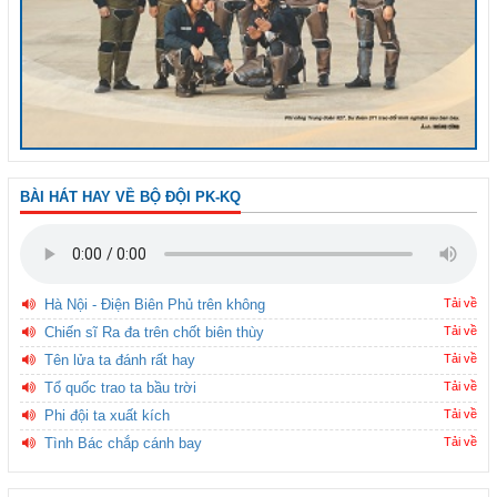
BÀI HÁT HAY VỀ BỘ ĐỘI PK-KQ
Hà Nội - Điện Biên Phủ trên không
Tải về
Chiến sĩ Ra đa trên chốt biên thùy
Tải về
Tên lửa ta đánh rất hay
Tải về
Tổ quốc trao ta bầu trời
Tải về
Phi đội ta xuất kích
Tải về
Tình Bác chắp cánh bay
Tải về