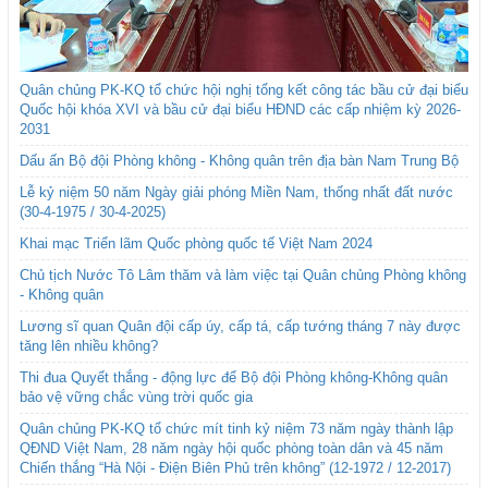
Quân chủng PK-KQ tổ chức hội nghị tổng kết công tác bầu cử đại biểu
Quốc hội khóa XVI và bầu cử đại biểu HĐND các cấp nhiệm kỳ 2026-
2031
Dấu ấn Bộ đội Phòng không - Không quân trên địa bàn Nam Trung Bộ
Lễ kỷ niệm 50 năm Ngày giải phóng Miền Nam, thống nhất đất nước
(30-4-1975 / 30-4-2025)
Khai mạc Triển lãm Quốc phòng quốc tế Việt Nam 2024
Chủ tịch Nước Tô Lâm thăm và làm việc tại Quân chủng Phòng không
- Không quân
Lương sĩ quan Quân đội cấp úy, cấp tá, cấp tướng tháng 7 này được
tăng lên nhiều không?
Thi đua Quyết thắng - động lực để Bộ đội Phòng không-Không quân
bảo vệ vững chắc vùng trời quốc gia
Quân chủng PK-KQ tổ chức mít tinh kỷ niệm 73 năm ngày thành lập
QĐND Việt Nam, 28 năm ngày hội quốc phòng toàn dân và 45 năm
Chiến thắng “Hà Nội - Điện Biên Phủ trên không” (12-1972 / 12-2017)