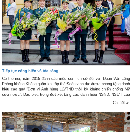
Tiếp tục cống hiến và tỏa sáng
Có thể nói, năm 2015 đánh dấu mốc son lịch sử đối với Đoàn Văn công
Phòng không-Không quân khi tập thể Đoàn vinh dự được phong tặng danh
hiệu cao quý “Đơn vị Anh hùng LLVTND thời kỳ kháng chiến chống Mỹ
cứu nước”. Đặc biệt, trong đợt xét tặng các danh hiệu NSND, NSƯT của
Nhà nước vừa qua, Đoàn có 5 cán bộ, diễn viên được phong tặng các
Chi tiết
danh hiệu NSND, NSƯT. Phóng viên Báo Phòng không-Không quân (PK-
KQ) đã có cuộc trao đổi với Đại tá, NSND Nguyễn Ngọc Anh - Đoàn
trưởng và các nghệ sĩ vừa vinh dự đón nhận danh hiệu NSƯT. Xin trân
trọng giới thiệu cùng bạn đọc!