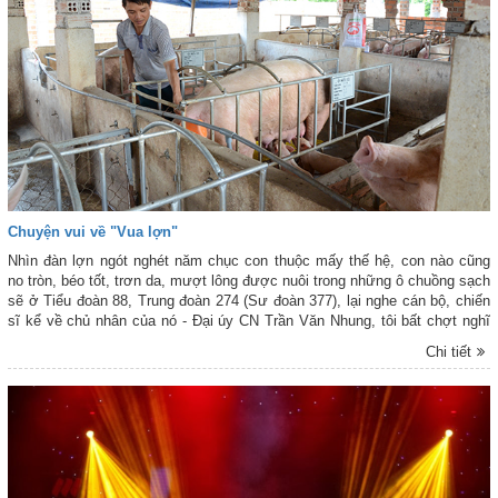
Chuyện vui về "Vua lợn"
Nhìn đàn lợn ngót nghét năm chục con thuộc mấy thế hệ, con nào cũng
no tròn, béo tốt, trơn da, mượt lông được nuôi trong những ô chuồng sạch
sẽ ở Tiểu đoàn 88, Trung đoàn 274 (Sư đoàn 377), lại nghe cán bộ, chiến
sĩ kể về chủ nhân của nó - Đại úy CN Trần Văn Nhung, tôi bất chợt nghĩ
đến cái biệt danh thật phù hợp với anh: “Vua Lợn”.
Chi tiết