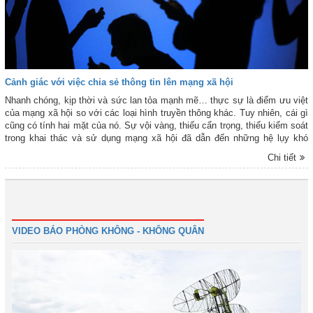
Cảnh giác với việc chia sẻ thông tin lên mạng xã hội
Nhanh chóng, kịp thời và sức lan tỏa mạnh mẽ… thực sự là điểm ưu việt
của mạng xã hội so với các loại hình truyền thông khác. Tuy nhiên, cái gì
cũng có tính hai mặt của nó. Sự vội vàng, thiếu cẩn trọng, thiếu kiểm soát
trong khai thác và sử dụng mạng xã hội đã dẫn đến những hệ lụy khó
lường như nguy cơ lộ, lọt thông tin liên quan đến bí mật quốc gia, an ninh,
Chi tiết
quốc phòng, gây mất đoàn kết nội bộ cơ quan đơn vị, xâm phạm cuộc
sống đời tư của người khác…
Đầu
Trước
42
43
44
45
46
VIDEO BÁO PHÒNG KHÔNG - KHÔNG QUÂN