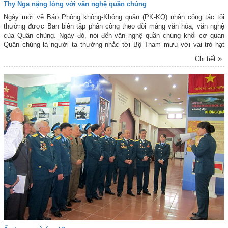
Thy Nga nặng lòng với văn nghệ quần chúng
Ngày mới về Báo Phòng không-Không quân (PK-KQ) nhận công tác tôi
thường được Ban biên tập phân công theo dõi mảng văn hóa, văn nghệ
của Quân chủng. Ngày đó, nói đến văn nghệ quần chúng khối cơ quan
Quân chủng là người ta thường nhắc tới Bộ Tham mưu với vai trò hạt
nhân - Thy Nga. Sở hữu giọng hát cao khỏe, ấn tượng nên chị luôn là
Chi tiết
giọng ca chủ công trong nhiều tiết mục, thậm chí, nhiều chương trình chị
còn tham gia cả múa lẫn kịch…