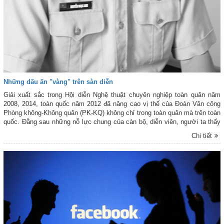
Những dấu ấn "vàng" trên sàn diễn
Giải xuất sắc trong Hội diễn Nghệ thuật chuyên nghiệp toàn quân năm
2008, 2014, toàn quốc năm 2012 đã nâng cao vị thế của Đoàn Văn công
Phòng không-Không quân (PK-KQ) không chỉ trong toàn quân mà trên toàn
quốc. Đằng sau những nỗ lực chung của cán bộ, diễn viên, người ta thấy
lấp lánh những dấu ấn “vàng” của Đại tá, NSND Nguyễn Ngọc Anh - Đoàn
Chi tiết
trưởng, người đã gắn bó với Đoàn hơn ba chục năm và ở vị trí “cầm
cương” hơn một thập kỷ.