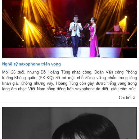
Nghệ sỹ saxophone triển vọng
Mới 26 tuổi, nhưng Đỗ Hoàng Tùng nhạc công, Đoàn Văn công Phòng
không-Không quân (PK-KQ) đã có một chỗ đứng vững chắc trong lòng
khán giả. Không những vậy, Hoàng Tùng còn gây được tiếng vang trong
làng âm nhạc Việt Nam bằng tiếng kèn saxophone da diết, giàu cảm xúc.
Anh được giới âm nhạc đánh giá là một trong những nghệ sĩ saxophone
Chi tiết
triển vọng của Việt Nam.