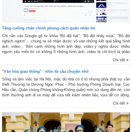
Tăng cường chấn chỉnh phong cách quân nhân trẻ
Chỉ cần vào Google gõ từ khóa “Bộ đội hát”; “Bộ đội nhảy múa”; “Bộ đội
nghịch ngợm”… chúng ta sẽ nhận được vô vàn những kết quả bằng hình
ảnh, video… Bên cạnh những hình ảnh đẹp, video ý nghĩa được nhiều
người yêu mến thì có không ít những hình ảnh, video bị chỉ trích là phản
cảm, làm mất đi nét đẹp truyền thống, hình ảnh “Bộ đội Cụ Hồ”. Thực tiễn
Chi tiết
theo dõi chúng ta sẽ thấy, đa phần số hình ảnh, video đó được thực hiện
bởi HSQ-BS. Trong đó, số video, hình ảnh được cho là HSQ-BS thuộc
"Văn hóa giao thông" - nhìn từ câu chuyện nhỏ
Quân chủng P
Sống và làm việc tại Hà Nội, mặc dù nhà có ô tô nhưng phải thật sự cần
thiết Thượng tá Dương Ngọc Phúc - Phó trưởng Phòng Doanh trại, Cục
Hậu cần, Quân chủng Phòng không-Không quân) mới sử dụng đến nó, còn
bình thường anh đi xe máy để vừa tiết kiệm nhiên liệu, vừa dễ cơ động.
Những khi rỗi rãi thì anh đi bộ để rèn luyện sức khỏe cho bản thân. Chủ
Chi tiết
nhật vừa rồi anh rủ tôi đi mua khung tranh treo tường cho gia đình anh.
Ngồi sau tay lái của anh, tôi không chỉ có được cảm giác an tâm, mà còn
học đượ