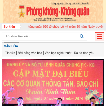
g đoàn Không quân 920 tổ chức Lễ kỷ niệm 50 năm Ngày truyền thống (12-11
Sự kiện
VĂN HÓA
Tin tức
Đời sống văn hóa
Văn học nghệ thuật
Ra đa tình yêu