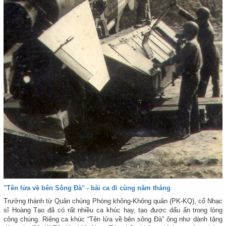
"Tên lửa về bên Sông Đà" - bài ca đi cùng năm tháng
Trưởng thành từ Quân chủng Phòng không-Không quân (PK-KQ), cố Nhạc
sĩ Hoàng Tạo đã có rất nhiều ca khúc hay, tạo được dấu ấn trong lòng
công chúng. Riêng ca khúc “Tên lửa về bên sông Đà” ông như dành tặng