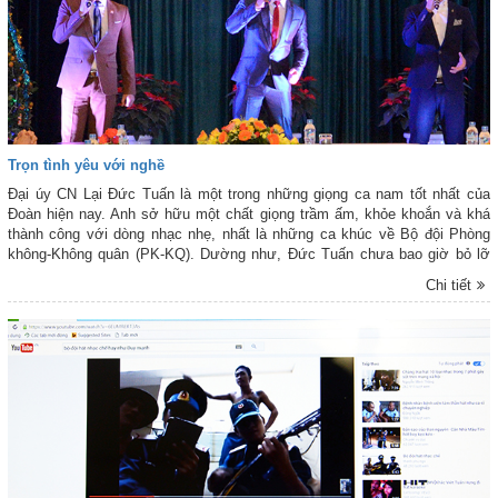
Trọn tình yêu với nghề
Đại úy CN Lại Đức Tuấn là một trong những giọng ca nam tốt nhất của
Đoàn hiện nay. Anh sở hữu một chất giọng trầm ấm, khỏe khoắn và khá
thành công với dòng nhạc nhẹ, nhất là những ca khúc về Bộ đội Phòng
không-Không quân (PK-KQ). Dường như, Đức Tuấn chưa bao giờ bỏ lỡ
một chương trình nào của Đoàn. Khi thì anh đơn ca, lúc thì song ca, tốp
Chi tiết
ca, hợp xướng… ở vai trò nào anh cũng hoàn thành tốt, để lại ấn tượng
sâu sắc trong lòng khán giả và đồng nghiệp…” - đó là một vài cảm nhận
của Thiếu tá Phạm A