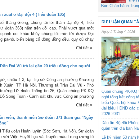
triển
 “Nếu làm công tác dân vận khéo, thì làm việc gì
Ban Chấp hành Trun
công”.
n xuất ở Đại đội 4 (Tiểu đoàn 105)
DƯ LUẬN QUAN T
ối tháng Giêng, chúng tôi tới thăm Đại đội 4, Tiểu
ư đoàn 363) nằm trên đồi cao. Phải vượt qua một
Ngày 2 Tháng 4, 2026
quanh co, khúc khủy chúng tôi mới tới được Đại
ng pa-nô, biển bảng cổ động đồng đều, quy củ chạy
 sân nhà làm việc của Đại đội tươi rói như chào đón
Chi tiết
rần Đại Vũ trả lại gần 20 triệu đồng cho người
iờ, chiều 1-3, tại Trụ sở Công an phường Khương
nh Xuân, TP Hà Nội, Thượng tá Trần Đại Vũ - Phó
rưởng Lữ đoàn Thông tin 26, Quân chủng PK-KQ
Quân chủng PK-KQ t
 Đỗ Song Toàn - Cảnh sát khu vực Công an phường
nghị tổng kết công t
g đã tiến hành trao trả gần 20 triệu đồng và nhiều
biểu Quốc hội khóa 
Chi tiết
nhân cho bà Nguyễn Thị Điệp, 56 tuổi, thường trú số
đại biểu HĐND các 
, đường Vương Thừa Vũ, quận Thanh Xuân, thành
2026-2031
àn viên, thanh niên Sư đoàn 371 tham gia "Ngày
ị đánh rơi.
Dấu ấn Bộ đội Phòn
ồng"
quân trên địa bàn N
ại Tiểu đoàn Huấn luyện (Sóc Sơn, Hà Nội), Sư đoàn
p với Viện Huyết học và Truyền máu Trung ương tổ
Lễ kỷ niệm 50 năm N