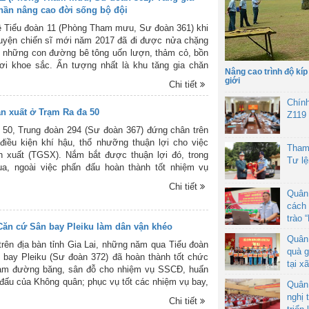
phần nâng cao đời sống bộ đội
ề Tiểu đoàn 11 (Phòng Tham mưu, Sư đoàn 361) khi
uyện chiến sĩ mới năm 2017 đã đi được nửa chặng
 những con đường bê tông uốn lượn, thảm cỏ, bồn
ơi khoe sắc. Ấn tượng nhất là khu tăng gia chăn
Nâng cao trình độ kíp
ột khoảng đất rộng vài ngàn mét vuông ngút ngát
giới
Chi tiết
a rau, củ, quả. Kế đó là vườn cây, ao cá và các
àn như bí, bầu, mướp và vườn rau gia vị. Thành quả
Chín
ản xuất ở Trạm Ra đa 50
t tinh từ công sức của cán bộ, chiến sĩ đơn vị với
Z119
ng cao đời sống bộ đội và xây dựng cảnh quan, môi
50, Trung đoàn 294 (Sư đoàn 367) đứng chân trên
vị xanh, sạch, đẹp.
điều kiện khí hậu, thổ nhưỡng thuận lợi cho việc
Tham
n xuất (TGSX). Nắm bắt được thuận lợi đó, trong
Tư l
ua, ngoài việc phấn đấu hoàn thành tốt nhiệm vụ
, sẵn sàng chiến đấu (SSCĐ), quản lý vùng trời
Chi tiết
 vị còn tích cực đẩy mạnh TGSX, nhằm cải thiện,
Quân
i sống cho bộ đội và xây dựng đơn vị chính quy,
cách 
 đẹp.
trào 
Căn cứ Sân bay Pleiku làm dân vận khéo
Quân
rên địa bàn tỉnh Gia Lai, những năm qua Tiểu đoàn
quà g
bay Pleiku (Sư đoàn 372) đã hoàn thành tốt chức
tại x
ảm đường băng, sân đỗ cho nhiệm vụ SSCĐ, huấn
 đấu của Không quân; phục vụ tốt các nhiệm vụ bay,
Quân
cơ của Đảng, Nhà nước và Quân đội. Cùng với đó,
nghị 
Chi tiết
uôn coi trọng và thực hiện tốt công tác dân vận, với