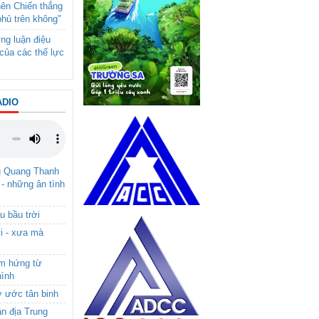
nên Chiến thắng
phủ trên không"
ng luận điệu
của các thế lực
ADIO
g Quang Thanh
 - những ân tình
u bầu trời
i - xưa mà
ảm hứng từ
hình
ơ ước tân binh
ận địa Trung