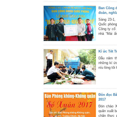
Ban Công đ
đoàn, nghĩ
Sáng 23-1,
Quốc phòng
Công ty cổ
nhà “Mái ấ
Nguyễn Văn
Công đoàn 
KQ. Dự lễ b
Kí ức Tết 
Công đoàn 
Ban Công đ
Dẫu năm th
thư Đảng ủ
những kí ứ
cùng đại di
níu lòng tôi
X19.
Đón đọc Bá
2017
Đón chào X
quân xuất b
chân thực 