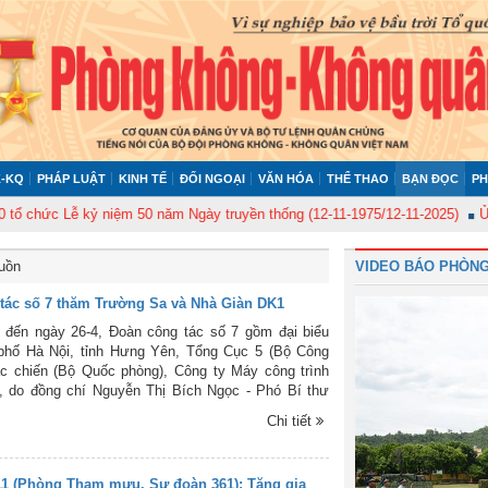
-KQ
PHÁP LUẬT
KINH TẾ
ĐỐI NGOẠI
VĂN HÓA
THỂ THAO
BẠN ĐỌC
PH
ức Lễ kỷ niệm 50 năm Ngày truyền thống (12-11-1975/12-11-2025)
Ủy ban 
buồn
VIDEO BÁO PHÒNG
tác số 7 thăm Trường Sa và Nhà Giàn DK1
 đến ngày 26-4, Đoàn công tác số 7 gồm đại biểu
phố Hà Nội, tỉnh Hưng Yên, Tổng Cục 5 (Bộ Công
c chiến (Bộ Quốc phòng), Công ty Máy công trình
, do đồng chí Nguyễn Thị Bích Ngọc - Phó Bí thư
Chủ tịch HĐND Thành phố Hà Nội làm Trưởng đoàn
Chi tiết
 tặng quà và động viên quân, dân huyện đảo Trường
Hòa) và Nhà Giàn DK1/8 (khu vực Quế Đường).
11 (Phòng Tham mưu, Sư đoàn 361): Tăng gia