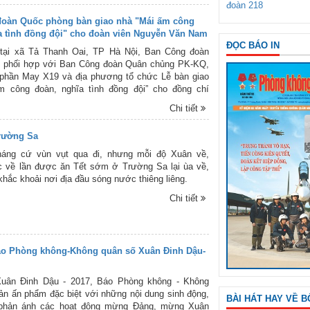
đoàn 218
oàn Quốc phòng bàn giao nhà "Mái ấm công
a tình đồng đội" cho đoàn viên Nguyễn Văn Nam
ĐỌC BÁO IN
 tại xã Tả Thanh Oai, TP Hà Nội, Ban Công đoàn
 phối hợp với Ban Công đoàn Quân chủng PK-KQ,
 phần May X19 và địa phương tổ chức Lễ bàn giao
m công đoàn, nghĩa tình đồng đội” cho đồng chí
 Nam - Đoàn viên Công đoàn Bộ phận Xí nghiệp 1,
Chi tiết
cơ sở Công ty cổ phần May X19, Quân chủng PK-
àn giao có Đại tá Lê Thị Nguyên - Phó Trưởng Ban
Trường Sa
Quốc phòng, Thượng tá Mai Xuân Anh - Trưởng
oàn Quân chủng PK-KQ, Đại tá Hà Tùng Thiện - Bí
áng cứ vùn vụt qua đi, nhưng mỗi độ Xuân về,
y, Phó Tổng Giám đốc Công ty cổ phần May X19,
c về lần được ăn Tết sớm ở Trường Sa lại ùa về,
ện chính quyền địa phương và Công ty cổ phần May
 khắc khoải nơi địa đầu sóng nước thiêng liêng.
Chi tiết
o Phòng không-Không quân số Xuân Đinh Dậu-
uân Đinh Dậu - 2017, Báo Phòng không - Không
ản ấn phẩm đặc biệt với những nội dung sinh động,
BÀI HÁT HAY VỀ B
phản ánh các hoạt động mừng Đảng, mừng Xuân