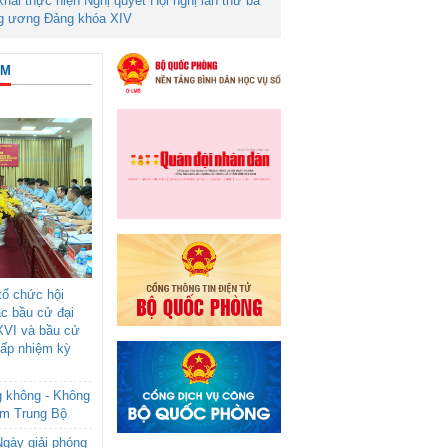
 khai thực hiện Nghị quyết Hội nghị lần thứ ba
g ương Đảng khóa XIV
ÂM
ổ chức hội
ác bầu cử đại
XVI và bầu cử
cấp nhiệm kỳ
g không - Không
am Trung Bộ
gày giải phóng