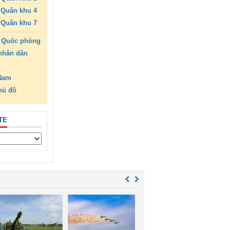
Quân khu 4
Quân khu 7
 Quốc phòng
nhân dân
 Nam
hủ đô
TE