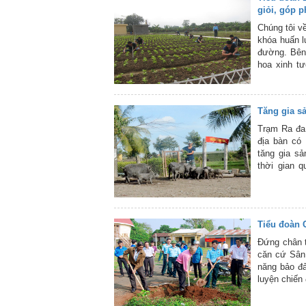
giỏi, góp 
Chúng tôi v
khóa huấn l
đường. Bên
hoa xinh tư
nuôi. Cả m
màu xanh củ
loại rau gi
Tăng gia s
này được kế
mục tiêu nâ
Trạm Ra đa 
trường đơn 
địa bàn có 
tăng gia sả
thời gian q
huấn luyện
(QLVT), đơn
nâng cao đờ
xanh, sạch,
Tiểu đoàn 
Đứng chân t
căn cứ Sân 
năng bảo đ
luyện chiến
bay chuyên 
Tiểu đoàn l