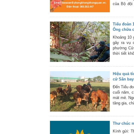
của Bộ đội
Tổ quốc.
Tiểu đoàn 
Ông chữa 
Khoảng 10 g
gây ra vụ 
phường Cửa
thời tiết k
5 ha. Địa h
các lực lượ
Hiệu quả tí
cứ Sân bay
Đến Tiểu đo
cuối năm, c
mát mẻ. Ngo
tăng gia, c
Thư chúc m
Kính gửi: T