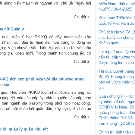
t động hiến máu tình nguyện với chủ đề “Ngày hội
Miền Nam, thống nhấ
4-1975 / 30-4-2025)
Chi tiết
Khai mạc Triển lãm
quốc tế Việt Nam 20
ủa nữ Quân y
Chủ tịch Nước Tô L
 qua, Viện Y học PK-KQ đã đẩy mạnh việc xây
việc tại Quân chủng
 nhân lực, đầu tư hiện đại hóa trang bị đồng bộ
Không quân
ng Viện chuyên sâu, hiện đại đáp ứng tốt yêu cầu
Lương sĩ quan Quân 
ong giai đoạn mới. Trong thành tích chung ấy, có
cấp tá, cấp tướng t
ng góp quan trọng của đội ngũ nữ Quân y.
Chi tiết
được tăng lên nhiều
Thi đua Quyết thắng 
Bộ đội Phòng không
K-KQ tích cực phối hợp với địa phương trong
bảo vệ vững chắc vù
ân vận
gia
qua, Học viện PK-KQ luôn nhận được sự ủng hộ,
Quân chủng PK-KQ t
ện giúp đỡ của các cấp ủy, chính quyền các cấp, các
kỷ niệm 73 năm ngày
 ban ngành địa phương trong phối hợp hoạt động,
QĐND Việt Nam, 28 
ng cố mối đoàn kết quân dân, xây dựng địa bàn an
quốc phòng toàn dâ
ị vững mạnh toàn diện.
Chi tiết
Chiến thắng “Hà Nội 
trên không” (12-1972
iỏi, quản lý quân nhu tốt
Chính trị, tinh thần 