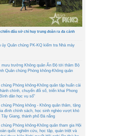
 chiến đấu sở chỉ huy trung đoàn ra đa cảnh
h ủy Quân chủng PK-KQ kiểm tra Nhà máy
 mưu trưởng Không quân Ấn Độ tới thăm Bộ
ệnh Quân chủng Phòng không-Không quân
 chủng Phòng không-Không quân tập huấn cải
hành chính, chuyển đổi số, triển khai Phong
“Bình dân học vụ số”
 chủng Phòng không - Không quân thăm, tặng
ia đình chính sách, học sinh nghèo vượt khó
ã Tây Giang, thành phố Đà nẵng
 chủng Phòng không-Không quân tham gia Hội
toàn quốc nghiên cứu, học tập, quán triệt và