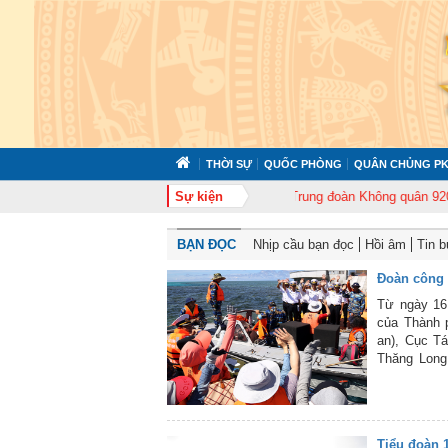
THỜI SỰ
QUỐC PHÒNG
QUÂN CHỦNG PK
372 tổ chức tập huấn cán bộ năm 2026
Sự kiện
Trung đoàn Không quân 920 tổ ch
BẠN ĐỌC
Nhịp cầu bạn đọc
Hồi âm
Tin 
Đoàn công 
Từ ngày 16
của Thành 
an), Cục Tá
Thăng Long
Thành ủy, 
đã đi thăm,
Sa (Khánh 
Tiểu đoàn 