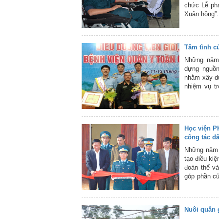
chức Lễ phá
Xuân hồng”.
Tâm tình c
Những năm
dựng nguồn
nhằm xây dự
nhiệm vụ tr
một phần đó
Học viện P
công tác d
Những năm 
tạo điều ki
đoàn thể và
góp phần củ
toàn, đơn v
Nuôi quân g