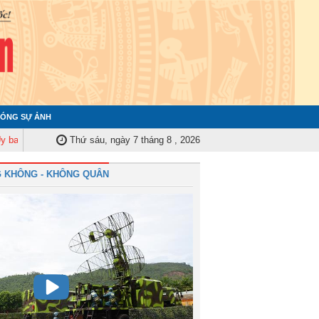
ÓNG SỰ ẢNH
Kiểm tra Quân ủy Trung ương tập huấn nghiệp vụ công tác kiểm tra, giám sá
Thứ sáu, ngày 7 tháng 8 , 2026
 KHÔNG - KHÔNG QUÂN