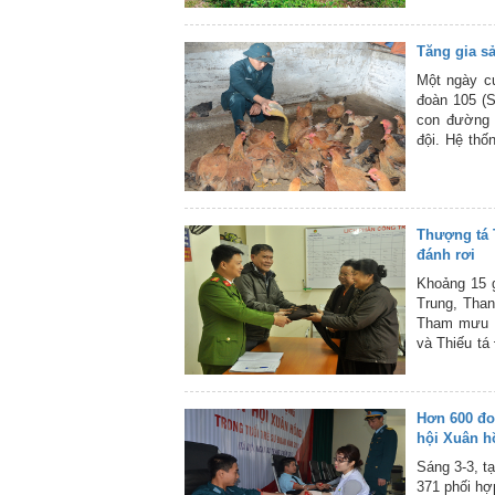
kinh nghiệm
cũng thành 
Tăng gia sả
Một ngày cu
đoàn 105 (S
con đường 
đội. Hệ thố
từ cổng đến
khách.
Thượng tá T
đánh rơi
Khoảng 15 g
Trung, Tha
Tham mưu t
và Thiếu tá
Khương Trun
giấy tờ cá 
5, ngõ 129
Hơn 600 đo
phố Hà Nội b
hội Xuân h
Sáng 3-3, t
371 phối hợ