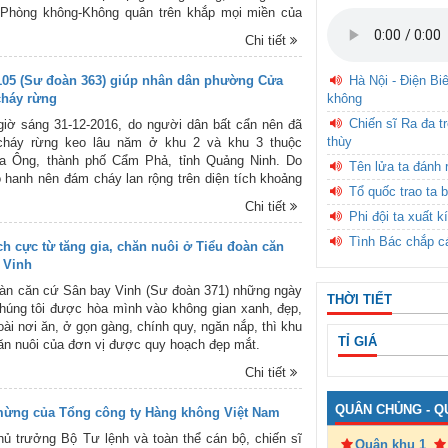
 Phòng không-Không quân trên khắp mọi miền của
Chi tiết
105 (Sư đoàn 363) giúp nhân dân phường Cửa
Hà Nội - Điện Bi
cháy rừng
không
Chiến sĩ Ra đa t
iờ sáng 31-12-2016, do người dân bất cẩn nên đã
thùy
cháy rừng keo lâu năm ở khu 2 và khu 3 thuộc
 Ông, thành phố Cẩm Phả, tỉnh Quảng Ninh. Do
Tên lửa ta đánh 
hô hanh nên đám cháy lan rộng trên diện tích khoảng
Tổ quốc trao ta b
ình hiểm trở, khó tiếp cận đã gây nhiều khó khăn cho
Chi tiết
ng tham gia chữa cháy.
Phi đội ta xuất k
Tình Bác chắp c
ch cực từ tăng gia, chăn nuôi ở Tiểu đoàn căn
 Vinh
àn căn cứ Sân bay Vinh (Sư đoàn 371) những ngày
THỜI TIẾT
húng tôi được hòa mình vào không gian xanh, đẹp,
ài nơi ăn, ở gọn gàng, chính quy, ngăn nắp, thì khu
TỈ GIÁ
hăn nuôi của đơn vị được quy hoạch đẹp mắt.
Chi tiết
QUÂN CHỦNG - Q
ừng của Tổng công ty Hàng không Việt Nam
hủ trưởng Bộ Tư lệnh và toàn thể cán bộ, chiến sĩ
Quân khu 1