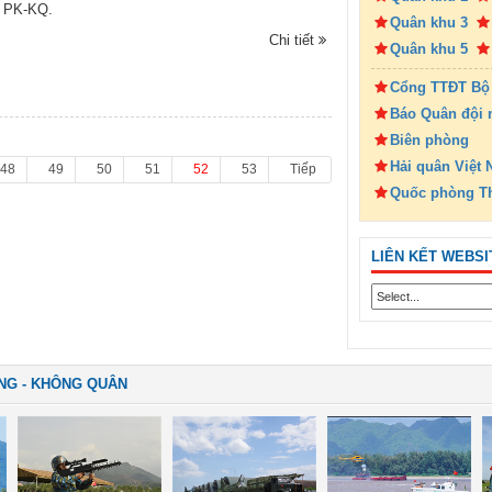
 PK-KQ.
Quân khu 3
Chi tiết
Quân khu 5
Cổng TTĐT Bộ
Báo Quân đội 
Biên phòng
Hải quân Việt
48
49
50
51
52
53
Tiếp
Quốc phòng T
LIÊN KẾT WEBSI
NG - KHÔNG QUÂN