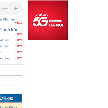
ên Phủ trên
Tải về
rên chốt biên
Tải về
rất hay
Tải về
ầu trời
Tải về
ích
Tải về
ánh bay
Tải về
UÂN KHU
Quân khu 2