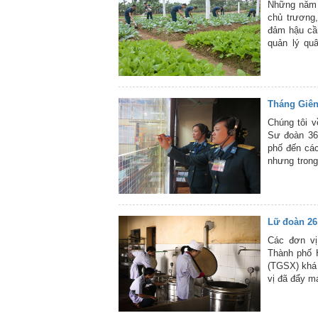
Những năm q
chủ trương,
đảm hậu cần
quản lý qu
những nhiệm
sĩ trong đơn
đảm bảo và 
Tháng Giên
Chúng tôi 
Sư đoàn 363
phố đến các
nhưng trong
tĩnh lặng. 
trung cao đ
ban.
Lữ đoàn 26
Các đơn vị
Thành phố H
(TGSX) khá 
vị đã đẩy m
túc được gầ
35% định lư
sống bộ đội.