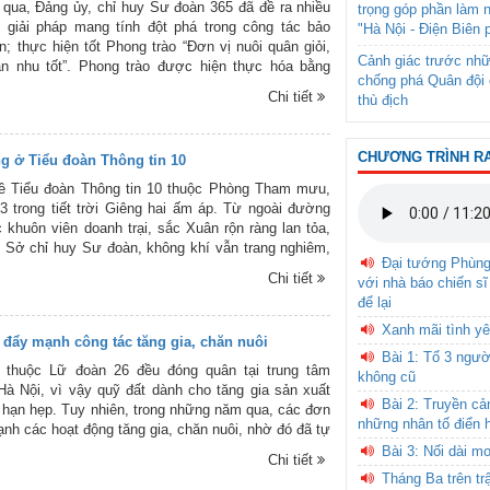
ua, Đảng ủy, chỉ huy Sư đoàn 365 đã đề ra nhiều
trọng góp phần làm 
 giải pháp mang tính đột phá trong công tác bảo
"Hà Nội - Điện Biên 
; thực hiện tốt Phong trào “Đơn vị nuôi quân giỏi,
Cảnh giác trước nhữ
ân nhu tốt”. Phong trào được hiện thực hóa bằng
chống phá Quân đội 
 vụ cụ thể hướng vào việc động viên cán bộ, chiến
Chi tiết
thù địch
 vị tích cực tăng gia sản xuất, quản lý quân nhu tốt,
nâng cao đời sống bộ đội.
CHƯƠNG TRÌNH R
g ở Tiểu đoàn Thông tin 10
về Tiểu đoàn Thông tin 10 thuộc Phòng Tham mưu,
 trong tiết trời Giêng hai ấm áp. Từ ngoài đường
 khuôn viên doanh trại, sắc Xuân rộn ràng lan tỏa,
 Sở chỉ huy Sư đoàn, không khí vẫn trang nghiêm,
Đại tướng Phùn
Ở mỗi vị trí canh trực, các cán bộ, chiến sĩ đều tập
Chi tiết
với nhà báo chiến sĩ
ộ thực hiện công việc thường nhật của một phiên
để lại
Xanh mãi tình yê
 đẩy mạnh công tác tăng gia, chăn nuôi
Bài 1: Tổ 3 ngườ
 thuộc Lữ đoàn 26 đều đóng quân tại trung tâm
không cũ
à Nội, vì vậy quỹ đất dành cho tăng gia sản xuất
Bài 2: Truyền c
hạn hẹp. Tuy nhiên, trong những năm qua, các đơn
những nhân tố điển 
ạnh các hoạt động tăng gia, chăn nuôi, nhờ đó đã tự
n 100% định lượng rau xanh, 65% định lượng thịt,
Bài 3: Nối dài m
Chi tiết
ợng cá, qua đó góp phần giữ vững và ổn định đời
Tháng Ba trên tr