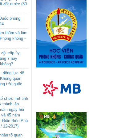
t đất nước (30-
 Quốc phòng
24
âm thăm và làm
 Phòng không -
đội cấp úy,
háng 7 này
 không?
- động lực để
-Không quân
ng trời quốc
ổ chức mít tinh
 thành lập
năm ngày hội
n và 45 năm
- Điện Biên Phủ
 / 12-2017)
- nhân tố quan