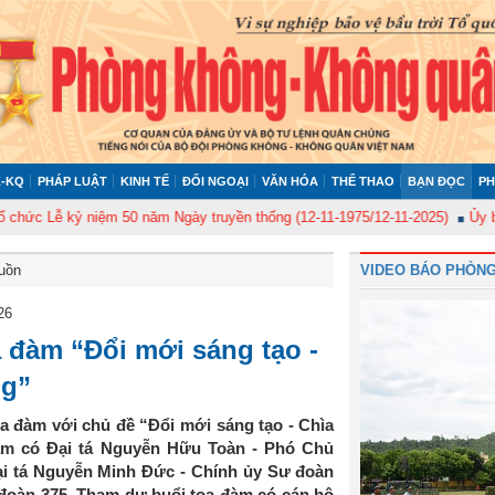
-KQ
PHÁP LUẬT
KINH TẾ
ĐỐI NGOẠI
VĂN HÓA
THỂ THAO
BẠN ĐỌC
PH
kỷ niệm 50 năm Ngày truyền thống (12-11-1975/12-11-2025)
Ủy ban Kiểm t
buồn
VIDEO BÁO PHÒNG
26
 đàm “Đổi mới sáng tạo -
ng”
a đàm với chủ đề “Đổi mới sáng tạo - Chìa
àm có Đại tá Nguyễn Hữu Toàn - Phó Chủ
i tá Nguyễn Minh Đức - Chính ủy Sư đoàn
 đoàn 375. Tham dự buổi toạ đàm có cán bộ