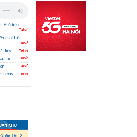
ên Phủ trên
Tải về
rên chốt biên
Tải về
rất hay
Tải về
ầu trời
Tải về
ích
Tải về
ánh bay
Tải về
UÂN KHU
Quân khu 2