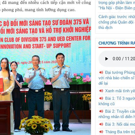
g đã mang đến nhiều cách tiếp cận mới về công
trọng góp phần làm 
"Hà Nội - Điện Biên 
p phong phú, mang tính lưỡng dụng cao.
Cảnh giác trước nhữ
chống phá Quân đội 
thù địch
CHƯƠNG TRÌNH R
Đại tướng Phùn
với nhà báo chiến sĩ
để lại
Xanh mãi tình yê
Bài 1: Tổ 3 ngườ
không cũ
Bài 2: Truyền c
những nhân tố điển 
Bài 3: Nối dài m
Tháng Ba trên tr