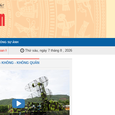
ÓNG SỰ ẢNH
ra Quân ủy Trung ương tập huấn nghiệp vụ công tác kiểm tra, giám sát năm 
Thứ sáu, ngày 7 tháng 8 , 2026
 KHÔNG - KHÔNG QUÂN