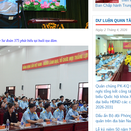
triển
Ban Chấp hành Trun
DƯ LUẬN QUAN T
Ngày 2 Tháng 4, 2026
Sư đoàn 375 phát biểu tại buổi tọa đàm.
Quân chủng PK-KQ t
nghị tổng kết công t
biểu Quốc hội khóa 
đại biểu HĐND các 
2026-2031
Dấu ấn Bộ đội Phòn
quân trên địa bàn N
Lễ kỷ niệm 50 năm N