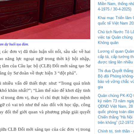
Miền Nam, thống nhấ
4-1975 / 30-4-2025)
Khai mạc Triển lãm
quốc tế Việt Nam 20
Chủ tịch Nước Tô L
việc tại Quân chủng
Không quân
ham dự buổi tọa đàm.
Lương sĩ quan Quân 
 các đơn vị đã thảo luận sôi nổi, sâu sắc về hai
cấp tá, cấp tướng t
o năng lực ngoại ngữ trong thời kỳ hội nhập,
được tăng lên nhiều
g tâm của Câu lạc bộ (CLB) Đổi mới sáng tạo Sư
Thi đua Quyết thắng 
ng ủy Sư đoàn về thực hiện 3 “đột phá”.
Bộ đội Phòng không
bảo vệ vững chắc vù
i nhiều vấn đề thiết thực như: “Trong quá trình
gia
à khó khăn nhất?”; “Làm thế nào để khơi dậy tinh
Quân chủng PK-KQ t
 sĩ trong đơn vị, thay vì chỉ thực hiện theo mệnh
kỷ niệm 73 năm ngày
gữ có vai trò như thế nào đối với học tập, công
QĐND Việt Nam, 28 
quốc phòng toàn dâ
hay đổi thế giới quan và phương pháp giải quyết
Chiến thắng “Hà Nội 
trên không” (12-1972
 giữa CLB Đổi mới sáng tạo của các đơn vị trong
Chính trị, tinh thần 