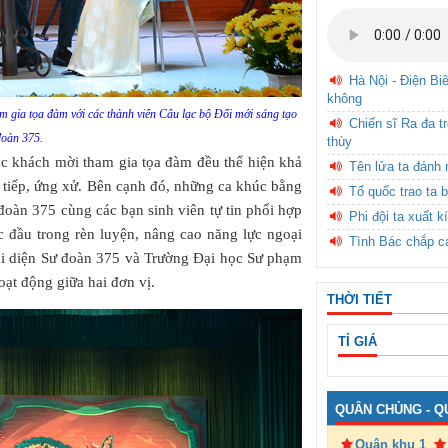
Hà Nội - Điện Bi
không
 gia tọa đàm với các thành viên Câu lạc bộ Đổi mới sáng tạo
Chiến sĩ Ra đa t
oàn 375.
thùy
ác khách mời tham gia tọa đàm đều thể hiện khả
Tên lửa ta đánh 
o tiếp, ứng xử. Bên cạnh đó, những ca khúc bằng
Tổ quốc trao ta b
 đoàn 375 cùng các bạn sinh viên tự tin phối hợp
Phi đội ta xuất k
 đầu trong rèn luyện, nâng cao năng lực ngoại
Tình Bác chắp c
 đại diện Sư đoàn 375 và Trường Đại học Sư phạm
ạt động giữa hai đơn vị.
THỜI TIẾT
TỈ GIÁ
QUÂN CHỦNG - Q
Quân khu 1