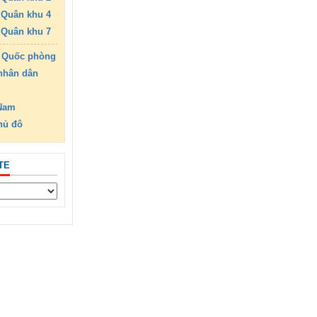
Quân khu 4
Quân khu 7
 Quốc phòng
nhân dân
 Nam
hủ đô
TE