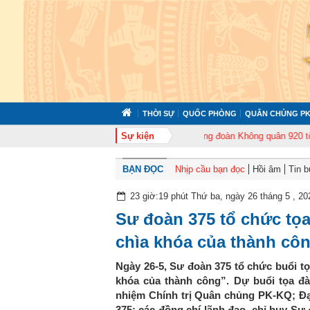
THỜI SỰ
QUỐC PHÒNG
QUÂN CHỦNG PK
ổ chức tập huấn cán bộ năm 2026
Sự kiện
Trung đoàn Không quân 920 tổ chức Lễ 
BẠN ĐỌC
Nhịp cầu bạn đọc
Hồi âm
Tin 
23 giờ:19 phút Thứ ba, ngày 26 tháng 5 , 20
Sư đoàn 375 tổ chức tọa
chìa khóa của thành cô
Ngày 26-5, Sư đoàn 375 tổ chức buổi tọ
khóa của thành công”. Dự buổi tọa đ
nhiệm Chính trị Quân chủng PK-KQ; Đạ
375; các đồng chí lãnh đạo, chỉ huy Sư