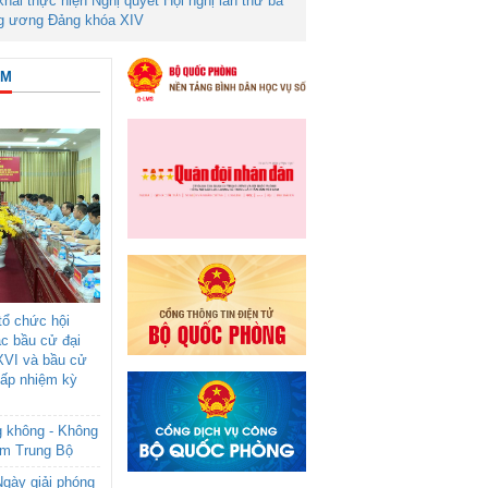
 khai thực hiện Nghị quyết Hội nghị lần thứ ba
g ương Đảng khóa XIV
ÂM
ổ chức hội
ác bầu cử đại
XVI và bầu cử
cấp nhiệm kỳ
g không - Không
am Trung Bộ
gày giải phóng