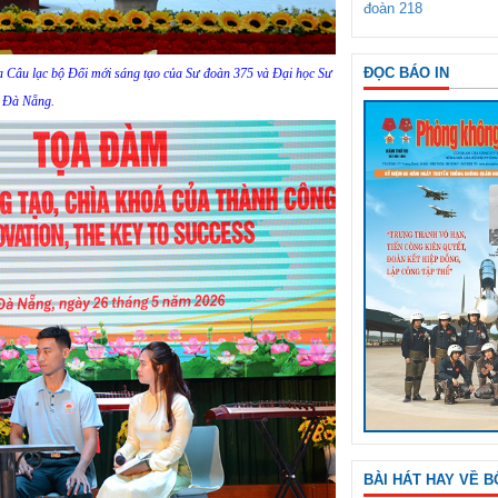
đoàn 218
ĐỌC BÁO IN
ữa Câu lạc bộ Đổi mới sáng tạo của Sư đoàn 375 và Đại học Sư
 Đà Nẵng.
BÀI HÁT HAY VỀ B