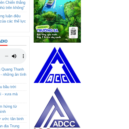
nên Chiến thắng
phủ trên không"
ng luận điệu
của các thế lực
ADIO
g Quang Thanh
 - những ân tình
u bầu trời
i - xưa mà
ảm hứng từ
hình
ơ ước tân binh
ận địa Trung