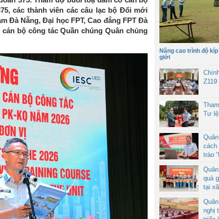
75, các thành viên các câu lạc bộ Đổi mới
ạm Đà Nẵng, Đại học FPT, Cao đẳng FPT Đà
n cán bộ công tác Quần chúng Quân chủng
Nâng cao trình độ kíp
giới
Chín
Z119
Tham
Tư l
Quân
cách 
trào 
Quân
quà g
tại x
Quân
nghị 