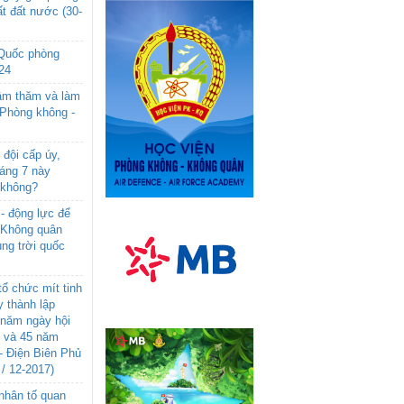
t đất nước (30-
 Quốc phòng
24
âm thăm và làm
 Phòng không -
đội cấp úy,
háng 7 này
 không?
- động lực để
-Không quân
ng trời quốc
ổ chức mít tinh
 thành lập
năm ngày hội
n và 45 năm
- Điện Biên Phủ
 / 12-2017)
- nhân tố quan