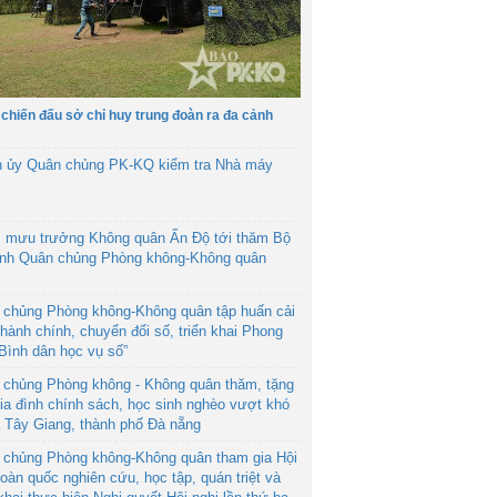
 chiến đấu sở chỉ huy trung đoàn ra đa cảnh
h ủy Quân chủng PK-KQ kiểm tra Nhà máy
 mưu trưởng Không quân Ấn Độ tới thăm Bộ
ệnh Quân chủng Phòng không-Không quân
 chủng Phòng không-Không quân tập huấn cải
hành chính, chuyển đổi số, triển khai Phong
“Bình dân học vụ số”
 chủng Phòng không - Không quân thăm, tặng
ia đình chính sách, học sinh nghèo vượt khó
ã Tây Giang, thành phố Đà nẵng
 chủng Phòng không-Không quân tham gia Hội
toàn quốc nghiên cứu, học tập, quán triệt và