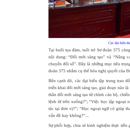
Các đại biểu t
Tại buổi tọa đàm, tuổi trẻ Sư đoàn 375 cùng
nội dung: “Đổi mới sáng tạo” và “Nâng ca
chuyển đổi số”. Đây là những mục tiêu trọn
đoàn 375 nhằm cụ thể hóa nghị quyết của Đả
Bên cạnh đó, các đại biểu tập trung trao đổ
triển khai đổi mới sáng tạo, giai đoạn nào l
thần đổi mới sáng tạo từ chính cán bộ, chiến
lệnh từ trên xuống?”; “Việc học tập ngoại n
tác tại đơn vị?”; “Học ngoại ngữ có giúp t
vấn đề hay không?”...
Sự phối hợp, chia sẻ kinh nghiệm thực tiễn