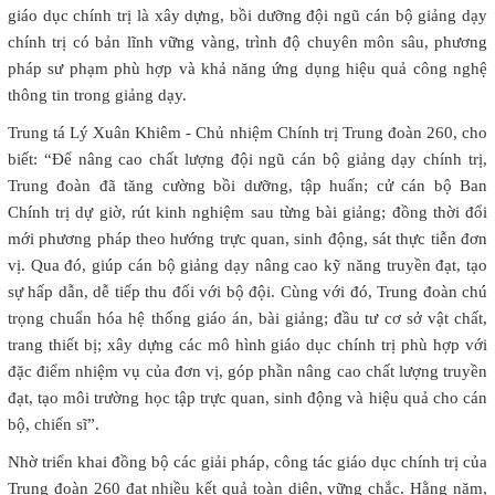
giáo dục chính trị là xây dựng, bồi dưỡng đội ngũ cán bộ giảng dạy
chính trị có bản lĩnh vững vàng, trình độ chuyên môn sâu, phương
pháp sư phạm phù hợp và khả năng ứng dụng hiệu quả công nghệ
thông tin trong giảng dạy.
Trung tá Lý Xuân Khiêm - Chủ nhiệm Chính trị Trung đoàn 260, cho
biết: “Để nâng cao chất lượng đội ngũ cán bộ giảng dạy chính trị,
Trung đoàn đã tăng cường bồi dưỡng, tập huấn; cử cán bộ Ban
Chính trị dự giờ, rút kinh nghiệm sau từng bài giảng; đồng thời đổi
mới phương pháp theo hướng trực quan, sinh động, sát thực tiễn đơn
vị. Qua đó, giúp cán bộ giảng dạy nâng cao kỹ năng truyền đạt, tạo
sự hấp dẫn, dễ tiếp thu đối với bộ đội. Cùng với đó, Trung đoàn chú
trọng chuẩn hóa hệ thống giáo án, bài giảng; đầu tư cơ sở vật chất,
trang thiết bị; xây dựng các mô hình giáo dục chính trị phù hợp với
đặc điểm nhiệm vụ của đơn vị, góp phần nâng cao chất lượng truyền
đạt, tạo môi trường học tập trực quan, sinh động và hiệu quả cho cán
bộ, chiến sĩ”.
Nhờ triển khai đồng bộ các giải pháp, công tác giáo dục chính trị của
Trung đoàn 260 đạt nhiều kết quả toàn diện, vững chắc. Hằng năm,