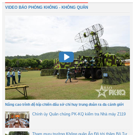
VIDEO BÁO PHÒNG KHÔNG - KHÔNG QUÂN
Nâng cao trình độ kíp chiến đấu sở chỉ huy trung đoàn ra đa cảnh giới
Chính ủy Quân chủng PK-KQ kiểm tra Nhà máy Z119
Tham mưu trưởng Không quân Ấn Độ tới thăm Bộ Tư