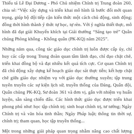
Thiếu tá Lê Đại Dương - Phó Chủ nhiệm Chính trị Trung đoàn 260,
chia sẻ: “Việc xây dựng và triển khai mô hình là bước đổi mới quan
trọng, giúp bộ đội tiếp cận kiến thức một cách chủ động, sinh động;
đồng thời hình thành ý thức tự học, tự rèn. Với ý nghĩa thiết thực, mô
hình đã đạt giải Khuyến khích tại Giải thưởng “Sáng tạo trẻ” Quân
chủng Phòng không - Không quân (PK-KQ) năm 2025”.
Những năm qua, công tác giáo dục chính trị luôn được cấp ủy, chỉ
huy các cấp trong Trung đoàn quan tâm lãnh đạo, chỉ đạo chặt chẽ,
triển khai đồng bộ và đạt nhiều kết quả tích cực. Cơ quan Chính trị
đã chủ động xây dựng kế hoạch giáo dục sát thực tiễn; kết hợp chặt
chẽ giữa giáo dục nhiệm vụ với giáo dục thường xuyên; tập trung
tuyên truyền các sự kiện lịch sử, truyền thống của Đảng, Quân đội,
Quân chủng PK-KQ, Sư đoàn 361 và đơn vị, gắn với nhiệm vụ huấn
luyện, sẵn sàng chiến đấu. Các hình thức giáo dục được triển khai
phong phú như: học tập chính trị; sinh hoạt chính trị, tư tưởng; Ngày
Chính trị và văn hóa tinh thần; Ngày Pháp luật; thông tin thời sự,
chính trị; tham quan, học tập truyền thống...
Một trong những giải pháp quan trọng nhằm nâng cao chất lượng