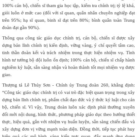
100% cán bộ, chiến sĩ tham gia học tập, kiểm tra chính trị; tỷ lệ khá,
giỏi luôn ở mức cao (đối với sĩ quan, quân nhân chuyên nghiệp đạt
trên 95%; hạ sĩ quan, binh sĩ đạt trên 80%; bình quân toàn Trung
đoàn đạt gần 90%).
Thông qua công tác giáo dục chính trị, cán bộ, chiến sĩ được xây
dựng bản lĩnh chính trị kiên định, vững vàng, ý chí quyết tâm cao,
tinh thần đoàn kết và trách nhiệm trong thực hiện nhiệm vụ. Tình
hình tư tưởng bộ đội luôn ổn định; 100% cán bộ, chiến sĩ chấp hành
nghiêm kỷ luật, sẵn sàng nhận và hoàn thành tốt mọi nhiệm vụ được
giao.
Thượng tá Lê Thủy Sơn - Chính ủy Trung đoàn 260, khẳng định:
“Công tác giáo dục chính trị có vai trò đặc biệt quan trọng trong xây
dựng bản lĩnh chính trị, phẩm chất đạo đức và ý thức kỷ luật cho cán
bộ, chiến sĩ. Vì vậy, Trung đoàn luôn xác định phải thường xuyên
đổi mới nội dung, hình thức, phương pháp giáo dục theo hướng thiết
thực, hiệu quả, gắn với nhiệm vụ huấn luyện, sẵn sàng chiến đấu và
xây dựng đơn vị vững mạnh toàn diện. Đồng thời, tiếp tục phát huy
hiệu quả các mô hình, sáng kiến trực quan, đẩy mạnh ứng dụng