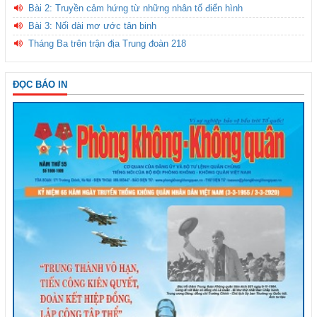
Bài 2: Truyền cảm hứng từ những nhân tố điển hình
Bài 3: Nối dài mơ ước tân binh
Tháng Ba trên trận địa Trung đoàn 218
ĐỌC BÁO IN