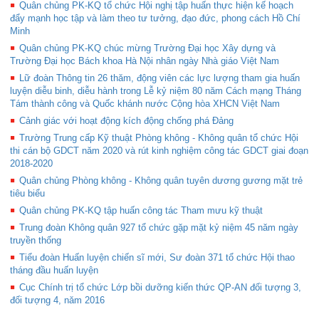
Quân chủng PK-KQ tổ chức Hội nghị tập huấn thực hiện kế hoạch
đẩy mạnh học tập và làm theo tư tưởng, đạo đức, phong cách Hồ Chí
Minh
Quân chủng PK-KQ chúc mừng Trường Đại học Xây dựng và
Trường Đại học Bách khoa Hà Nội nhân ngày Nhà giáo Việt Nam
Lữ đoàn Thông tin 26 thăm, động viên các lực lượng tham gia huấn
luyện diễu binh, diễu hành trong Lễ kỷ niệm 80 năm Cách mạng Tháng
Tám thành công và Quốc khánh nước Cộng hòa XHCN Việt Nam
Cảnh giác với hoạt động kích động chống phá Đảng
Trường Trung cấp Kỹ thuật Phòng không - Không quân tổ chức Hội
thi cán bộ GDCT năm 2020 và rút kinh nghiệm công tác GDCT giai đoạn
2018-2020
Quân chủng Phòng không - Không quân tuyên dương gương mặt trẻ
tiêu biểu
Quân chủng PK-KQ tập huấn công tác Tham mưu kỹ thuật
Trung đoàn Không quân 927 tổ chức gặp mặt kỷ niệm 45 năm ngày
truyền thống
Tiểu đoàn Huấn luyện chiến sĩ mới, Sư đoàn 371 tổ chức Hội thao
tháng đầu huấn luyện
Cục Chính trị tổ chức Lớp bồi dưỡng kiến thức QP-AN đối tượng 3,
đối tượng 4, năm 2016