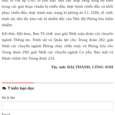
mắt, tổ chế áp UAV, tổ bắn mục tiêu bay thấp bằng súng bộ binh
trong các giai đoạn chuẩn bị chiến đấu, thực hành chiến đấu và khôi
phục chiến đấu; thực hành mặc trang bị phòng da L1, OZK; tổ chức
trinh sát, tiêu tẩy khu vực bị nhiễm độc của Tiểu đội Phòng hóa kiêm
nhiệm.
Kết thúc Hội thao, Ban Tổ chức trao giải Nhất toàn đoàn các chuyên
ngành Thông tin, Trinh sát và Quân lực cho Trung đoàn 282; giải
Nhất các chuyên ngành Phòng cháy chữa cháy và Phòng hóa cho
Trung đoàn 290; giải Nhất các chuyên ngành Cơ yếu, Bảo mật và
Hành chính cho Trung đoàn 224.
Tin, ảnh: ĐẠI THÀNH, CÔNG ANH
Ý kiến bạn đọc
Họ & tên
Email