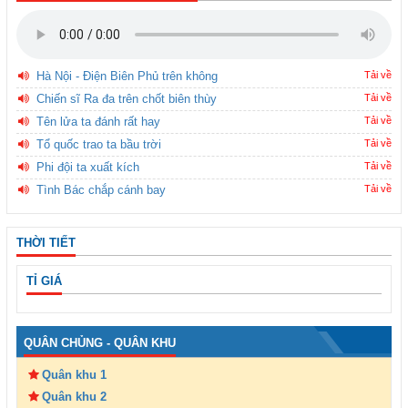
Hà Nội - Điện Biên Phủ trên không
Tải về
Chiến sĩ Ra đa trên chốt biên thùy
Tải về
Tên lửa ta đánh rất hay
Tải về
Tổ quốc trao ta bầu trời
Tải về
Phi đội ta xuất kích
Tải về
Tình Bác chắp cánh bay
Tải về
THỜI TIẾT
TỈ GIÁ
QUÂN CHỦNG - QUÂN KHU
Quân khu 1
Quân khu 2