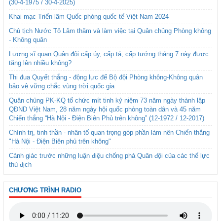
(30-4-1975 / 30-4-2025)
Khai mạc Triển lãm Quốc phòng quốc tế Việt Nam 2024
Chủ tịch Nước Tô Lâm thăm và làm việc tại Quân chủng Phòng không
- Không quân
Lương sĩ quan Quân đội cấp úy, cấp tá, cấp tướng tháng 7 này được
tăng lên nhiều không?
Thi đua Quyết thắng - động lực để Bộ đội Phòng không-Không quân
bảo vệ vững chắc vùng trời quốc gia
Quân chủng PK-KQ tổ chức mít tinh kỷ niệm 73 năm ngày thành lập
QĐND Việt Nam, 28 năm ngày hội quốc phòng toàn dân và 45 năm
Chiến thắng “Hà Nội - Điện Biên Phủ trên không” (12-1972 / 12-2017)
Chính trị, tinh thần - nhân tố quan trọng góp phần làm nên Chiến thắng
"Hà Nội - Điện Biên phủ trên không"
Cảnh giác trước những luận điệu chống phá Quân đội của các thế lực
thù địch
CHƯƠNG TRÌNH RADIO