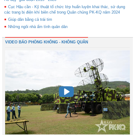
Cục Hậu cần - Kỹ thuật tổ chức lớp huấn luyện khai thác, sử dụng
các trang bị điện khí biên chế trong Quân chủng PK-KQ năm 2024
Giúp dân bằng cả trái tim
Những ngôi nhà ấm tình quân dân
VIDEO BÁO PHÒNG KHÔNG - KHÔNG QUÂN