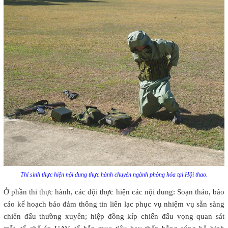
Thí sinh thực hiện nội dung thực hành chuyên ngành phòng hóa tại Hội thao.
Ở phần thi thực hành, các đội thực hiện các nội dung: Soạn thảo, báo
cáo kế hoạch bảo đảm thông tin liên lạc phục vụ nhiệm vụ sẵn sàng
chiến đấu thường xuyên; hiệp đồng kíp chiến đấu vọng quan sát