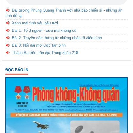
Đại tướng Phùng Quang Thanh với nhà báo chiến sĩ - những ân
tình để lại
Xanh mãi tình yêu bầu trời
Bài 1: Tổ 3 người - xưa mà không cũ
Bài 2: Truyền cảm hứng từ những nhân tố điển hình
Bài 3: Nối dài mơ ước tân binh
Tháng Ba trên trận địa Trung đoàn 218
ĐỌC BÁO IN