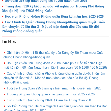
Sư đoàn 367 tập huấn công tác Tuyên huấn năm 2026
Trung đoàn 910 ký kết giao ước kết nghĩa với Trường Phổ thông
Dân tộc Nội trú THCS Đồng Xuân
Học viện Phòng không-Không quân tổng kết năm học 2025-2026
Cục Chính trị Quân chủng Phòng không-Không quân duyệt Triển
lãm chuyên đề lần thứ 3 - Một số trận đánh độc đáo của Bộ đội
Phòng không-Không quân
Tin khác
Ghi nhận từ Hội thi Bí thư cấp ủy của Đảng ủy Bộ Tham mưu Quân
chủng Phòng không-Không quân
Hội Bạn chiến đấu Trung đoàn 263 khu vực phía Bắc tổ chức Gặp
mặt kỷ niệm 60 năm Ngày thành lập Trung đoàn (30-5-1966 / 30-5-2026)
Cục Chính trị Quân chủng Phòng không-Không quân duyệt Triển lãm
chuyên đề lần thứ 3 - Một số trận đánh độc đáo của Bộ đội Phòng
không-Không quân
Tuổi trẻ Trung đoàn 295 tham gia hiến máu tình nguyện năm 2023
Trường Sĩ quan Không quân khai giảng năm học 2025 - 2026
Cục Chính trị Quân chủng PK-KQ kiểm tra Trung đoàn 250
Sơ kết Phong trào Thi đua “Ngành Hậu cần Quân đội làm theo lời Bác
Hồ dạy” giai đoạn 2015 - 2020