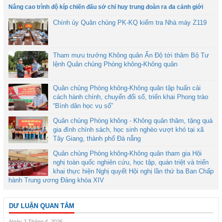
Nâng cao trình độ kíp chiến đấu sở chỉ huy trung đoàn ra đa cảnh giới
Chính ủy Quân chủng PK-KQ kiểm tra Nhà máy Z119
Tham mưu trưởng Không quân Ấn Độ tới thăm Bộ Tư
lệnh Quân chủng Phòng không-Không quân
Quân chủng Phòng không-Không quân tập huấn cải
cách hành chính, chuyển đổi số, triển khai Phong trào
“Bình dân học vụ số”
Quân chủng Phòng không - Không quân thăm, tặng quà
gia đình chính sách, học sinh nghèo vượt khó tại xã
Tây Giang, thành phố Đà nẵng
Quân chủng Phòng không-Không quân tham gia Hội
nghị toàn quốc nghiên cứu, học tập, quán triệt và triển
khai thực hiện Nghị quyết Hội nghị lần thứ ba Ban Chấp
hành Trung ương Đảng khóa XIV
DƯ LUẬN QUAN TÂM
Ngày 2 Tháng 4, 2026