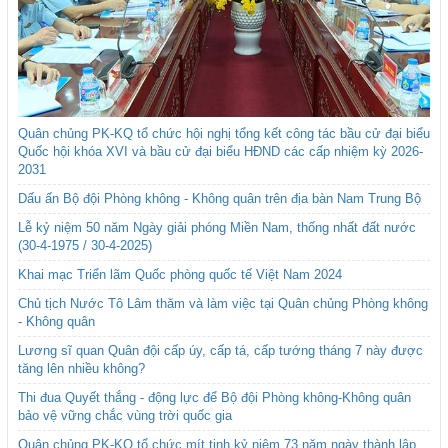
Quân chủng PK-KQ tổ chức hội nghị tổng kết công tác bầu cử đại biểu
Quốc hội khóa XVI và bầu cử đại biểu HĐND các cấp nhiệm kỳ 2026-
2031
Dấu ấn Bộ đội Phòng không - Không quân trên địa bàn Nam Trung Bộ
Lễ kỷ niệm 50 năm Ngày giải phóng Miền Nam, thống nhất đất nước
(30-4-1975 / 30-4-2025)
Khai mạc Triển lãm Quốc phòng quốc tế Việt Nam 2024
Chủ tịch Nước Tô Lâm thăm và làm việc tại Quân chủng Phòng không
- Không quân
Lương sĩ quan Quân đội cấp úy, cấp tá, cấp tướng tháng 7 này được
tăng lên nhiều không?
Thi đua Quyết thắng - động lực để Bộ đội Phòng không-Không quân
bảo vệ vững chắc vùng trời quốc gia
Quân chủng PK-KQ tổ chức mít tinh kỷ niệm 73 năm ngày thành lập