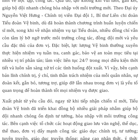
mới về học tập, công tác. Qua đó, tạo không khí vui tươi, gắn kết,
giúp bộ đội nhanh chóng hòa nhập với môi trường mới. Theo Đại úy
Nguyễn Việt Hưng - Chính trị viên Đại đội 1, Bí thư Liên chi đoàn
Tiểu đoàn Vệ binh, dù đã hoàn thành chương trình huấn luyện chiến
sĩ mới, song khi về nhận nhiệm vụ tại Tiểu đoàn, nhiều đồng chí vẫn
còn tâm lý bỡ ngỡ trước môi trường công tác, đồng đội mới và yêu
cầu đặc thù của đơn vị. Đặc biệt, lực lượng Vệ binh thường xuyên
thực hiện nhiệm vụ tuần tra, canh gác, bảo vệ an toàn mục tiêu tại
nhiều vị trí phân tán; làm việc liên tục 24/7 trong mọi điều kiện thời
tiết và luôn sẵn sàng xử trí các tình huống đột xuất. Vì vậy, bên cạnh
bản lĩnh chính trị, ý chí, tinh thần trách nhiệm của mỗi quân nhân, sự
đoàn kết, gắn bó, tương trợ, giúp đỡ lẫn nhau trong đơn vị là yếu tố
quan trọng để hoàn thành tốt mọi nhiệm vụ được giao.
Xuất phát từ yêu cầu đó, ngay từ khi tiếp nhận chiến sĩ mới, Tiểu
đoàn Vệ binh đã triển khai đồng bộ nhiều giải pháp nhằm giúp bộ
đội nhanh chóng ổn định tư tưởng, hòa nhập với môi trường công
tác. Bên cạnh việc tổ chức các hoạt động giao lưu văn nghệ, thể dục,
thể thao, đơn vị đẩy mạnh công tác giáo dục chính trị, tư tưởng;
tuyên truyền, giáo dục truyền thống; nâng cao nhận thức, ý thức