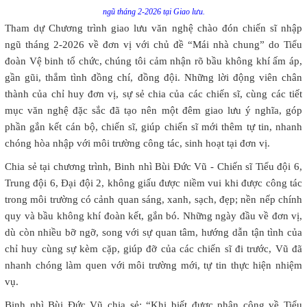
ngũ tháng 2-2026 tại Giao lưu.
Tham dự Chương trình giao lưu văn nghệ chào đón chiến sĩ nhập
ngũ tháng 2-2026 về đơn vị với chủ đề “Mái nhà chung” do Tiểu
đoàn Vệ binh tổ chức, chúng tôi cảm nhận rõ bầu không khí ấm áp,
gần gũi, thắm tình đồng chí, đồng đội. Những lời động viên chân
thành của chỉ huy đơn vị, sự sẻ chia của các chiến sĩ, cùng các tiết
mục văn nghệ đặc sắc đã tạo nên một đêm giao lưu ý nghĩa, góp
phần gắn kết cán bộ, chiến sĩ, giúp chiến sĩ mới thêm tự tin, nhanh
chóng hòa nhập với môi trường công tác, sinh hoạt tại đơn vị.
Chia sẻ tại chương trình, Binh nhì Bùi Đức Vũ - Chiến sĩ Tiểu đội 6,
Trung đội 6, Đại đội 2, không giấu được niềm vui khi được công tác
trong môi trường có cảnh quan sáng, xanh, sạch, đẹp; nền nếp chính
quy và bầu không khí đoàn kết, gắn bó. Những ngày đầu về đơn vị,
dù còn nhiều bỡ ngỡ, song với sự quan tâm, hướng dẫn tận tình của
chỉ huy cùng sự kèm cặp, giúp đỡ của các chiến sĩ đi trước, Vũ đã
nhanh chóng làm quen với môi trường mới, tự tin thực hiện nhiệm
vụ.
Binh nhì Bùi Đức Vũ chia sẻ: “Khi biết được phân công về Tiểu