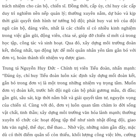
trách nhiệm cho cán bộ, chiến sĩ. Đồng thời, cấp ủy, chỉ huy các cấp
duy trì nghiêm nền nếp quản lý; thường xuyên nắm, dự báo và kịp
thời giải quyết tình hình tư tưởng bộ đội; phát huy vai trò của đội
ngũ cán bộ, đảng viên, nhất là các chiến sĩ có nhiều kinh nghiệm
trong việc gần gũi, động viên, chia sẻ, giúp đỡ chiến sĩ mới cả trong
học tập, công tác và sinh hoạt. Qua đó, xây dựng môi trường đoàn
kết, thống nhất, tạo động lực để mỗi quân nhân yên tâm gắn bó với
đơn vị, hoàn thành tốt nhiệm vụ được giao.
Trung tá Nguyễn Huy Đức - Chính trị viên Tiểu đoàn, nhấn mạnh:
“Đảng ủy, chỉ huy Tiểu đoàn luôn xác định xây dựng mối đoàn kết,
gắn bó trong đơn vị là một trong những nhiệm vụ trọng tâm. Muốn
đơn vị đoàn kết, trước hết đội ngũ cán bộ phải gương mẫu, đi đầu;
gần gũi, sâu sát, kịp thời nắm bắt và giải quyết tâm tư, nguyện vọng
của chiến sĩ. Cùng với đó, đơn vị luôn quan tâm chăm lo đời sống
vật chất, tinh thần; xây dựng môi trường văn hóa lành mạnh; thường
xuyên tổ chức các hoạt động tập thể như sinh nhật đồng đội, giao
lưu văn nghệ, thể dục, thể thao... Nhờ vậy, những năm gần đây, mặc
dù có thời điểm quân số còn thiếu, khối lượng công việc lớn, cường