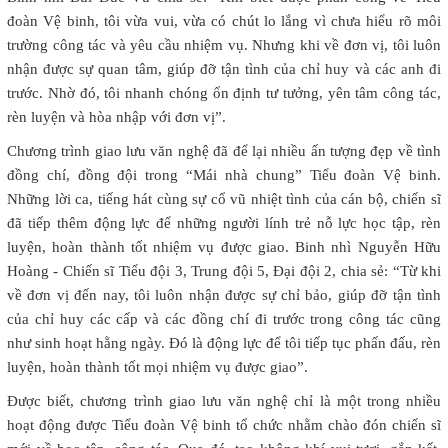
đoàn Vệ binh, tôi vừa vui, vừa có chút lo lắng vì chưa hiểu rõ môi
trường công tác và yêu cầu nhiệm vụ. Nhưng khi về đơn vị, tôi luôn
nhận được sự quan tâm, giúp đỡ tận tình của chỉ huy và các anh đi
trước. Nhờ đó, tôi nhanh chóng ổn định tư tưởng, yên tâm công tác,
rèn luyện và hòa nhập với đơn vị”.
Chương trình giao lưu văn nghệ đã để lại nhiều ấn tượng đẹp về tình
đồng chí, đồng đội trong “Mái nhà chung” Tiểu đoàn Vệ binh.
Những lời ca, tiếng hát cùng sự cổ vũ nhiệt tình của cán bộ, chiến sĩ
đã tiếp thêm động lực để những người lính trẻ nỗ lực học tập, rèn
luyện, hoàn thành tốt nhiệm vụ được giao. Binh nhì Nguyễn Hữu
Hoàng - Chiến sĩ Tiểu đội 3, Trung đội 5, Đại đội 2, chia sẻ: “Từ khi
về đơn vị đến nay, tôi luôn nhận được sự chỉ bảo, giúp đỡ tận tình
của chỉ huy các cấp và các đồng chí đi trước trong công tác cũng
như sinh hoạt hằng ngày. Đó là động lực để tôi tiếp tục phấn đấu, rèn
luyện, hoàn thành tốt mọi nhiệm vụ được giao”.
Được biết, chương trình giao lưu văn nghệ chỉ là một trong nhiều
hoạt động được Tiểu đoàn Vệ binh tổ chức nhằm chào đón chiến sĩ