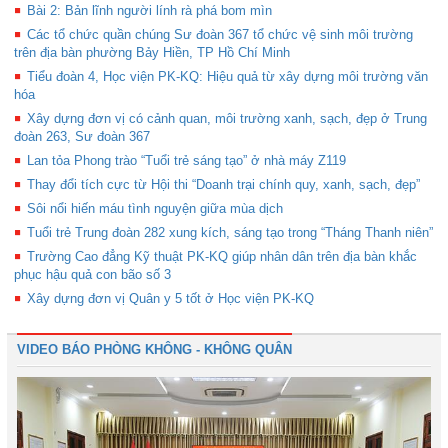
Bài 2: Bản lĩnh người lính rà phá bom mìn
Các tổ chức quần chúng Sư đoàn 367 tổ chức vệ sinh môi trường
trên địa bàn phường Bảy Hiền, TP Hồ Chí Minh
Tiểu đoàn 4, Học viện PK-KQ: Hiệu quả từ xây dựng môi trường văn
hóa
Xây dựng đơn vị có cảnh quan, môi trường xanh, sạch, đẹp ở Trung
đoàn 263, Sư đoàn 367
Lan tỏa Phong trào “Tuổi trẻ sáng tạo” ở nhà máy Z119
Thay đổi tích cực từ Hội thi “Doanh trại chính quy, xanh, sạch, đẹp”
Sôi nổi hiến máu tình nguyện giữa mùa dịch
Tuổi trẻ Trung đoàn 282 xung kích, sáng tạo trong “Tháng Thanh niên”
Trường Cao đẳng Kỹ thuật PK-KQ giúp nhân dân trên địa bàn khắc
phục hậu quả con bão số 3
Xây dựng đơn vị Quân y 5 tốt ở Học viện PK-KQ
VIDEO BÁO PHÒNG KHÔNG - KHÔNG QUÂN