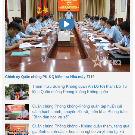
Chính ủy Quân chủng PK-KQ kiểm tra Nhà máy Z119
Tham mưu trưởng Không quân Ấn Độ tới thăm Bộ Tư
lệnh Quân chủng Phòng không-Không quân
Quân chủng Phòng không-Không quân tập huấn cải
cách hành chính, chuyển đổi số, triển khai Phong trào
“Bình dân học vụ số”
Quân chủng Phòng không - Không quân thăm, tặng quà
gia đình chính sách, học sinh nghèo vượt khó tại xã