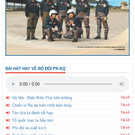
BÀI HÁT HAY VỀ BỘ ĐỘI PK-KQ
Hà Nội - Điện Biên Phủ trên không
Tải về
Chiến sĩ Ra đa trên chốt biên thùy
Tải về
Tên lửa ta đánh rất hay
Tải về
Tổ quốc trao ta bầu trời
Tải về
Phi đội ta xuất kích
Tải về