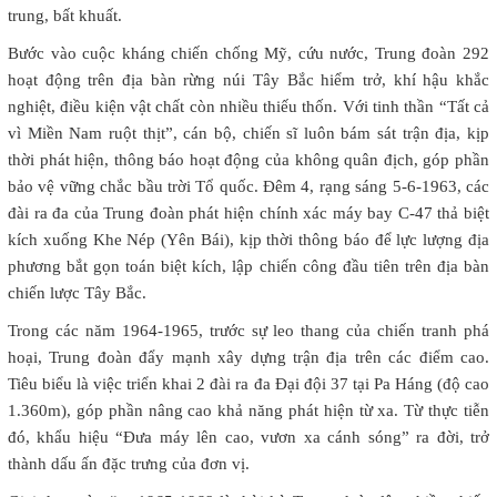
trung, bất khuất.
Bước vào cuộc kháng chiến chống Mỹ, cứu nước, Trung đoàn 292
hoạt động trên địa bàn rừng núi Tây Bắc hiểm trở, khí hậu khắc
nghiệt, điều kiện vật chất còn nhiều thiếu thốn. Với tinh thần “Tất cả
vì Miền Nam ruột thịt”, cán bộ, chiến sĩ luôn bám sát trận địa, kịp
thời phát hiện, thông báo hoạt động của không quân địch, góp phần
bảo vệ vững chắc bầu trời Tổ quốc. Đêm 4, rạng sáng 5-6-1963, các
đài ra đa của Trung đoàn phát hiện chính xác máy bay C-47 thả biệt
kích xuống Khe Nép (Yên Bái), kịp thời thông báo để lực lượng địa
phương bắt gọn toán biệt kích, lập chiến công đầu tiên trên địa bàn
chiến lược Tây Bắc.
Trong các năm 1964-1965, trước sự leo thang của chiến tranh phá
hoại, Trung đoàn đẩy mạnh xây dựng trận địa trên các điểm cao.
Tiêu biểu là việc triển khai 2 đài ra đa Đại đội 37 tại Pa Háng (độ cao
1.360m), góp phần nâng cao khả năng phát hiện từ xa. Từ thực tiễn
đó, khẩu hiệu “Đưa máy lên cao, vươn xa cánh sóng” ra đời, trở
thành dấu ấn đặc trưng của đơn vị.