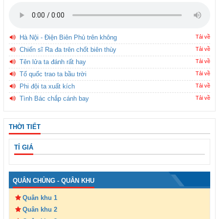
Hà Nội - Điện Biên Phủ trên không
Tải về
Chiến sĩ Ra đa trên chốt biên thùy
Tải về
Tên lửa ta đánh rất hay
Tải về
Tổ quốc trao ta bầu trời
Tải về
Phi đội ta xuất kích
Tải về
Tình Bác chắp cánh bay
Tải về
THỜI TIẾT
TỈ GIÁ
QUÂN CHỦNG - QUÂN KHU
Quân khu 1
Quân khu 2