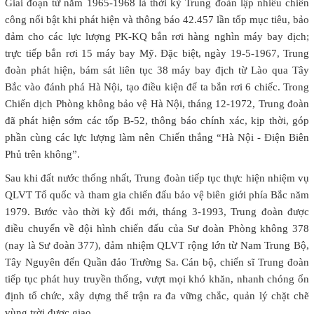
Giai đoạn từ năm 1965-1968 là thời kỳ Trung đoàn lập nhiều chiến
công nổi bật khi phát hiện và thông báo 42.457 lần tốp mục tiêu, bảo
đảm cho các lực lượng PK-KQ bắn rơi hàng nghìn máy bay địch;
trực tiếp bắn rơi 15 máy bay Mỹ. Đặc biệt, ngày 19-5-1967, Trung
đoàn phát hiện, bám sát liên tục 38 máy bay địch từ Lào qua Tây
Bắc vào đánh phá Hà Nội, tạo điều kiện để ta bắn rơi 6 chiếc. Trong
Chiến dịch Phòng không bảo vệ Hà Nội, tháng 12-1972, Trung đoàn
đã phát hiện sớm các tốp B-52, thông báo chính xác, kịp thời, góp
phần cùng các lực lượng làm nên Chiến thắng “Hà Nội - Điện Biên
Phủ trên không”.
Sau khi đất nước thống nhất, Trung đoàn tiếp tục thực hiện nhiệm vụ
QLVT Tổ quốc và tham gia chiến đấu bảo vệ biên giới phía Bắc năm
1979. Bước vào thời kỳ đổi mới, tháng 3-1993, Trung đoàn được
điều chuyển về đội hình chiến đấu của Sư đoàn Phòng không 378
(nay là Sư đoàn 377), đảm nhiệm QLVT rộng lớn từ Nam Trung Bộ,
Tây Nguyên đến Quần đảo Trường Sa. Cán bộ, chiến sĩ Trung đoàn
tiếp tục phát huy truyền thống, vượt mọi khó khăn, nhanh chóng ổn
định tổ chức, xây dựng thế trận ra đa vững chắc, quản lý chặt chẽ
vùng trời được giao.