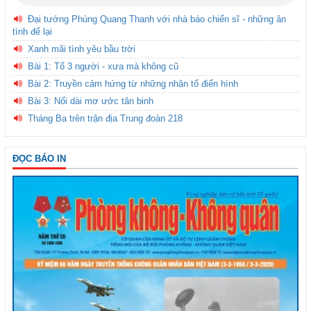
Đại tướng Phùng Quang Thanh với nhà báo chiến sĩ - những ân
tình để lại
Xanh mãi tình yêu bầu trời
Bài 1: Tổ 3 người - xưa mà không cũ
Bài 2: Truyền cảm hứng từ những nhân tố điển hình
Bài 3: Nối dài mơ ước tân binh
Tháng Ba trên trận địa Trung đoàn 218
ĐỌC BÁO IN