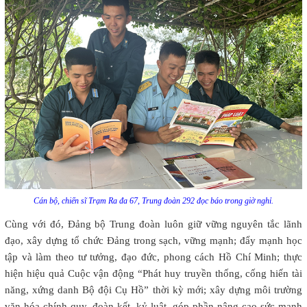
Cán bộ, chiến sĩ Trạm Ra đa 67, Trung đoàn 292 đọc báo trong giờ nghỉ.
Cùng với đó, Đảng bộ Trung đoàn luôn giữ vững nguyên tắc lãnh
đạo, xây dựng tổ chức Đảng trong sạch, vững mạnh; đẩy mạnh học
tập và làm theo tư tưởng, đạo đức, phong cách Hồ Chí Minh; thực
hiện hiệu quả Cuộc vận động “Phát huy truyền thống, cống hiến tài
năng, xứng danh Bộ đội Cụ Hồ” thời kỳ mới; xây dựng môi trường
văn hóa chính quy, đoàn kết, kỷ luật, góp phần nâng cao sức mạnh