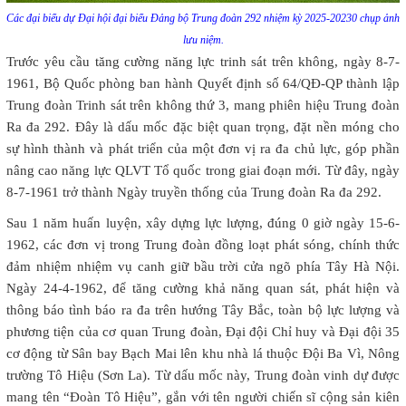
Các đại biểu dự Đại hội đại biểu Đảng bộ Trung đoàn 292 nhiệm kỳ 2025-20230 chụp ảnh
lưu niệm.
Trước yêu cầu tăng cường năng lực trinh sát trên không, ngày 8-7-
1961, Bộ Quốc phòng ban hành Quyết định số 64/QĐ-QP thành lập
Trung đoàn Trinh sát trên không thứ 3, mang phiên hiệu Trung đoàn
Ra đa 292. Đây là dấu mốc đặc biệt quan trọng, đặt nền móng cho
sự hình thành và phát triển của một đơn vị ra đa chủ lực, góp phần
nâng cao năng lực QLVT Tổ quốc trong giai đoạn mới. Từ đây, ngày
8-7-1961 trở thành Ngày truyền thống của Trung đoàn Ra đa 292.
Sau 1 năm huấn luyện, xây dựng lực lượng, đúng 0 giờ ngày 15-6-
1962, các đơn vị trong Trung đoàn đồng loạt phát sóng, chính thức
đảm nhiệm nhiệm vụ canh giữ bầu trời cửa ngõ phía Tây Hà Nội.
Ngày 24-4-1962, để tăng cường khả năng quan sát, phát hiện và
thông báo tình báo ra đa trên hướng Tây Bắc, toàn bộ lực lượng và
phương tiện của cơ quan Trung đoàn, Đại đội Chỉ huy và Đại đội 35
cơ động từ Sân bay Bạch Mai lên khu nhà lá thuộc Đội Ba Vì, Nông
trường Tô Hiệu (Sơn La). Từ dấu mốc này, Trung đoàn vinh dự được
mang tên “Đoàn Tô Hiệu”, gắn với tên người chiến sĩ cộng sản kiên