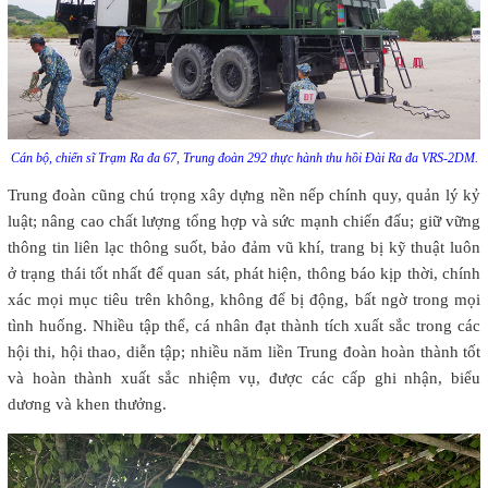
Cán bộ, chiến sĩ Trạm Ra đa 67, Trung đoàn 292 thực hành thu hồi Đài Ra đa VRS-2DM.
Trung đoàn cũng chú trọng xây dựng nền nếp chính quy, quản lý kỷ
luật; nâng cao chất lượng tổng hợp và sức mạnh chiến đấu; giữ vững
thông tin liên lạc thông suốt, bảo đảm vũ khí, trang bị kỹ thuật luôn
ở trạng thái tốt nhất để quan sát, phát hiện, thông báo kịp thời, chính
xác mọi mục tiêu trên không, không để bị động, bất ngờ trong mọi
tình huống. Nhiều tập thể, cá nhân đạt thành tích xuất sắc trong các
hội thi, hội thao, diễn tập; nhiều năm liền Trung đoàn hoàn thành tốt
và hoàn thành xuất sắc nhiệm vụ, được các cấp ghi nhận, biểu
dương và khen thưởng.