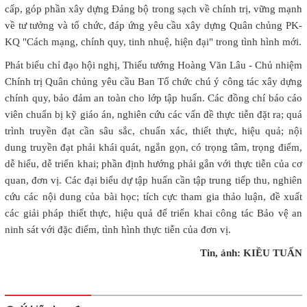
cấp, góp phần xây dựng Đảng bộ trong sạch về chính trị, vững mạnh
về tư tưởng và tổ chức, đáp ứng yêu cầu xây dựng Quân chủng PK-
KQ "Cách mạng, chính quy, tinh nhuệ, hiện đại" trong tình hình mới.
Phát biểu chỉ đạo hội nghị, Thiếu tướng Hoàng Văn Lâu - Chủ nhiệm
Chính trị Quân chủng yêu cầu Ban Tổ chức chú ý công tác xây dựng
chính quy, bảo đảm an toàn cho lớp tập huấn. Các đồng chí báo cáo
viên chuẩn bị kỹ giáo án, nghiên cứu các vấn đề thực tiễn đặt ra; quá
trình truyền đạt cần sâu sắc, chuẩn xác, thiết thực, hiệu quả; nội
dung truyền đạt phải khái quát, ngắn gọn, có trọng tâm, trọng điểm,
dễ hiểu, dễ triển khai; phần định hướng phải gắn với thực tiễn của cơ
quan, đơn vị. Các đại biểu dự tập huấn cần tập trung tiếp thu, nghiên
cứu các nội dung của bài học; tích cực tham gia thảo luận, đề xuất
các giải pháp thiết thực, hiệu quả để triển khai công tác Bảo vệ an
ninh sát với đặc điểm, tình hình thực tiễn của đơn vị.
Tin, ảnh: KIỀU TUẤN