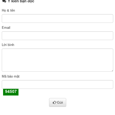
Ý kiến bạn đọc
Họ & tên
Email
Lời bình
Mã bảo mật
Gửi