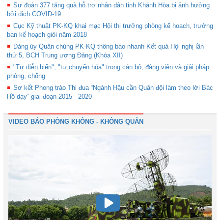
Sư đoàn 377 tặng quà hỗ trợ nhân dân tỉnh Khánh Hòa bị ảnh hưởng
bởi dịch COVID-19
Cục Kỹ thuật PK-KQ khai mạc Hội thi trưởng phòng kế hoạch, trưởng
ban kế hoạch giỏi năm 2018
Đảng ủy Quân chủng PK-KQ thông báo nhanh Kết quả Hội nghị lần
thứ 5, BCH Trung ương Đảng (Khóa XII)
"Tự diễn biến", "tự chuyển hóa" trong cán bộ, đảng viên và giải pháp
phòng, chống
Sơ kết Phong trào Thi đua “Ngành Hậu cần Quân đội làm theo lời Bác
Hồ dạy” giai đoạn 2015 - 2020
VIDEO BÁO PHÒNG KHÔNG - KHÔNG QUÂN