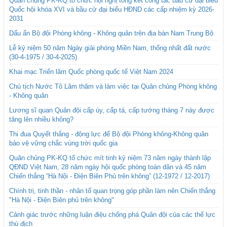
Quân chủng PK-KQ tổ chức hội nghị tổng kết công tác bầu cử đại biểu
Quốc hội khóa XVI và bầu cử đại biểu HĐND các cấp nhiệm kỳ 2026-
2031
Dấu ấn Bộ đội Phòng không - Không quân trên địa bàn Nam Trung Bộ
Lễ kỷ niệm 50 năm Ngày giải phóng Miền Nam, thống nhất đất nước
(30-4-1975 / 30-4-2025)
Khai mạc Triển lãm Quốc phòng quốc tế Việt Nam 2024
Chủ tịch Nước Tô Lâm thăm và làm việc tại Quân chủng Phòng không
- Không quân
Lương sĩ quan Quân đội cấp úy, cấp tá, cấp tướng tháng 7 này được
tăng lên nhiều không?
Thi đua Quyết thắng - động lực để Bộ đội Phòng không-Không quân
bảo vệ vững chắc vùng trời quốc gia
Quân chủng PK-KQ tổ chức mít tinh kỷ niệm 73 năm ngày thành lập
QĐND Việt Nam, 28 năm ngày hội quốc phòng toàn dân và 45 năm
Chiến thắng “Hà Nội - Điện Biên Phủ trên không” (12-1972 / 12-2017)
Chính trị, tinh thần - nhân tố quan trọng góp phần làm nên Chiến thắng
"Hà Nội - Điện Biên phủ trên không"
Cảnh giác trước những luận điệu chống phá Quân đội của các thế lực
thù địch