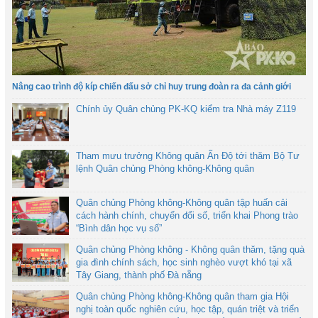
Nâng cao trình độ kíp chiến đấu sở chỉ huy trung đoàn ra đa cảnh giới
Chính ủy Quân chủng PK-KQ kiểm tra Nhà máy Z119
Tham mưu trưởng Không quân Ấn Độ tới thăm Bộ Tư
lệnh Quân chủng Phòng không-Không quân
Quân chủng Phòng không-Không quân tập huấn cải
cách hành chính, chuyển đổi số, triển khai Phong trào
“Bình dân học vụ số”
Quân chủng Phòng không - Không quân thăm, tặng quà
gia đình chính sách, học sinh nghèo vượt khó tại xã
Tây Giang, thành phố Đà nẵng
Quân chủng Phòng không-Không quân tham gia Hội
nghị toàn quốc nghiên cứu, học tập, quán triệt và triển