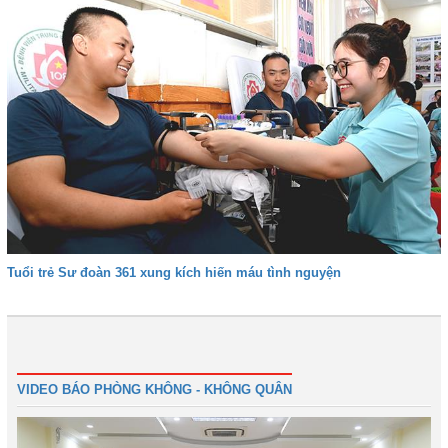
Tuổi trẻ Sư đoàn 361 xung kích hiến máu tình nguyện
Trước
1
2
3
4
5
Tiếp
Cuối
VIDEO BÁO PHÒNG KHÔNG - KHÔNG QUÂN