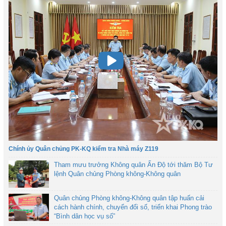
Chính ủy Quân chủng PK-KQ kiểm tra Nhà máy Z119
Tham mưu trưởng Không quân Ấn Độ tới thăm Bộ Tư
lệnh Quân chủng Phòng không-Không quân
Quân chủng Phòng không-Không quân tập huấn cải
cách hành chính, chuyển đổi số, triển khai Phong trào
“Bình dân học vụ số”