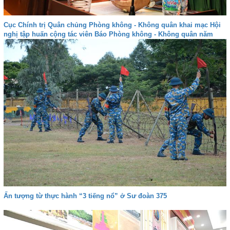
Cục Chính trị Quân chủng Phòng không - Không quân khai mạc Hội
nghị tập huấn cộng tác viên Báo Phòng không - Không quân năm
2026
Ấn tượng từ thực hành “3 tiếng nổ” ở Sư đoàn 375