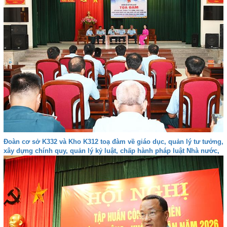
Đoàn cơ sở K332 và Kho K312 toạ đàm về giáo dục, quản lý tư tưởng,
xây dựng chính quy, quản lý kỷ luật, chấp hành pháp luật Nhà nước,
kỷ luật Quân đội và bảo đảm an toàn trong các hoạt động