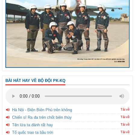
BÀI HÁT HAY VỀ BỘ ĐỘI PK-KQ
Hà Nội - Điện Biên Phủ trên không
Tải về
Chiến sĩ Ra đa trên chốt biên thùy
Tải về
Tên lửa ta đánh rất hay
Tải về
Tổ quốc trao ta bầu trời
Tải về