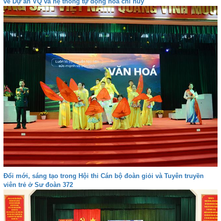
về Dự án VQ và hệ thống tự động hóa chỉ huy
Đổi mới, sáng tạo trong Hội thi Cán bộ đoàn giỏi và Tuyên truyền
viên trẻ ở Sư đoàn 372