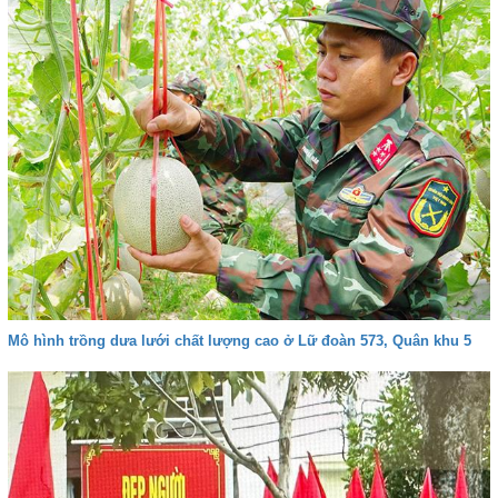
Mô hình trồng dưa lưới chất lượng cao ở Lữ đoàn 573, Quân khu 5