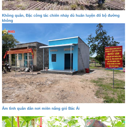
Không quân, Đặc công tác chiến nhảy dù huấn luyện đổ bộ đường
không
Ấm tình quân dân nơi miền nắng gió Bác Ái