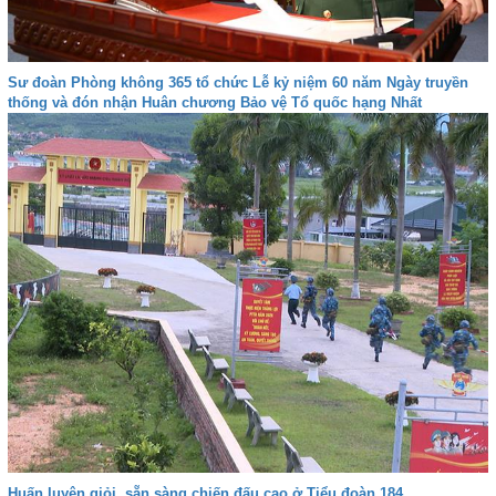
Sư đoàn Phòng không 365 tổ chức Lễ kỷ niệm 60 năm Ngày truyền
thống và đón nhận Huân chương Bảo vệ Tổ quốc hạng Nhất
Huấn luyện giỏi, sẵn sàng chiến đấu cao ở Tiểu đoàn 184