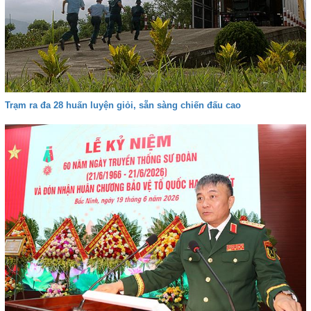
Trạm ra đa 28 huấn luyện giỏi, sẵn sàng chiến đấu cao