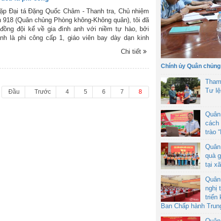
ặp Đại tá Đặng Quốc Châm - Thanh tra, Chủ nhiệm
 918 (Quân chủng Phòng không-Không quân), tôi đã
ồng đội kể về gia đình anh với niềm tự hào, bởi
nh là phi công cấp 1, giáo viên bay dày dạn kinh
hai người con trai của anh cũng là phi công. Trong
Chi tiết
ai cả - Đặng Minh Tâm là phi công thuộc Đội bay
 - Đoàn bay 919 (Tổng Công ty Hàng không Việt
Chính ủy Quân chủng
rai thứ - Trung úy Đặng Đức Toại là phi công số 2
Tham
ội 1 - Lữ đoàn Không quân 918.
Tư l
Đầu
Trước
4
5
6
7
8
Quân
cách 
trào 
Quân
quà g
tại x
Quân
nghị 
triển
Ban Chấp hành Trun
Quân