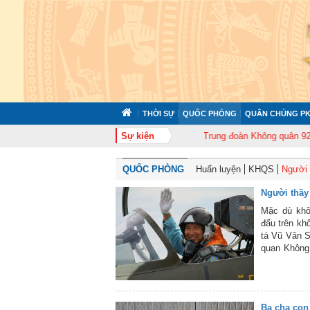
THỜI SỰ
QUỐC PHÒNG
QUÂN CHỦNG PK
n 372 tổ chức tập huấn cán bộ năm 2026
Sự kiện
Trung đoàn Không quân 920 tổ c
QUỐC PHÒNG
Huấn luyện
KHQS
Người t
Người thầy
Mặc dù khôn
đấu trên kh
tá Vũ Văn 
quan Không 
tạo học viê
Ba cha con