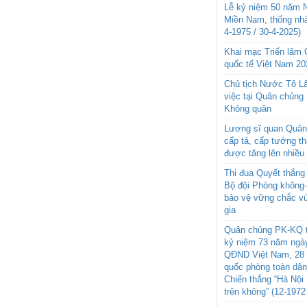
Lễ kỷ niệm 50 năm N
Miền Nam, thống nhấ
4-1975 / 30-4-2025)
Khai mạc Triển lãm
quốc tế Việt Nam 20
Chủ tịch Nước Tô L
việc tại Quân chủng
Không quân
Lương sĩ quan Quân 
cấp tá, cấp tướng t
được tăng lên nhiều
Thi đua Quyết thắng 
Bộ đội Phòng không
bảo vệ vững chắc vù
gia
Quân chủng PK-KQ t
kỷ niệm 73 năm ngày
QĐND Việt Nam, 28 
quốc phòng toàn dâ
Chiến thắng “Hà Nội 
trên không” (12-1972