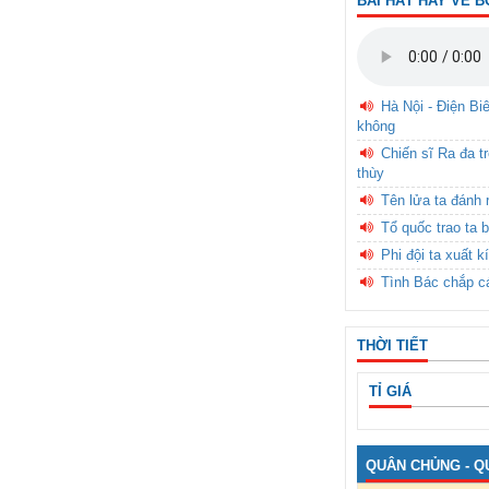
BÀI HÁT HAY VỀ B
Hà Nội - Điện Bi
không
Chiến sĩ Ra đa t
thùy
Tên lửa ta đánh 
Tổ quốc trao ta b
Phi đội ta xuất k
Tình Bác chắp c
THỜI TIẾT
TỈ GIÁ
QUÂN CHỦNG - Q