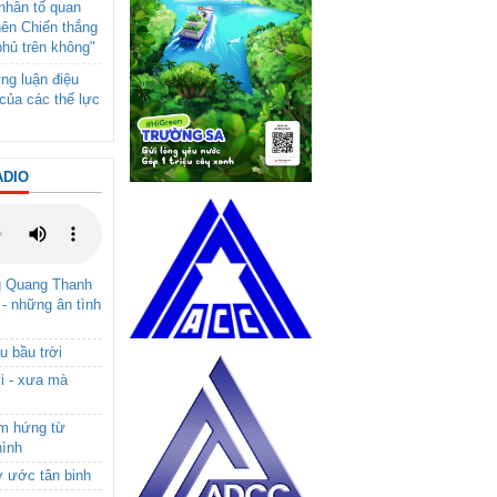
- nhân tố quan
nên Chiến thắng
phủ trên không"
ng luận điệu
của các thế lực
ADIO
g Quang Thanh
 - những ân tình
u bầu trời
i - xưa mà
ảm hứng từ
hình
ơ ước tân binh