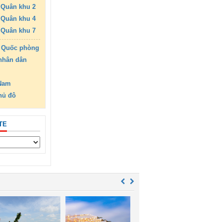
Quân khu 2
Quân khu 4
Quân khu 7
 Quốc phòng
nhân dân
 Nam
hủ đô
TE