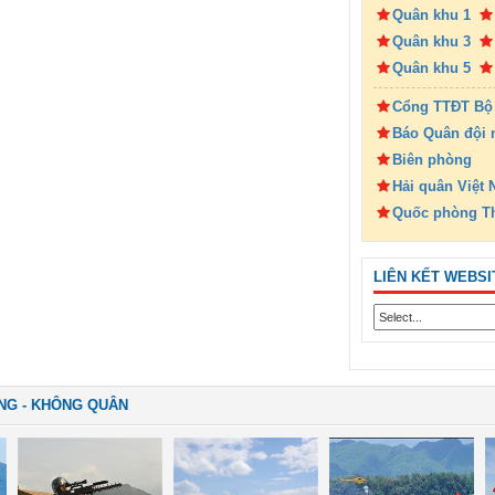
Quân khu 1
Quân khu 3
Quân khu 5
Cổng TTĐT Bộ
Báo Quân đội 
Biên phòng
Hải quân Việt
Quốc phòng T
LIÊN KẾT WEBSI
NG - KHÔNG QUÂN