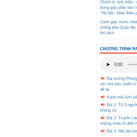
Chính trị, tinh thần 
trọng góp phần làm 
"Hà Nội - Điện Biên 
Cảnh giác trước nhữ
chống phá Quân đội 
thù địch
CHƯƠNG TRÌNH R
Đại tướng Phùn
với nhà báo chiến sĩ
để lại
Xanh mãi tình yê
Bài 1: Tổ 3 ngườ
không cũ
Bài 2: Truyền c
những nhân tố điển 
Bài 3: Nối dài m