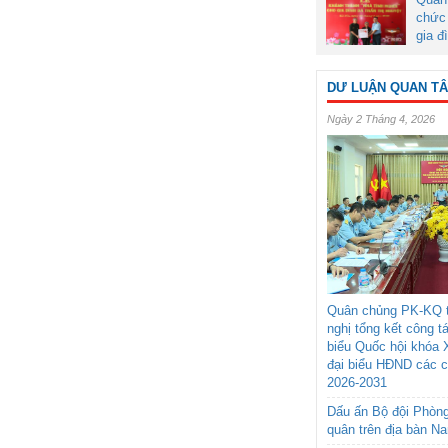
chức 
gia đ
DƯ LUẬN QUAN T
Ngày 2 Tháng 4, 2026
Quân chủng PK-KQ t
nghị tổng kết công t
biểu Quốc hội khóa 
đại biểu HĐND các 
2026-2031
Dấu ấn Bộ đội Phòn
quân trên địa bàn N