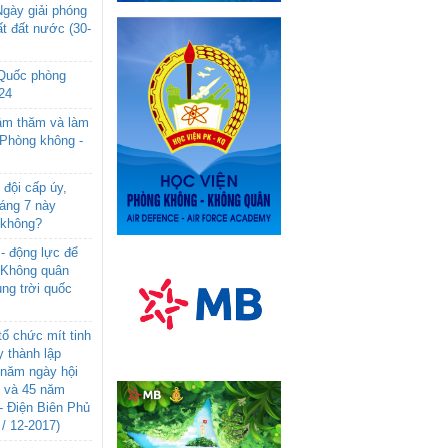
gày giải phóng
t đất nước (30-
 Quốc phòng
24
âm thăm và làm
 Phòng không -
đội cấp úy,
háng 7 này
 không?
- động lực để
-Không quân
ng trời quốc
ổ chức mít tinh
 thành lập
năm ngày hội
n và 45 năm
- Điện Biên Phủ
 / 12-2017)