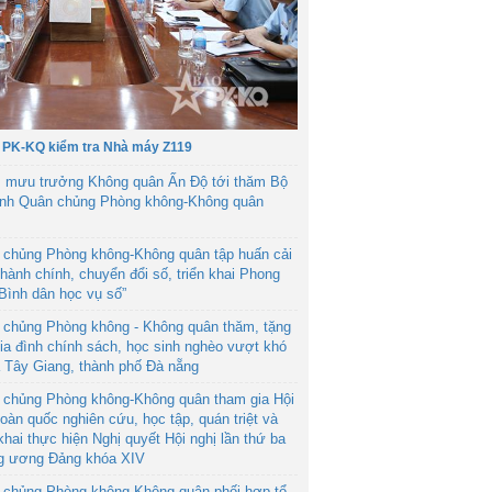
 PK-KQ kiểm tra Nhà máy Z119
 mưu trưởng Không quân Ấn Độ tới thăm Bộ
ệnh Quân chủng Phòng không-Không quân
 chủng Phòng không-Không quân tập huấn cải
hành chính, chuyển đổi số, triển khai Phong
“Bình dân học vụ số”
 chủng Phòng không - Không quân thăm, tặng
ia đình chính sách, học sinh nghèo vượt khó
ã Tây Giang, thành phố Đà nẵng
 chủng Phòng không-Không quân tham gia Hội
toàn quốc nghiên cứu, học tập, quán triệt và
 khai thực hiện Nghị quyết Hội nghị lần thứ ba
g ương Đảng khóa XIV
 chủng Phòng không-Không quân phối hợp tổ