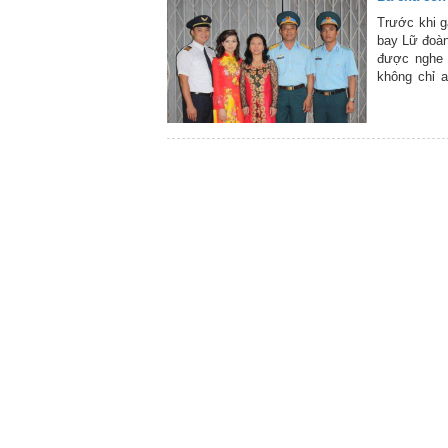
Trước khi g
bay Lữ đoàn
được nghe đ
không chỉ a
nghiệm, mà 
đó, con tr
Boeing 777
Nam), con t
thuộc Phi đ