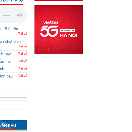
Ộ ĐỘI PK-KQ
ên Phủ trên
Tải về
rên chốt biên
Tải về
rất hay
Tải về
ầu trời
Tải về
ích
Tải về
ánh bay
Tải về
UÂN KHU