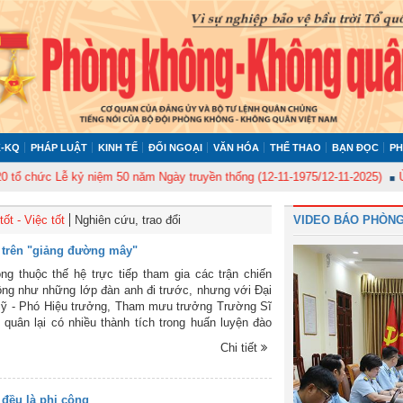
-KQ
PHÁP LUẬT
KINH TẾ
ĐỐI NGOẠI
VĂN HÓA
THỂ THAO
BẠN ĐỌC
PH
hức Lễ kỷ niệm 50 năm Ngày truyền thống (12-11-1975/12-11-2025)
Ủy ban
ốt - Việc tốt
Nghiên cứu, trao đổi
VIDEO BÁO PHÒNG
 trên "giảng đường mây"
g thuộc thế hệ trực tiếp tham gia các trận chiến
ông như những lớp đàn anh đi trước, nhưng với Đại
Sỹ - Phó Hiệu trưởng, Tham mưu trưởng Trường Sĩ
quân lại có nhiều thành tích trong huấn luyện đào
n phi công quân sự.
Chi tiết
 đều là phi công