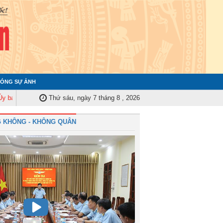
ÓNG SỰ ẢNH
 Kiểm tra Quân ủy Trung ương tập huấn nghiệp vụ công tác kiểm tra, giám 
Thứ sáu, ngày 7 tháng 8 , 2026
 KHÔNG - KHÔNG QUÂN