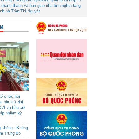
khánh thành và bàn giao nhà tình nghĩa tặng
ình bà Trần Thị Nguyệt
ÂM
ổ chức hội
ác bầu cử đại
XVI và bầu cử
cấp nhiệm kỳ
g không - Không
am Trung Bộ