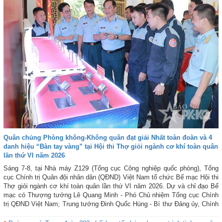
Quân chủng Phòng không-Không quân đạt giải Nhất toàn đoàn và 4
danh hiệu “Bàn tay vàng” tại Hội thi Thợ giỏi ngành cơ khí toàn quân
lần thứ VI năm 2026
Sáng 7-8, tại Nhà máy Z129 (Tổng cục Công nghiệp quốc phòng), Tổng
cục Chính trị Quân đội nhân dân (QĐND) Việt Nam tổ chức Bế mạc Hội thi
Thợ giỏi ngành cơ khí toàn quân lần thứ VI năm 2026. Dự và chỉ đạo Bế
mạc có Thượng tướng Lê Quang Minh - Phó Chủ nhiệm Tổng cục Chính
trị QĐND Việt Nam; Trung tướng Đinh Quốc Hùng - Bí thư Đảng ủy, Chính
ủy Tổng cục Công nghiệp quốc phòng; Đại tá Nguyễn Hồng Lợi - Trưởng
Ban Công đoàn Quốc phòng; lãnh đạo, chỉ huy các cơ quan, đơn vị có thí