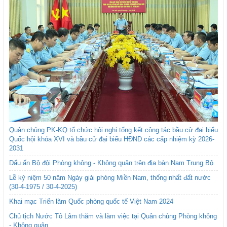
Quân chủng PK-KQ tổ chức hội nghị tổng kết công tác bầu cử đại biểu
Quốc hội khóa XVI và bầu cử đại biểu HĐND các cấp nhiệm kỳ 2026-
2031
Dấu ấn Bộ đội Phòng không - Không quân trên địa bàn Nam Trung Bộ
Lễ kỷ niệm 50 năm Ngày giải phóng Miền Nam, thống nhất đất nước
(30-4-1975 / 30-4-2025)
Khai mạc Triển lãm Quốc phòng quốc tế Việt Nam 2024
Chủ tịch Nước Tô Lâm thăm và làm việc tại Quân chủng Phòng không
- Không quân