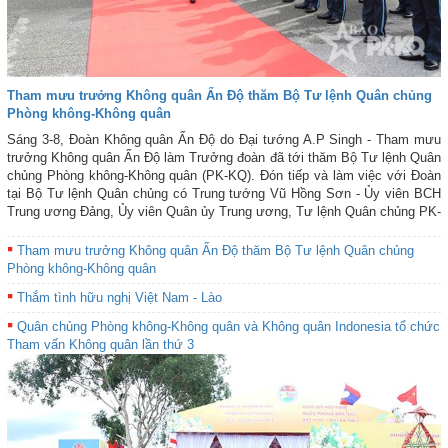
Tham mưu trưởng Không quân Ấn Độ thăm Bộ Tư lệnh Quân chủng
Phòng không-Không quân
Sáng 3-8, Đoàn Không quân Ấn Độ do Đại tướng A.P Singh - Tham mưu
trưởng Không quân Ấn Độ làm Trưởng đoàn đã tới thăm Bộ Tư lệnh Quân
chủng Phòng không-Không quân (PK-KQ). Đón tiếp và làm việc với Đoàn
tại Bộ Tư lệnh Quân chủng có Trung tướng Vũ Hồng Sơn - Ủy viên BCH
Trung ương Đảng, Ủy viên Quân ủy Trung ương, Tư lệnh Quân chủng PK-
KQ; Thiếu tướng Nguyễn Huy Tuấn - Ủy viên Ban Thường vụ Đảng ủy,
Phó Chính ủy Quân chủng; thủ trưởng cơ quan và các phòng, ban chức
Tham mưu trưởng Không quân Ấn Độ thăm Bộ Tư lệnh Quân chủng
năng của Quân chủng PK-KQ.
Phòng không-Không quân
Thắm tình hữu nghị Việt Nam - Lào
Quân chủng Phòng không-Không quân và Không quân Indonesia tổ chức
Tham vấn Không quân lần thứ 3