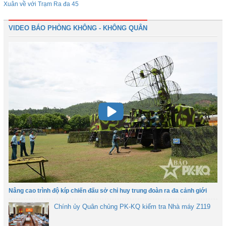
Xuân về với Trạm Ra đa 45
VIDEO BÁO PHÒNG KHÔNG - KHÔNG QUÂN
Nâng cao trình độ kíp chiến đấu sở chỉ huy trung đoàn ra đa cảnh giới
Chính ủy Quân chủng PK-KQ kiểm tra Nhà máy Z119