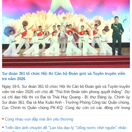
Sư đoàn 361 tổ chức Hội thi Cán bộ Đoàn giỏi và Tuyên truyền viên
trẻ năm 2026
Ngày 19-5, Sư đoàn 361 tổ chức Hội thi Cán bộ Đoàn giỏi và Tuyên truyền
viên trẻ năm 2026 với chủ đề “Thủ lĩnh Đoàn tiên phong quyết thắng”. Dự
và chỉ đạo Hội thi có Đại tá Thái Huy Quang - Bí thư Đảng ủy, Chính ủy
Sư đoàn 361; Đại tá Mai Xuân Anh - Trưởng Phòng Công tác Quần chúng,
Cục Chính trị Quân chủng PK-KQ. Cùng dự còn có các đồng chí trong
Thường vụ Đảng ủy Sư đoàn và thủ trưởng các cơ quan, đơn vị thuộc
Sư đoàn 361.
Cùng nhau vun đắp mái ấm yêu thương
Triển lãm ảnh chuyên đề "Lan tỏa đạo lý "Uống nước nhớ nguồn" nhân