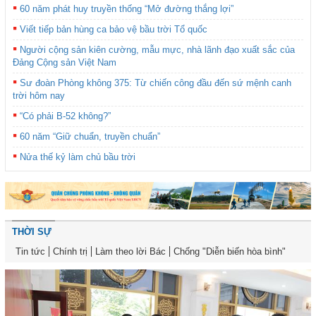
60 năm phát huy truyền thống “Mở đường thắng lợi”
Viết tiếp bản hùng ca bảo vệ bầu trời Tổ quốc
Người cộng sản kiên cường, mẫu mực, nhà lãnh đạo xuất sắc của
Đảng Cộng sản Việt Nam
Sư đoàn Phòng không 375: Từ chiến công đầu đến sứ mệnh canh
trời hôm nay
“Có phải B-52 không?”
60 năm “Giữ chuẩn, truyền chuẩn”
Nửa thế kỷ làm chủ bầu trời
THỜI SỰ
Tin tức
Chính trị
Làm theo lời Bác
Chống "Diễn biến hòa bình"