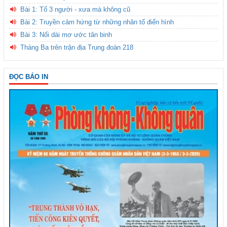
Bài 1: Tổ 3 người - xưa mà không cũ
Bài 2: Truyền cảm hứng từ những nhân tố điển hình
Bài 3: Nối dài mơ ước tân binh
Tháng Ba trên trận địa Trung đoàn 218
ĐỌC BÁO IN