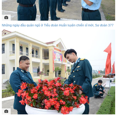
Những ngày đầu quân ngũ ở Tiểu đoàn Huấn luyện chiến sĩ mới, Sư đoàn 377