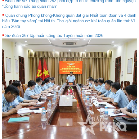
Đoàn cơ sở Trung đoàn 282 phối hợp tổ chức chương trình tình nguyện
sinh tham gia Hội thi.
“Đồng hành sắc áo quân nhân”
Quân chủng Phòng không-Không quân đạt giải Nhất toàn đoàn và 4 danh
hiệu “Bàn tay vàng” tại Hội thi Thợ giỏi ngành cơ khí toàn quân lần thứ VI
năm 2026
Sư đoàn 367 tập huấn công tác Tuyên huấn năm 2026