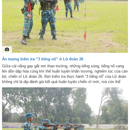
Ấn tượng kiểm tra “3 tiếng nổ” ở Lữ đoàn 26
Giữa cái nắng gay gắt nơi thao trường, những tiếng súng, tiếng nổ vang
lên dồn dập hòa cùng khí thế huấn luyện khẩn trương, nghiêm túc của cán
bộ, chiến sĩ Lữ đoàn 26. Đợt kiểm tra thực hành “3 tiếng nổ” của Lữ đoàn
không chỉ là dịp đánh giá kết quả huấn luyện chiến sĩ mới, mà còn thể
hiện bản lĩnh, tâm lý vững vàng và tinh thần quyết tâm hoàn thành nhiệm
vụ của chiến sĩ mới sau thời gian huấn luyện. Với sự chuẩn bị chu đáo, tổ
chức chặt chẽ cùng nhiều đổi mới trong công tác chỉ huy, điều hành và
ứng dụng công nghệ thông tin vào giám sát, kiểm tra, cuộc kiểm tra “3
tiếng nổ” của Lữ đoàn 26 đã diễn ra an toàn, nghiêm túc, đúng quy định.
Phóng viên Báo Phòng không-Không quân điện tử đã ghi lại những khoảnh
khắc chân thực, sinh động trên thao trường thực hành “3 tiếng nổ” của
chiến sĩ mới Lữ đoàn 26. Trân trọng giới thiệu cùng bạn đọc!