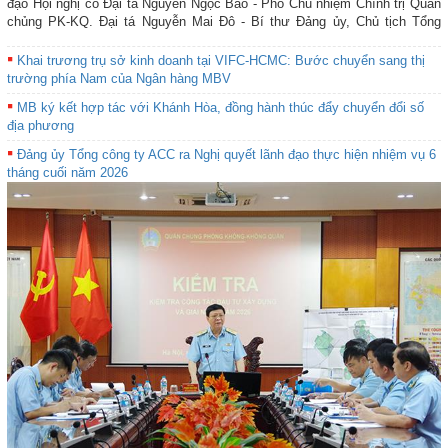
đạo Hội nghị có Đại tá Nguyễn Ngọc Bảo - Phó Chủ nhiệm Chính trị Quân
chủng PK-KQ. Đại tá Nguyễn Mai Đô - Bí thư Đảng ủy, Chủ tịch Tổng
công ty ACC chủ trì Hội nghị.
Khai trương trụ sở kinh doanh tại VIFC-HCMC: Bước chuyển sang thị
trường phía Nam của Ngân hàng MBV
MB ký kết hợp tác với Khánh Hòa, đồng hành thúc đẩy chuyển đổi số
địa phương
Đảng ủy Tổng công ty ACC ra Nghị quyết lãnh đạo thực hiện nhiệm vụ 6
tháng cuối năm 2026