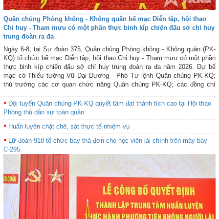
Quân chủng Phòng không - Không quân bế mạc Diễn tập, hội thao
Chỉ huy - Tham mưu có một phần thực binh kíp chiến đấu sở chỉ huy
trung đoàn ra đa
Ngày 6-8, tại Sư đoàn 375, Quân chủng Phòng không - Không quân (PK-
KQ) tổ chức bế mạc Diễn tập, hội thao Chỉ huy - Tham mưu có một phần
thực binh kíp chiến đấu sở chỉ huy trung đoàn ra đa năm 2026. Dự bế
mạc có Thiếu tướng Vũ Đại Dương - Phó Tư lệnh Quân chủng PK-KQ;
thủ trưởng các cơ quan chức năng Quân chủng PK-KQ; các đồng chí
trong Ban Chỉ đạo, Ban Tổ chức, Ban Giám khảo; đại biểu cơ quan chức
năng các sư đoàn phòng không, lãnh đạo và kíp chiến đấu các đơn vị
Đội tuyển Quân chủng PK-KQ quyết tâm đạt thành tích cao tại Hội thao
tham gia Diễn tập, hội thao.
Phòng thủ dân sự toàn quân
Huấn luyện chặt chẽ, sát thực tế nhiệm vụ
Lữ đoàn 918 tổ chức bay thả đơn cho học viên lái chính trên máy bay
C-295