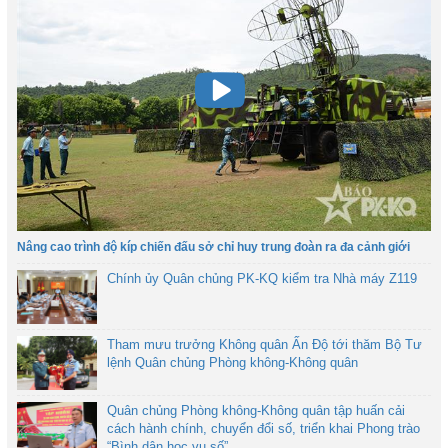
Nâng cao trình độ kíp chiến đấu sở chỉ huy trung đoàn ra đa cảnh giới
Chính ủy Quân chủng PK-KQ kiểm tra Nhà máy Z119
Tham mưu trưởng Không quân Ấn Độ tới thăm Bộ Tư
lệnh Quân chủng Phòng không-Không quân
Quân chủng Phòng không-Không quân tập huấn cải
cách hành chính, chuyển đổi số, triển khai Phong trào
“Bình dân học vụ số”