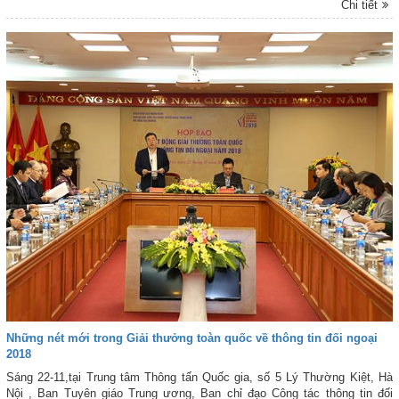
Chi tiết
trì buổi đón tiếp và làm việc với Đoàn. Dự đón tiếp và làm việc với Đoàn
còn có thủ trưởng các cơ quan, phòng, ban chức năng của Quân chủng.
Những nét mới trong Giải thưởng toàn quốc về thông tin đối ngoại
2018
Sáng 22-11,tại Trung tâm Thông tấn Quốc gia, số 5 Lý Thường Kiệt, Hà
Nội , Ban Tuyên giáo Trung ương, Ban chỉ đạo Công tác thông tin đối