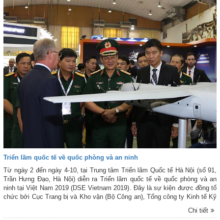
Triển lãm quốc tế về quốc phòng và an ninh
Từ ngày 2 đến ngày 4-10, tại Trung tâm Triển lãm Quốc tế Hà Nội (số 91,
Trần Hưng Đạo, Hà Nội) diễn ra Triển lãm quốc tế về quốc phòng và an
ninh tại Việt Nam 2019 (DSE Vietnam 2019). Đây là sự kiện được đồng tổ
chức bởi Cục Trang bị và Kho vận (Bộ Công an), Tổng công ty Kinh tế Kỹ
thuật công nghiệp quốc phòng (Bộ Quốc phòng), Công ty TNHH EIFEC và
Chi tiết
Expo Services.