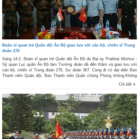
Đoàn sĩ quan trẻ Quân đội Ấn Độ giao lưu với cán bộ, chiến sĩ Trung
đoàn 276
Sáng 14-2, Đoàn sĩ quan trẻ Quân đội Ấn Độ do Đại úy Prabhat Mishsa -
Sỹ quan Lục quân Ấn Độ làm Trưởng đoàn đã đến thăm và giao lưu với
cán bộ, chiến sĩ Trung đoàn 276, Sư đoàn 367. Cùng đi có đại diện Ban
Thanh niên Quân đội, Ban Thanh niên Quân chủng Phòng không-Không
quân và lãnh đạo, chỉ huy Sư đoàn 367.
Chi tiết