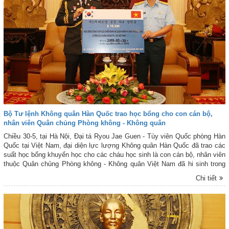
Bộ Tư lệnh Không quân Hàn Quốc trao học bổng cho con cán bộ,
nhân viên Quân chủng Phòng không - Không quân
Chiều 30-5, tại Hà Nội, Đại tá Ryou Jae Guen - Tùy viên Quốc phòng Hàn
Quốc tại Việt Nam, đại diện lực lượng Không quân Hàn Quốc đã trao các
suất học bổng khuyến học cho các cháu học sinh là con cán bộ, nhân viên
thuộc Quân chủng Phòng không - Không quân Việt Nam đã hi sinh trong
khi làm nhiệm vụ huấn luyện và con các cựu chiến binh có hoàn cảnh khó
Chi tiết
khăn. Đón tiếp và làm việc với Ngài Tùy viên Quốc phòng Hàn Quốc có
Đại tá Ngô Quốc Chung - Phó Chủ nhiệm Chính trị Quân chủng Phòng
không - Không quân và đại diện một số phòng chức năng của Quân
chủng.