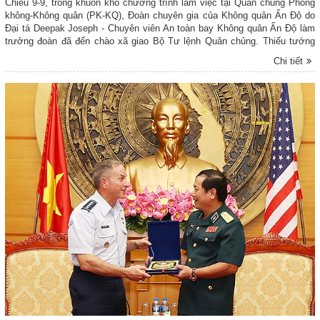
Chiều 9-9, trong khuôn khổ chương trình làm việc tại Quân chủng Phòng
không-Không quân (PK-KQ), Đoàn chuyên gia của Không quân Ấn Độ do
Đại tá Deepak Joseph - Chuyên viên An toàn bay Không quân Ấn Độ làm
trưởng đoàn đã đến chào xã giao Bộ Tư lệnh Quân chủng. Thiếu tướng
Nguyễn Hữu Chí - Phó Tư lệnh Quân chủng, chủ trì buổi đón tiếp.
Chi tiết