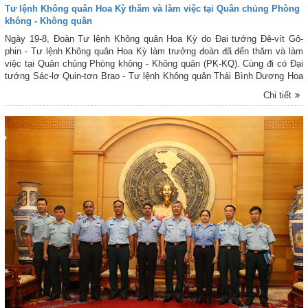
Tư lệnh Không quân Hoa Kỳ thăm và làm việc tại Quân chủng Phòng
không - Không quân
Ngày 19-8, Đoàn Tư lệnh Không quân Hoa Kỳ do Đại tướng Đê-vít Gô-
phin - Tư lệnh Không quân Hoa Kỳ làm trưởng đoàn đã đến thăm và làm
việc tại Quân chủng Phòng không - Không quân (PK-KQ). Cùng đi có Đại
tướng Sác-lơ Quin-tơn Brao - Tư lệnh Không quân Thái Bình Dương Hoa
Kỳ. Đón tiếp và làm việc với Đoàn tại Bộ Tư lệnh Quân chủng có Trung
Chi tiết
tướng Lê Huy Vịnh - Ủy viên BCH Trung ương Đảng, Ủy viên Quân ủy
Trung ương, Tư lệnh Quân chủng PK-KQ; cùng đại diện các cơ quan
chức năng Quân chủng.