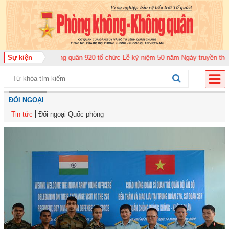
n Không quân 920 tổ chức Lễ kỷ niệm 50 năm Ngày truyền thống (12-11-1975
Sự kiện
ĐỐI NGOẠI
Tin tức
Đối ngoại Quốc phòng