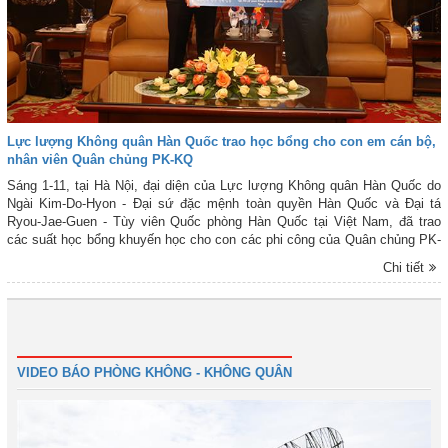
Lực lượng Không quân Hàn Quốc trao học bổng cho con em cán bộ,
nhân viên Quân chủng PK-KQ
Sáng 1-11, tại Hà Nội, đại diện của Lực lượng Không quân Hàn Quốc do
Ngài Kim-Do-Hyon - Đại sứ đặc mệnh toàn quyền Hàn Quốc và Đại tá
Ryou-Jae-Guen - Tùy viên Quốc phòng Hàn Quốc tại Việt Nam, đã trao
các suất học bổng khuyến học cho con các phi công của Quân chủng PK-
KQ hi sinh trong khi làm nhiệm vụ huấn luyện và con các cựu chiến binh
Chi tiết
có hoàn cảnh khó khăn.
Đầu
Trước
2
3
4
5
6
7
8
9
Tiếp
VIDEO BÁO PHÒNG KHÔNG - KHÔNG QUÂN