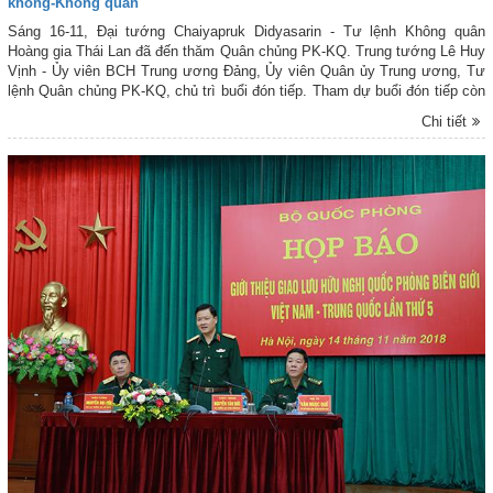
không-Không quân
Sáng 16-11, Đại tướng Chaiyapruk Didyasarin - Tư lệnh Không quân
Hoàng gia Thái Lan đã đến thăm Quân chủng PK-KQ. Trung tướng Lê Huy
Vịnh - Ủy viên BCH Trung ương Đảng, Ủy viên Quân ủy Trung ương, Tư
lệnh Quân chủng PK-KQ, chủ trì buổi đón tiếp. Tham dự buổi đón tiếp còn
có thủ trưởng các cơ quan và đại diện một số phòng, ban chức năng của
Chi tiết
Quân chủng.