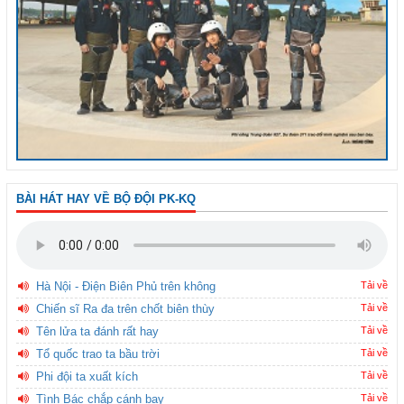
BÀI HÁT HAY VỀ BỘ ĐỘI PK-KQ
Hà Nội - Điện Biên Phủ trên không
Tải về
Chiến sĩ Ra đa trên chốt biên thùy
Tải về
Tên lửa ta đánh rất hay
Tải về
Tổ quốc trao ta bầu trời
Tải về
Phi đội ta xuất kích
Tải về
Tình Bác chắp cánh bay
Tải về