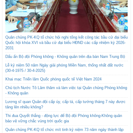
Quân chủng PK-KQ tổ chức hội nghị tổng kết công tác bầu cử đại biểu
Quốc hội khóa XVI và bầu cử đại biểu HĐND các cấp nhiệm kỳ 2026-
2031
Dấu ấn Bộ đội Phòng không - Không quân trên địa bàn Nam Trung Bộ
Lễ kỷ niệm 50 năm Ngày giải phóng Miền Nam, thống nhất đất nước
(30-4-1975 / 30-4-2025)
Khai mạc Triển lãm Quốc phòng quốc tế Việt Nam 2024
Chủ tịch Nước Tô Lâm thăm và làm việc tại Quân chủng Phòng không
- Không quân
Lương sĩ quan Quân đội cấp úy, cấp tá, cấp tướng tháng 7 này được
tăng lên nhiều không?
Thi đua Quyết thắng - động lực để Bộ đội Phòng không-Không quân
bảo vệ vững chắc vùng trời quốc gia
Quân chủng PK-KQ tổ chức mít tinh kỷ niệm 73 năm ngày thành lập