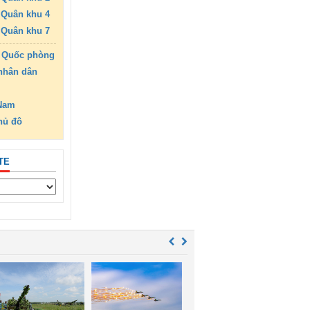
Quân khu 4
Quân khu 7
 Quốc phòng
nhân dân
 Nam
hủ đô
TE