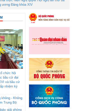
 khai thực hiện Nghị quyết Hội nghị lần thứ ba
g ương Đảng khóa XIV
ÂM
ổ chức hội
ác bầu cử đại
XVI và bầu cử
cấp nhiệm kỳ
g không - Không
am Trung Bộ
gày giải phóng