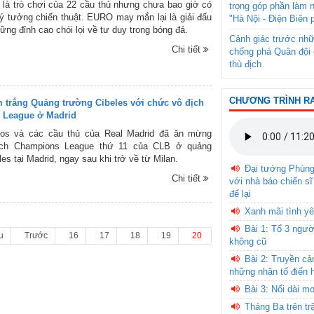
 là trò chơi của 22 cầu thủ nhưng chưa bao giờ có
trọng góp phần làm 
 ý tưởng chiến thuật. EURO may mắn lại là giải đấu
"Hà Nội - Điện Biên 
ững đỉnh cao chói lọi về tư duy trong bóng đá.
Cảnh giác trước nhữ
Chi tiết
chống phá Quân đội 
thù địch
CHƯƠNG TRÌNH R
 trắng Quảng trường Cibeles với chức vô địch
 League ở Madrid
os và các cầu thủ của Real Madrid đã ăn mừng
ịch Champions League thứ 11 của CLB ở quảng
es tại Madrid, ngay sau khi trở về từ Milan.
Đại tướng Phùn
Chi tiết
với nhà báo chiến sĩ
để lại
Xanh mãi tình yê
Bài 1: Tổ 3 ngườ
u
Trước
16
17
18
19
20
không cũ
Bài 2: Truyền c
những nhân tố điển 
Bài 3: Nối dài m
Tháng Ba trên tr