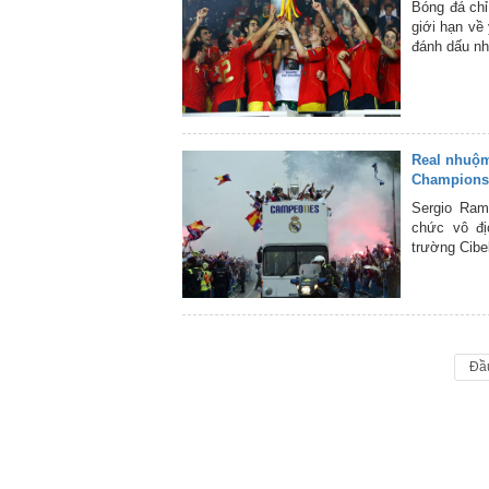
Bóng đá chỉ
giới hạn về
đánh dấu nh
Real nhuộm
Champions
Sergio Ram
chức vô đ
trường Cibel
Đầ