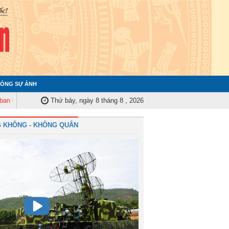
ÓNG SỰ ẢNH
ểm tra Quân ủy Trung ương tập huấn nghiệp vụ công tác kiểm tra, giám sát
Thứ bảy, ngày 8 tháng 8 , 2026
 KHÔNG - KHÔNG QUÂN