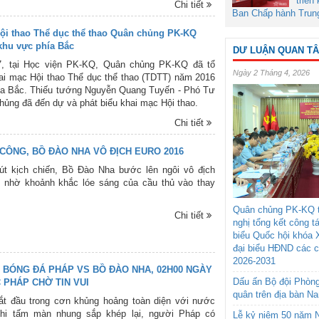
triển
Chi tiết
 trào TDTT ở các cơ quan, đơn vị.
Ban Chấp hành Trun
ội thao Thể dục thể thao Quân chủng PK-KQ
khu vực phía Bắc
DƯ LUẬN QUAN T
7, tại Học viện PK-KQ, Quân chủng PK-KQ đã tổ
Ngày 2 Tháng 4, 2026
i mạc Hội thao Thể dục thể thao (TDTT) năm 2016
ía Bắc. Thiếu tướng Nguyễn Quang Tuyến - Phó Tư
hủng đã đến dự và phát biểu khai mạc Hội thao.
Chi tiết
CÔNG, BỒ ĐÀO NHA VÔ ĐỊCH EURO 2016
út kịch chiến, Bồ Đào Nha bước lên ngôi vô địch
nhờ khoảnh khắc lóe sáng của cầu thủ vào thay
Quân chủng PK-KQ t
Chi tiết
nghị tổng kết công t
biểu Quốc hội khóa 
đại biểu HĐND các 
2026-2031
 BÓNG ĐÁ PHÁP VS BỒ ĐÀO NHA, 02H00 NGÀY
Dấu ấn Bộ đội Phòn
C PHÁP CHỜ TIN VUI
quân trên địa bàn N
t đầu trong cơn khủng hoảng toàn diện với nước
hi tấm màn nhung sắp khép lại, người Pháp có
Lễ kỷ niệm 50 năm N