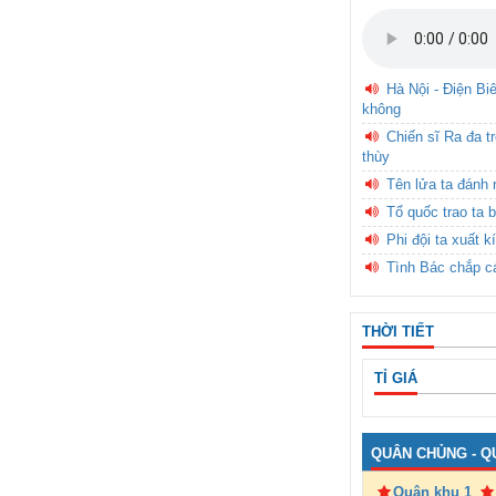
Hà Nội - Điện Bi
không
Chiến sĩ Ra đa t
thùy
Tên lửa ta đánh 
Tổ quốc trao ta b
Phi đội ta xuất k
Tình Bác chắp c
THỜI TIẾT
TỈ GIÁ
QUÂN CHỦNG - Q
Quân khu 1