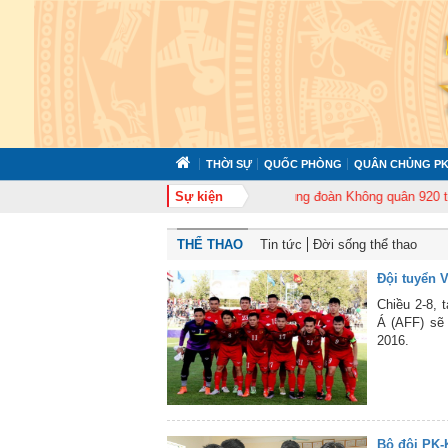
THỜI SỰ
QUỐC PHÒNG
QUÂN CHỦNG PK
72 tổ chức tập huấn cán bộ năm 2026
Sự kiện
Trung đoàn Không quân 920 tổ chức
THỂ THAO
Tin tức
Đời sống thể thao
Đội tuyển 
Chiều 2-8, 
Á (AFF) sẽ 
2016.
Bộ đội PK-