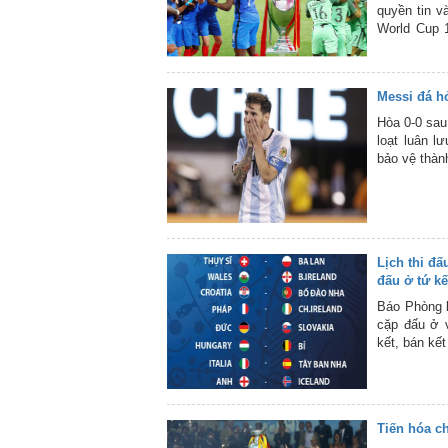
quyền tin v
World Cup 
cũng lãnh sứ
Messi đá h
Hòa 0-0 sau
loạt luân l
bảo vệ thàn
Lịch thi đấ
đấu ở tứ kế
Báo Phòng k
cặp đấu ở 
kết, bán kết
Tiến hóa c