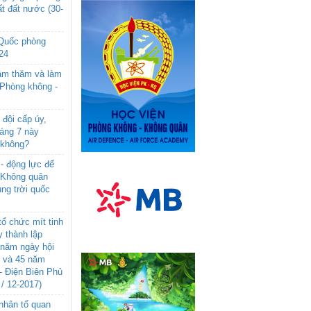
t đất nước (30-
 Quốc phòng
24
âm thăm và làm
 Phòng không -
đội cấp úy,
háng 7 này
 không?
- động lực để
-Không quân
ng trời quốc
ổ chức mít tinh
 thành lập
năm ngày hội
n và 45 năm
- Điện Biên Phủ
 / 12-2017)
- nhân tố quan