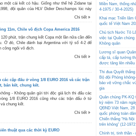
ào một cái kết có hậu. Giống như thế hệ Zidane tại
Miền Nam, thống nhấ
1998, đội quân của HLV Didier Deschamps lúc này
4-1975 / 30-4-2025)
 mệnh “giải stress” cho cả quốc gia.
Chi tiết
Khai mạc Triển lãm
quốc tế Việt Nam 20
ỏng 11m, Chile vô địch Copa America 2016
Chủ tịch Nước Tô L
 120 phút, trận chung kết Copa một lần nữa cần đến
việc tại Quân chủng
ưu. Ở đó, Chile đánh bại Argentina với tỷ số 4-2 để
Không quân
h công ngôi vô địch.
Lương sĩ quan Quân 
Chi tiết
cấp tá, cấp tướng t
được tăng lên nhiều
Thi đua Quyết thắng 
Bộ đội Phòng không
u các cặp đấu ở vòng 1/8 EURO 2016 và các trận
bảo vệ vững chắc vù
t, bán kết, chung kết.
gia
hông - Không quân gửi tới độc giả lịch thi đấu các
Quân chủng PK-KQ t
vòng 1/8 EURO 2016 cũng như các trận đấu ở tứ
kỷ niệm 73 năm ngày
 và chung kết.
QĐND Việt Nam, 28 
Chi tiết
quốc phòng toàn dâ
Chiến thắng “Hà Nội 
trên không” (12-1972
hiến thuật qua các thời kỳ EURO
Chính trị, tinh thần 