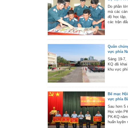
Do phần lớn
mà các cán 
độ học tập,
các trận đấ
VTV của Đài
trong Quân
cách trọn v
huấn luyện,
Quân chủng
vực phía 
Sáng 19-7,
KQ đã khai
khu vực ph
Bế mạc Hội
vực phía B
Sau hơn 5 n
Học viện PK
PK-KQ năm 2
huấn luyện 
này sẽ là n