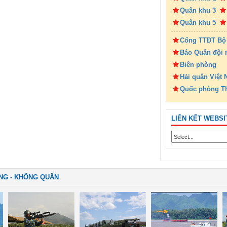
Quân khu 3
Quân khu 5
Cổng TTĐT Bộ
Báo Quân đội 
Biên phòng
Hải quân Việt
Quốc phòng T
LIÊN KẾT WEBSI
NG - KHÔNG QUÂN