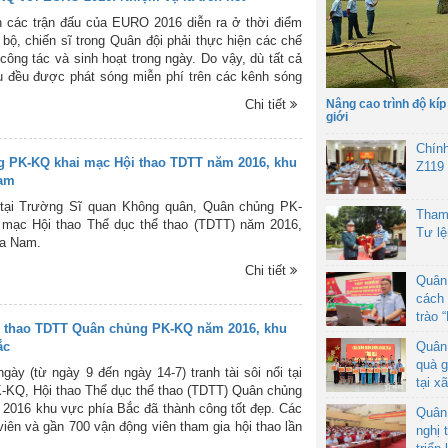
 các trận đấu của EURO 2016 diễn ra ở thời điểm
bộ, chiến sĩ trong Quân đội phải thực hiện các chế
 công tác và sinh hoạt trong ngày. Do vậy, dù tất cả
u đều được phát sóng miễn phí trên các kênh sóng
 Truyền hình Việt Nam, nhưng các cán bộ, chiến sĩ
Chi tiết
Nâng cao trình độ kíp
 chủng PK-KQ không thể thưởng thức giải đấu một
giới
ẹn, bởi họ còn phải tập trung cho nhiệm vụ học tập,
 sẵn sàng chiến đấu bảo vệ bầu trời Tổ quốc.
Chín
 PK-KQ khai mạc Hội thao TDTT năm 2016, khu
Z119
Nam
 tại Trường Sĩ quan Không quân, Quân chủng PK-
Tham
 mạc Hội thao Thể dục thể thao (TDTT) năm 2016,
Tư l
ía Nam.
Chi tiết
Quân
cách 
trào 
 thao TDTT Quân chủng PK-KQ năm 2016, khu
ắc
Quân
quà g
gày (từ ngày 9 đến ngày 14-7) tranh tài sôi nổi tại
tại x
-KQ, Hội thao Thể dục thể thao (TDTT) Quân chủng
016 khu vực phía Bắc đã thành công tốt đẹp. Các
Quân
viên và gần 700 vận động viên tham gia hội thao lần
nghị 
hững hạt nhân nòng cốt góp phần xây dựng và phát