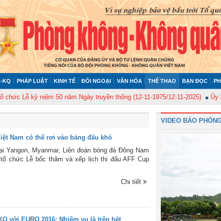
-KQ
PHÁP LUẬT
KINH TẾ
ĐỐI NGOẠI
VĂN HÓA
THỂ THAO
BẠN ĐỌC
PH
 Lễ kỷ niệm 50 năm Ngày truyền thống (12-11-1975/12-11-2025)
Ủy ban Ki
VIDEO BÁO PHÒNG
Việt Nam có thể rơi vào bảng đấu khó
tại Yangon, Myanmar, Liên đoàn bóng đá Đông Nam
tổ chức Lễ bốc thăm và xếp lịch thi đấu AFF Cup
Chi tiết
KQ với EURO 2016: Nhiệm vụ là trên hết