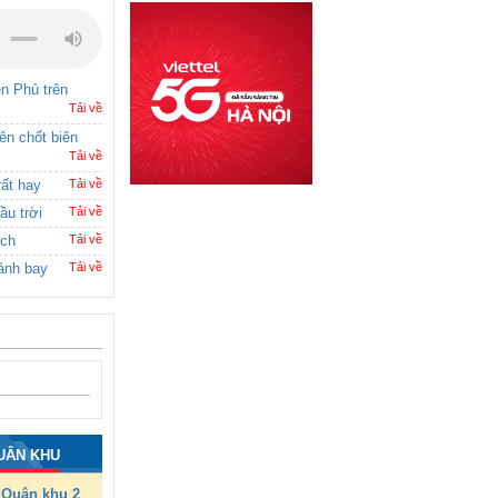
ên Phủ trên
Tải về
rên chốt biên
Tải về
rất hay
Tải về
ầu trời
Tải về
ích
Tải về
ánh bay
Tải về
UÂN KHU
Quân khu 2