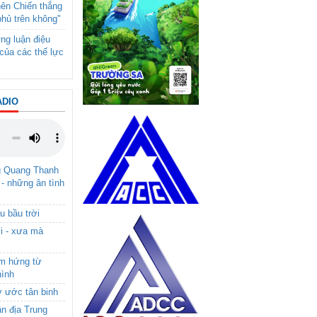
nên Chiến thắng
phủ trên không"
ng luận điệu
của các thế lực
ADIO
g Quang Thanh
 - những ân tình
u bầu trời
i - xưa mà
ảm hứng từ
hình
ơ ước tân binh
ận địa Trung