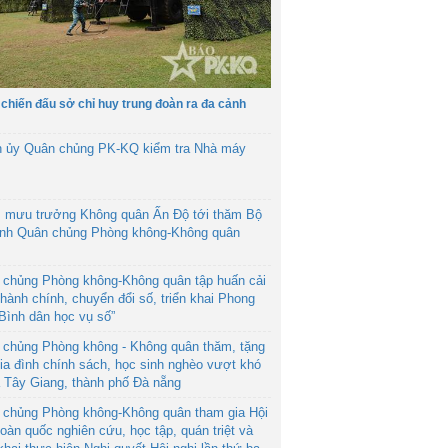
 chiến đấu sở chỉ huy trung đoàn ra đa cảnh
h ủy Quân chủng PK-KQ kiểm tra Nhà máy
 mưu trưởng Không quân Ấn Độ tới thăm Bộ
ệnh Quân chủng Phòng không-Không quân
 chủng Phòng không-Không quân tập huấn cải
hành chính, chuyển đổi số, triển khai Phong
“Bình dân học vụ số”
 chủng Phòng không - Không quân thăm, tặng
ia đình chính sách, học sinh nghèo vượt khó
ã Tây Giang, thành phố Đà nẵng
 chủng Phòng không-Không quân tham gia Hội
toàn quốc nghiên cứu, học tập, quán triệt và