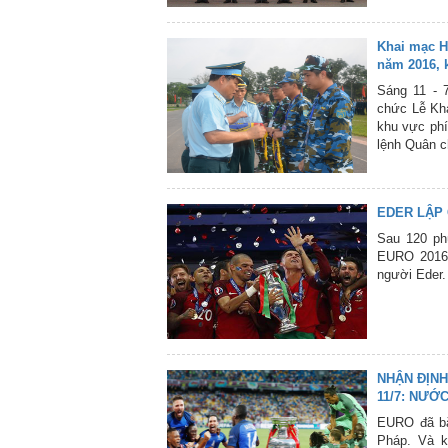
triển phong
Khai mạc H
năm 2016, 
Sáng 11 - 
chức Lễ Kha
khu vực ph
lệnh Quân c
EDER LẬP 
Sau 120 ph
EURO 2016 
người Eder.
NHẬN ĐỊNH
11/7: NƯỚ
EURO đã bắ
Pháp. Và k