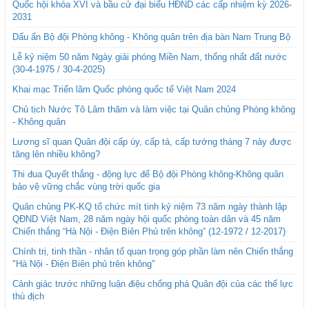
Quốc hội khóa XVI và bầu cử đại biểu HĐND các cấp nhiệm kỳ 2026-
2031
Dấu ấn Bộ đội Phòng không - Không quân trên địa bàn Nam Trung Bộ
Lễ kỷ niệm 50 năm Ngày giải phóng Miền Nam, thống nhất đất nước
(30-4-1975 / 30-4-2025)
Khai mạc Triển lãm Quốc phòng quốc tế Việt Nam 2024
Chủ tịch Nước Tô Lâm thăm và làm việc tại Quân chủng Phòng không
- Không quân
Lương sĩ quan Quân đội cấp úy, cấp tá, cấp tướng tháng 7 này được
tăng lên nhiều không?
Thi đua Quyết thắng - động lực để Bộ đội Phòng không-Không quân
bảo vệ vững chắc vùng trời quốc gia
Quân chủng PK-KQ tổ chức mít tinh kỷ niệm 73 năm ngày thành lập
QĐND Việt Nam, 28 năm ngày hội quốc phòng toàn dân và 45 năm
Chiến thắng “Hà Nội - Điện Biên Phủ trên không” (12-1972 / 12-2017)
Chính trị, tinh thần - nhân tố quan trọng góp phần làm nên Chiến thắng
"Hà Nội - Điện Biên phủ trên không"
Cảnh giác trước những luận điệu chống phá Quân đội của các thế lực
thù địch