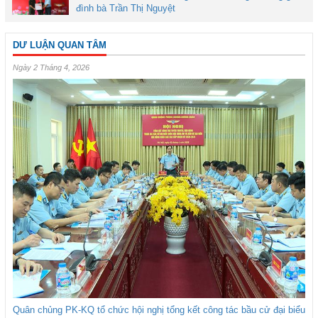
đình bà Trần Thị Nguyệt
DƯ LUẬN QUAN TÂM
Ngày 2 Tháng 4, 2026
Quân chủng PK-KQ tổ chức hội nghị tổng kết công tác bầu cử đại biểu