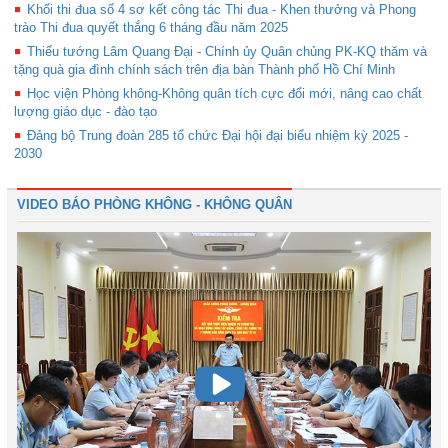
Khối thi đua số 4 sơ kết công tác Thi đua - Khen thưởng và Phong
trào Thi đua quyết thắng 6 tháng đầu năm 2025
Thiếu tướng Lâm Quang Đại - Chính ủy Quân chủng PK-KQ thăm và
tặng quà gia đình chính sách trên địa bàn Thành phố Hồ Chí Minh
Học viện Phòng không-Không quân tích cực đổi mới, nâng cao chất
lượng giáo dục - đào tạo
Đảng bộ Trung đoàn 285 tổ chức Đại hội đại biểu nhiệm kỳ 2025 -
2030
VIDEO BÁO PHÒNG KHÔNG - KHÔNG QUÂN