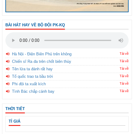
BÀI HÁT HAY VỀ BỘ ĐỘI PK-KQ
Hà Nội - Điện Biên Phủ trên không
Tải về
Chiến sĩ Ra đa trên chốt biên thùy
Tải về
Tên lửa ta đánh rất hay
Tải về
Tổ quốc trao ta bầu trời
Tải về
Phi đội ta xuất kích
Tải về
Tình Bác chắp cánh bay
Tải về
THỜI TIẾT
TỈ GIÁ