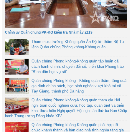
Chính ủy Quân chủng PK-KQ kiểm tra Nhà máy Z119
Tham mưu trưởng Không quân Ấn Độ tới thăm Bộ Tư
lệnh Quân chủng Phòng không-Không quân
Quân chủng Phòng không-Không quân tập huấn cải
cách hành chính, chuyển đổi số, triển khai Phong trào
“Bình dân học vụ số”
Quân chủng Phòng không - Không quân thăm, tặng quà
gia đình chính sách, học sinh nghèo vượt khó tại xã
Tây Giang, thành phố Đà nẵng
Quân chủng Phòng không-Không quân tham gia Hội
nghị toàn quốc nghiên cứu, học tập, quán triệt và triển
khai thực hiện Nghị quyết Hội nghị lần thứ ba Ban Chấp
hành Trung ương Đảng khóa XIV
Quân chủng Phòng không-Không quân phối hợp tổ
chức khánh thành và bàn giao nhà tình nghĩa tặng gia