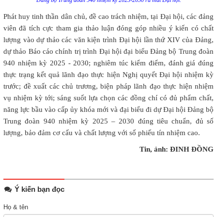
Đảng bộ Trung đoàn 940 nhiệm kỳ 2025-2030 ra mắt Đại hội.
Phát huy tinh thần dân chủ, đề cao trách nhiệm, tại Đại hội, các đảng
viên đã tích cực tham gia thảo luận đóng góp nhiều ý kiến có chất
lượng vào dự thảo các văn kiện trình Đại hội lần thứ XIV của Đảng,
dự thảo Báo cáo chính trị trình Đại hội đại biểu Đảng bộ Trung đoàn
940 nhiệm kỳ 2025 - 2030; nghiêm túc kiểm điểm, đánh giá đúng
thực trạng kết quả lãnh đạo thực hiện Nghị quyết Đại hội nhiệm kỳ
trước; đề xuất các chủ trương, biện pháp lãnh đạo thực hiện nhiệm
vụ nhiệm kỳ tới; sáng suốt lựa chọn các đồng chí có đủ phẩm chất,
năng lực bầu vào cấp ủy khóa mới và đại biểu đi dự Đại hội Đảng bộ
Trung đoàn 940 nhiệm kỳ 2025 – 2030 đúng tiêu chuẩn, đủ số
lượng, bảo đảm cơ cấu và chất lượng với số phiếu tín nhiệm cao.
Tin, ảnh: ĐINH ĐỒNG
Ý kiến bạn đọc
Họ & tên