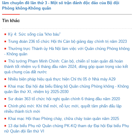
lãm chuyên đề lần thứ 3 - Một số trận đánh độc đáo của Bộ đội
Phòng không-Không quân
Tin khác
Kỳ 4: Sức sống của “kho báu”
Trung đoàn 236 tổ chức Hội thi Cán bộ giảng dạy chính trị năm 2023
Thường trực Thành ủy Hà Nội làm việc với Quân chủng Phòng không
- Không quân
Thủ tướng Phạm Minh Chính: Cán bộ, chiến sĩ toàn quân đã hoàn
thành tốt nhiệm vụ 6 tháng đầu năm 2024, đóng góp quan trọng vào kết
quả chung của đất nước
Nhiều biện pháp hiệu quả thực hiện Chỉ thị 05 ở Nhà máy A29
Khai mạc Đại hội đại biểu Đảng bộ Quân chủng Phòng không - Không
quân lần thứ XI, nhiệm kỳ 2025-2030
Sư đoàn 363 tổ chức hội nghị quân chính 6 tháng đầu năm 2020
Chính phủ mới: Khí thế mới, nỗ lực mới, quyết tâm phấn đấu lập
nhiều thành tích mới
Khai mạc Hội thao Phòng cháy, chữa cháy toàn quân năm 2025
13 đại biểu Phụ nữ Quân chủng PK-KQ tham dự Đại hội Đại biểu Phụ
nữ Quân đội lần thứ VI