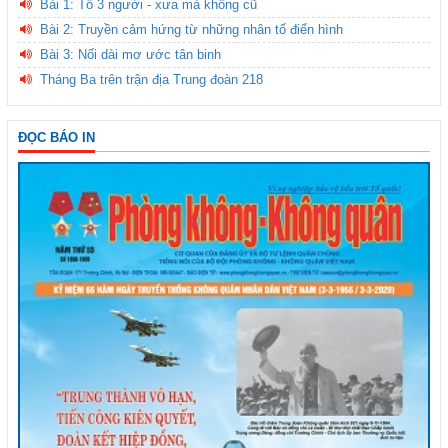
Bài 1: Tổ 3 người - xưa mà không cũ
Bài 2: Truyền cảm hứng từ những nhân tố điển hình
Bài 3: Nối dài mơ ước tân binh
Tháng Ba trên trận địa Trung đoàn 218
ĐỌC BÁO IN