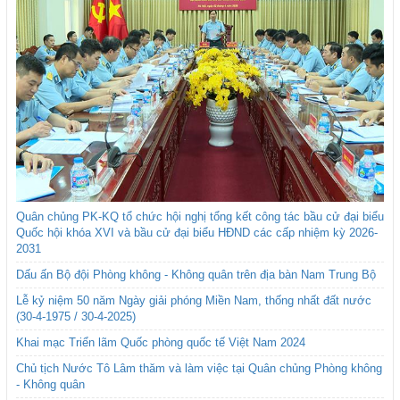
Quân chủng PK-KQ tổ chức hội nghị tổng kết công tác bầu cử đại biểu
Quốc hội khóa XVI và bầu cử đại biểu HĐND các cấp nhiệm kỳ 2026-
2031
Dấu ấn Bộ đội Phòng không - Không quân trên địa bàn Nam Trung Bộ
Lễ kỷ niệm 50 năm Ngày giải phóng Miền Nam, thống nhất đất nước
(30-4-1975 / 30-4-2025)
Khai mạc Triển lãm Quốc phòng quốc tế Việt Nam 2024
Chủ tịch Nước Tô Lâm thăm và làm việc tại Quân chủng Phòng không
- Không quân