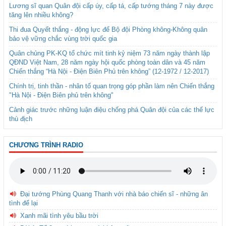
Lương sĩ quan Quân đội cấp úy, cấp tá, cấp tướng tháng 7 này được
tăng lên nhiều không?
Thi đua Quyết thắng - động lực để Bộ đội Phòng không-Không quân
bảo vệ vững chắc vùng trời quốc gia
Quân chủng PK-KQ tổ chức mít tinh kỷ niệm 73 năm ngày thành lập
QĐND Việt Nam, 28 năm ngày hội quốc phòng toàn dân và 45 năm
Chiến thắng “Hà Nội - Điện Biên Phủ trên không” (12-1972 / 12-2017)
Chính trị, tinh thần - nhân tố quan trọng góp phần làm nên Chiến thắng
"Hà Nội - Điện Biên phủ trên không"
Cảnh giác trước những luận điệu chống phá Quân đội của các thế lực
thù địch
CHƯƠNG TRÌNH RADIO
Đại tướng Phùng Quang Thanh với nhà báo chiến sĩ - những ân
tình để lại
Xanh mãi tình yêu bầu trời