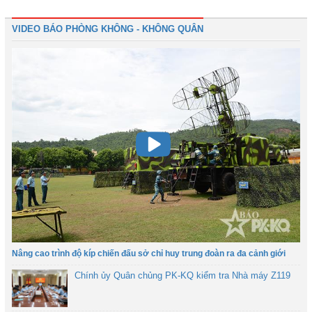
VIDEO BÁO PHÒNG KHÔNG - KHÔNG QUÂN
Nâng cao trình độ kíp chiến đấu sở chỉ huy trung đoàn ra đa cảnh giới
Chính ủy Quân chủng PK-KQ kiểm tra Nhà máy Z119