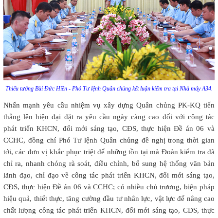
Thiếu tướng Bùi Đức Hiền - Phó Tư lệnh Quân chủng kết luận kiểm tra tại Nhà máy A34.
Nhấn mạnh yêu cầu nhiệm vụ xây dựng Quân chủng PK-KQ tiến
thẳng lên hiện đại đặt ra yêu cầu ngày càng cao đối với công tác
phát triển KHCN, đổi mới sáng tạo, CĐS, thực hiện Đề án 06 và
CCHC, đồng chí Phó Tư lệnh Quân chủng đề nghị trong thời gian
tới, các đơn vị khắc phục triệt để những tồn tại mà Đoàn kiểm tra đã
chỉ ra, nhanh chóng rà soát, điều chỉnh, bổ sung hệ thống văn bản
lãnh đạo, chỉ đạo về công tác phát triển KHCN, đổi mới sáng tạo,
CĐS, thực hiện Đề án 06 và CCHC; có nhiều chủ trương, biện pháp
hiệu quả, thiết thực, tăng cường đầu tư nhân lực, vật lực để nâng cao
chất lượng công tác phát triển KHCN, đổi mới sáng tạo, CĐS, thực