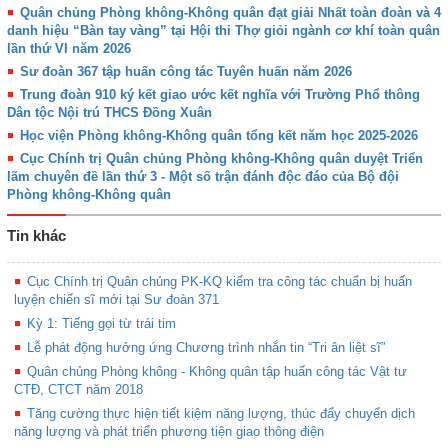
Quân chủng Phòng không-Không quân đạt giải Nhất toàn đoàn và 4
danh hiệu “Bàn tay vàng” tại Hội thi Thợ giỏi ngành cơ khí toàn quân
lần thứ VI năm 2026
Sư đoàn 367 tập huấn công tác Tuyên huấn năm 2026
Trung đoàn 910 ký kết giao ước kết nghĩa với Trường Phổ thông
Dân tộc Nội trú THCS Đồng Xuân
Học viện Phòng không-Không quân tổng kết năm học 2025-2026
Cục Chính trị Quân chủng Phòng không-Không quân duyệt Triển
lãm chuyên đề lần thứ 3 - Một số trận đánh độc đáo của Bộ đội
Phòng không-Không quân
Tin khác
Cục Chính trị Quân chủng PK-KQ kiểm tra công tác chuẩn bị huấn
luyện chiến sĩ mới tại Sư đoàn 371
Kỳ 1: Tiếng gọi từ trái tim
Lễ phát động hưởng ứng Chương trình nhắn tin “Tri ân liệt sĩ”
Quân chủng Phòng không - Không quân tập huấn công tác Vật tư
CTĐ, CTCT năm 2018
Tăng cường thực hiện tiết kiệm năng lượng, thúc đẩy chuyển dịch
năng lượng và phát triển phương tiện giao thông điện