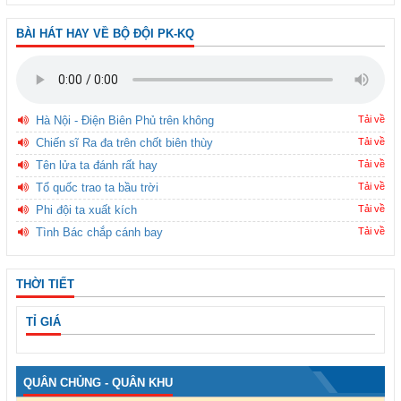
BÀI HÁT HAY VỀ BỘ ĐỘI PK-KQ
Hà Nội - Điện Biên Phủ trên không
Tải về
Chiến sĩ Ra đa trên chốt biên thùy
Tải về
Tên lửa ta đánh rất hay
Tải về
Tổ quốc trao ta bầu trời
Tải về
Phi đội ta xuất kích
Tải về
Tình Bác chắp cánh bay
Tải về
THỜI TIẾT
TỈ GIÁ
QUÂN CHỦNG - QUÂN KHU