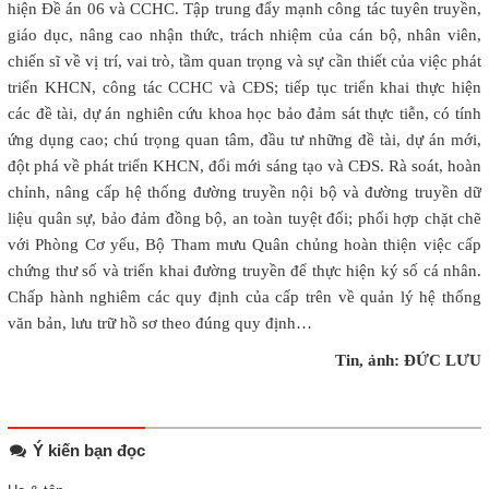
hiện Đề án 06 và CCHC. Tập trung đẩy mạnh công tác tuyên truyền,
giáo dục, nâng cao nhận thức, trách nhiệm của cán bộ, nhân viên,
chiến sĩ về vị trí, vai trò, tầm quan trọng và sự cần thiết của việc phát
triển KHCN, công tác CCHC và CĐS; tiếp tục triển khai thực hiện
các đề tài, dự án nghiên cứu khoa học bảo đảm sát thực tiễn, có tính
ứng dụng cao; chú trọng quan tâm, đầu tư những đề tài, dự án mới,
đột phá về phát triển KHCN, đổi mới sáng tạo và CĐS. Rà soát, hoàn
chỉnh, nâng cấp hệ thống đường truyền nội bộ và đường truyền dữ
liệu quân sự, bảo đảm đồng bộ, an toàn tuyệt đối; phối hợp chặt chẽ
với Phòng Cơ yếu, Bộ Tham mưu Quân chủng hoàn thiện việc cấp
chứng thư số và triển khai đường truyền để thực hiện ký số cá nhân.
Chấp hành nghiêm các quy định của cấp trên về quản lý hệ thống
văn bản, lưu trữ hồ sơ theo đúng quy định…
Tin, ảnh: ĐỨC LƯU
Ý kiến bạn đọc