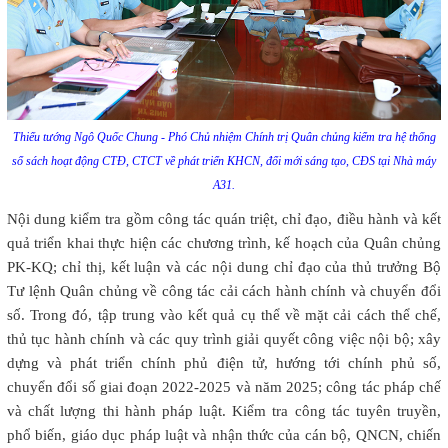
Thiếu tướng Ngô Quốc Chung - Phó Chủ nhiệm Chính trị Quân chủng kiểm tra hệ thống
sổ sách hoạt động CTĐ, CTCT về phát triển KHCN, đổi mới sáng tạo, CĐS tại Nhà máy
A31.
Nội dung kiểm tra gồm công tác quán triệt, chỉ đạo, điều hành và kết
quả triển khai thực hiện các chương trình, kế hoạch của Quân chủng
PK-KQ; chỉ thị, kết luận và các nội dung chỉ đạo của thủ trưởng Bộ
Tư lệnh Quân chủng về công tác cải cách hành chính và chuyển đổi
số. Trong đó, tập trung vào kết quả cụ thể về mặt cải cách thể chế,
thủ tục hành chính và các quy trình giải quyết công việc nội bộ; xây
dựng và phát triển chính phủ điện tử, hướng tới chính phủ số,
chuyển đổi số giai đoạn 2022-2025 và năm 2025; công tác pháp chế
và chất lượng thi hành pháp luật. Kiểm tra công tác tuyên truyền,
phổ biến, giáo dục pháp luật và nhận thức của cán bộ, QNCN, chiến