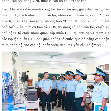
nhân, cán bộ, đảng viên, nhất là cán bộ chủ trì các cấp.
Các đơn vị đã đẩy mạnh công tác tuyên truyền, giáo dục, nâng cao
nhận thức, trách nhiệm cho cán bộ, nhân viên, chiến sĩ; xây dựng kế
hoạch, triển khai sâu rộng phong trào “Bình dân học vụ số”, nhằm
phổ biến kiến thức cơ bản về CĐS, kỹ năng số cho cán bộ, chiến sĩ;
chủ động tổ chức tham quan, tập huấn CĐS tại đơn vị và tham gia
các lớp tập huấn CĐS do Quân chủng tổ chức, qua đó nâng cao nhận
thức, trình độ cho cán bộ, nhân viên, đáp ứng yêu cầu nhiệm vụ…