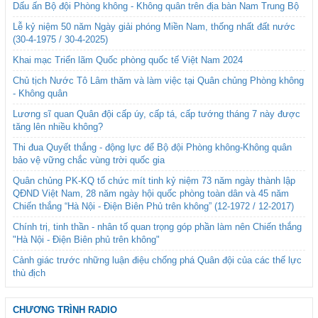
Dấu ấn Bộ đội Phòng không - Không quân trên địa bàn Nam Trung Bộ
Lễ kỷ niệm 50 năm Ngày giải phóng Miền Nam, thống nhất đất nước
(30-4-1975 / 30-4-2025)
Khai mạc Triển lãm Quốc phòng quốc tế Việt Nam 2024
Chủ tịch Nước Tô Lâm thăm và làm việc tại Quân chủng Phòng không
- Không quân
Lương sĩ quan Quân đội cấp úy, cấp tá, cấp tướng tháng 7 này được
tăng lên nhiều không?
Thi đua Quyết thắng - động lực để Bộ đội Phòng không-Không quân
bảo vệ vững chắc vùng trời quốc gia
Quân chủng PK-KQ tổ chức mít tinh kỷ niệm 73 năm ngày thành lập
QĐND Việt Nam, 28 năm ngày hội quốc phòng toàn dân và 45 năm
Chiến thắng “Hà Nội - Điện Biên Phủ trên không” (12-1972 / 12-2017)
Chính trị, tinh thần - nhân tố quan trọng góp phần làm nên Chiến thắng
"Hà Nội - Điện Biên phủ trên không"
Cảnh giác trước những luận điệu chống phá Quân đội của các thế lực
thù địch
CHƯƠNG TRÌNH RADIO