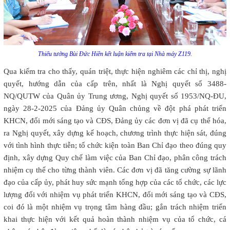
Thiếu tướng Bùi Đức Hiền kết luận kiểm tra tại Nhà máy Z119.
Qua kiểm tra cho thấy, quán triệt, thực hiện nghiêm các chỉ thị, nghị
quyết, hướng dẫn của cấp trên, nhất là Nghị quyết số 3488-
NQ/QUTW của Quân ủy Trung ương, Nghị quyết số 1953/NQ-ĐU,
ngày 28-2-2025 của Đảng ủy Quân chủng về đột phá phát triển
KHCN, đổi mới sáng tạo và CĐS, Đảng ủy các đơn vị đã cụ thể hóa,
ra Nghị quyết, xây dựng kế hoạch, chương trình thực hiện sát, đúng
với tình hình thực tiễn; tổ chức kiện toàn Ban Chỉ đạo theo đúng quy
định, xây dựng Quy chế làm việc của Ban Chỉ đạo, phân công trách
nhiệm cụ thể cho từng thành viên. Các đơn vị đã tăng cường sự lãnh
đạo của cấp ủy, phát huy sức mạnh tổng hợp của các tổ chức, các lực
lượng đối với nhiệm vụ phát triển KHCN, đổi mới sáng tạo và CĐS,
coi đó là một nhiệm vụ trọng tâm hàng đầu; gắn trách nhiệm triển
khai thực hiện với kết quả hoàn thành nhiệm vụ của tổ chức, cá