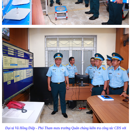
Đại tá Vũ Hồng Điệp - Phó Tham mưu trưởng Quân chủng kiểm tra công tác CĐS với