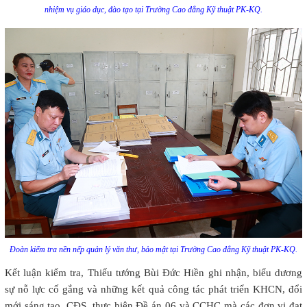
nhiệm vụ giáo dục, đào tạo tại Trường Cao đẳng Kỹ thuật PK-KQ.
Đoàn kiểm tra nền nếp quản lý văn thư, bảo mật tại Trường Cao đẳng Kỹ thuật PK-KQ.
Kết luận kiểm tra, Thiếu tướng Bùi Đức Hiền ghi nhận, biểu dương
sự nỗ lực cố gắng và những kết quả công tác phát triển KHCN, đổi
mới sáng tạo, CĐS, thực hiện Đề án 06 và CCHC mà các đơn vị đạt