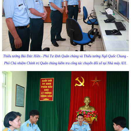
Thiếu tướng Bùi Đức Hiền - Phó Tư lệnh Quân chủng và Thiếu tướng Ngô Quốc Chung -
Phó Chủ nhiệm Chính trị Quân chủng kiểm tra công tác chuyển đổi số tại Nhà máy A31.