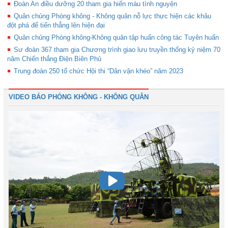
Đoàn An điều dưỡng 20 tham gia hiến máu tình nguyện
Quân chủng Phòng không - Không quân nỗ lực thực hiện các khâu
đột phá để tiến thẳng lên hiện đại
Quân chủng Phòng không-Không quân tập huấn công tác Tuyên huấn
Sư đoàn 367 tham gia Chương trình giao lưu truyền thống kỷ niệm 70
năm Chiến thắng Điện Biên Phủ
Trung đoàn 250 tổ chức Hội thi “Dân vận khéo” năm 2023
VIDEO BÁO PHÒNG KHÔNG - KHÔNG QUÂN