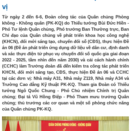
vị
Từ ngày 2 đến 6-6, Đoàn công tác của Quân chủng Phòng
không - Không quân (PK-KQ) do Thiếu tướng Bùi Đức Hiền -
Phó Tư lệnh Quân chủng, Phó trưởng Ban Thường trực, Ban
Chỉ đạo của Quân chủng về phát triển khoa học công nghệ
(KHCN), đổi mới sáng tạo, chuyển đổi số (CĐS), thực hiện Đề
án 06 (Đề án phát triển ứng dụng dữ liệu về dân cư, định danh
và xác thực điện tử phục vụ chuyển đổi số quốc gia giai đoạn
2022 - 2025, tầm nhìn đến năm 2030) và cải cách hành chính
(CCHC) làm Trưởng đoàn đã đến kiểm tra công tác phát triển
KHCN, đổi mới sáng tạo, CĐS, thực hiện Đề án 06 và CCHC
tại các đơn vị: Nhà máy A31, Nhà máy Z119, Nhà máy A34 và
Trường Cao đẳng Kỹ thuật PK-KQ. Tham gia Đoàn có Thiếu
tướng Ngô Quốc Chung - Phó Chủ nhiệm Chính trị Quân
chủng; Đại tá Vũ Hồng Điệp - Phó Tham mưu trưởng Quân
chủng; thủ trưởng các cơ quan và một số phòng chức năng
của Quân chủng PK-KQ.