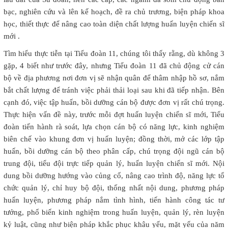
bạc, nghiên cứu và lên kế hoạch, đề ra chủ trương, biện pháp khoa
học, thiết thực để nâng cao toàn diện chất lượng huấn luyện chiến sĩ
mới .
Tìm hiểu thực tiễn tại Tiểu đoàn 11, chúng tôi thấy rằng, dù không 3
gặp, 4 biết như trước đây, nhưng Tiểu đoàn 11 đã chủ động cử cán
bộ về địa phương nơi đơn vị sẽ nhận quân để thâm nhập hồ sơ, nắm
bắt chất lượng để tránh việc phải thải loại sau khi đã tiếp nhận. Bên
cạnh đó, việc tập huấn, bồi dưỡng cán bộ được đơn vị rất chú trọng.
Thực hiện vấn đề này, trước mỗi đợt huấn luyện chiến sĩ mới, Tiểu
đoàn tiến hành rà soát, lựa chọn cán bộ có năng lực, kinh nghiệm
biên chế vào khung đơn vị huấn luyện; đồng thời, mở các lớp tập
huấn, bồi dưỡng cán bộ theo phân cấp, chú trọng đội ngũ cán bộ
trung đội, tiểu đội trực tiếp quản lý, huấn luyện chiến sĩ mới. Nội
dung bồi dưỡng hướng vào củng cố, nâng cao trình độ, năng lực tổ
chức quản lý, chỉ huy bộ đội, thống nhất nội dung, phương pháp
huấn luyện, phương pháp nắm tình hình, tiến hành công tác tư
tưởng, phổ biến kinh nghiệm trong huấn luyện, quản lý, rèn luyện
kỷ luật, cũng như biện pháp khắc phục khâu yếu, mặt yếu của năm