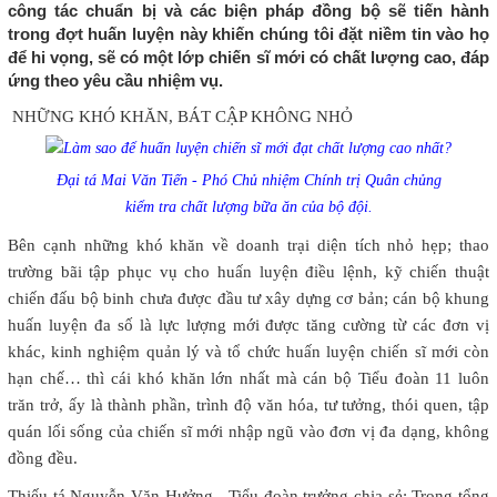
công tác chuẩn bị và các biện pháp đồng bộ sẽ tiến hành
trong đợt huấn luyện này khiến chúng tôi đặt niềm tin vào họ
để hi vọng, sẽ có một lớp chiến sĩ mới có chất lượng cao, đáp
ứng theo yêu cầu nhiệm vụ.
NHỮNG KHÓ KHĂN, BÁT CẬP KHÔNG NHỎ
Đại tá Mai Văn Tiến - Phó Chủ nhiệm Chính trị Quân chủng
kiểm tra chất lượng bữa ăn của bộ đội.
Bên cạnh những khó khăn về doanh trại diện tích nhỏ hẹp; thao
trường bãi tập phục vụ cho huấn luyện điều lệnh, kỹ chiến thuật
chiến đấu bộ binh chưa được đầu tư xây dựng cơ bản; cán bộ khung
huấn luyện đa số là lực lượng mới được tăng cường từ các đơn vị
khác, kinh nghiệm quản lý và tổ chức huấn luyện chiến sĩ mới còn
hạn chế… thì cái khó khăn lớn nhất mà cán bộ Tiểu đoàn 11 luôn
trăn trở, ấy là thành phần, trình độ văn hóa, tư tưởng, thói quen, tập
quán lối sống của chiến sĩ mới nhập ngũ vào đơn vị đa dạng, không
đồng đều.
Thiếu tá Nguyễn Văn Hưởng - Tiểu đoàn trưởng chia sẻ: Trong tổng