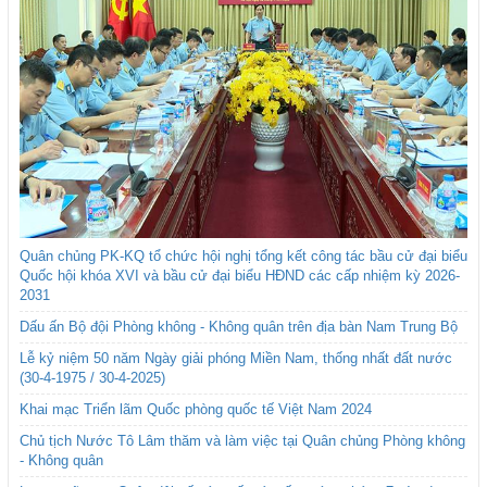
Quân chủng PK-KQ tổ chức hội nghị tổng kết công tác bầu cử đại biểu
Quốc hội khóa XVI và bầu cử đại biểu HĐND các cấp nhiệm kỳ 2026-
2031
Dấu ấn Bộ đội Phòng không - Không quân trên địa bàn Nam Trung Bộ
Lễ kỷ niệm 50 năm Ngày giải phóng Miền Nam, thống nhất đất nước
(30-4-1975 / 30-4-2025)
Khai mạc Triển lãm Quốc phòng quốc tế Việt Nam 2024
Chủ tịch Nước Tô Lâm thăm và làm việc tại Quân chủng Phòng không
- Không quân