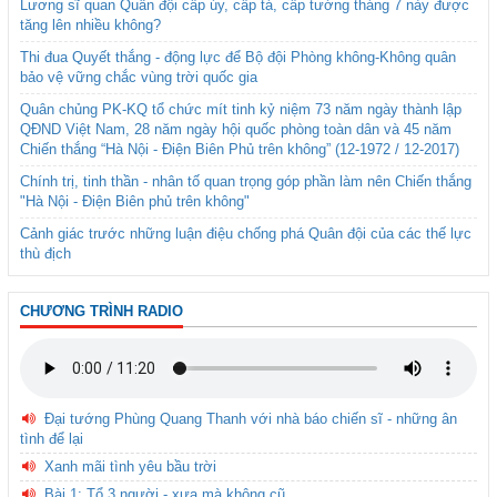
Lương sĩ quan Quân đội cấp úy, cấp tá, cấp tướng tháng 7 này được
tăng lên nhiều không?
Thi đua Quyết thắng - động lực để Bộ đội Phòng không-Không quân
bảo vệ vững chắc vùng trời quốc gia
Quân chủng PK-KQ tổ chức mít tinh kỷ niệm 73 năm ngày thành lập
QĐND Việt Nam, 28 năm ngày hội quốc phòng toàn dân và 45 năm
Chiến thắng “Hà Nội - Điện Biên Phủ trên không” (12-1972 / 12-2017)
Chính trị, tinh thần - nhân tố quan trọng góp phần làm nên Chiến thắng
"Hà Nội - Điện Biên phủ trên không"
Cảnh giác trước những luận điệu chống phá Quân đội của các thế lực
thù địch
CHƯƠNG TRÌNH RADIO
Đại tướng Phùng Quang Thanh với nhà báo chiến sĩ - những ân
tình để lại
Xanh mãi tình yêu bầu trời
Bài 1: Tổ 3 người - xưa mà không cũ