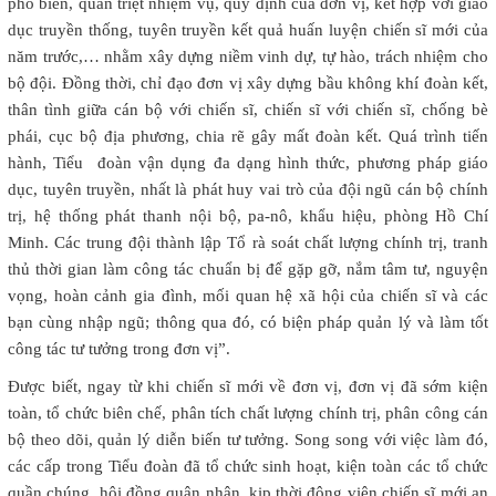
phổ biến, quán triệt nhiệm vụ, quy định của đơn vị, kết hợp với giáo
dục truyền thống, tuyên truyền kết quả huấn luyện chiến sĩ mới của
năm trước,… nhằm xây dựng niềm vinh dự, tự hào, trách nhiệm cho
bộ đội. Đồng thời, chỉ đạo đơn vị xây dựng bầu không khí đoàn kết,
thân tình giữa cán bộ với chiến sĩ, chiến sĩ với chiến sĩ, chống bè
phái, cục bộ địa phương, chia rẽ gây mất đoàn kết. Quá trình tiến
hành, Tiểu đoàn vận dụng đa dạng hình thức, phương pháp giáo
dục, tuyên truyền, nhất là phát huy vai trò của đội ngũ cán bộ chính
trị, hệ thống phát thanh nội bộ, pa-nô, khẩu hiệu, phòng Hồ Chí
Minh. Các trung đội thành lập Tổ rà soát chất lượng chính trị, tranh
thủ thời gian làm công tác chuẩn bị để gặp gỡ, nắm tâm tư, nguyện
vọng, hoàn cảnh gia đình, mối quan hệ xã hội của chiến sĩ và các
bạn cùng nhập ngũ; thông qua đó, có biện pháp quản lý và làm tốt
công tác tư tưởng trong đơn vị”.
Được biết, ngay từ khi chiến sĩ mới về đơn vị, đơn vị đã sớm kiện
toàn, tổ chức biên chế, phân tích chất lượng chính trị, phân công cán
bộ theo dõi, quản lý diễn biến tư tưởng. Song song với việc làm đó,
các cấp trong Tiểu đoàn đã tổ chức sinh hoạt, kiện toàn các tổ chức
quần chúng, hội đồng quân nhân, kịp thời động viên chiến sĩ mới an