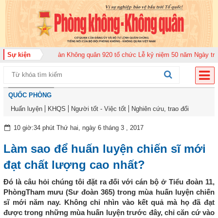
2026
Sự kiện
Trung đoàn Không quân 920 tổ chức Lễ kỷ niệm 50 năm Ngày truyền t
QUỐC PHÒNG
Huấn luyện
KHQS
Người tốt - Việc tốt
Nghiên cứu, trao đổi
10 giờ:34 phút Thứ hai, ngày 6 tháng 3 , 2017
Làm sao để huấn luyện chiến sĩ mới
đạt chất lượng cao nhất?
Đó là câu hỏi chúng tôi đặt ra đối với cán bộ ở Tiểu đoàn 11,
PhòngTham mưu (Sư đoàn 365) trong mùa huấn luyện chiến
sĩ mới năm nay. Không chỉ nhìn vào kết quả mà họ đã đạt
được trong những mùa huấn luyện trước đây, chỉ căn cứ vào