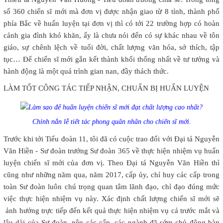
số 360 chiến sĩ mới mà đơn vị được nhận giao từ 8 tỉnh, thành phố
phía Bắc về huấn luyện tại đơn vị thì có tới 22 trường hợp có hoàn
cảnh gia đình khó khăn, ấy là chưa nói đến có sự khác nhau về tôn
giáo, sự chênh lệch về tuổi đời, chất lượng văn hóa, sở thích, tập
tục… Để chiến sĩ mới gắn kết thành khối thống nhất về tư tưởng và
hành động là một quá trình gian nan, đầy thách thức.
LÀM TỐT CÔNG TÁC TIẾP NHẬN, CHUẨN BỊ HUẤN LUYỆN
Chỉnh nắn lễ tiết tác phong quân nhân cho chiến sĩ mới.
Trước khi tới Tiểu đoàn 11, tôi đã có cuộc trao đổi với Đại tá Nguyễn
Văn Hiền - Sư đoàn trưởng Sư đoàn 365 về thực hiện nhiệm vụ huấn
luyện chiến sĩ mới của đơn vị. Theo Đại tá Nguyễn Văn Hiền thì
cũng như những năm qua, năm 2017, cấp ủy, chỉ huy các cấp trong
toàn Sư đoàn luôn chú trọng quan tâm lãnh đạo, chỉ đạo đúng mức
việc thực hiện nhiệm vụ này. Xác định chất lượng chiến sĩ mới sẽ
ảnh hưởng trực tiếp đến kết quả thực hiện nhiệm vụ cả trước mắt và
lâu dài của Sư đoàn, nên các cấp, các ngành đã sớm chủ động bàn