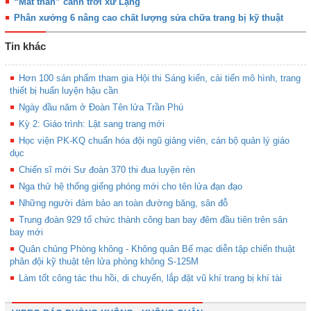
“Mắt thần” canh trời xứ Lạng
Phân xưởng 6 nâng cao chất lượng sửa chữa trang bị kỹ thuật
Tin khác
Hơn 100 sản phẩm tham gia Hội thi Sáng kiến, cải tiến mô hình, trang
thiết bị huấn luyện hậu cần
Ngày đầu năm ở Đoàn Tên lửa Trần Phú
Kỳ 2: Giáo trình: Lật sang trang mới
Học viện PK-KQ chuẩn hóa đội ngũ giảng viên, cán bộ quản lý giáo
dục
Chiến sĩ mới Sư đoàn 370 thi đua luyện rèn
Nga thử hệ thống giếng phóng mới cho tên lửa đạn đạo
Những người đảm bảo an toàn đường băng, sân đỗ
Trung đoàn 929 tổ chức thành công ban bay đêm đầu tiên trên sân
bay mới
Quân chủng Phòng không - Không quân Bế mạc diễn tập chiến thuật
phân đội kỹ thuật tên lửa phòng không S-125M
Làm tốt công tác thu hồi, di chuyển, lắp đặt vũ khí trang bị khí tài