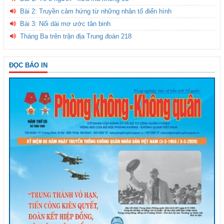
Bài 2: Truyền cảm hứng từ những nhân tố điển hình
Bài 3: Nối dài mơ ước tân binh
Tháng Ba trên trận địa Trung đoàn 218
ĐỌC BÁO IN