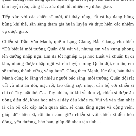
tâm luyện rèn, công tác, xác định tốt nhiệm vụ được giao.
Tiếp xúc với các chiến sĩ mới, tôi thấy rằng, tất cả họ đang bừng
bừng khí thế, sẵn sàng tham gia huấn luyện và thực hiện các nhiệm
vụ được giao.
Chiến sĩ Trần Văn Mạnh, quê ở Lạng Giang, Bắc Giang, cho biết:
“Dù biết là môi trường Quân đội vất vả, nhưng em vẫn xung phong
lên đường nhập ngũ. Em đã tốt nghiệp Đại học Luật và chuẩn bị đi
làm, nhưng được nhập ngũ và rèn luyện trong Quân đội, em tin, em
sẽ trưởng thành vững vàng hơn”. Cũng theo Mạnh, lúc đầu, bản thân
Mạnh cũng lo lắng vì nhiều người bảo rằng, môi trường Quân đội rất
vất vả như ăn đói, mặc rét, lao động cực nhọc, cán bộ với chiến sĩ
chỉ có “kỷ luật thép”… Tuy nhiên, từ khi về đơn vị, chiến sĩ được ăn
uống điều độ, khoa học nên ai đấy đều khỏe ra. Vui và yên tâm nhất
là cán bộ các cấp luôn quan tâm, sẻ chia, lắng nghe và động viên,
giúp đỡ chiến sĩ, rồi tình cảm giữa chiến sĩ với chiến sĩ đều hòa
đồng, yêu thương, bảo ban, giúp đỡ nhau tận tình…