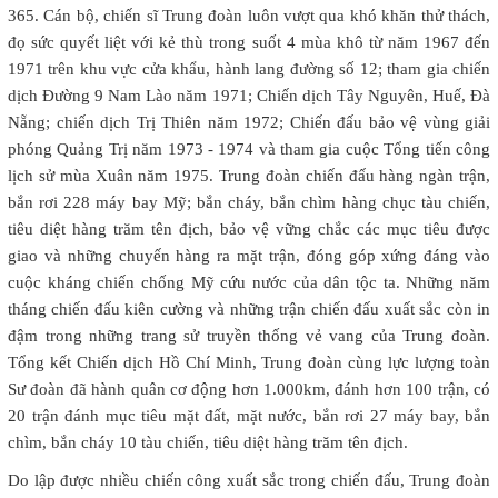
365. Cán bộ, chiến sĩ Trung đoàn luôn vượt qua khó khăn thử thách,
đọ sức quyết liệt với kẻ thù trong suốt 4 mùa khô từ năm 1967 đến
1971 trên khu vực cửa khẩu, hành lang đường số 12; tham gia chiến
dịch Đường 9 Nam Lào năm 1971; Chiến dịch Tây Nguyên, Huế, Đà
Nẵng; chiến dịch Trị Thiên năm 1972; Chiến đấu bảo vệ vùng giải
phóng Quảng Trị năm 1973 - 1974 và tham gia cuộc Tổng tiến công
lịch sử mùa Xuân năm 1975. Trung đoàn chiến đấu hàng ngàn trận,
bắn rơi 228 máy bay Mỹ; bắn cháy, bắn chìm hàng chục tàu chiến,
tiêu diệt hàng trăm tên địch, bảo vệ vững chắc các mục tiêu được
giao và những chuyến hàng ra mặt trận, đóng góp xứng đáng vào
cuộc kháng chiến chống Mỹ cứu nước của dân tộc ta. Những năm
tháng chiến đấu kiên cường và những trận chiến đấu xuất sắc còn in
đậm trong những trang sử truyền thống vẻ vang của Trung đoàn.
Tổng kết Chiến dịch Hồ Chí Minh, Trung đoàn cùng lực lượng toàn
Sư đoàn đã hành quân cơ động hơn 1.000km, đánh hơn 100 trận, có
20 trận đánh mục tiêu mặt đất, mặt nước, bắn rơi 27 máy bay, bắn
chìm, bắn cháy 10 tàu chiến, tiêu diệt hàng trăm tên địch.
Do lập được nhiều chiến công xuất sắc trong chiến đấu, Trung đoàn