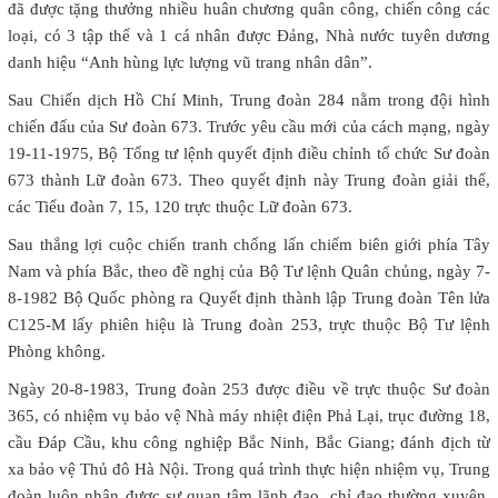
đã được tặng thưởng nhiều huân chương quân công, chiến công các
loại, có 3 tập thể và 1 cá nhân được Đảng, Nhà nước tuyên dương
danh hiệu “Anh hùng lực lượng vũ trang nhân dân”.
Sau Chiến dịch Hồ Chí Minh, Trung đoàn 284 nằm trong đội hình
chiến đấu của Sư đoàn 673. Trước yêu cầu mới của cách mạng, ngày
19-11-1975, Bộ Tổng tư lệnh quyết định điều chỉnh tổ chức Sư đoàn
673 thành Lữ đoàn 673. Theo quyết định này Trung đoàn giải thể,
các Tiểu đoàn 7, 15, 120 trực thuộc Lữ đoàn 673.
Sau thắng lợi cuộc chiến tranh chống lấn chiếm biên giới phía Tây
Nam và phía Bắc, theo đề nghị của Bộ Tư lệnh Quân chủng, ngày 7-
8-1982 Bộ Quốc phòng ra Quyết định thành lập Trung đoàn Tên lửa
C125-M lấy phiên hiệu là Trung đoàn 253, trực thuộc Bộ Tư lệnh
Phòng không.
Ngày 20-8-1983, Trung đoàn 253 được điều về trực thuộc Sư đoàn
365, có nhiệm vụ bảo vệ Nhà máy nhiệt điện Phả Lại, trục đường 18,
cầu Đáp Cầu, khu công nghiệp Bắc Ninh, Bắc Giang; đánh địch từ
xa bảo vệ Thủ đô Hà Nội. Trong quá trình thực hiện nhiệm vụ, Trung
đoàn luôn nhận được sự quan tâm lãnh đạo, chỉ đạo thường xuyên,