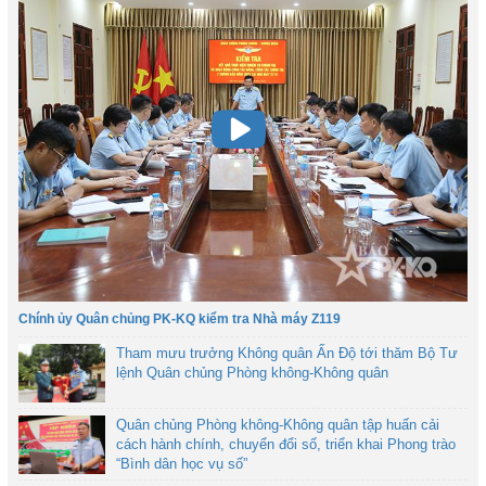
Chính ủy Quân chủng PK-KQ kiểm tra Nhà máy Z119
Tham mưu trưởng Không quân Ấn Độ tới thăm Bộ Tư
lệnh Quân chủng Phòng không-Không quân
Quân chủng Phòng không-Không quân tập huấn cải
cách hành chính, chuyển đổi số, triển khai Phong trào
“Bình dân học vụ số”