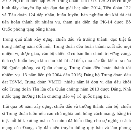
2013 Hội thao diễn tập SCH Trung đoàn Tên lửa C125-2TM có thực
binh dây chuyền lắp ráp đạn đạt giải ba; năm 2014, Tiểu đoàn 122
và Tiểu đoàn 124 tiếp nhận, huấn luyện, bắn nghiệm thu khí tài cải
tiến hoàn thành tốt nhiệm vụ, tham gia diễn tập PK-14 được Bộ
Quốc phòng tặng bằng khen.
Trong quá trình xây dựng, chiến đấu và trưởng thành, đặc biệt là
trong những năm đổi mới, Trung đoàn đều hoàn thành xuất sắc mọi
nhiệm vụ được giao, cán bộ chiến sĩ có bản lĩnh chính trị vững vàng,
tích cực huấn luyện làm chủ khí tài cải tiến, qua các lần kiểm tra của
Bộ Quốc phòng và Quân chủng, Trung đoàn đều hoàn thành tốt
nhiệm vụ. 13 năm liền (từ 2004 đến 2016) Đảng bộ Trung đoàn đều
đạt TSVM, Trung đoàn VMTD, nhiều năm là đơn vị dẫn đầu khối
các Trung đoàn Tên lửa của Quân chủng; năm 2013 được Đảng, Nhà
nước tặng thưởng Huân chương Bảo vệ Tổ quốc hạng Ba.
Trải qua 50 năm xây dựng, chiến đấu và trưởng thành, cán bộ, chiến
sĩ Trung đoàn luôn nêu cao chủ nghĩa anh hùng cách mạng, bằng trí
tuệ, mồ hôi, xương máu của mình đã hiến dâng cho sự nghiệp cách
mạng của Đảng, xây đắp nên truyền thống quý báu và làm phong