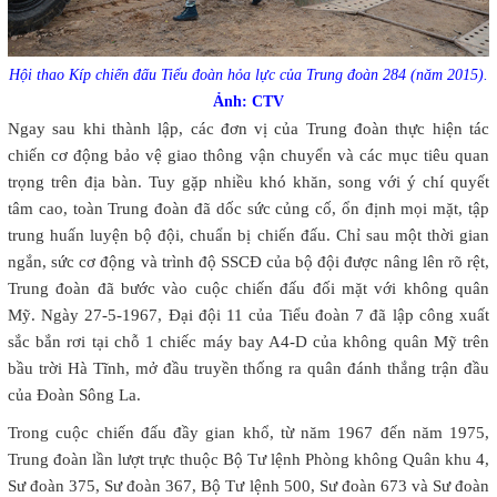
Hội thao Kíp chiến đấu Tiểu đoàn hỏa lực của Trung đoàn 284 (năm 2015).
Ảnh: CTV
Ngay sau khi thành lập, các đơn vị của Trung đoàn thực hiện tác
chiến cơ động bảo vệ giao thông vận chuyển và các mục tiêu quan
trọng trên địa bàn. Tuy gặp nhiều khó khăn, song với ý chí quyết
tâm cao, toàn Trung đoàn đã dốc sức củng cố, ổn định mọi mặt, tập
trung huấn luyện bộ đội, chuẩn bị chiến đấu. Chỉ sau một thời gian
ngắn, sức cơ động và trình độ SSCĐ của bộ đội được nâng lên rõ rệt,
Trung đoàn đã bước vào cuộc chiến đấu đối mặt với không quân
Mỹ. Ngày 27-5-1967, Đại đội 11 của Tiểu đoàn 7 đã lập công xuất
sắc bắn rơi tại chỗ 1 chiếc máy bay A4-D của không quân Mỹ trên
bầu trời Hà Tĩnh, mở đầu truyền thống ra quân đánh thắng trận đầu
của Đoàn Sông La.
Trong cuộc chiến đấu đầy gian khổ, từ năm 1967 đến năm 1975,
Trung đoàn lần lượt trực thuộc Bộ Tư lệnh Phòng không Quân khu 4,
Sư đoàn 375, Sư đoàn 367, Bộ Tư lệnh 500, Sư đoàn 673 và Sư đoàn