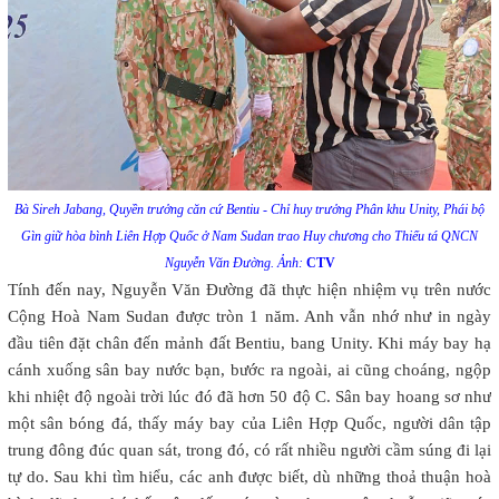
Bà Sireh Jabang, Quyền trưởng căn cứ Bentiu - Chỉ huy trưởng Phân khu Unity, Phái bộ
Gìn giữ hòa bình Liên Hợp Quốc ở Nam Sudan trao Huy chương cho Thiếu tá QNCN
Nguyễn Văn Đường. Ảnh:
CTV
Tính đến nay, Nguyễn Văn Đường đã thực hiện nhiệm vụ trên nước
Cộng Hoà Nam Sudan được tròn 1 năm. Anh vẫn nhớ như in ngày
đầu tiên đặt chân đến mảnh đất Bentiu, bang Unity. Khi máy bay hạ
cánh xuống sân bay nước bạn, bước ra ngoài, ai cũng choáng, ngộp
khi nhiệt độ ngoài trời lúc đó đã hơn 50 độ C. Sân bay hoang sơ như
một sân bóng đá, thấy máy bay của Liên Hợp Quốc, người dân tập
trung đông đúc quan sát, trong đó, có rất nhiều người cầm súng đi lại
tự do. Sau khi tìm hiểu, các anh được biết, dù những thoả thuận hoà