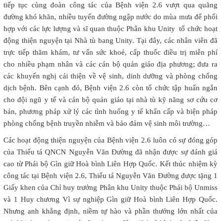
tiếp tục cùng đoàn công tác của Bệnh viện 2.6 vượt qua quãng
đường khó khăn, nhiều tuyến đường ngập nước do mùa mưa để phối
hợp với các lực lượng và sĩ quan thuộc Phân khu Unity tổ chức hoạt
động thiện nguyện tại Nhà tù bang Unity. Tại đây, các nhân viên đã
trực tiếp thăm khám, tư vấn sức khoẻ, cấp thuốc điều trị miễn phí
cho nhiều phạm nhân và các cán bộ quản giáo địa phương; đưa ra
các khuyến nghị cải thiện về vệ sinh, dinh dưỡng và phòng chống
dịch bệnh. Bên cạnh đó, Bệnh viện 2.6 còn tổ chức tập huấn ngắn
cho đội ngũ y tế và cán bộ quản giáo tại nhà tù kỹ năng sơ cứu cơ
bản, phương pháp xử lý các tình huống y tế khẩn cấp và biện pháp
phòng chống bệnh truyền nhiễm và bảo đảm vệ sinh môi trường…
Các hoạt động thiện nguyện của Bệnh viện 2.6 luôn có sự đóng góp
của Thiếu tá QNCN Nguyễn Văn Đường đã nhận được sự đánh giá
cao từ Phái bộ Gìn giữ Hoà bình Liên Hợp Quốc. Kết thúc nhiệm kỳ
công tác tại Bệnh viện 2.6, Thiếu tá Nguyễn Văn Đường được tặng 1
Giấy khen của Chỉ huy trưởng Phân khu Unity thuộc Phái bộ Unmiss
và 1 Huy chương Vì sự nghiệp Gìn giữ Hoà bình Liên Hợp Quốc.
Nhưng anh khẳng định, niềm tự hào và phần thưởng lớn nhất của