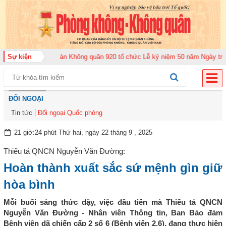
026
Sự kiện
Trung đoàn Không quân 920 tổ chức Lễ kỷ niệm 50 năm Ngày truyền th
ĐỐI NGOẠI
Tin tức
Đối ngoại Quốc phòng
21 giờ:24 phút Thứ hai, ngày 22 tháng 9 , 2025
Thiếu tá QNCN Nguyễn Văn Đường:
Hoàn thành xuất sắc sứ mệnh gìn giữ
hòa bình
Mỗi buổi sáng thức dậy, việc đầu tiên mà Thiếu tá QNCN
Nguyễn Văn Đường - Nhân viên Thông tin, Ban Bảo đảm
Bệnh viện dã chiến cấp 2 số 6 (Bệnh viện 2.6), đang thực hiện