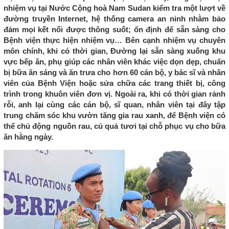
nhiệm vụ tại Nước Cộng hoà Nam Sudan kiểm tra một lượt về
đường truyền Internet, hệ thống camera an ninh nhằm bảo
đảm mọi kết nối được thông suốt; ổn định để sẵn sàng cho
Bệnh viện thực hiện nhiệm vụ… Bên cạnh nhiệm vụ chuyên
môn chính, khi có thời gian, Đường lại sẵn sàng xuống khu
vực bếp ăn, phụ giúp các nhân viên khác việc dọn dẹp, chuẩn
bị bữa ăn sáng và ăn trưa cho hơn 60 cán bộ, y bác sĩ và nhân
viên của Bệnh Viện hoặc sửa chữa các trang thiết bị, công
trình trong khuôn viên đơn vị. Ngoài ra, khi có thời gian rảnh
rỗi, anh lại cùng các cán bộ, sĩ quan, nhân viên tại đây tập
trung chăm sóc khu vườn tăng gia rau xanh, để Bệnh viện có
thể chủ động nguồn rau, củ quả tươi tại chỗ phục vụ cho bữa
ăn hằng ngày.