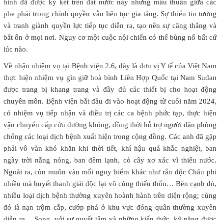
bình đã được ký kết trên đất nước này nhưng mâu thuẫn giữa các
phe phái trong chính quyền vẫn liên tục gia tăng. Sự thiếu tin tưởng
và tranh giành quyền lực tiếp tục diễn ra, tạo nên sự căng thẳng và
bất ổn ở mọi nơi. Nguy cơ một cuộc nội chiến có thể bùng nổ bất cứ
lúc nào.
Về nhận nhiệm vụ tại Bệnh viện 2.6, đây là đơn vị Y tế của Việt Nam
thực hiện nhiệm vụ gìn giữ hoà bình Liên Hợp Quốc tại Nam Sudan
được trang bị khang trang và đầy đủ các thiết bị cho hoạt động
chuyên môn. Bệnh viện bắt đầu đi vào hoạt động từ cuối năm 2024,
có nhiệm vụ tiếp nhận và điều trị các ca bệnh phức tạp, thực hiện
vận chuyển cấp cứu đường không, đồng thời hỗ trợ người dân phòng
chống các loại dịch bệnh xuất hiện trong cộng đồng. Các anh đã gặp
phải vô vàn khó khăn khi thời tiết, khí hậu quá khắc nghiệt, ban
ngày trời nắng nóng, ban đêm lạnh, cỏ cây xơ xác vì thiếu nước.
Ngoài ra, còn muôn vàn mối nguy hiểm khác như rắn độc Châu phi
nhiều mà huyết thanh giải độc lại vô cùng thiếu thốn… Bên cạnh đó,
nhiều loại dịch bệnh thường xuyên hoành hành trên diện rộng; cùng
đó là nạn trộm cắp, cướp phá ở khu vực đóng quân thường xuyên
diễn ra… Song, với sự quyết tâm và những kiến thức, kỹ năng được