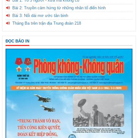
Bài 1: Tổ 3 người - xưa mà không cũ
Bài 2: Truyền cảm hứng từ những nhân tố điển hình
Bài 3: Nối dài mơ ước tân binh
Tháng Ba trên trận địa Trung đoàn 218
ĐỌC BÁO IN