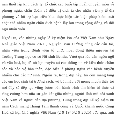
nạn thiết lập khu cách ly, tổ chức các buổi tập huấn chuyên môn về
phòng ngừa, chẩn đoán và điều trị dịch tả cho nhân viên y tế địa
phương và hỗ trợ bạn triển khai thực hiện các biện pháp kiểm soát
chặt chẽ nhằm ngăn chặn dịch bệnh lây lan trong cộng đồng và đội
ngũ nhân viên.
Ngoài ra, vào những ngày lễ kỷ niệm lớn của Việt Nam như Ngày
Nhà giáo Việt Nam 20-11, Nguyễn Văn Đường cùng các cán bộ,
nhân viên trong Bệnh viện tổ chức hoạt động thiện nguyện tại
Trường Trung học cơ sở Nữ sinh Bentiu. Vượt qua rào cản ngôn ngữ
và văn hoá, họ đã nỗ lực truyền tải các thông tin về kiến thức chăm
sóc và bảo vệ bản thân, đặc biệt là phòng ngừa các bệnh truyền
nhiễm cho các nữ sinh. Ngoài ra, trong dịp này, họ còn mang tặng
các em học sinh tại trường sách, vở bút màu với mong muốn thầy trò
nơi đây sẽ tiếp tục vững bước trên hành trình tìm kiếm tri thức và
tăng cường hơn nữa sự gắn kết giữa những người lính mũ nồi xanh
Việt Nam và người dân địa phương. Cũng trong dịp Lễ kỷ niệm 80
năm Cách mạng Tháng Tám thành công và Quốc khánh nước Cộng
Hoà xã hội Chủ nghĩa Việt Nam (2-9-1945/2-9-2025) vừa qua, anh