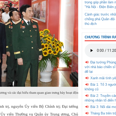
trọng góp phần làm 
"Hà Nội - Điện Biên 
Cảnh giác trước nhữ
chống phá Quân đội 
thù địch
CHƯƠNG TRÌNH R
Đại tướng Phùn
với nhà báo chiến sĩ
để lại
Xanh mãi tình yê
Bài 1: Tổ 3 ngườ
không cũ
ng và các đại biểu tham quan gian trưng bày hoạt động công tác Đảng, công tác chí
Bài 2: Truyền c
những nhân tố điển 
nh trị, nguyên Ủy viên Bộ Chính trị; Đại tướng
Bài 3: Nối dài m
Tháng Ba trên tr
, Ủy viên Thường vụ Quân ủy Trung ương, Chủ