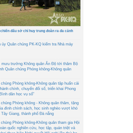
 chiến đấu sở chỉ huy trung đoàn ra đa cảnh
h ủy Quân chủng PK-KQ kiểm tra Nhà máy
 mưu trưởng Không quân Ấn Độ tới thăm Bộ
ệnh Quân chủng Phòng không-Không quân
 chủng Phòng không-Không quân tập huấn cải
hành chính, chuyển đổi số, triển khai Phong
“Bình dân học vụ số”
 chủng Phòng không - Không quân thăm, tặng
ia đình chính sách, học sinh nghèo vượt khó
ã Tây Giang, thành phố Đà nẵng
 chủng Phòng không-Không quân tham gia Hội
toàn quốc nghiên cứu, học tập, quán triệt và