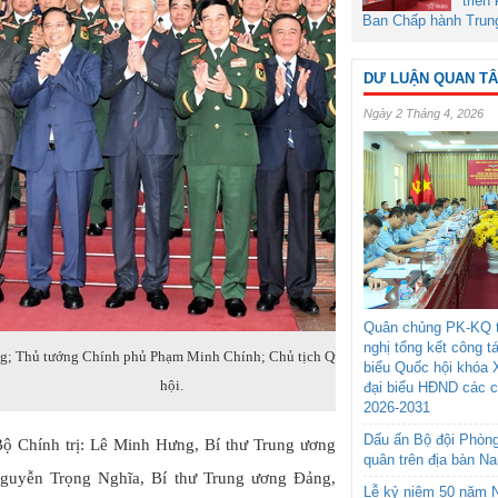
triển
Ban Chấp hành Trun
DƯ LUẬN QUAN T
Ngày 2 Tháng 4, 2026
Quân chủng PK-KQ t
nghị tổng kết công t
g; Thủ tướng Chính phủ Phạm Minh Chính; Chủ tịch Quốc hội Trần Thanh Mẫn cùn
biểu Quốc hội khóa 
hội.
đại biểu HĐND các 
2026-2031
Dấu ấn Bộ đội Phòn
Bộ Chính trị: Lê Minh Hưng, Bí thư Trung ương
quân trên địa bàn N
guyễn Trọng Nghĩa, Bí thư Trung ương Đảng,
Lễ kỷ niệm 50 năm N