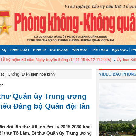
-KQ
PHÁP LUẬT
KINH TẾ
ĐỐI NGOẠI
VĂN HÓA
THỂ THAO
BẠN ĐỌC
PH
 50 năm Ngày truyền thống (12-11-1975/12-11-2025)
Ủy ban Kiểm tra Quân
Bác
Chống "Diễn biến hòa bình"
VIDEO BÁO PHÒNG
25
 thư Quân ủy Trung ương
 biểu Đảng bộ Quân đội lần
n đội lần thứ XII, nhiệm kỳ 2025-2030 khai
 Bí thư Tô Lâm, Bí thư Quân ủy Trung ương