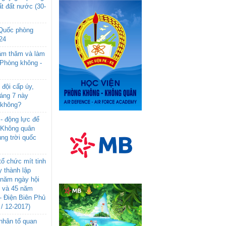
t đất nước (30-
 Quốc phòng
24
âm thăm và làm
 Phòng không -
đội cấp úy,
háng 7 này
 không?
- động lực để
-Không quân
ng trời quốc
ổ chức mít tinh
 thành lập
năm ngày hội
n và 45 năm
- Điện Biên Phủ
 / 12-2017)
- nhân tố quan