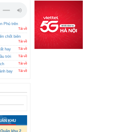
ên Phủ trên
Tải về
rên chốt biên
Tải về
rất hay
Tải về
ầu trời
Tải về
ích
Tải về
ánh bay
Tải về
UÂN KHU
Quân khu 2