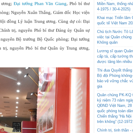
g ương;
Đại tướng Phan Văn Giang
, Phó bí thư
Miền Nam, thống nhấ
4-1975 / 30-4-2025)
hòng; Nguyễn Xuân Thắng, Giám đốc Học viện
Khai mạc Triển lãm
 Hội đồng Lý luận Trung ương. Cùng dự có: Đại
quốc tế Việt Nam 20
hính trị, nguyên Phó bí thư Đảng ủy Quân sự
Chủ tịch Nước Tô L
việc tại Quân chủng
 nguyên Bộ trưởng Bộ Quốc phòng; Đại tướng
Không quân
trị, nguyên Phó bí thư Quân ủy Trung ương,
Lương sĩ quan Quân 
cấp tá, cấp tướng t
được tăng lên nhiều
Thi đua Quyết thắng 
Bộ đội Phòng không
bảo vệ vững chắc vù
gia
Quân chủng PK-KQ t
kỷ niệm 73 năm ngày
QĐND Việt Nam, 28 
quốc phòng toàn dâ
Chiến thắng “Hà Nội 
trên không” (12-1972
Chính trị, tinh thần 