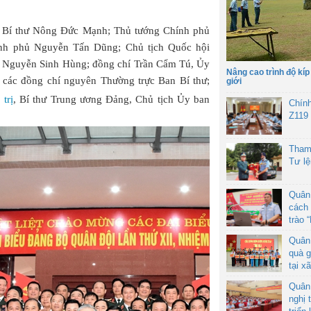
g Bí thư Nông Đức Mạnh; Thủ tướng Chính phủ
nh phủ Nguyễn Tấn Dũng; Chủ tịch Quốc hội
i Nguyễn Sinh Hùng; đồng chí Trần Cẩm Tú, Ủy
Nâng cao trình độ kíp
; các đồng chí nguyên Thường trực Ban Bí thư;
giới
trị
, Bí thư Trung ương Đảng, Chủ tịch Ủy ban
Chín
Z119
Tham
Tư l
Quân
cách 
trào 
Quân
quà g
tại x
Quân
nghị 