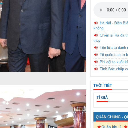
Hà Nội - Điện Bi
không
Chiến sĩ Ra đa t
thùy
Tên lửa ta đánh 
Tổ quốc trao ta b
Phi đội ta xuất k
Tình Bác chắp c
THỜI TIẾT
TỈ GIÁ
QUÂN CHỦNG - Q
Quân khu 1