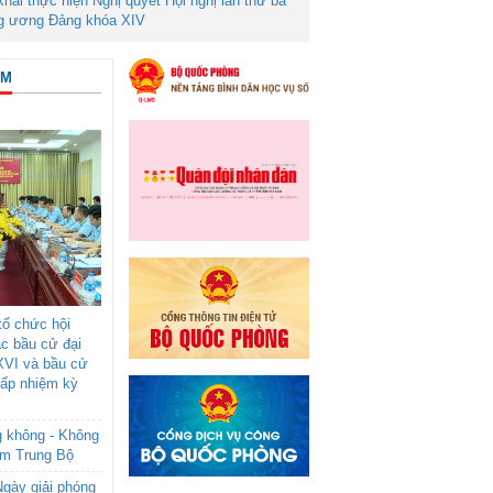
 khai thực hiện Nghị quyết Hội nghị lần thứ ba
g ương Đảng khóa XIV
ÂM
ổ chức hội
ác bầu cử đại
g các đại biểu dự đại
XVI và bầu cử
cấp nhiệm kỳ
g không - Không
am Trung Bộ
gày giải phóng