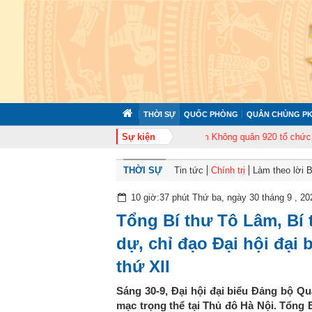
THỜI SỰ
QUỐC PHÒNG
QUÂN CHỦNG PK
tập huấn cán bộ năm 2026
Sự kiện
Trung đoàn Không quân 920 tổ chức Lễ kỷ niệm
THỜI SỰ
Tin tức
Chính trị
Làm theo lời 
10 giờ:37 phút Thứ ba, ngày 30 tháng 9 , 20
Tổng Bí thư Tô Lâm, Bí
dự, chỉ đạo Đại hội đại
thứ XII
Sáng 30-9, Đại hội đại biểu Đảng bộ Quâ
mạc trọng thể tại Thủ đô Hà Nội. Tổng