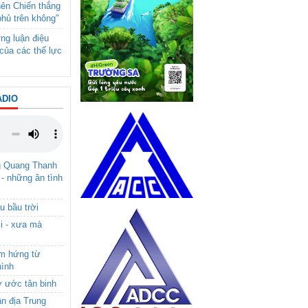
nên Chiến thắng
phủ trên không"
ng luận điệu
của các thế lực
ADIO
g Quang Thanh
 - những ân tình
u bầu trời
i - xưa mà
nh trị tại đại hội.
ảm hứng từ
hình
ơ ước tân binh
ận địa Trung