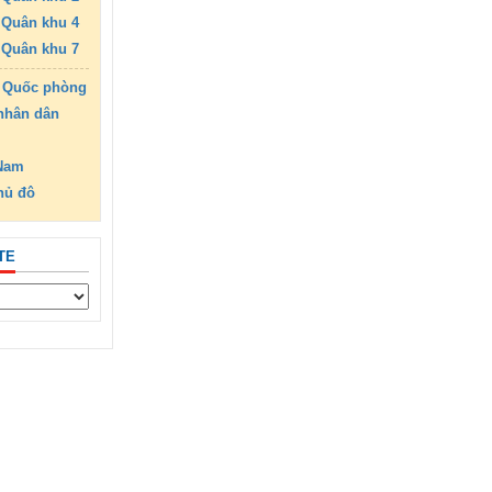
Quân khu 4
Quân khu 7
 Quốc phòng
nhân dân
 Nam
hủ đô
TE
hiệm kỳ 2025-2030.