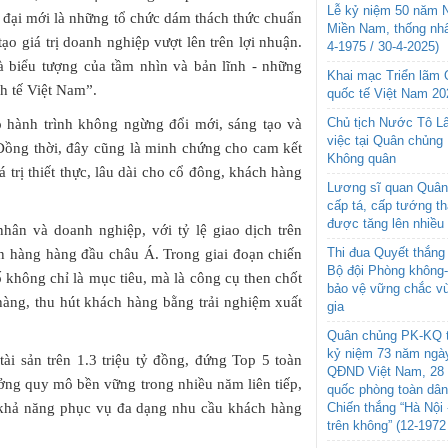
Lễ kỷ niệm 50 năm N
 đại mới là những tổ chức dám thách thức chuẩn
Miền Nam, thống nhấ
ạo giá trị doanh nghiệp vượt lên trên lợi nhuận.
4-1975 / 30-4-2025)
à biểu tượng của tầm nhìn và bản lĩnh - những
Khai mạc Triển lãm
nh tế Việt Nam”.
quốc tế Việt Nam 20
Chủ tịch Nước Tô L
o hành trình không ngừng đổi mới, sáng tạo và
việc tại Quân chủng
Đồng thời, đây cũng là minh chứng cho cam kết
Không quân
 trị thiết thực, lâu dài cho cổ đông, khách hàng
Lương sĩ quan Quân 
cấp tá, cấp tướng t
được tăng lên nhiều
hân và doanh nghiệp, với tỷ lệ giao dịch trên
Thi đua Quyết thắng 
n hàng hàng đầu châu Á. Trong giai đoạn chiến
Bộ đội Phòng không
không chỉ là mục tiêu, mà là công cụ then chốt
bảo vệ vững chắc vù
 hàng, thu hút khách hàng bằng trải nghiệm xuất
gia
Quân chủng PK-KQ t
kỷ niệm 73 năm ngày
i sản trên 1.3 triệu tỷ đồng, đứng Top 5 toàn
QĐND Việt Nam, 28 
ưởng quy mô bền vững trong nhiều năm liên tiếp,
quốc phòng toàn dâ
 khả năng phục vụ đa dạng nhu cầu khách hàng
Chiến thắng “Hà Nội 
trên không” (12-1972