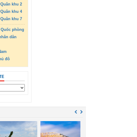
Quân khu 2
Quân khu 4
Quân khu 7
 Quốc phòng
nhân dân
 Nam
hủ đô
TE