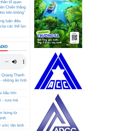
- nhân tố quan
nên Chiến thắng
phủ trên không"
ng luận điệu
của các thế lực
ADIO
g Quang Thanh
 - những ân tình
u bầu trời
i - xưa mà
ảm hứng từ
hình
ơ ước tân binh