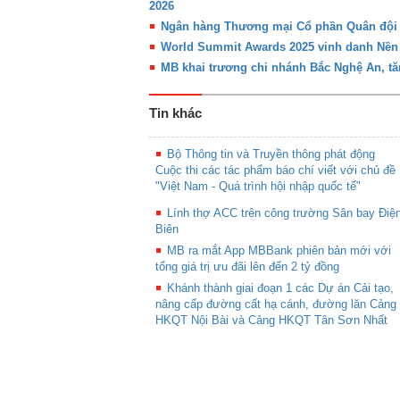
2026
Ngân hàng Thương mại Cổ phần Quân đội (
World Summit Awards 2025 vinh danh Nền 
MB khai trương chi nhánh Bắc Nghệ An, tăn
Tin khác
Bộ Thông tin và Truyền thông phát động
Cuộc thi các tác phẩm báo chí viết với chủ đề
"Việt Nam - Quá trình hội nhập quốc tế"
Lính thợ ACC trên công trường Sân bay Điệ
Biên
MB ra mắt App MBBank phiên bản mới với
tổng giá trị ưu đãi lên đến 2 tỷ đồng
Khánh thành giai đoạn 1 các Dự án Cải tạo,
nâng cấp đường cất hạ cánh, đường lăn Cảng
HKQT Nội Bài và Cảng HKQT Tân Sơn Nhất