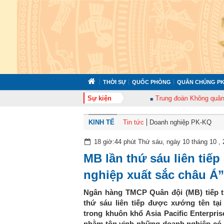
THỜI SỰ
QUỐC PHÒNG
QUÂN CHỦNG PK
oàn 372 tổ chức tập huấn cán bộ năm 2026
Sự kiện
Trung đoàn Không quân 920 tổ
KINH TẾ
Tin tức
Doanh nghiệp PK-KQ
18 giờ:44 phút Thứ sáu, ngày 10 tháng 10 ,
MB lần thứ sáu liên tiế
nghiệp xuất sắc châu Á
Ngân hàng TMCP Quân đội (MB) tiếp tụ
thứ sáu liên tiếp được xướng tên tạ
trong khuôn khổ Asia Pacific Enterpri
nhằm tôn vinh những doanh nghiệp có 