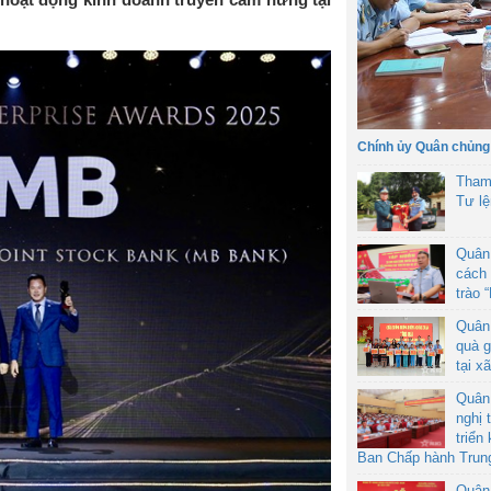
Chính ủy Quân chủng
Tham
Tư l
Quân
cách 
trào 
Quân
quà g
tại x
Quân
nghị 
triển
Ban Chấp hành Trun
Quân