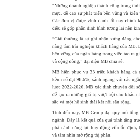
“Những doanh nghiệp thành công trong thời
mực, đề cao sự phát triển bền vững và kiến t
Các đơn vị được vinh danh tối nay chính l
điều sẽ góp phần định hình tương lai nền ki
“Giải thưởng là sự ghi nhận xứng đáng ch
nâng tầm trải nghiệm khách hàng của MB. 
bền vững của ngân hàng trong việc tạo ra giá
và cộng đồng,” đại diện MB chia sẻ.
MB hiện phục vụ 33 triệu khách hàng cá n
kênh số đạt 98.6%, sánh ngang với các ngâ
lược 2022-2026, MB xác định chuyển đổi số 
để tạo ra những giá trị vượt trội cho khách
sắc và một hệ sinh thái kết nối sâu rộng.
Tính đến nay, MB Group đạt quy mô tổng tà
ngành. Đây là kết quả của quá trình tăng tr
phản ánh năng lực huy động vốn ổn định,
và tầm nhìn mở rộng thị phần.