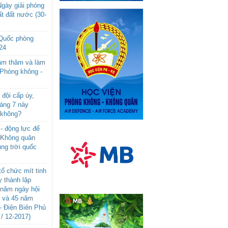
gày giải phóng
t đất nước (30-
 Quốc phòng
24
âm thăm và làm
 Phòng không -
đội cấp úy,
háng 7 này
 không?
- động lực để
-Không quân
ng trời quốc
ổ chức mít tinh
 thành lập
năm ngày hội
n và 45 năm
- Điện Biên Phủ
 / 12-2017)