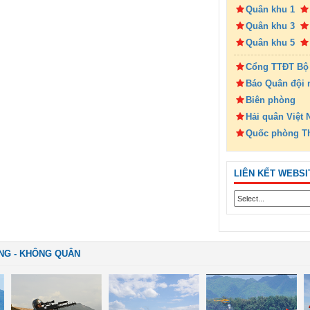
Quân khu 1
Quân khu 3
Quân khu 5
Cổng TTĐT Bộ
Báo Quân đội 
Biên phòng
Hải quân Việt
Quốc phòng T
LIÊN KẾT WEBSI
NG - KHÔNG QUÂN