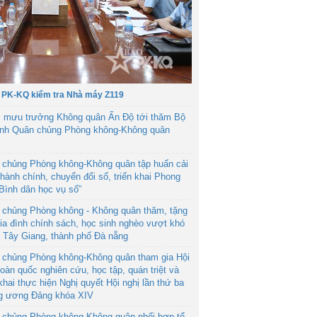
 PK-KQ kiểm tra Nhà máy Z119
 mưu trưởng Không quân Ấn Độ tới thăm Bộ
ệnh Quân chủng Phòng không-Không quân
 chủng Phòng không-Không quân tập huấn cải
hành chính, chuyển đổi số, triển khai Phong
“Bình dân học vụ số”
 chủng Phòng không - Không quân thăm, tặng
ia đình chính sách, học sinh nghèo vượt khó
ã Tây Giang, thành phố Đà nẵng
 chủng Phòng không-Không quân tham gia Hội
toàn quốc nghiên cứu, học tập, quán triệt và
 khai thực hiện Nghị quyết Hội nghị lần thứ ba
g ương Đảng khóa XIV
 chủng Phòng không-Không quân phối hợp tổ