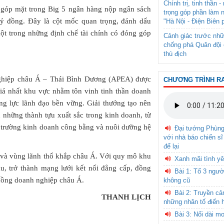
Chính trị, tinh thần 
 góp mặt trong Big 5 ngân hàng nộp ngân sách
trọng góp phần làm 
 tỷ đồng. Đây là cột mốc quan trọng, đánh dấu
"Hà Nội - Điện Biên 
ột trong những định chế tài chính có đóng góp
Cảnh giác trước nhữ
chống phá Quân đội 
thù địch
ghiệp châu Á – Thái Bình Dương (APEA) được
CHƯƠNG TRÌNH R
iá nhất khu vực nhằm tôn vinh tinh thần doanh
ng lực lãnh đạo bền vững. Giải thưởng tạo nên
 những thành tựu xuất sắc trong kinh doanh, từ
i trường kinh doanh công bằng và nuôi dưỡng hệ
Đại tướng Phùn
với nhà báo chiến sĩ
để lại
a và vùng lãnh thổ khắp châu Á. Với quy mô khu
Xanh mãi tình yê
, trở thành mạng lưới kết nối đẳng cấp, đồng
Bài 1: Tổ 3 ngườ
 đồng doanh nghiệp châu Á.
không cũ
Bài 2: Truyền c
THANH LỊCH
những nhân tố điển 
Bài 3: Nối dài m