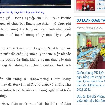
chức 
gia đ
iám đốc đại diện MB nhận giải thưởng.
rao giải Doanh nghiệp châu Á – Asia Pacific
DƯ LUẬN QUAN T
ược tổ chức bởi Enterprise Asia – tổ chức phi
Ngày 2 Tháng 4, 2026
 danh những doanh nghiệp và doanh nhân xuất
 doanh nổi bật và những nỗ lực thúc đẩy chuyển
năm 2025, MB một lần nữa góp mặt tại hạng mục
 xuất sắc châu Á) nhờ duy trì thực hiện tốt các
tăng trưởng ổn định, không ngừng thúc đẩy tinh
ó mang đến những trải nghiệm xuất sắc cho khách
Quân chủng PK-KQ t
nghị tổng kết công t
n đầu tương lai (Showcasing Future-Ready
biểu Quốc hội khóa 
ăm nay đã tôn vinh những tổ chức và những nhà
đại biểu HĐND các 
2026-2031
i tương lai giữa bối cảnh công nghệ phát triển
động.
Dấu ấn Bộ đội Phòn
quân trên địa bàn N
e Asia, nhấn mạnh trong bài phát biểu mở đầu: