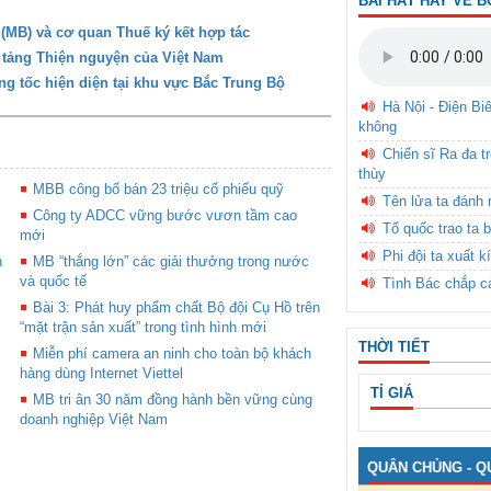
BÀI HÁT HAY VỀ B
MB) và cơ quan Thuế ký kết hợp tác
tảng Thiện nguyện của Việt Nam
g tốc hiện diện tại khu vực Bắc Trung Bộ
Hà Nội - Điện Bi
không
Chiến sĩ Ra đa t
thùy
MBB công bố bán 23 triệu cổ phiếu quỹ
Tên lửa ta đánh 
Công ty ADCC vững bước vươn tầm cao
Tổ quốc trao ta b
mới
Phi đội ta xuất k
n
MB “thắng lớn” các giải thưởng trong nước
và quốc tế
Tình Bác chắp c
Bài 3: Phát huy phẩm chất Bộ đội Cụ Hồ trên
“mặt trận sản xuất” trong tình hình mới
THỜI TIẾT
Miễn phí camera an ninh cho toàn bộ khách
hàng dùng Internet Viettel
TỈ GIÁ
MB tri ân 30 năm đồng hành bền vững cùng
doanh nghiệp Việt Nam
QUÂN CHỦNG - Q