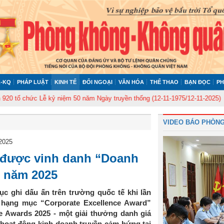
-KQ
PHÁP LUẬT
KINH TẾ
ĐỐI NGOẠI
VĂN HÓA
THỂ THAO
BẠN ĐỌC
PH
 chức Lễ kỷ niệm 50 năm Ngày truyền thống (12-11-1975/12-11-2025)
Ủy b
VIDEO BÁO PHÒNG
 2025
p được vinh danh “Doanh
” năm 2025
c ghi dấu ấn trên trường quốc tế khi lần
i hạng mục “Corporate Excellence Award”
se Awards 2025 - một giải thưởng danh giá
hoạt động kinh doanh truyền cảm hứng tại