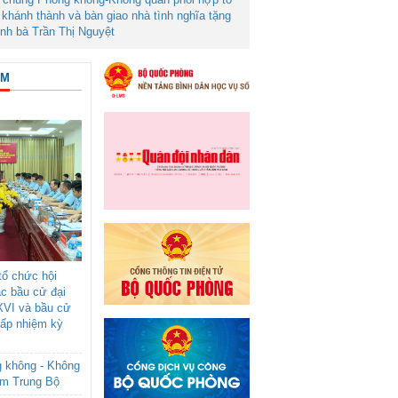
khánh thành và bàn giao nhà tình nghĩa tặng
ình bà Trần Thị Nguyệt
ÂM
ổ chức hội
ác bầu cử đại
XVI và bầu cử
cấp nhiệm kỳ
g không - Không
am Trung Bộ