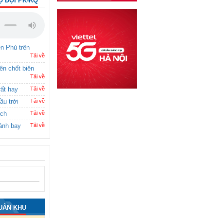
Ộ ĐỘI PK-KQ
ên Phủ trên
Tải về
rên chốt biên
Tải về
rất hay
Tải về
ầu trời
Tải về
ích
Tải về
ánh bay
Tải về
UÂN KHU