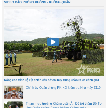
VIDEO BÁO PHÒNG KHÔNG - KHÔNG QUÂN
Nâng cao trình độ kíp chiến đấu sở chỉ huy trung đoàn ra đa cảnh giới
Chính ủy Quân chủng PK-KQ kiểm tra Nhà máy Z119
Tham mưu trưởng Không quân Ấn Độ tới thăm Bộ Tư
lệnh Quân chủng Phòng không-Không quân