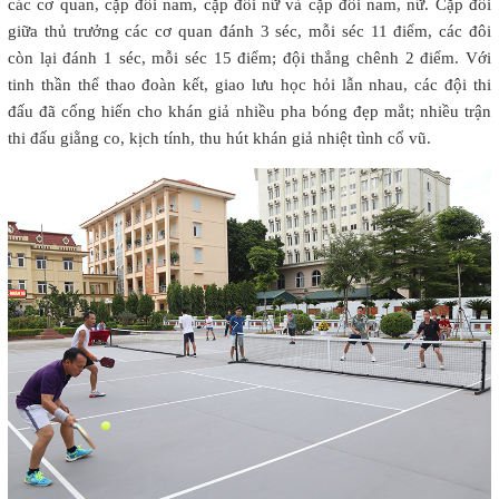
các cơ quan, cặp đôi nam, cặp đôi nữ và cặp đôi nam, nữ. Cặp đôi
giữa thủ trưởng các cơ quan đánh 3 séc, mỗi séc 11 điểm, các đôi
còn lại đánh 1 séc, mỗi séc 15 điểm; đội thắng chênh 2 điểm. Với
tinh thần thể thao đoàn kết, giao lưu học hỏi lẫn nhau, các đội thi
đấu đã cống hiến cho khán giả nhiều pha bóng đẹp mắt; nhiều trận
thi đấu giằng co, kịch tính, thu hút khán giả nhiệt tình cổ vũ.