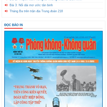
Bài 3: Nối dài mơ ước tân binh
Tháng Ba trên trận địa Trung đoàn 218
ĐỌC BÁO IN