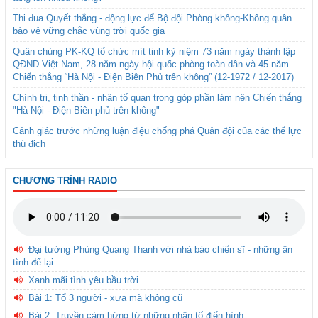
Thi đua Quyết thắng - động lực để Bộ đội Phòng không-Không quân
bảo vệ vững chắc vùng trời quốc gia
Quân chủng PK-KQ tổ chức mít tinh kỷ niệm 73 năm ngày thành lập
QĐND Việt Nam, 28 năm ngày hội quốc phòng toàn dân và 45 năm
Chiến thắng “Hà Nội - Điện Biên Phủ trên không” (12-1972 / 12-2017)
Chính trị, tinh thần - nhân tố quan trọng góp phần làm nên Chiến thắng
"Hà Nội - Điện Biên phủ trên không"
Cảnh giác trước những luận điệu chống phá Quân đội của các thế lực
thù địch
CHƯƠNG TRÌNH RADIO
Đại tướng Phùng Quang Thanh với nhà báo chiến sĩ - những ân
tình để lại
Xanh mãi tình yêu bầu trời
Bài 1: Tổ 3 người - xưa mà không cũ
Bài 2: Truyền cảm hứng từ những nhân tố điển hình