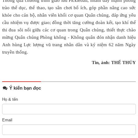
Thông qua chương trình giao lưu Pickleball, nhằm đẩy mạnh phong
trào thể dục, thể thao, tạo sân chơi bổ ích, góp phần nâng cao sức
khỏe cho cán bộ, nhân viên khối cơ quan Quân chủng, đáp ứng yêu
cầu nhiệm vụ được giao; đồng thời tăng cường đoàn kết, tạo khí thế
thi đua sôi nổi giữa các cơ quan trong Quân chủng, thiết thực chào
mừng Quân chủng Phòng không - Không quân đón nhận danh hiệu
Anh hùng Lực lượng vũ trang nhân dân và kỷ niệm 62 năm Ngày
truyền thống.
Tin, ảnh: THẾ THỦY
Ý kiến bạn đọc
Họ & tên
Email