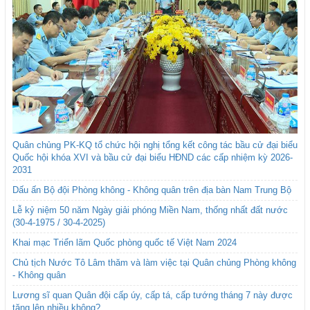
Quân chủng PK-KQ tổ chức hội nghị tổng kết công tác bầu cử đại biểu
Quốc hội khóa XVI và bầu cử đại biểu HĐND các cấp nhiệm kỳ 2026-
2031
Dấu ấn Bộ đội Phòng không - Không quân trên địa bàn Nam Trung Bộ
Lễ kỷ niệm 50 năm Ngày giải phóng Miền Nam, thống nhất đất nước
(30-4-1975 / 30-4-2025)
Khai mạc Triển lãm Quốc phòng quốc tế Việt Nam 2024
Chủ tịch Nước Tô Lâm thăm và làm việc tại Quân chủng Phòng không
- Không quân
Lương sĩ quan Quân đội cấp úy, cấp tá, cấp tướng tháng 7 này được
tăng lên nhiều không?