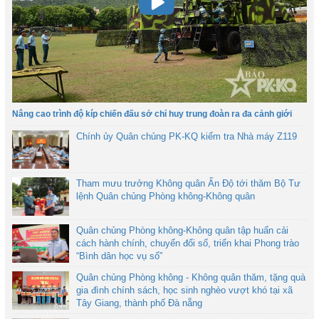
Nâng cao trình độ kíp chiến đấu sở chỉ huy trung đoàn ra đa cảnh giới
Chính ủy Quân chủng PK-KQ kiểm tra Nhà máy Z119
Tham mưu trưởng Không quân Ấn Độ tới thăm Bộ Tư
lệnh Quân chủng Phòng không-Không quân
Quân chủng Phòng không-Không quân tập huấn cải
cách hành chính, chuyển đổi số, triển khai Phong trào
“Bình dân học vụ số”
Quân chủng Phòng không - Không quân thăm, tặng quà
gia đình chính sách, học sinh nghèo vượt khó tại xã
Tây Giang, thành phố Đà nẵng