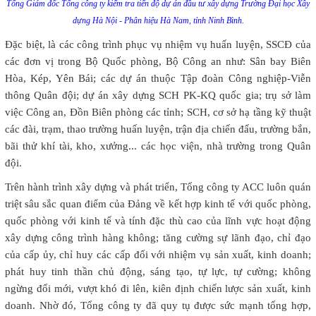
Tổng Giám đốc Tổng công ty kiểm tra tiến độ dự án đầu tư xây dựng Trường Đại học Xây
dựng Hà Nội - Phân hiệu Hà Nam, tỉnh Ninh Bình.
Đặc biệt, là các công trình phục vụ nhiệm vụ huấn luyện, SSCĐ của
các đơn vị trong Bộ Quốc phòng, Bộ Công an như: Sân bay Biên
Hòa, Kép, Yên Bái; các dự án thuộc Tập đoàn Công nghiệp-Viễn
thông Quân đội; dự án xây dựng SCH PK-KQ quốc gia; trụ sở làm
việc Công an, Đồn Biên phòng các tỉnh; SCH, cơ sở hạ tầng kỹ thuật
các đài, trạm, thao trường huấn luyện, trận địa chiến đấu, trường bắn,
bãi thử khí tài, kho, xưởng... các học viện, nhà trường trong Quân
đội.
Trên hành trình xây dựng và phát triển, Tổng công ty ACC luôn quán
triệt sâu sắc quan điểm của Đảng về kết hợp kinh tế với quốc phòng,
quốc phòng với kinh tế và tính đặc thù cao của lĩnh vực hoạt động
xây dựng công trình hàng không; tăng cường sự lãnh đạo, chỉ đạo
của cấp ủy, chỉ huy các cấp đối với nhiệm vụ sản xuất, kinh doanh;
phát huy tinh thần chủ động, sáng tạo, tự lực, tự cường; không
ngừng đổi mới, vượt khó đi lên, kiên định chiến lược sản xuất, kinh
doanh. Nhờ đó, Tổng công ty đã quy tụ được sức mạnh tổng hợp,