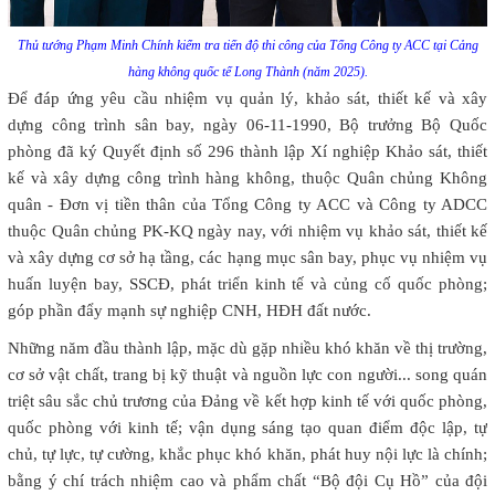
Thủ tướng Phạm Minh Chính kiểm tra tiến độ thi công của Tổng Công ty ACC tại Cảng
hàng không quốc tế Long Thành (năm 2025).
Để đáp ứng yêu cầu nhiệm vụ quản lý, khảo sát, thiết kế và xây
dựng công trình sân bay, ngày 06-11-1990, Bộ trưởng Bộ Quốc
phòng đã ký Quyết định số 296 thành lập Xí nghiệp Khảo sát, thiết
kế và xây dựng công trình hàng không, thuộc Quân chủng Không
quân - Đơn vị tiền thân của Tổng Công ty ACC và Công ty ADCC
thuộc Quân chủng PK-KQ ngày nay, với nhiệm vụ khảo sát, thiết kế
và xây dựng cơ sở hạ tầng, các hạng mục sân bay, phục vụ nhiệm vụ
huấn luyện bay, SSCĐ, phát triển kinh tế và củng cố quốc phòng;
góp phần đẩy mạnh sự nghiệp CNH, HĐH đất nước.
Những năm đầu thành lập, mặc dù gặp nhiều khó khăn về thị trường,
cơ sở vật chất, trang bị kỹ thuật và nguồn lực con người... song quán
triệt sâu sắc chủ trương của Đảng về kết hợp kinh tế với quốc phòng,
quốc phòng với kinh tế; vận dụng sáng tạo quan điểm độc lập, tự
chủ, tự lực, tự cường, khắc phục khó khăn, phát huy nội lực là chính;
bằng ý chí trách nhiệm cao và phẩm chất “Bộ đội Cụ Hồ” của đội