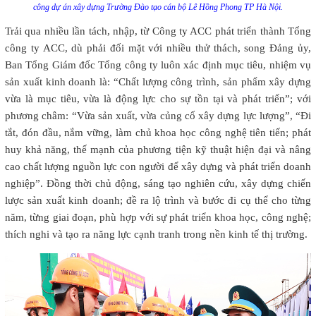
công dự án xây dựng Trường Đào tạo cán bộ Lê Hồng Phong TP Hà Nội.
Trải qua nhiều lần tách, nhập, từ Công ty ACC phát triển thành Tổng
công ty ACC, dù phải đối mặt với nhiều thử thách, song Đảng ủy,
Ban Tổng Giám đốc Tổng công ty luôn xác định mục tiêu, nhiệm vụ
sản xuất kinh doanh là: “Chất lượng công trình, sản phẩm xây dựng
vừa là mục tiêu, vừa là động lực cho sự tồn tại và phát triển”; với
phương châm: “Vừa sản xuất, vừa củng cố xây dựng lực lượng”, “Đi
tắt, đón đầu, nắm vững, làm chủ khoa học công nghệ tiên tiến; phát
huy khả năng, thế mạnh của phương tiện kỹ thuật hiện đại và nâng
cao chất lượng nguồn lực con người để xây dựng và phát triển doanh
nghiệp”. Đồng thời chủ động, sáng tạo nghiên cứu, xây dựng chiến
lược sản xuất kinh doanh; đề ra lộ trình và bước đi cụ thể cho từng
năm, từng giai đoạn, phù hợp với sự phát triển khoa học, công nghệ;
thích nghi và tạo ra năng lực cạnh tranh trong nền kinh tế thị trường.