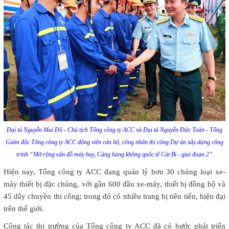
Đại tá Nguyễn Mai Đô - Chủ tịch Tổng công ty ACC và Đại tá Nguyễn Đức Toàn - Tổng
Giám đốc Tổng công ty ACC động viên cán bộ, công nhân thi công Dự án xây dựng công
trình “Mở rộng sân đỗ máy bay, Cảng hàng không quốc tế Cát Bi - giai đoạn 2”
Hiện nay, Tổng công ty ACC đang quản lý hơn 30 chủng loại xe-
máy thiết bị đặc chủng, với gần 600 đầu xe-máy, thiết bị đồng bộ và
45 dây chuyền thi công; trong đó có nhiều trang bị tiên tiến, hiện đại
trên thế giới.
Công tác thị trường của Tổng công ty ACC đã có bước phát triển