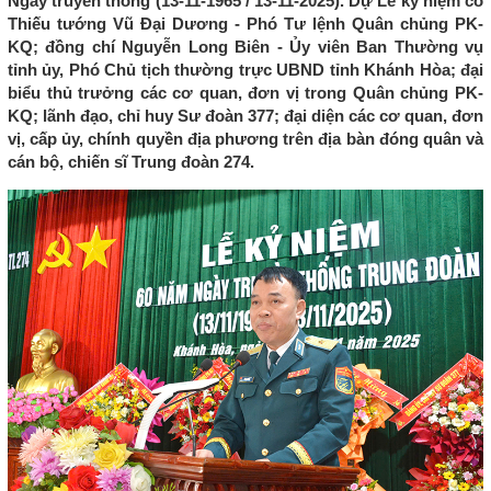
Ngày truyền thống (13-11-1965 / 13-11-2025). Dự Lễ kỷ niệm có
Thiếu tướng Vũ Đại Dương - Phó Tư lệnh Quân chủng PK-
KQ; đồng chí Nguyễn Long Biên - Ủy viên Ban Thường vụ
tỉnh ủy, Phó Chủ tịch thường trực UBND tỉnh Khánh Hòa; đại
biểu thủ trưởng các cơ quan, đơn vị trong Quân chủng PK-
KQ; lãnh đạo, chỉ huy Sư đoàn 377; đại diện các cơ quan, đơn
vị, cấp ủy, chính quyền địa phương trên địa bàn đóng quân và
cán bộ, chiến sĩ Trung đoàn 274.