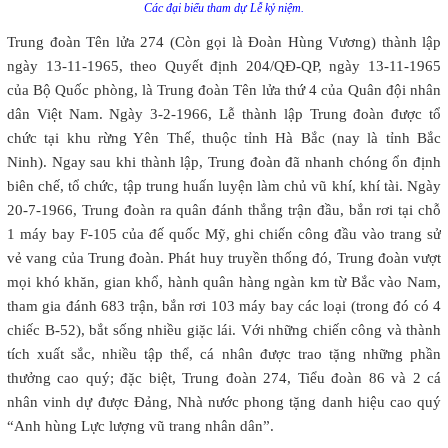
Các đại biểu tham dự Lễ kỷ niệm.
Trung đoàn Tên lửa 274 (Còn gọi là Đoàn Hùng Vương) thành lập
ngày 13-11-1965, theo Quyết định 204/QĐ-QP, ngày 13-11-1965
của Bộ Quốc phòng, là Trung đoàn Tên lửa thứ 4 của Quân đội nhân
dân Việt Nam. Ngày 3-2-1966, Lễ thành lập Trung đoàn được tổ
chức tại khu rừng Yên Thế, thuộc tỉnh Hà Bắc (nay là tỉnh Bắc
Ninh). Ngay sau khi thành lập, Trung đoàn đã nhanh chóng ổn định
biên chế, tổ chức, tập trung huấn luyện làm chủ vũ khí, khí tài. Ngày
20-7-1966, Trung đoàn ra quân đánh thắng trận đầu, bắn rơi tại chỗ
1 máy bay F-105 của đế quốc Mỹ, ghi chiến công đầu vào trang sử
vẻ vang của Trung đoàn. Phát huy truyền thống đó, Trung đoàn vượt
mọi khó khăn, gian khổ, hành quân hàng ngàn km từ Bắc vào Nam,
tham gia đánh 683 trận, bắn rơi 103 máy bay các loại (trong đó có 4
chiếc B-52), bắt sống nhiều giặc lái. Với những chiến công và thành
tích xuất sắc, nhiều tập thể, cá nhân được trao tặng những phần
thưởng cao quý; đặc biệt, Trung đoàn 274, Tiểu đoàn 86 và 2 cá
nhân vinh dự được Đảng, Nhà nước phong tặng danh hiệu cao quý
“Anh hùng Lực lượng vũ trang nhân dân”.