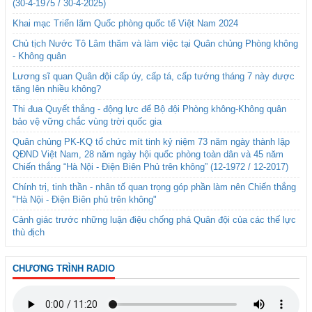
(30-4-1975 / 30-4-2025)
Khai mạc Triển lãm Quốc phòng quốc tế Việt Nam 2024
Chủ tịch Nước Tô Lâm thăm và làm việc tại Quân chủng Phòng không
- Không quân
Lương sĩ quan Quân đội cấp úy, cấp tá, cấp tướng tháng 7 này được
tăng lên nhiều không?
Thi đua Quyết thắng - động lực để Bộ đội Phòng không-Không quân
bảo vệ vững chắc vùng trời quốc gia
Quân chủng PK-KQ tổ chức mít tinh kỷ niệm 73 năm ngày thành lập
QĐND Việt Nam, 28 năm ngày hội quốc phòng toàn dân và 45 năm
Chiến thắng “Hà Nội - Điện Biên Phủ trên không” (12-1972 / 12-2017)
Chính trị, tinh thần - nhân tố quan trọng góp phần làm nên Chiến thắng
"Hà Nội - Điện Biên phủ trên không"
Cảnh giác trước những luận điệu chống phá Quân đội của các thế lực
thù địch
CHƯƠNG TRÌNH RADIO