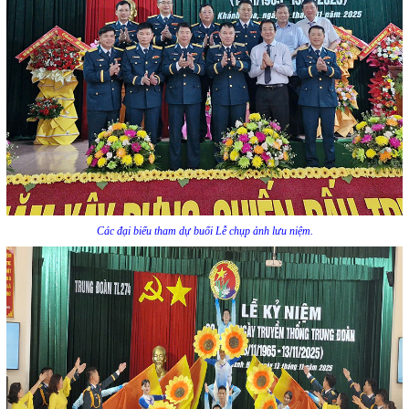
Các đại biểu tham dự buổi Lễ chụp ảnh lưu niệm.