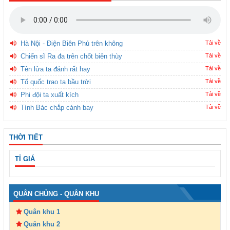
Hà Nội - Điện Biên Phủ trên không
Tải về
Chiến sĩ Ra đa trên chốt biên thùy
Tải về
Tên lửa ta đánh rất hay
Tải về
Tổ quốc trao ta bầu trời
Tải về
Phi đội ta xuất kích
Tải về
Tình Bác chắp cánh bay
Tải về
THỜI TIẾT
TỈ GIÁ
QUÂN CHỦNG - QUÂN KHU
Quân khu 1
Quân khu 2