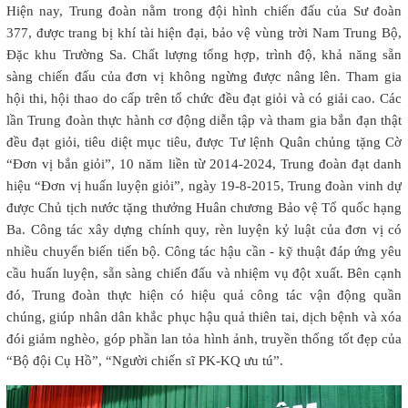
Hiện nay, Trung đoàn nằm trong đội hình chiến đấu của Sư đoàn
377, được trang bị khí tài hiện đại, bảo vệ vùng trời Nam Trung Bộ,
Đặc khu Trường Sa. Chất lượng tổng hợp, trình độ, khả năng sẵn
sàng chiến đấu của đơn vị không ngừng được nâng lên. Tham gia
hội thi, hội thao do cấp trên tổ chức đều đạt giỏi và có giải cao. Các
lần Trung đoàn thực hành cơ động diễn tập và tham gia bắn đạn thật
đều đạt giỏi, tiêu diệt mục tiêu, được Tư lệnh Quân chủng tặng Cờ
“Đơn vị bắn giỏi”, 10 năm liền từ 2014-2024, Trung đoàn đạt danh
hiệu “Đơn vị huấn luyện giỏi”, ngày 19-8-2015, Trung đoàn vinh dự
được Chủ tịch nước tặng thưởng Huân chương Bảo vệ Tổ quốc hạng
Ba. Công tác xây dựng chính quy, rèn luyện kỷ luật của đơn vị có
nhiều chuyển biến tiến bộ. Công tác hậu cần - kỹ thuật đáp ứng yêu
cầu huấn luyện, sẵn sàng chiến đấu và nhiệm vụ đột xuất. Bên cạnh
đó, Trung đoàn thực hiện có hiệu quả công tác vận động quần
chúng, giúp nhân dân khắc phục hậu quả thiên tai, dịch bệnh và xóa
đói giảm nghèo, góp phần lan tỏa hình ảnh, truyền thống tốt đẹp của
“Bộ đội Cụ Hồ”, “Người chiến sĩ PK-KQ ưu tú”.