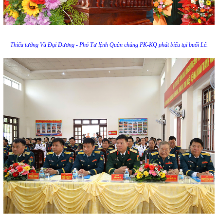
Thiếu tướng Vũ Đại Dương - Phó Tư lệnh Quân chủng PK-KQ phát biểu tại buổi Lễ.