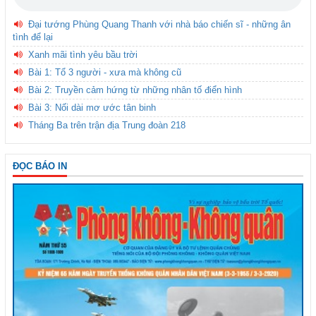
Đại tướng Phùng Quang Thanh với nhà báo chiến sĩ - những ân
tình để lại
Xanh mãi tình yêu bầu trời
Bài 1: Tổ 3 người - xưa mà không cũ
Bài 2: Truyền cảm hứng từ những nhân tố điển hình
Bài 3: Nối dài mơ ước tân binh
Tháng Ba trên trận địa Trung đoàn 218
ĐỌC BÁO IN