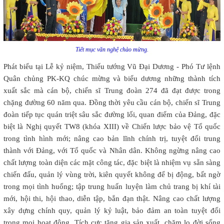
Tiết mục văn nghệ chào mừng.
Phát biểu tại Lễ kỷ niệm, Thiếu tướng Vũ Đại Dương - Phó Tư lệnh
Quân chủng PK-KQ chúc mừng và biểu dương những thành tích
xuất sắc mà cán bộ, chiến sĩ Trung đoàn 274 đã đạt được trong
chặng đường 60 năm qua. Đồng thời yêu cầu cán bộ, chiến sĩ Trung
đoàn tiếp tục quán triệt sâu sắc đường lối, quan điểm của Đảng, đặc
biệt là Nghị quyết TW8 (khóa XIII) về Chiến lược bảo vệ Tổ quốc
trong tình hình mới; nâng cao bản lĩnh chính trị, tuyệt đối trung
thành với Đảng, với Tổ quốc và Nhân dân. Không ngừng nâng cao
chất lượng toàn diện các mặt công tác, đặc biệt là nhiệm vụ sẵn sàng
chiến đấu, quản lý vùng trời, kiên quyết không để bị động, bất ngờ
trong mọi tình huống; tập trung huấn luyện làm chủ trang bị khí tài
mới, hội thi, hội thao, diễn tập, bắn đạn thật. Nâng cao chất lượng
xây dựng chính quy, quản lý kỷ luật, bảo đảm an toàn tuyệt đối
trong mọi hoạt động. Tích cực tăng gia sản xuất, chăm lo đời sống