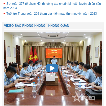
Sư đoàn 377 tổ chức Hội thi công tác chuẩn bị huấn luyện chiến đấu
năm 2024
Tuổi trẻ Trung đoàn 295 tham gia hiến máu tình nguyện năm 2023
VIDEO BÁO PHÒNG KHÔNG - KHÔNG QUÂN