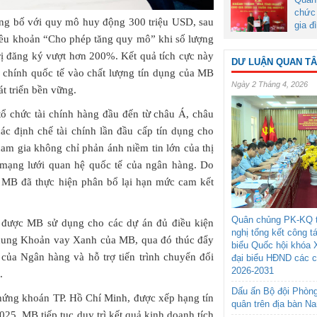
chức 
ng bố với quy mô huy động 300 triệu USD, sau
gia đ
iều khoản “Cho phép tăng quy mô” khi số lượng
trị đăng ký vượt hơn 200%. Kết quả tích cực này
DƯ LUẬN QUAN T
ài chính quốc tế vào chất lượng tín dụng của MB
Ngày 2 Tháng 4, 2026
t triển bền vững.
ổ chức tài chính hàng đầu đến từ châu Á, châu
ác định chế tài chính lần đầu cấp tín dụng cho
ham gia không chỉ phản ánh niềm tin lớn của thị
ạng lưới quan hệ quốc tế của ngân hàng. Do
 MB đã thực hiện phân bổ lại hạn mức cam kết
Quân chủng PK-KQ t
được MB sử dụng cho các dự án đủ điều kiện
nghị tổng kết công t
ung Khoản vay Xanh của MB, qua đó thúc đẩy
biểu Quốc hội khóa 
của Ngân hàng và hỗ trợ tiến trình chuyển đổi
đại biểu HĐND các 
2026-2031
.
Dấu ấn Bộ đội Phòn
hứng khoán TP. Hồ Chí Minh, được xếp hạng tín
quân trên địa bàn N
5, MB tiếp tục duy trì kết quả kinh doanh tích