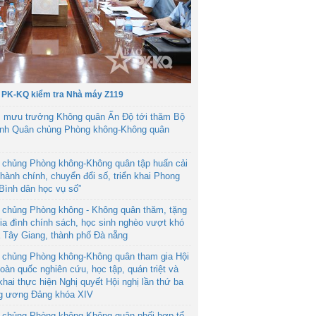
 PK-KQ kiểm tra Nhà máy Z119
 mưu trưởng Không quân Ấn Độ tới thăm Bộ
ệnh Quân chủng Phòng không-Không quân
 chủng Phòng không-Không quân tập huấn cải
hành chính, chuyển đổi số, triển khai Phong
“Bình dân học vụ số”
 chủng Phòng không - Không quân thăm, tặng
ia đình chính sách, học sinh nghèo vượt khó
ã Tây Giang, thành phố Đà nẵng
 chủng Phòng không-Không quân tham gia Hội
toàn quốc nghiên cứu, học tập, quán triệt và
 khai thực hiện Nghị quyết Hội nghị lần thứ ba
g ương Đảng khóa XIV
 chủng Phòng không-Không quân phối hợp tổ