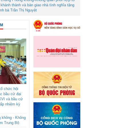
khánh thành và bàn giao nhà tình nghĩa tặng
ình bà Trần Thị Nguyệt
ÂM
ổ chức hội
ác bầu cử đại
XVI và bầu cử
cấp nhiệm kỳ
g không - Không
am Trung Bộ