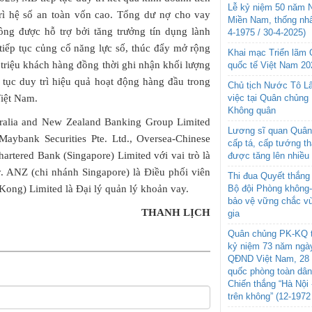
Lễ kỷ niệm 50 năm N
trì hệ số an toàn vốn cao. Tổng dư nợ cho vay
Miền Nam, thống nhấ
ng được hỗ trợ bởi tăng trưởng tín dụng lành
4-1975 / 30-4-2025)
 tiếp tục củng cố năng lực số, thúc đẩy mở rộng
Khai mạc Triển lãm
triệu khách hàng đồng thời ghi nhận khối lượng
quốc tế Việt Nam 20
p tục duy trì hiệu quả hoạt động hàng đầu trong
Chủ tịch Nước Tô L
Việt Nam.
việc tại Quân chủng
Không quân
ralia and New Zealand Banking Group Limited
Lương sĩ quan Quân 
Maybank Securities Pte. Ltd., Oversea-Chinese
cấp tá, cấp tướng t
artered Bank (Singapore) Limited với vai trò là
được tăng lên nhiều
y. ANZ (chi nhánh Singapore) là Điều phối viên
Thi đua Quyết thắng 
ong) Limited là Đại lý quản lý khoản vay.
Bộ đội Phòng không
bảo vệ vững chắc vù
THANH LỊCH
gia
Quân chủng PK-KQ t
kỷ niệm 73 năm ngày
QĐND Việt Nam, 28 
quốc phòng toàn dâ
Chiến thắng “Hà Nội 
trên không” (12-1972