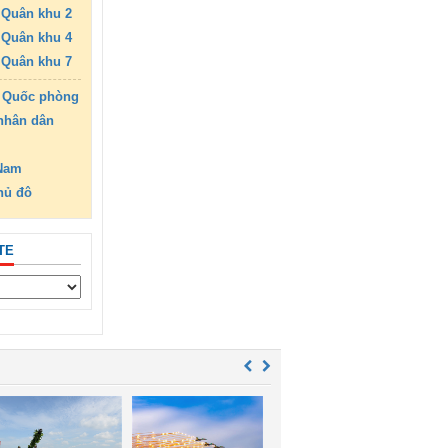
Quân khu 2
Quân khu 4
Quân khu 7
 Quốc phòng
nhân dân
 Nam
hủ đô
TE