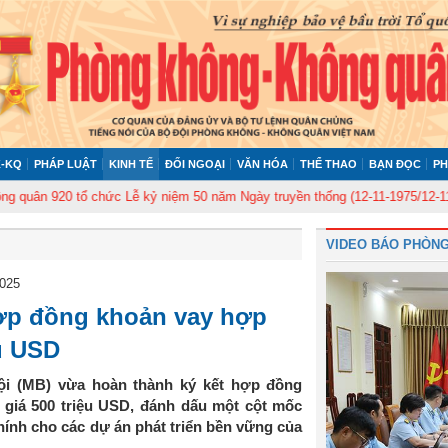
-KQ
PHÁP LUẬT
KINH TẾ
ĐỐI NGOẠI
VĂN HÓA
THỂ THAO
BẠN ĐỌC
PH
n 920 tổ chức Lễ kỷ niệm 50 năm Ngày truyền thống (12-11-1975/12-11-2025
VIDEO BÁO PHÒNG
2025
ợp đồng khoản vay hợp
ệu USD
i (MB) vừa hoàn thành ký kết hợp đồng
 giá 500 triệu USD, đánh dấu một cột mốc
chính cho các dự án phát triển bền vững của