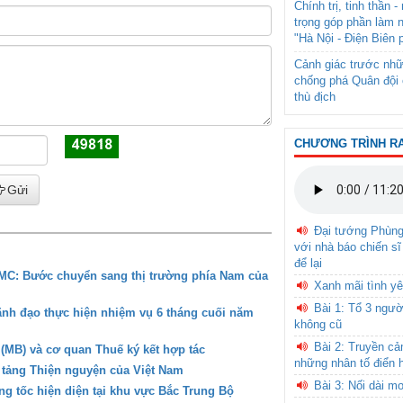
Chính trị, tinh thần 
trọng góp phần làm 
"Hà Nội - Điện Biên 
Cảnh giác trước nhữ
chống phá Quân đội 
thù địch
CHƯƠNG TRÌNH R
Gửi
Đại tướng Phùn
với nhà báo chiến sĩ
để lại
CMC: Bước chuyển sang thị trường phía Nam của
Xanh mãi tình yê
Bài 1: Tổ 3 ngườ
ãnh đạo thực hiện nhiệm vụ 6 tháng cuối năm
không cũ
Bài 2: Truyền c
MB) và cơ quan Thuế ký kết hợp tác
những nhân tố điển 
tảng Thiện nguyện của Việt Nam
Bài 3: Nối dài m
g tốc hiện diện tại khu vực Bắc Trung Bộ