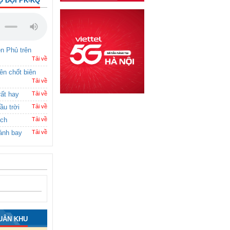
Ộ ĐỘI PK-KQ
ên Phủ trên
Tải về
rên chốt biên
Tải về
rất hay
Tải về
ầu trời
Tải về
ích
Tải về
ánh bay
Tải về
UÂN KHU