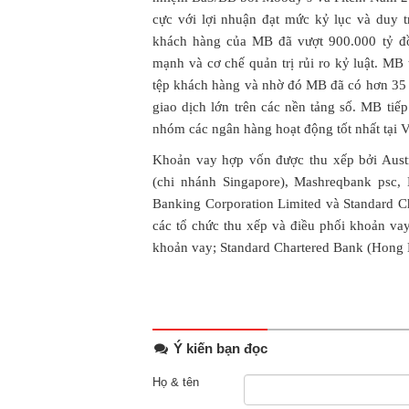
cực với lợi nhuận đạt mức kỷ lục và duy 
khách hàng của MB đã vượt 900.000 tỷ đồ
mạnh và cơ chế quản trị rủi ro kỷ luật. MB
tệp khách hàng và nhờ đó MB đã có hơn 35 
giao dịch lớn trên các nền tảng số. MB tiế
nhóm các ngân hàng hoạt động tốt nhất tại 
Khoản vay hợp vốn được thu xếp bởi Aust
(chi nhánh Singapore), Mashreqbank psc, 
Banking Corporation Limited và Standard Ch
các tổ chức thu xếp và điều phối khoản va
khoản vay; Standard Chartered Bank (Hong K
Ý kiến bạn đọc
Họ & tên