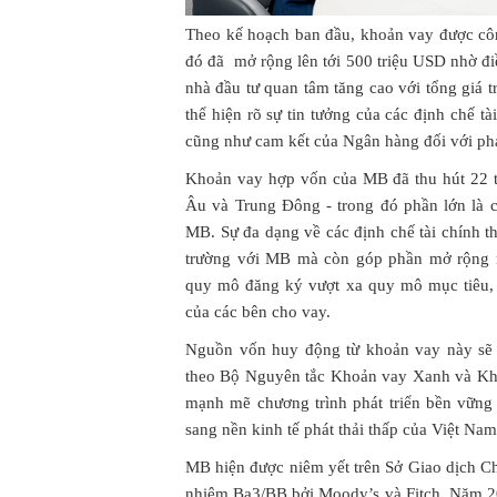
Theo kế hoạch ban đầu, khoản vay được cô
đó đã mở rộng lên tới 500 triệu USD nhờ đ
nhà đầu tư quan tâm tăng cao với tổng giá 
thể hiện rõ sự tin tưởng của các định chế t
cũng như cam kết của Ngân hàng đối với phá
Khoản vay hợp vốn của MB đã thu hút 22 t
Âu và Trung Đông - trong đó phần lớn là c
MB. Sự đa dạng về các định chế tài chính t
trường với MB mà còn góp phần mở rộng m
quy mô đăng ký vượt xa quy mô mục tiêu,
của các bên cho vay.
Nguồn vốn huy động từ khoản vay này sẽ 
theo Bộ Nguyên tắc Khoản vay Xanh và Kh
mạnh mẽ chương trình phát triển bền vững 
sang nền kinh tế phát thải thấp của Việt Nam
MB hiện được niêm yết trên Sở Giao dịch C
nhiệm Ba3/BB bởi Moody’s và Fitch. Năm 202