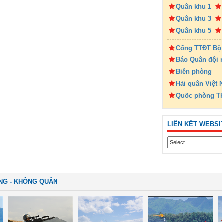
Quân khu 1
Quân khu 3
Quân khu 5
Cổng TTĐT Bộ
Báo Quân đội 
Biên phòng
Hải quân Việt
Quốc phòng T
LIÊN KẾT WEBSI
NG - KHÔNG QUÂN