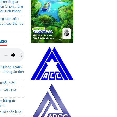
- nhân tố quan
nên Chiến thắng
phủ trên không"
ng luận điệu
của các thế lực
ADIO
g Quang Thanh
 - những ân tình
u bầu trời
i - xưa mà
ảm hứng từ
hình
ơ ước tân binh