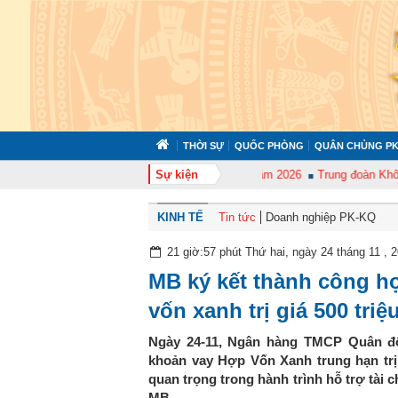
THỜI SỰ
QUỐC PHÒNG
QUÂN CHỦNG PK
Sư đoàn 372 tổ chức tập huấn cán bộ năm 2026
Sự kiện
Trung đoàn Không quâ
KINH TẾ
Tin tức
Doanh nghiệp PK-KQ
21 giờ:57 phút Thứ hai, ngày 24 tháng 11 , 
MB ký kết thành công h
vốn xanh trị giá 500 tri
Ngày 24-11, Ngân hàng TMCP Quân độ
khoản vay Hợp Vốn Xanh trung hạn trị
quan trọng trong hành trình hỗ trợ tài 
MB.