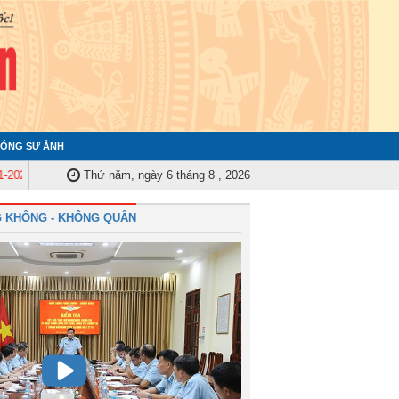
ÓNG SỰ ẢNH
)
Ủy ban Kiểm tra Quân ủy Trung ương tập huấn nghiệp vụ công tác kiểm t
Thứ năm, ngày 6 tháng 8 , 2026
 KHÔNG - KHÔNG QUÂN