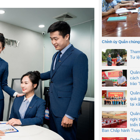
Chính ủy Quân chủng
Tham
Tư l
Quân
cách 
trào 
Quân
quà g
tại x
Quân
nghị 
triển
Ban Chấp hành Trun
Quân