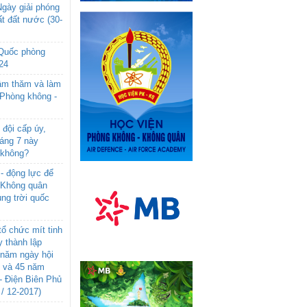
gày giải phóng
t đất nước (30-
 Quốc phòng
24
âm thăm và làm
 Phòng không -
đội cấp úy,
háng 7 này
 không?
- động lực để
-Không quân
ng trời quốc
ổ chức mít tinh
 thành lập
năm ngày hội
n và 45 năm
- Điện Biên Phủ
 / 12-2017)