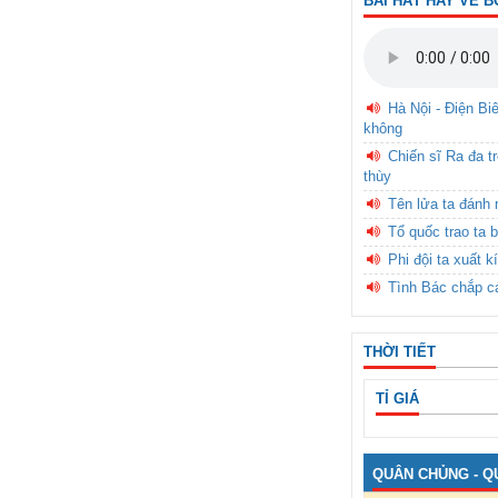
BÀI HÁT HAY VỀ B
Hà Nội - Điện Bi
không
Chiến sĩ Ra đa t
thùy
Tên lửa ta đánh 
Tổ quốc trao ta b
Phi đội ta xuất k
Tình Bác chắp c
THỜI TIẾT
TỈ GIÁ
QUÂN CHỦNG - Q