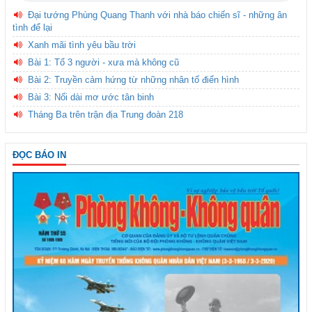
Đại tướng Phùng Quang Thanh với nhà báo chiến sĩ - những ân
tình để lại
Xanh mãi tình yêu bầu trời
Bài 1: Tổ 3 người - xưa mà không cũ
Bài 2: Truyền cảm hứng từ những nhân tố điển hình
Bài 3: Nối dài mơ ước tân binh
Tháng Ba trên trận địa Trung đoàn 218
ĐỌC BÁO IN