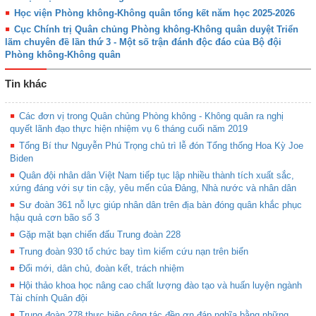
Học viện Phòng không-Không quân tổng kết năm học 2025-2026
Cục Chính trị Quân chủng Phòng không-Không quân duyệt Triển
lãm chuyên đề lần thứ 3 - Một số trận đánh độc đáo của Bộ đội
Phòng không-Không quân
Tin khác
Các đơn vị trong Quân chủng Phòng không - Không quân ra nghị
quyết lãnh đạo thực hiện nhiệm vụ 6 tháng cuối năm 2019
Tổng Bí thư Nguyễn Phú Trọng chủ trì lễ đón Tổng thống Hoa Kỳ Joe
Biden
Quân đội nhân dân Việt Nam tiếp tục lập nhiều thành tích xuất sắc,
xứng đáng với sự tin cậy, yêu mến của Đảng, Nhà nước và nhân dân
Sư đoàn 361 nỗ lực giúp nhân dân trên địa bàn đóng quân khắc phục
hậu quả cơn bão số 3
Gặp mặt bạn chiến đấu Trung đoàn 228
Trung đoàn 930 tổ chức bay tìm kiếm cứu nạn trên biển
Đổi mới, dân chủ, đoàn kết, trách nhiệm
Hội thảo khoa học nâng cao chất lượng đào tạo và huấn luyện ngành
Tài chính Quân đội
Trung đoàn 278 thực hiện công tác đền ơn đáp nghĩa bằng những