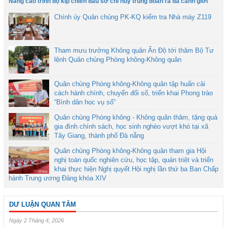
Nâng cao trình độ kíp chiến đấu sở chỉ huy trung đoàn ra đa cảnh giới
Chính ủy Quân chủng PK-KQ kiểm tra Nhà máy Z119
Tham mưu trưởng Không quân Ấn Độ tới thăm Bộ Tư
lệnh Quân chủng Phòng không-Không quân
Quân chủng Phòng không-Không quân tập huấn cải
cách hành chính, chuyển đổi số, triển khai Phong trào
“Bình dân học vụ số”
Quân chủng Phòng không - Không quân thăm, tặng quà
gia đình chính sách, học sinh nghèo vượt khó tại xã
Tây Giang, thành phố Đà nẵng
Quân chủng Phòng không-Không quân tham gia Hội
nghị toàn quốc nghiên cứu, học tập, quán triệt và triển
khai thực hiện Nghị quyết Hội nghị lần thứ ba Ban Chấp
hành Trung ương Đảng khóa XIV
DƯ LUẬN QUAN TÂM
Ngày 2 Tháng 4, 2026