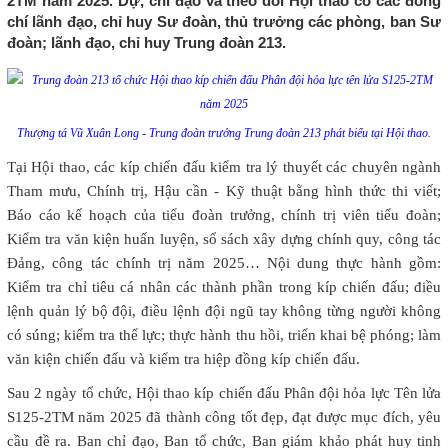
2TM năm 2025. Dự, chỉ đạo và theo dõi Hội thao có các đồng
chí lãnh đạo, chỉ huy Sư đoàn, thủ trưởng các phòng, ban Sư
đoàn; lãnh đạo, chỉ huy Trung đoàn 213.
Thượng tá Vũ Xuân Long - Trung đoàn trưởng Trung đoàn 213 phát biểu tại Hội thao.
Tại Hội thao, các kíp chiến đấu kiểm tra lý thuyết các chuyên ngành
Tham mưu, Chính trị, Hậu cần - Kỹ thuật bằng hình thức thi viết;
Báo cáo kế hoạch của tiểu đoàn trưởng, chính trị viên tiểu đoàn;
Kiểm tra văn kiện huấn luyện, sổ sách xây dựng chính quy, công tác
Đảng, công tác chính trị năm 2025… Nội dung thực hành gồm:
Kiểm tra chỉ tiêu cá nhân các thành phần trong kíp chiến đấu; điều
lệnh quản lý bộ đội, điều lệnh đội ngũ tay không từng người không
có súng; kiểm tra thể lực; thực hành thu hồi, triển khai bệ phóng; làm
văn kiện chiến đấu và kiểm tra hiệp đồng kíp chiến đấu.
Sau 2 ngày tổ chức, Hội thao kíp chiến đấu Phân đội hỏa lực Tên lửa
S125-2TM năm 2025 đã thành công tốt đẹp, đạt được mục đích, yêu
cầu đề ra. Ban chỉ đạo, Ban tổ chức, Ban giám khảo phát huy tinh