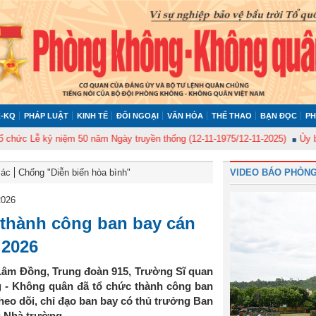
-KQ
PHÁP LUẬT
KINH TẾ
ĐỐI NGOẠI
VĂN HÓA
THỂ THAO
BẠN ĐỌC
PH
ễ kỷ niệm 50 năm Ngày truyền thống (12-11-1975/12-11-2025)
Ủy ban Kiểm
Bác
Chống "Diễn biến hòa bình"
VIDEO BÁO PHÒNG
2026
 thành công ban bay cán
 2026
h Lâm Đồng, Trung đoàn 915, Trường Sĩ quan
- Không quân đã tổ chức thành công ban
heo dõi, chỉ đạo ban bay có thủ trưởng Ban
g Nhà trường.