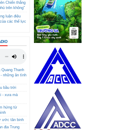
nên Chiến thắng
phủ trên không"
ng luận điệu
của các thế lực
ADIO
g Quang Thanh
 - những ân tình
u bầu trời
i - xưa mà
ảm hứng từ
hình
ơ ước tân binh
ận địa Trung