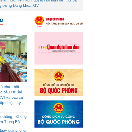
 khai thực hiện Nghị quyết Hội nghị lần thứ ba
g ương Đảng khóa XIV
ÂM
ổ chức hội
ác bầu cử đại
XVI và bầu cử
cấp nhiệm kỳ
g không - Không
am Trung Bộ
gày giải phóng