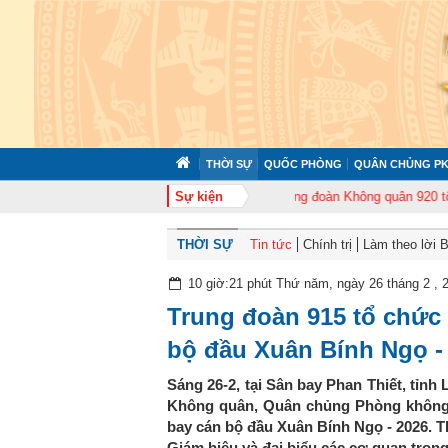
THỜI SỰ
QUỐC PHÒNG
QUÂN CHỦNG PK
 tổ chức tập huấn cán bộ năm 2026
Sự kiện
Trung đoàn Không quân 920 tổ chức L
THỜI SỰ
Tin tức
Chính trị
Làm theo lời 
10 giờ:21 phút Thứ năm, ngày 26 tháng 2 , 
Trung đoàn 915 tổ chức
bộ đầu Xuân Bính Ngọ -
Sáng 26-2, tại Sân bay Phan Thiết, tỉn
Không quân, Quân chủng Phòng không 
bay cán bộ đầu Xuân Bính Ngọ - 2026. T
Giám hiệu và đại biểu các cơ quan tron