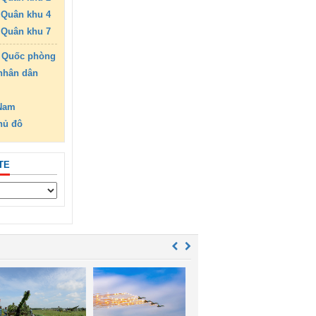
Quân khu 4
Quân khu 7
 Quốc phòng
nhân dân
 Nam
hủ đô
TE