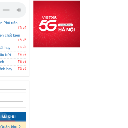
ên Phủ trên
Tải về
rên chốt biên
Tải về
rất hay
Tải về
ầu trời
Tải về
ích
Tải về
ánh bay
Tải về
UÂN KHU
Quân khu 2