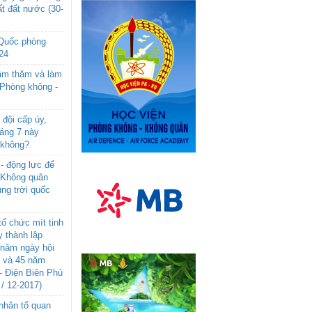
t đất nước (30-
 Quốc phòng
24
âm thăm và làm
 Phòng không -
đội cấp úy,
háng 7 này
 không?
- động lực để
-Không quân
ng trời quốc
ổ chức mít tinh
 thành lập
năm ngày hội
n và 45 năm
- Điện Biên Phủ
 / 12-2017)
- nhân tố quan