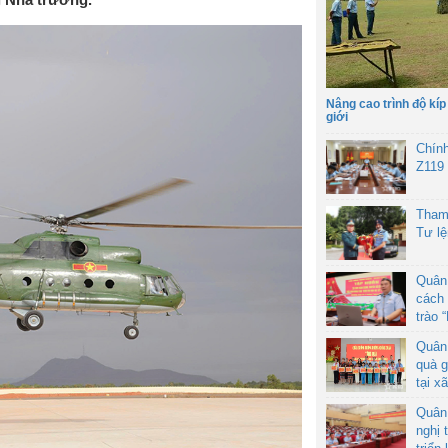
Nâng cao trình độ kíp
giới
Chín
Z119
Tham
Tư l
Quân
cách 
trào 
Quân
quà g
tại x
Quân
nghị 