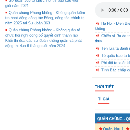
9
Sư đoàn 365 tổ chức Hội thi báo cáo viên
giỏi năm 2021
Quân chủng Phòng không - Không quân kiểm
tra hoạt động công tác Đảng, công tác chính trị
năm 2025 tại Sư đoàn 363
Hà Nội - Điện Bi
không
Quân chủng Phòng không - Không quân tổ
chức hội nghị công bố quyết định thành lập
Chiến sĩ Ra đa t
Khối thi đua các sư đoàn không quân và phát
thùy
động thi đua 6 tháng cuối năm 2024.
Tên lửa ta đánh 
Tổ quốc trao ta b
Phi đội ta xuất k
Tình Bác chắp c
THỜI TIẾT
TỈ GIÁ
QUÂN CHỦNG - Q
Quân khu 1