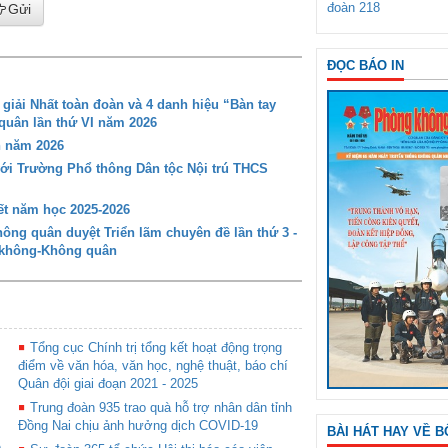
đoàn 218
Gửi
ĐỌC BÁO IN
iải Nhất toàn đoàn và 4 danh hiệu “Bàn tay
 quân lần thứ VI năm 2026
n năm 2026
với Trường Phổ thông Dân tộc Nội trú THCS
t năm học 2025-2026
ng quân duyệt Triển lãm chuyên đề lần thứ 3 -
g không-Không quân
Tổng cục Chính trị tổng kết hoạt động trọng
điểm về văn hóa, văn học, nghệ thuật, báo chí
Quân đội giai đoạn 2021 - 2025
Trung đoàn 935 trao quà hỗ trợ nhân dân tỉnh
Đồng Nai chịu ảnh hưởng dịch COVID-19
BÀI HÁT HAY VỀ B