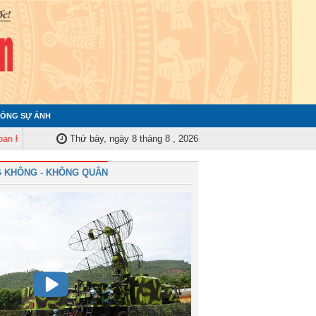
ÓNG SỰ ẢNH
 tra Quân ủy Trung ương tập huấn nghiệp vụ công tác kiểm tra, giám sát n
Thứ bảy, ngày 8 tháng 8 , 2026
 KHÔNG - KHÔNG QUÂN