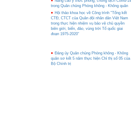
Nâng cao ý thức phòng, chống dịch Covid-1
trong Quân chủng Phòng không - Không quân
Hội thảo khoa học về Công trình "Tổng kết
CTĐ, CTCT của Quân đội nhân dân Việt Nam
trong thực hiện nhiệm vụ bảo vệ chủ quyền
biên giới, biển, đảo, vùng trời Tổ quốc giai
đoạn 1975-2020”
Đảng ủy Quân chủng Phòng không - Không
quân sơ kết 5 năm thực hiện Chỉ thị số 05 của
Bộ Chính trị