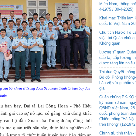
Miền Nam, thống nhấ
4-1975 / 30-4-2025)
Khai mạc Triển lãm
quốc tế Việt Nam 20
Chủ tịch Nước Tô L
việc tại Quân chủng
Không quân
Lương sĩ quan Quân 
cấp tá, cấp tướng t
được tăng lên nhiều
Thi đua Quyết thắng 
Bộ đội Phòng không
bảo vệ vững chắc vù
gia
 cán bộ, chiến sĩ Trung đoàn 915 hoàn thành tốt ban bay đầu
Xuân.
Quân chủng PK-KQ t
kỷ niệm 73 năm ngày
sau ban bay, Đại tá Lại Công Hoan - Phó Hiệu
QĐND Việt Nam, 28 
đánh giá cao sự nỗ lực, cố gắng, chủ động khắc
quốc phòng toàn dâ
Chiến thắng “Hà Nội 
ay cán bộ đầu Xuân của Trung đoàn; đồng thời
trên không” (12-1972
ếp tục quán triệt sâu sắc, thực hiện nghiêm các
Chính trị, tinh thần 
điều lệ trong tổ chức huấn luyện bay, bảo đảm an