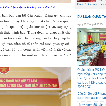
triển
Ban Chấp hành Trun
cánh thực hiện nhiệm vụ ban bay cán bộ đầu Xuân.
của ban bay cán bộ đầu Xuân, Đảng ủy, chỉ huy
DƯ LUẬN QUAN T
kế hoạch bay khoa học, chặt chẽ. Các cơ quan,
Ngày 2 Tháng 4, 2026
ng tác quán triệt, giáo dục nhiệm vụ, xây dựng
ình thực hành bay, Trung đoàn tổ chức chặt chẽ,
oàn tuyệt đối. Thành công của ban bay tiếp tục
 kỷ luật, trình độ tổ chức chỉ huy, quản lý điều
gũ cán bộ, phi công, nhân viên kỹ thuật và các
thi đua sôi nổi cho một năm huấn luyện mới với
Quân chủng PK-KQ t
nghị tổng kết công t
biểu Quốc hội khóa 
đại biểu HĐND các 
2026-2031
Dấu ấn Bộ đội Phòn
quân trên địa bàn N
Lễ kỷ niệm 50 năm N