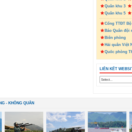
Quân khu 3
Quân khu 5
Cổng TTĐT Bộ
Báo Quân đội 
Biên phòng
Hải quân Việt
Quốc phòng T
LIÊN KẾT WEBSI
NG - KHÔNG QUÂN