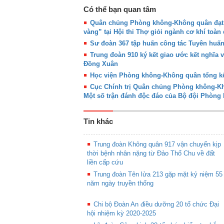
Có thể bạn quan tâm
Quân chủng Phòng không-Không quân đạt g
vàng” tại Hội thi Thợ giỏi ngành cơ khí toàn
Sư đoàn 367 tập huấn công tác Tuyên huấ
Trung đoàn 910 ký kết giao ước kết nghĩa 
Đồng Xuân
Học viện Phòng không-Không quân tổng kế
Cục Chính trị Quân chủng Phòng không-Khô
Một số trận đánh độc đáo của Bộ đội Phòn
Tin khác
Trung đoàn Không quân 917 vận chuyển kịp
thời bệnh nhân nặng từ Đảo Thổ Chu về đất
liền cấp cứu
Trung đoàn Tên lửa 213 gặp mặt kỷ niệm 55
năm ngày truyền thống
Chi bộ Đoàn An điều dưỡng 20 tổ chức Đại
hội nhiệm kỳ 2020-2025