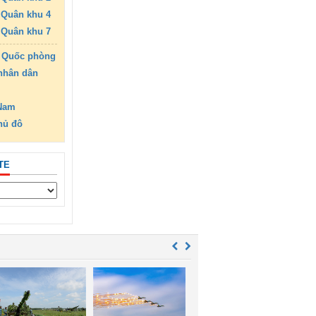
Quân khu 4
Quân khu 7
 Quốc phòng
nhân dân
 Nam
hủ đô
TE