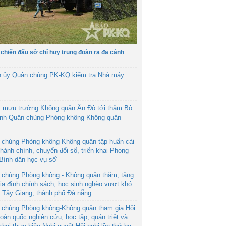
 chiến đấu sở chỉ huy trung đoàn ra đa cảnh
h ủy Quân chủng PK-KQ kiểm tra Nhà máy
 mưu trưởng Không quân Ấn Độ tới thăm Bộ
ệnh Quân chủng Phòng không-Không quân
 chủng Phòng không-Không quân tập huấn cải
hành chính, chuyển đổi số, triển khai Phong
“Bình dân học vụ số”
 chủng Phòng không - Không quân thăm, tặng
ia đình chính sách, học sinh nghèo vượt khó
ã Tây Giang, thành phố Đà nẵng
 chủng Phòng không-Không quân tham gia Hội
toàn quốc nghiên cứu, học tập, quán triệt và