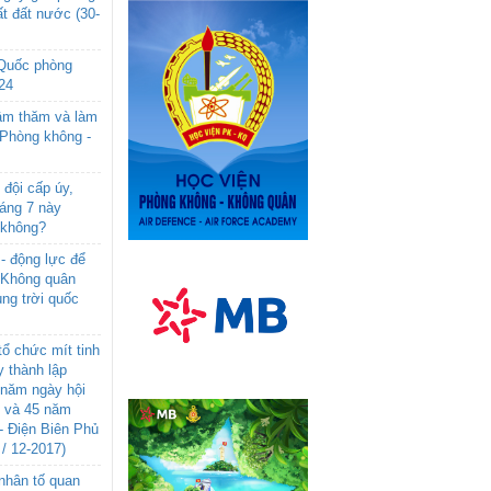
t đất nước (30-
 Quốc phòng
24
âm thăm và làm
 Phòng không -
đội cấp úy,
háng 7 này
 không?
- động lực để
-Không quân
ng trời quốc
ổ chức mít tinh
 thành lập
năm ngày hội
n và 45 năm
- Điện Biên Phủ
 / 12-2017)
- nhân tố quan