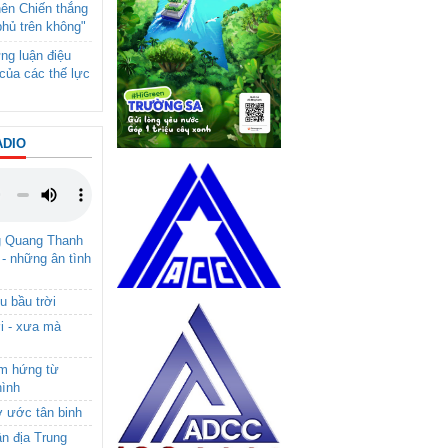
nên Chiến thắng
phủ trên không"
ng luận điệu
của các thế lực
ADIO
g Quang Thanh
 - những ân tình
u bầu trời
i - xưa mà
ảm hứng từ
hình
ơ ước tân binh
ận địa Trung