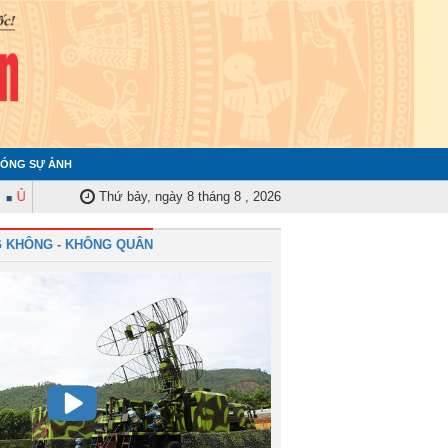
ÓNG SỰ ẢNH
 ban Kiểm tra Quân ủy Trung ương tập huấn nghiệp vụ công tác kiểm tra, gi
Thứ bảy, ngày 8 tháng 8 , 2026
 KHÔNG - KHÔNG QUÂN