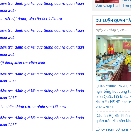
triển
Ban Chấp hành Trun
triệt nội dung, yêu cầu đợt kiểm tra.
DƯ LUẬN QUAN T
Ngày 2 Tháng 4, 2026
ội dung kiểm tra Điều lệnh.
Quân chủng PK-KQ t
nghị tổng kết công t
biểu Quốc hội khóa 
đại biểu HĐND các 
t, chấn chỉnh các cá nhân sau kiểm tra.
2026-2031
Dấu ấn Bộ đội Phòn
quân trên địa bàn N
Lễ kỷ niệm 50 năm N