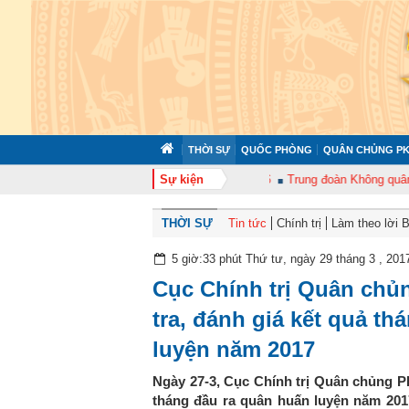
THỜI SỰ
QUỐC PHÒNG
QUÂN CHỦNG PK
đoàn 372 tổ chức tập huấn cán bộ năm 2026
Sự kiện
Trung đoàn Không quân 920 
THỜI SỰ
Tin tức
Chính trị
Làm theo lời 
5 giờ:33 phút Thứ tư, ngày 29 tháng 3 , 201
Cục Chính trị Quân chủ
tra, đánh giá kết quả t
luyện năm 2017
Ngày 27-3, Cục Chính trị Quân chủng PK
tháng đầu ra quân huấn luyện năm 2017