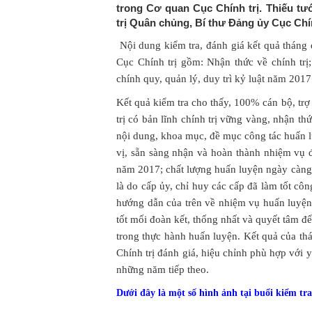
trong Cơ quan Cục Chính trị. Thiếu t
trị Quân chủng, Bí thư Đảng ủy Cục Chính
Nội dung kiểm tra, đánh giá kết quả tháng
Cục Chính trị gồm: Nhận thức về chính tr
chính quy, quản lý, duy trì kỷ luật năm 201
Kết quả kiểm tra cho thấy, 100% cán bộ, trợ 
trị có bản lĩnh chính trị vững vàng, nhận t
nội dung, khoa mục, đề mục công tác huấn l
vị, sẵn sàng nhận và hoàn thành nhiệm vụ 
năm 2017; chất lượng huấn luyện ngày càng 
là do cấp ủy, chỉ huy các cấp đã làm tốt công
hướng dẫn của trên về nhiệm vụ huấn luyện
tốt mối đoàn kết, thống nhất và quyết tâm đ
trong thực hành huấn luyện. Kết quả của th
Chính trị đánh giá, hiệu chỉnh phù hợp với
những năm tiếp theo.
Dưới đây là một số hình ảnh tại buổi kiểm tra