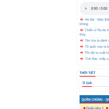
Hà Nội - Điện Bi
không
Chiến sĩ Ra đa t
thùy
Tên lửa ta đánh 
Tổ quốc trao ta b
Phi đội ta xuất k
Tình Bác chắp c
THỜI TIẾT
TỈ GIÁ
QUÂN CHỦNG - Q
Quân khu 1