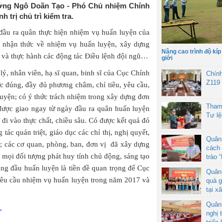
ướng Ngô Doãn Tạo - Phó Chủ nhiệm Chính
 trị chủ trì kiểm tra.
 đầu ra quân thực hiện nhiệm vụ huấn luyện của
ị; nhận thức về nhiệm vụ huấn luyện, xây dựng
Nâng cao trình độ kíp
7 và thực hành các động tác Điều lệnh đội ngũ…
giới
lý, nhân viên, hạ sĩ quan, binh sĩ của Cục Chính
Chín
Z119
hức đúng, đầy đủ phương châm, chỉ tiêu, yêu cầu,
uyện; có ý thức trách nhiệm trong xây dựng đơn
Tham
được giao ngay từ ngày đầu ra quân huấn luyện
Tư l
đi vào thực chất, chiều sâu. Có được kết quả đó
 tác quán triệt, giáo dục các chỉ thị, nghị quyết,
Quân
; các cơ quan, phòng, ban, đơn vị đã xây dựng
cách 
ể mọi đối tượng phát huy tính chủ động, sáng tạo
trào 
áng đầu huấn luyện là tiền đề quan trọng để Cục
Quân
 yêu cầu nhiệm vụ huấn luyện trong năm 2017 và
quà g
tại x
Quân
.
nghị 