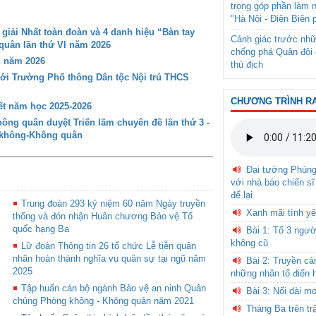
trọng góp phần làm 
"Hà Nội - Điện Biên 
iải Nhất toàn đoàn và 4 danh hiệu “Bàn tay
Cảnh giác trước nhữ
 quân lần thứ VI năm 2026
chống phá Quân đội 
n năm 2026
thù địch
với Trường Phổ thông Dân tộc Nội trú THCS
CHƯƠNG TRÌNH R
t năm học 2025-2026
ng quân duyệt Triển lãm chuyên đề lần thứ 3 -
g không-Không quân
Đại tướng Phùn
với nhà báo chiến sĩ
để lại
Trung đoàn 293 kỷ niệm 60 năm Ngày truyền
Xanh mãi tình yê
thống và đón nhận Huân chương Bảo vệ Tổ
quốc hạng Ba
Bài 1: Tổ 3 ngườ
không cũ
Lữ đoàn Thông tin 26 tổ chức Lễ tiễn quân
nhân hoàn thành nghĩa vụ quân sự tại ngũ năm
Bài 2: Truyền c
2025
những nhân tố điển 
Tập huấn cán bộ ngành Bảo vệ an ninh Quân
Bài 3: Nối dài m
chủng Phòng không - Không quân năm 2021
Tháng Ba trên tr