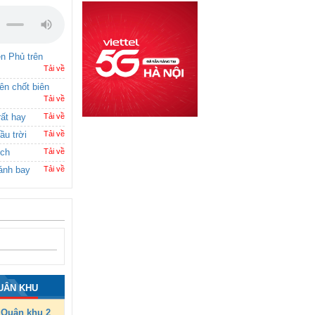
ên Phủ trên
Tải về
rên chốt biên
Tải về
rất hay
Tải về
ầu trời
Tải về
ích
Tải về
ánh bay
Tải về
UÂN KHU
Quân khu 2