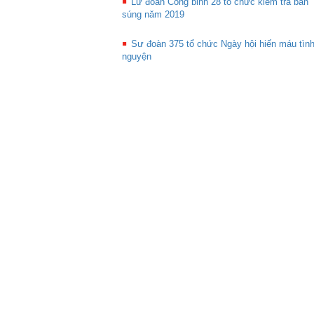
Lữ đoàn Công binh 28 tổ chức kiểm tra bắn
súng năm 2019
Sư đoàn 375 tổ chức Ngày hội hiến máu tìn
nguyện