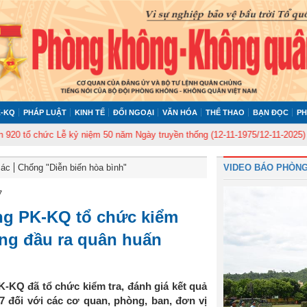
-KQ
PHÁP LUẬT
KINH TẾ
ĐỐI NGOẠI
VĂN HÓA
THỂ THAO
BẠN ĐỌC
PH
tổ chức Lễ kỷ niệm 50 năm Ngày truyền thống (12-11-1975/12-11-2025)
Ủy
Bác
Chống "Diễn biến hòa bình"
VIDEO BÁO PHÒNG
7
ng PK-KQ tổ chức kiểm
háng đầu ra quân huấn
-KQ đã tổ chức kiểm tra, đánh giá kết quả
 đối với các cơ quan, phòng, ban, đơn vị