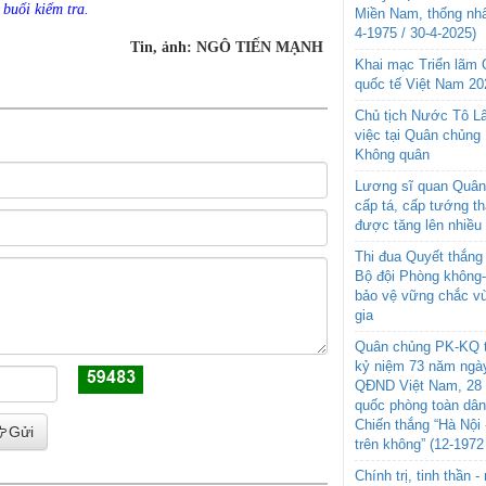
buổi kiểm tra.
Miền Nam, thống nhấ
4-1975 / 30-4-2025)
Tin, ảnh: NGÔ TIẾN MẠNH
Khai mạc Triển lãm
quốc tế Việt Nam 20
Chủ tịch Nước Tô L
việc tại Quân chủng
Không quân
Lương sĩ quan Quân 
cấp tá, cấp tướng t
được tăng lên nhiều
Thi đua Quyết thắng 
Bộ đội Phòng không
bảo vệ vững chắc vù
gia
Quân chủng PK-KQ t
kỷ niệm 73 năm ngày
QĐND Việt Nam, 28 
quốc phòng toàn dâ
Chiến thắng “Hà Nội 
Gửi
trên không” (12-1972
Chính trị, tinh thần 