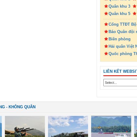
Quân khu 3
Quân khu 5
Cổng TTĐT Bộ
Báo Quân đội 
Biên phòng
Hải quân Việt
Quốc phòng T
LIÊN KẾT WEBSI
NG - KHÔNG QUÂN