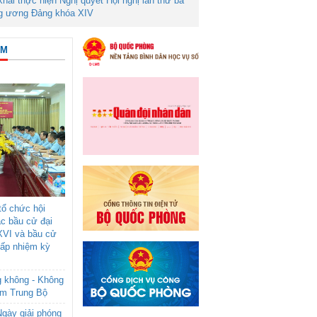
 khai thực hiện Nghị quyết Hội nghị lần thứ ba
g ương Đảng khóa XIV
ÂM
ổ chức hội
ác bầu cử đại
XVI và bầu cử
cấp nhiệm kỳ
g không - Không
am Trung Bộ
gày giải phóng