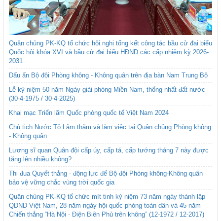
Quân chủng PK-KQ tổ chức hội nghị tổng kết công tác bầu cử đại biểu
Quốc hội khóa XVI và bầu cử đại biểu HĐND các cấp nhiệm kỳ 2026-
2031
Dấu ấn Bộ đội Phòng không - Không quân trên địa bàn Nam Trung Bộ
Lễ kỷ niệm 50 năm Ngày giải phóng Miền Nam, thống nhất đất nước
(30-4-1975 / 30-4-2025)
Khai mạc Triển lãm Quốc phòng quốc tế Việt Nam 2024
Chủ tịch Nước Tô Lâm thăm và làm việc tại Quân chủng Phòng không
- Không quân
Lương sĩ quan Quân đội cấp úy, cấp tá, cấp tướng tháng 7 này được
tăng lên nhiều không?
Thi đua Quyết thắng - động lực để Bộ đội Phòng không-Không quân
bảo vệ vững chắc vùng trời quốc gia
Quân chủng PK-KQ tổ chức mít tinh kỷ niệm 73 năm ngày thành lập
QĐND Việt Nam, 28 năm ngày hội quốc phòng toàn dân và 45 năm
Chiến thắng “Hà Nội - Điện Biên Phủ trên không” (12-1972 / 12-2017)