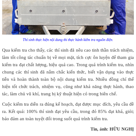
Thí sinh thực hiện nội dung thi thực hành kiểm tra nguồn điện.
Qua kiểm tra cho thấy, các thí sinh đã nêu cao tinh thần trách nhiệm,
làm tốt công tác chuẩn bị về mọi mặt, tích cực ôn luyện để tham gia
kiểm tra đạt chất lượng, hiệu quả cao. Trong quá trình kiểm tra, nhìn
chung các thí sinh đã nắm chắc kiến thức, biết vận dụng vào thực
tiễn và hoàn thành toàn bộ nội dung kiểm tra. Nhiều đồng chí thể
hiện tốt chức trách, nhiệm vụ, cũng như khả năng thực hành, thao
tác, làm chủ vũ khí, trang bị kỹ thuật hiện có trong biên chế.
Cuộc kiểm tra diễn ra đúng kế hoạch, đạt được mục đích, yêu cầu đề
ra. Kết quả: 100% thí sinh đạt yêu cầu, trong đó 85% đạt khá, giỏi;
bảo đảm an toàn tuyệt đối trong suốt quá trình kiểm tra.
Tin, ảnh: HỮU NGHỊ