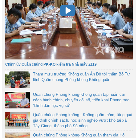
Chính ủy Quân chủng PK-KQ kiểm tra Nhà máy Z119
Tham mưu trưởng Không quân Ấn Độ tới thăm Bộ Tư
lệnh Quân chủng Phòng không-Không quân
Quân chủng Phòng không-Không quân tập huấn cải
cách hành chính, chuyển đổi số, triển khai Phong trào
“Bình dân học vụ số”
Quân chủng Phòng không - Không quân thăm, tặng quà
gia đình chính sách, học sinh nghèo vượt khó tại xã
Tây Giang, thành phố Đà nẵng
Quân chủng Phòng không-Không quân tham gia Hội