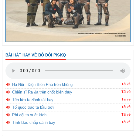
BÀI HÁT HAY VỀ BỘ ĐỘI PK-KQ
Hà Nội - Điện Biên Phủ trên không
Tải về
Chiến sĩ Ra đa trên chốt biên thùy
Tải về
Tên lửa ta đánh rất hay
Tải về
Tổ quốc trao ta bầu trời
Tải về
Phi đội ta xuất kích
Tải về
Tình Bác chắp cánh bay
Tải về