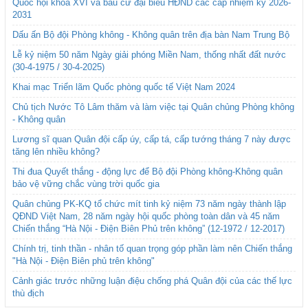
Quốc hội khóa XVI và bầu cử đại biểu HĐND các cấp nhiệm kỳ 2026-
2031
Dấu ấn Bộ đội Phòng không - Không quân trên địa bàn Nam Trung Bộ
Lễ kỷ niệm 50 năm Ngày giải phóng Miền Nam, thống nhất đất nước
(30-4-1975 / 30-4-2025)
Khai mạc Triển lãm Quốc phòng quốc tế Việt Nam 2024
Chủ tịch Nước Tô Lâm thăm và làm việc tại Quân chủng Phòng không
- Không quân
Lương sĩ quan Quân đội cấp úy, cấp tá, cấp tướng tháng 7 này được
tăng lên nhiều không?
Thi đua Quyết thắng - động lực để Bộ đội Phòng không-Không quân
bảo vệ vững chắc vùng trời quốc gia
Quân chủng PK-KQ tổ chức mít tinh kỷ niệm 73 năm ngày thành lập
QĐND Việt Nam, 28 năm ngày hội quốc phòng toàn dân và 45 năm
Chiến thắng “Hà Nội - Điện Biên Phủ trên không” (12-1972 / 12-2017)
Chính trị, tinh thần - nhân tố quan trọng góp phần làm nên Chiến thắng
"Hà Nội - Điện Biên phủ trên không"
Cảnh giác trước những luận điệu chống phá Quân đội của các thế lực
thù địch