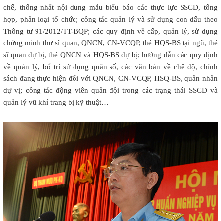
chế, thống nhất nội dung mẫu biểu báo cáo thực lực SSCĐ, tổng
hợp, phân loại tổ chức; công tác quản lý và sử dụng con dấu theo
Thông tư 91/2012/TT-BQP; các quy định về cấp, quản lý, sử dụng
chứng minh thư sĩ quan, QNCN, CN-VCQP, thẻ HQS-BS tại ngũ, thẻ
sĩ quan dự bị, thẻ QNCN và HQS-BS dự bị; hướng dẫn các quy định
về quản lý, bố trí sử dụng quân số, các văn bản về chế độ, chính
sách đang thực hiện đối với QNCN, CN-VCQP, HSQ-BS, quân nhân
dự vị; công tác động viên quân đội trong các trạng thái SSCĐ và
quản lý vũ khí trang bị kỹ thuật…