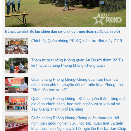
Nâng cao trình độ kíp chiến đấu sở chỉ huy trung đoàn ra đa cảnh giới
Chính ủy Quân chủng PK-KQ kiểm tra Nhà máy Z119
Tham mưu trưởng Không quân Ấn Độ tới thăm Bộ Tư
lệnh Quân chủng Phòng không-Không quân
Quân chủng Phòng không-Không quân tập huấn cải
cách hành chính, chuyển đổi số, triển khai Phong trào
“Bình dân học vụ số”
Quân chủng Phòng không - Không quân thăm, tặng quà
gia đình chính sách, học sinh nghèo vượt khó tại xã
Tây Giang, thành phố Đà nẵng
Quân chủng Phòng không-Không quân tham gia Hội
nghị toàn quốc nghiên cứu, học tập, quán triệt và triển
khai thực hiện Nghị quyết Hội nghị lần thứ ba Ban Chấp