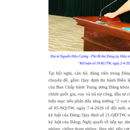
Đại tá Nguyễn Hữu Cương - Phó Bí thư Đảng ủy, Hiệu t
“Kết luận số 18-KL/TW, ngày 2-4-2
Tại hội nghị, cán bộ, đảng viên trong Đản
chuyên đề, gồm: Quy định thi hành Điều 
của Ban Chấp hành Trung ương Đảng khóa XI
chính quốc gia, vay và trả nợ công, đầu tư 
hiện mục tiêu phấn đấu tăng trưởng “2 con 
số 05-NQ/TW, ngày 7-4-2026 về đổi mới, nâ
kỷ luật của Đảng; Quy định số 21-QĐ/TW, ng
kỷ luật của Đảng; Nghị quyết về tiếp tục t
phòng, chống tham nhũng, lãng phí, tiêu cực