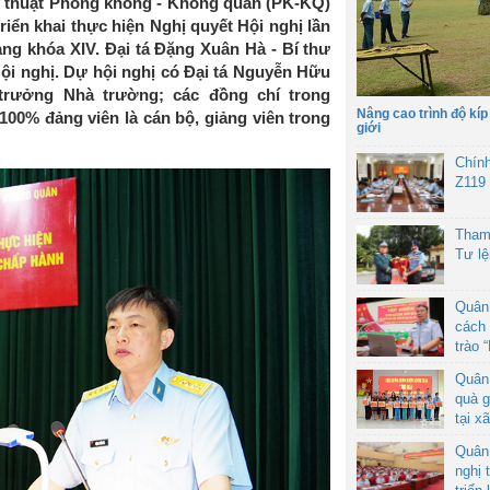
 thuật Phòng không - Không quân (PK-KQ)
triển khai thực hiện Nghị quyết Hội nghị lần
g khóa XIV. Đại tá Đặng Xuân Hà - Bí thư
ội nghị. Dự hội nghị có Đại tá Nguyễn Hữu
trưởng Nhà trường; các đồng chí trong
Nâng cao trình độ kíp
00% đảng viên là cán bộ, giảng viên trong
giới
Chín
Z119
Tham
Tư l
Quân
cách 
trào 
Quân
quà g
tại x
Quân
nghị 