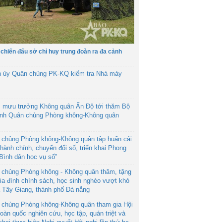
 chiến đấu sở chỉ huy trung đoàn ra đa cảnh
h ủy Quân chủng PK-KQ kiểm tra Nhà máy
 mưu trưởng Không quân Ấn Độ tới thăm Bộ
ệnh Quân chủng Phòng không-Không quân
 chủng Phòng không-Không quân tập huấn cải
hành chính, chuyển đổi số, triển khai Phong
“Bình dân học vụ số”
 chủng Phòng không - Không quân thăm, tặng
ia đình chính sách, học sinh nghèo vượt khó
ã Tây Giang, thành phố Đà nẵng
 chủng Phòng không-Không quân tham gia Hội
toàn quốc nghiên cứu, học tập, quán triệt và