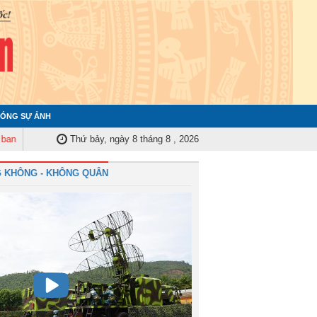
ÓNG SỰ ẢNH
tra Quân ủy Trung ương tập huấn nghiệp vụ công tác kiểm tra, giám sát nă
Thứ bảy, ngày 8 tháng 8 , 2026
 KHÔNG - KHÔNG QUÂN