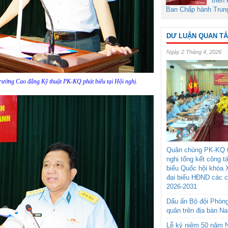
triển
Ban Chấp hành Trun
DƯ LUẬN QUAN T
Ngày 2 Tháng 4, 2026
rường Cao đẳng Kỹ thuật PK-KQ phát biểu tại Hội nghị.
Quân chủng PK-KQ t
nghị tổng kết công t
biểu Quốc hội khóa 
đại biểu HĐND các 
2026-2031
Dấu ấn Bộ đội Phòn
quân trên địa bàn N
Lễ kỷ niệm 50 năm N