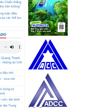
nên Chiến thắng
phủ trên không"
ng luận điệu
của các thế lực
ADIO
g Quang Thanh
 - những ân tình
u bầu trời
i - xưa mà
ảm hứng từ
hình
ơ ước tân binh
ận địa Trung