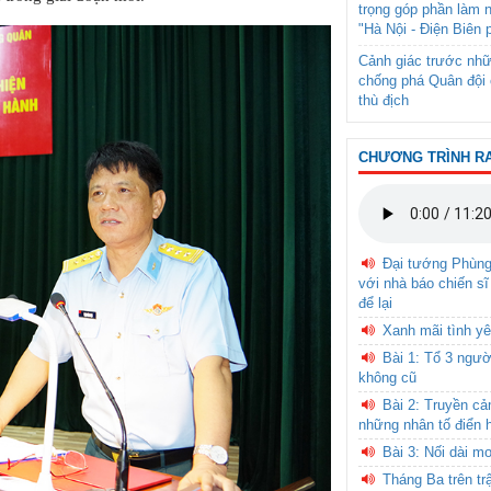
trọng góp phần làm 
"Hà Nội - Điện Biên 
Cảnh giác trước nhữ
chống phá Quân đội 
thù địch
CHƯƠNG TRÌNH R
Đại tướng Phùn
với nhà báo chiến sĩ
để lại
Xanh mãi tình yê
Bài 1: Tổ 3 ngườ
không cũ
Bài 2: Truyền c
những nhân tố điển 
Bài 3: Nối dài m
Tháng Ba trên tr