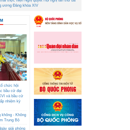
 khai thực hiện Nghị quyết Hội nghị lần thứ ba
g ương Đảng khóa XIV
ÂM
ổ chức hội
ác bầu cử đại
XVI và bầu cử
cấp nhiệm kỳ
g không - Không
am Trung Bộ
gày giải phóng