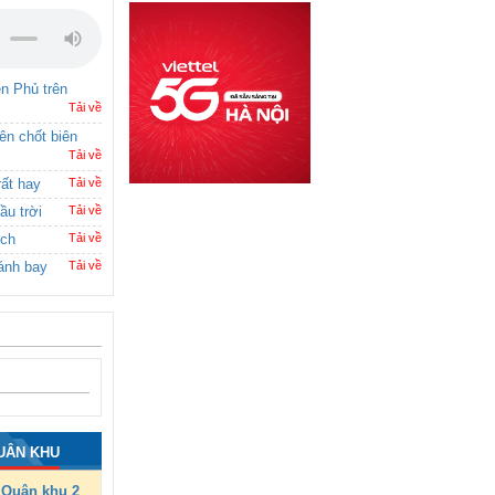
ên Phủ trên
Tải về
rên chốt biên
Tải về
rất hay
Tải về
ầu trời
Tải về
ích
Tải về
ánh bay
Tải về
UÂN KHU
Quân khu 2