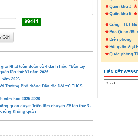
Quân khu 3
Quân khu 5
Cổng TTĐT Bộ
Báo Quân đội 
Gửi
Biên phòng
Hải quân Việt
Quốc phòng T
iải Nhất toàn đoàn và 4 danh hiệu “Bàn tay
LIÊN KẾT WEBSI
 quân lần thứ VI năm 2026
n năm 2026
với Trường Phổ thông Dân tộc Nội trú THCS
t năm học 2025-2026
ng quân duyệt Triển lãm chuyên đề lần thứ 3 -
g không-Không quân