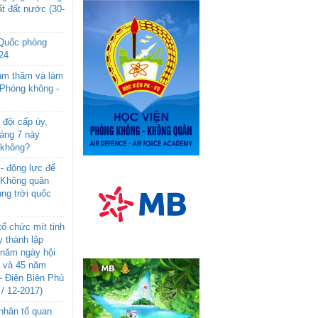
t đất nước (30-
 Quốc phòng
24
âm thăm và làm
 Phòng không -
đội cấp úy,
háng 7 này
 không?
- động lực để
-Không quân
ng trời quốc
ổ chức mít tinh
 thành lập
năm ngày hội
n và 45 năm
- Điện Biên Phủ
 / 12-2017)
- nhân tố quan