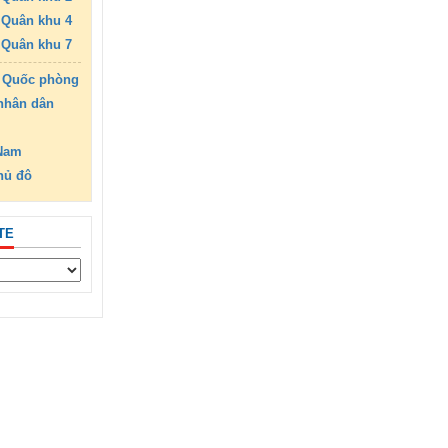
Quân khu 4
Quân khu 7
 Quốc phòng
nhân dân
 Nam
hủ đô
TE