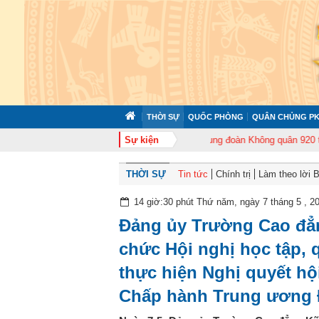
THỜI SỰ
QUỐC PHÒNG
QUÂN CHỦNG PK
tổ chức tập huấn cán bộ năm 2026
Sự kiện
Trung đoàn Không quân 920 tổ chức Lễ
THỜI SỰ
Tin tức
Chính trị
Làm theo lời 
14 giờ:30 phút Thứ năm, ngày 7 tháng 5 , 2
Đảng ủy Trường Cao đẳn
chức Hội nghị học tập, qu
thực hiện Nghị quyết hội
Chấp hành Trung ương 