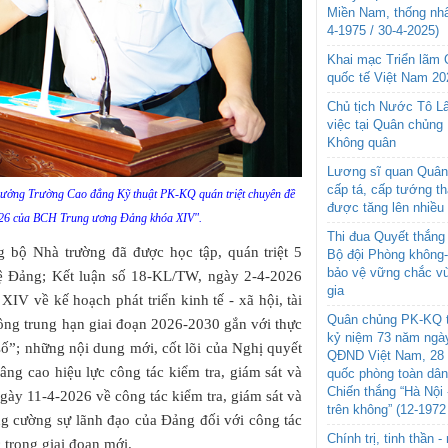
Miền Nam, thống nhấ
4-1975 / 30-4-2025)
Khai mạc Triển lãm
quốc tế Việt Nam 20
Chủ tịch Nước Tô L
việc tại Quân chủng
Không quân
Lương sĩ quan Quân 
cấp tá, cấp tướng t
rưởng Trường Cao đẳng Kỹ thuật PK-KQ quán triệt chuyên đề
được tăng lên nhiều
026 của BCH Trung ương Đảng khóa XIV".
Thi đua Quyết thắng 
g bộ Nhà trường đã được học tập, quán triệt 5
Bộ đội Phòng không
bảo vệ vững chắc vù
lệ Đảng; Kết luận số 18-KL/TW, ngày 2-4-2026
gia
V về kế hoạch phát triển kinh tế - xã hội, tài
Quân chủng PK-KQ t
công trung hạn giai đoạn 2026-2030 gắn với thực
kỷ niệm 73 năm ngày
số”; những nội dung mới, cốt lõi của Nghị quyết
QĐND Việt Nam, 28 
ng cao hiệu lực công tác kiểm tra, giám sát và
quốc phòng toàn dâ
Chiến thắng “Hà Nội 
ày 11-4-2026 về công tác kiểm tra, giám sát và
trên không” (12-1972
ăng cường sự lãnh đạo của Đảng đối với công tác
Chính trị, tinh thần 
 trong giai đoạn mới.