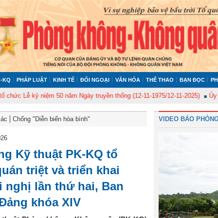
-KQ
PHÁP LUẬT
KINH TẾ
ĐỐI NGOẠI
VĂN HÓA
THỂ THAO
BẠN ĐỌC
PH
 kỷ niệm 50 năm Ngày truyền thống (12-11-1975/12-11-2025)
Ủy ban Kiểm 
Bác
Chống "Diễn biến hòa bình"
VIDEO BÁO PHÒNG
026
g Kỹ thuật PK-KQ tổ
án triệt và triển khai
 nghị lần thứ hai, Ban
Đảng khóa XIV