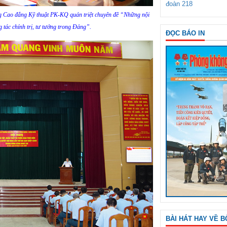
đoàn 218
g Cao đẳng Kỹ thuật PK-KQ quán triệt chuyên đề “Những nội
 tác chính trị, tư tưởng trong Đảng”.
ĐỌC BÁO IN
BÀI HÁT HAY VỀ B