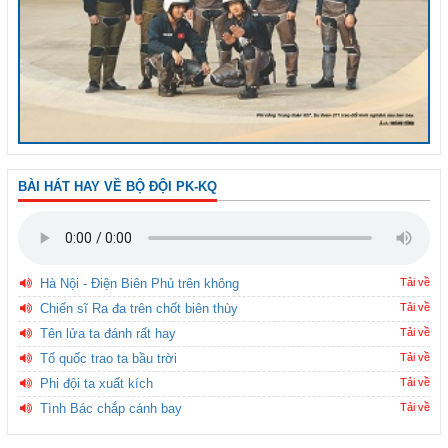
BÀI HÁT HAY VỀ BỘ ĐỘI PK-KQ
Hà Nội - Điện Biên Phủ trên không
Tải về
Chiến sĩ Ra đa trên chốt biên thùy
Tải về
Tên lửa ta đánh rất hay
Tải về
Tổ quốc trao ta bầu trời
Tải về
Phi đội ta xuất kích
Tải về
Tình Bác chắp cánh bay
Tải về