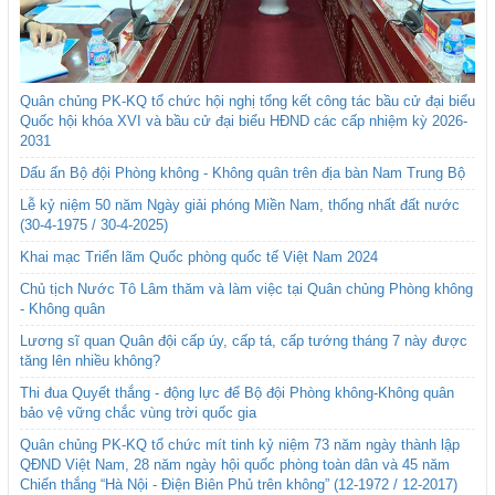
Quân chủng PK-KQ tổ chức hội nghị tổng kết công tác bầu cử đại biểu
Quốc hội khóa XVI và bầu cử đại biểu HĐND các cấp nhiệm kỳ 2026-
2031
Dấu ấn Bộ đội Phòng không - Không quân trên địa bàn Nam Trung Bộ
Lễ kỷ niệm 50 năm Ngày giải phóng Miền Nam, thống nhất đất nước
(30-4-1975 / 30-4-2025)
Khai mạc Triển lãm Quốc phòng quốc tế Việt Nam 2024
Chủ tịch Nước Tô Lâm thăm và làm việc tại Quân chủng Phòng không
- Không quân
Lương sĩ quan Quân đội cấp úy, cấp tá, cấp tướng tháng 7 này được
tăng lên nhiều không?
Thi đua Quyết thắng - động lực để Bộ đội Phòng không-Không quân
bảo vệ vững chắc vùng trời quốc gia
Quân chủng PK-KQ tổ chức mít tinh kỷ niệm 73 năm ngày thành lập
QĐND Việt Nam, 28 năm ngày hội quốc phòng toàn dân và 45 năm
Chiến thắng “Hà Nội - Điện Biên Phủ trên không” (12-1972 / 12-2017)