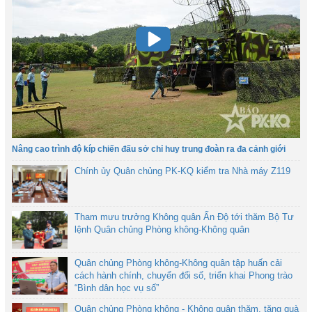
Nâng cao trình độ kíp chiến đấu sở chỉ huy trung đoàn ra đa cảnh giới
Chính ủy Quân chủng PK-KQ kiểm tra Nhà máy Z119
Tham mưu trưởng Không quân Ấn Độ tới thăm Bộ Tư
lệnh Quân chủng Phòng không-Không quân
Quân chủng Phòng không-Không quân tập huấn cải
cách hành chính, chuyển đổi số, triển khai Phong trào
“Bình dân học vụ số”
Quân chủng Phòng không - Không quân thăm, tặng quà