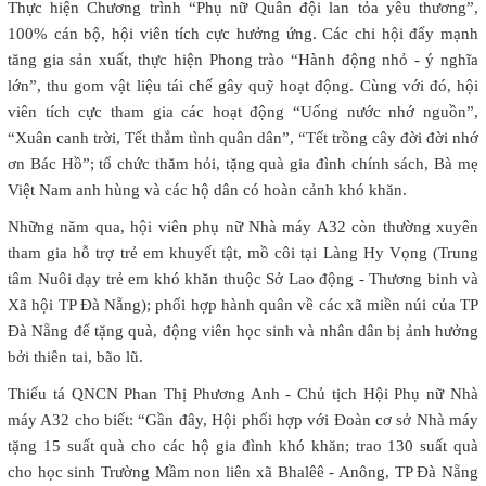
Thực hiện Chương trình “Phụ nữ Quân đội lan tỏa yêu thương”,
100% cán bộ, hội viên tích cực hưởng ứng. Các chi hội đẩy mạnh
tăng gia sản xuất, thực hiện Phong trào “Hành động nhỏ - ý nghĩa
lớn”, thu gom vật liệu tái chế gây quỹ hoạt động. Cùng với đó, hội
viên tích cực tham gia các hoạt động “Uống nước nhớ nguồn”,
“Xuân canh trời, Tết thắm tình quân dân”, “Tết trồng cây đời đời nhớ
ơn Bác Hồ”; tổ chức thăm hỏi, tặng quà gia đình chính sách, Bà mẹ
Việt Nam anh hùng và các hộ dân có hoàn cảnh khó khăn.
Những năm qua, hội viên phụ nữ Nhà máy A32 còn thường xuyên
tham gia hỗ trợ trẻ em khuyết tật, mồ côi tại Làng Hy Vọng (Trung
tâm Nuôi dạy trẻ em khó khăn thuộc Sở Lao động - Thương binh và
Xã hội TP Đà Nẵng); phối hợp hành quân về các xã miền núi của TP
Đà Nẵng để tặng quà, động viên học sinh và nhân dân bị ảnh hưởng
bởi thiên tai, bão lũ.
Thiếu tá QNCN Phan Thị Phương Anh - Chủ tịch Hội Phụ nữ Nhà
máy A32 cho biết: “Gần đây, Hội phối hợp với Đoàn cơ sở Nhà máy
tặng 15 suất quà cho các hộ gia đình khó khăn; trao 130 suất quà
cho học sinh Trường Mầm non liên xã Bhalêê - Anông, TP Đà Nẵng