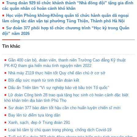
Trung đoàn 929 tổ chức khánh thành “Nhà đồng đội” tặng gia đình
các quân nhân có hoàn cảnh khó khăn
Học viện Phòng không-Không quân tổ chức hành quân dã ngoại
làm công tác dân vận tại phường Tùng Thiện, Thành phố Hà Nội
Sư đoàn 377 phối hợp tổ chức chương trình “Học kỳ trong Quân
đội” năm 2026
Tin khác
Gần 400 cán bộ, đoàn viên, thanh niên Trường Cao đẳng Kỹ thuật
PK-KQ tham gia hiến máu tình nguyện năm 2022
Nhà máy Z119 thực hiện tốt Quy chế dân chủ ở cơ sở
Bồi đắp sức mạnh từ tinh thần đoàn kết
Dấu ấn Triển lãm “Vì sự nghiệp bảo vệ bầu trời Tổ quốc”
Lữ đoàn Công binh 28 trao quà tặng học sinh có hoàn cảnh đặc biệt
khó khăn trên địa bàn tỉnh Phú Thọ
Sư đoàn 377 bảo đảm tốt hậu cần cho huấn luyện chiến sĩ mới
Bay lên từ điểm tựa lòng dân
Xanh, sạch, đẹp ở Trung đoàn 291
Loại bỏ tâm lý chủ quan trong phòng, chống dịch Covid-19