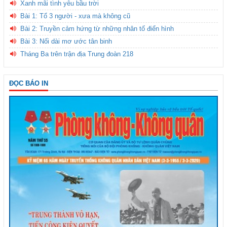
Xanh mãi tình yêu bầu trời
Bài 1: Tổ 3 người - xưa mà không cũ
Bài 2: Truyền cảm hứng từ những nhân tố điển hình
Bài 3: Nối dài mơ ước tân binh
Tháng Ba trên trận địa Trung đoàn 218
ĐỌC BÁO IN