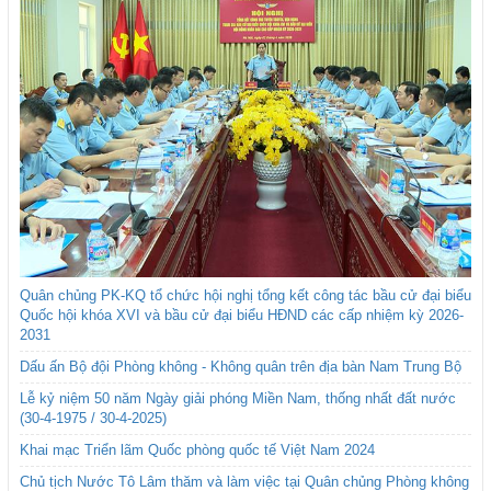
Quân chủng PK-KQ tổ chức hội nghị tổng kết công tác bầu cử đại biểu
Quốc hội khóa XVI và bầu cử đại biểu HĐND các cấp nhiệm kỳ 2026-
2031
Dấu ấn Bộ đội Phòng không - Không quân trên địa bàn Nam Trung Bộ
Lễ kỷ niệm 50 năm Ngày giải phóng Miền Nam, thống nhất đất nước
(30-4-1975 / 30-4-2025)
Khai mạc Triển lãm Quốc phòng quốc tế Việt Nam 2024
Chủ tịch Nước Tô Lâm thăm và làm việc tại Quân chủng Phòng không