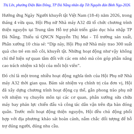
Thị Lên, phường Điện Bàn Đông, TP Đà Nẵng nhân dịp Tết Nguyên đán Bính Ngọ-2026.
Hưởng ứng Ngày Người khuyết tật Việt Nam (18-4) năm 2026, trong
tháng 4 vừa qua, Hội Phụ nữ Nhà máy A32 đã tổ chức chương trình
thiện nguyện tại Trung tâm Hỗ trợ phát triển giáo dục hòa nhập TP
Đà Nẵng. Thiếu tá QNCN Nguyễn Thị Mai - Tổ trưởng sản xuất,
Phân xưởng 10 chia sẻ: “Dịp này, Hội Phụ nữ Nhà máy trao 300 suất
quà cho trẻ em mồ côi, khuyết tật. Những hoạt động như vậy không
chỉ thể hiện sự quan tâm đối với các em nhỏ mà còn góp phần nâng
cao trách nhiệm xã hội của mỗi hội viên”.
Đó chỉ là một trong nhiều hoạt động nghĩa tình của Hội Phụ nữ Nhà
máy A32 thời gian qua. Bám sát nhiệm vụ chính trị của đơn vị, Hội
đã xây dựng chương trình hoạt động cụ thể, gắn phong trào phụ nữ
với nhiệm vụ chuyên môn tại các cơ quan, phân xưởng sửa chữa
máy bay phản lực chiến đấu và công tác dân vận trên địa bàn đóng
quân. Trước mỗi hoạt động thiện nguyện, Hội đều chủ động phối
hợp với địa phương khảo sát hoàn cảnh, nắm chắc đối tượng để hỗ
trợ đúng người, đúng nhu cầu.