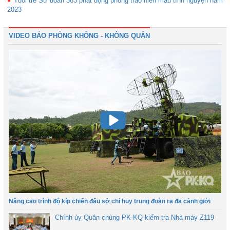
Tuổi trẻ Sư đoàn 363 phát động phong trào hiến máu tình nguyện năm
2023
VIDEO BÁO PHÒNG KHÔNG - KHÔNG QUÂN
Nâng cao trình độ kíp chiến đấu sở chỉ huy trung đoàn ra đa cảnh giới
Chính ủy Quân chủng PK-KQ kiểm tra Nhà máy Z119