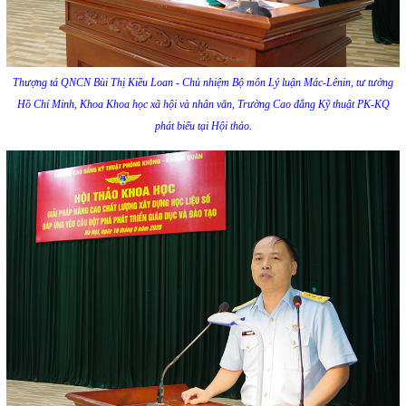
Thượng tá QNCN Bùi Thị Kiều Loan - Chủ nhiệm Bộ môn Lý luận Mác-Lênin, tư tưởng
Hồ Chí Minh, Khoa Khoa học xã hội và nhân văn, Trường Cao đẳng Kỹ thuật PK-KQ
phát biểu tại Hội thảo.