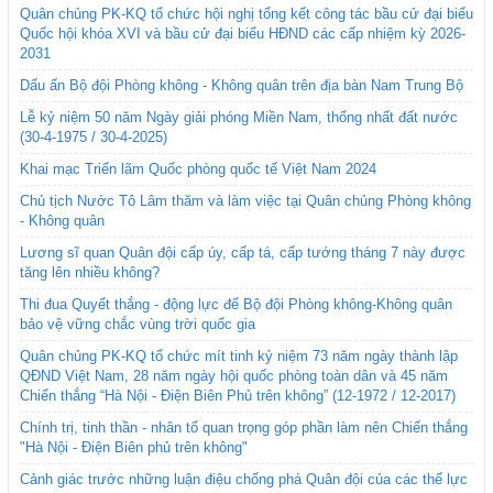
Quân chủng PK-KQ tổ chức hội nghị tổng kết công tác bầu cử đại biểu
Quốc hội khóa XVI và bầu cử đại biểu HĐND các cấp nhiệm kỳ 2026-
2031
Dấu ấn Bộ đội Phòng không - Không quân trên địa bàn Nam Trung Bộ
Lễ kỷ niệm 50 năm Ngày giải phóng Miền Nam, thống nhất đất nước
(30-4-1975 / 30-4-2025)
Khai mạc Triển lãm Quốc phòng quốc tế Việt Nam 2024
Chủ tịch Nước Tô Lâm thăm và làm việc tại Quân chủng Phòng không
- Không quân
Lương sĩ quan Quân đội cấp úy, cấp tá, cấp tướng tháng 7 này được
tăng lên nhiều không?
Thi đua Quyết thắng - động lực để Bộ đội Phòng không-Không quân
bảo vệ vững chắc vùng trời quốc gia
Quân chủng PK-KQ tổ chức mít tinh kỷ niệm 73 năm ngày thành lập
QĐND Việt Nam, 28 năm ngày hội quốc phòng toàn dân và 45 năm
Chiến thắng “Hà Nội - Điện Biên Phủ trên không” (12-1972 / 12-2017)
Chính trị, tinh thần - nhân tố quan trọng góp phần làm nên Chiến thắng
"Hà Nội - Điện Biên phủ trên không"
Cảnh giác trước những luận điệu chống phá Quân đội của các thế lực