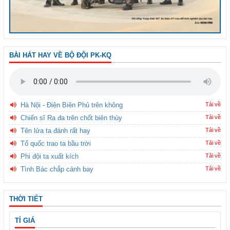
BÀI HÁT HAY VỀ BỘ ĐỘI PK-KQ
Hà Nội - Điện Biên Phủ trên không
Tải về
Chiến sĩ Ra đa trên chốt biên thùy
Tải về
Tên lửa ta đánh rất hay
Tải về
Tổ quốc trao ta bầu trời
Tải về
Phi đội ta xuất kích
Tải về
Tình Bác chắp cánh bay
Tải về
THỜI TIẾT
TỈ GIÁ