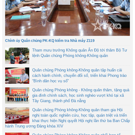
Chính ủy Quân chủng PK-KQ kiểm tra Nhà máy Z119
Tham mưu trưởng Không quân Ấn Độ tới thăm Bộ Tư
lệnh Quân chủng Phòng không-Không quân
Quân chủng Phòng không-Không quân tập huấn cải
cách hành chính, chuyển đổi số, triển khai Phong trào
“Bình dân học vụ số”
Quân chủng Phòng không - Không quân thăm, tặng quà
gia đình chính sách, học sinh nghèo vượt khó tại xã
Tây Giang, thành phố Đà nẵng
Quân chủng Phòng không-Không quân tham gia Hội
nghị toàn quốc nghiên cứu, học tập, quán triệt và triển
khai thực hiện Nghị quyết Hội nghị lần thứ ba Ban Chấp
hành Trung ương Đảng khóa XIV