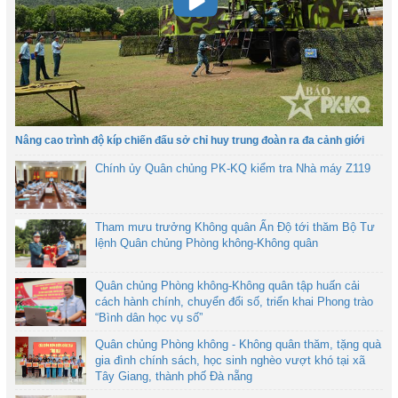
Nâng cao trình độ kíp chiến đấu sở chỉ huy trung đoàn ra đa cảnh giới
Chính ủy Quân chủng PK-KQ kiểm tra Nhà máy Z119
Tham mưu trưởng Không quân Ấn Độ tới thăm Bộ Tư
lệnh Quân chủng Phòng không-Không quân
Quân chủng Phòng không-Không quân tập huấn cải
cách hành chính, chuyển đổi số, triển khai Phong trào
“Bình dân học vụ số”
Quân chủng Phòng không - Không quân thăm, tặng quà
gia đình chính sách, học sinh nghèo vượt khó tại xã
Tây Giang, thành phố Đà nẵng