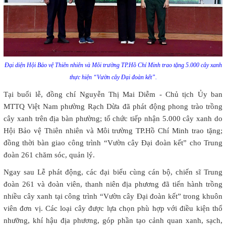
Đại diện Hội Bảo vệ Thiên nhiên và Môi trường TP.Hồ Chí Minh trao tặng 5.000 cây xanh
thực hiện “Vườn cây Đại đoàn kết”.
Tại buổi lễ, đồng chí Nguyễn Thị Mai Diễm - Chủ tịch Ủy ban
MTTQ Việt Nam phường Rạch Dừa đã phát động phong trào trồng
cây xanh trên địa bàn phường; tổ chức tiếp nhận 5.000 cây xanh do
Hội Bảo vệ Thiên nhiên và Môi trường TP.Hồ Chí Minh trao tặng;
đồng thời bàn giao công trình “Vườn cây Đại đoàn kết” cho Trung
đoàn 261 chăm sóc, quản lý.
Ngay sau Lễ phát động, các đại biểu cùng cán bộ, chiến sĩ Trung
đoàn 261 và đoàn viên, thanh niên địa phương đã tiến hành trồng
nhiều cây xanh tại công trình “Vườn cây Đại đoàn kết” trong khuôn
viên đơn vị. Các loại cây được lựa chọn phù hợp với điều kiện thổ
nhưỡng, khí hậu địa phương, góp phần tạo cảnh quan xanh, sạch,