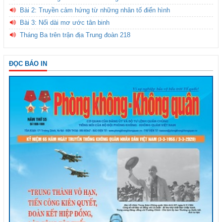
Bài 2: Truyền cảm hứng từ những nhân tố điển hình
Bài 3: Nối dài mơ ước tân binh
Tháng Ba trên trận địa Trung đoàn 218
ĐỌC BÁO IN