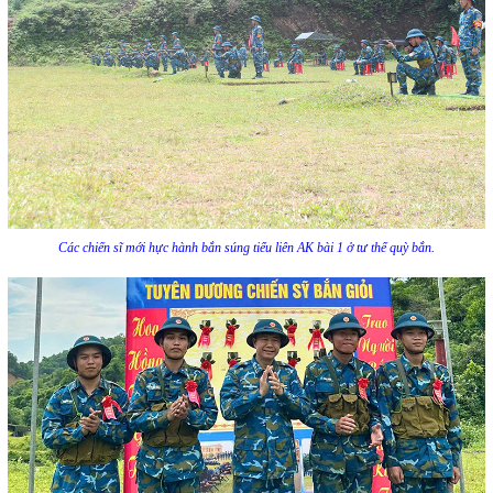
Các chiến sĩ mới hực hành bắn súng tiểu liên AK bài 1 ở tư thế quỳ bắn.