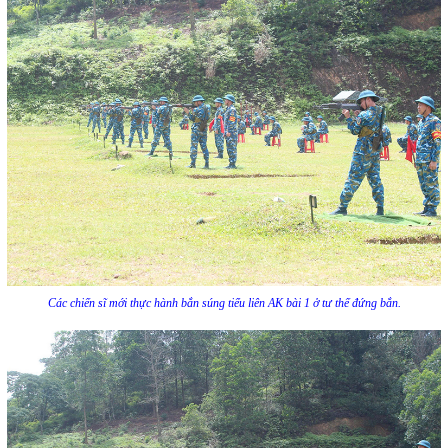
Các chiến sĩ mới thực hành bắn súng tiểu liên AK bài 1 ở tư thế đứng bắn.