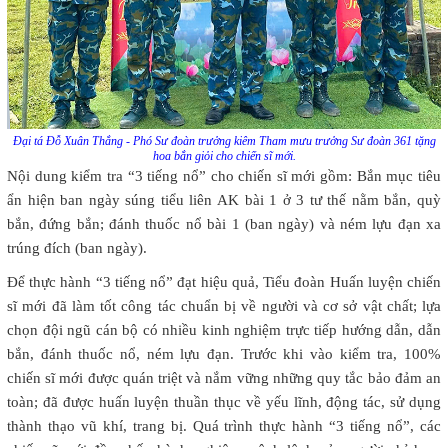
Đại tá Đỗ Xuân Thắng - Phó Sư đoàn trưởng kiêm Tham mưu trưởng Sư đoàn 361 tặng
hoa bắn giỏi cho chiến sĩ mới.
Nội dung kiểm tra “3 tiếng nổ” cho chiến sĩ mới gồm: Bắn mục tiêu
ẩn hiện ban ngày súng tiểu liên AK bài 1 ở 3 tư thế nằm bắn, quỳ
bắn, đứng bắn; đánh thuốc nổ bài 1 (ban ngày) và ném lựu đạn xa
trúng đích (ban ngày).
Để thực hành “3 tiếng nổ” đạt hiệu quả, Tiểu đoàn Huấn luyện chiến
sĩ mới đã làm tốt công tác chuẩn bị về người và cơ sở vật chất; lựa
chọn đội ngũ cán bộ có nhiều kinh nghiệm trực tiếp hướng dẫn, dẫn
bắn, đánh thuốc nổ, ném lựu đạn. Trước khi vào kiểm tra, 100%
chiến sĩ mới được quán triệt và nắm vững những quy tắc bảo đảm an
toàn; đã được huấn luyện thuần thục về yếu lĩnh, động tác, sử dụng
thành thạo vũ khí, trang bị. Quá trình thực hành “3 tiếng nổ”, các