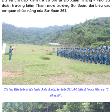
Dự và chỉ đạo kiểm tra có Đại tá Đỗ Xuân Thắng - Phó Sư
đoàn trưởng kiêm Tham mưu trưởng Sư đoàn, đại biểu các
cơ quan chức năng của Sư đoàn 361.
Chỉ huy Tiểu đoàn Huấn luyện chiến sĩ mới, Sư đoàn 361 phổ biến kế hoạch kiểm tra “3
tiếng nổ”.