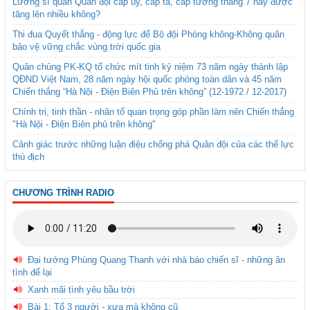
Lương sĩ quan Quân đội cấp úy, cấp tá, cấp tướng tháng 7 này được
tăng lên nhiều không?
Thi đua Quyết thắng - động lực để Bộ đội Phòng không-Không quân
bảo vệ vững chắc vùng trời quốc gia
Quân chủng PK-KQ tổ chức mít tinh kỷ niệm 73 năm ngày thành lập
QĐND Việt Nam, 28 năm ngày hội quốc phòng toàn dân và 45 năm
Chiến thắng “Hà Nội - Điện Biên Phủ trên không” (12-1972 / 12-2017)
Chính trị, tinh thần - nhân tố quan trọng góp phần làm nên Chiến thắng
"Hà Nội - Điện Biên phủ trên không"
Cảnh giác trước những luận điệu chống phá Quân đội của các thế lực
thù địch
CHƯƠNG TRÌNH RADIO
Đại tướng Phùng Quang Thanh với nhà báo chiến sĩ - những ân
tình để lại
Xanh mãi tình yêu bầu trời
Bài 1: Tổ 3 người - xưa mà không cũ