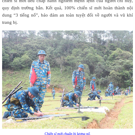
chiến sĩ mới đều chấp hành nghiêm mệnh lệnh của người chỉ huy,
quy định trường bắn. Kết quả, 100% chiến sĩ mới hoàn thành nội
dung “3 tiếng nổ”, bảo đảm an toàn tuyệt đối về người và vũ khí
trang bị.
Chiến sĩ mới chuẩn bị lượng nổ.