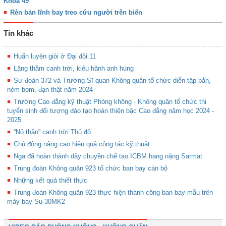
Khóa 49
Rèn bản lĩnh bay treo cứu người trên biển
Tin khác
Huấn luyện giỏi ở Đại đội 11
Lặng thầm canh trời, kiêu hãnh anh hùng
Sư đoàn 372 và Trường Sĩ quan Không quân tổ chức diễn tập bắn,
ném bom, đạn thật năm 2024
Trường Cao đẳng kỹ thuật Phòng không - Không quân tổ chức thi
tuyển sinh đối tượng đào tạo hoàn thiện bậc Cao đẳng năm học 2024 -
2025
“Nỏ thần” canh trời Thủ đô
Chủ động nâng cao hiệu quả công tác kỹ thuật
Nga đã hoàn thành dây chuyền chế tạo ICBM hạng nặng Sarmat
Trung đoàn Không quân 923 tổ chức ban bay cán bộ
Những kết quả thiết thực
Trung đoàn Không quân 923 thực hiện thành công ban bay mẫu trên
máy bay Su-30MK2