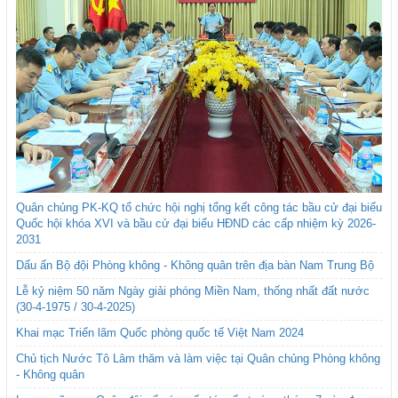
Quân chủng PK-KQ tổ chức hội nghị tổng kết công tác bầu cử đại biểu
Quốc hội khóa XVI và bầu cử đại biểu HĐND các cấp nhiệm kỳ 2026-
2031
Dấu ấn Bộ đội Phòng không - Không quân trên địa bàn Nam Trung Bộ
Lễ kỷ niệm 50 năm Ngày giải phóng Miền Nam, thống nhất đất nước
(30-4-1975 / 30-4-2025)
Khai mạc Triển lãm Quốc phòng quốc tế Việt Nam 2024
Chủ tịch Nước Tô Lâm thăm và làm việc tại Quân chủng Phòng không
- Không quân