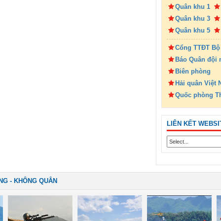
Quân khu 1
Quân khu 3
Quân khu 5
Cổng TTĐT Bộ
Báo Quân đội 
Biên phòng
Hải quân Việt
Quốc phòng T
LIÊN KẾT WEBSI
NG - KHÔNG QUÂN