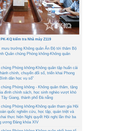
 PK-KQ kiểm tra Nhà máy Z119
 mưu trưởng Không quân Ấn Độ tới thăm Bộ
ệnh Quân chủng Phòng không-Không quân
 chủng Phòng không-Không quân tập huấn cải
hành chính, chuyển đổi số, triển khai Phong
“Bình dân học vụ số”
 chủng Phòng không - Không quân thăm, tặng
ia đình chính sách, học sinh nghèo vượt khó
ã Tây Giang, thành phố Đà nẵng
 chủng Phòng không-Không quân tham gia Hội
toàn quốc nghiên cứu, học tập, quán triệt và
 khai thực hiện Nghị quyết Hội nghị lần thứ ba
g ương Đảng khóa XIV
 chủng Phòng không-Không quân phối hợp tổ