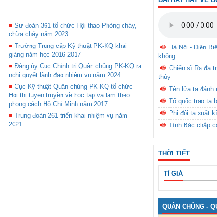
BÀI HÁT HAY VỀ B
Sư đoàn 361 tổ chức Hội thao Phòng cháy,
chữa cháy năm 2023
Trường Trung cấp Kỹ thuật PK-KQ khai
Hà Nội - Điện Bi
giảng năm học 2016-2017
không
Đảng ủy Cục Chính trị Quân chủng PK-KQ ra
Chiến sĩ Ra đa t
nghị quyết lãnh đạo nhiệm vụ năm 2024
thùy
Cục Kỹ thuật Quân chủng PK-KQ tổ chức
Tên lửa ta đánh 
Hội thi tuyên truyền về học tập và làm theo
Tổ quốc trao ta b
phong cách Hồ Chí Minh năm 2017
Phi đội ta xuất k
Trung đoàn 261 triển khai nhiệm vụ năm
2021
Tình Bác chắp c
THỜI TIẾT
TỈ GIÁ
QUÂN CHỦNG - Q