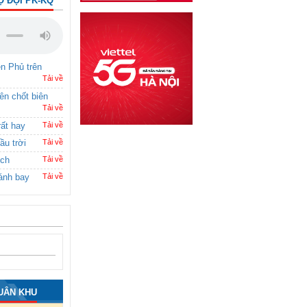
Ộ ĐỘI PK-KQ
ên Phủ trên
Tải về
rên chốt biên
Tải về
rất hay
Tải về
ầu trời
Tải về
ích
Tải về
ánh bay
Tải về
UÂN KHU