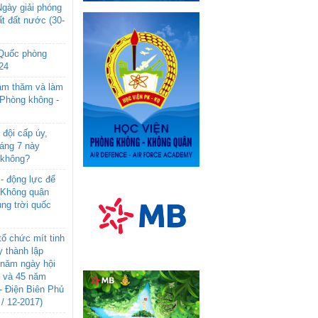
gày giải phóng
t đất nước (30-
 Quốc phòng
24
âm thăm và làm
 Phòng không -
đội cấp úy,
háng 7 này
 không?
- động lực để
-Không quân
ng trời quốc
ổ chức mít tinh
 thành lập
năm ngày hội
n và 45 năm
- Điện Biên Phủ
 / 12-2017)