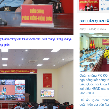
chức 
gia đ
DƯ LUẬN QUAN T
Ngày 2 Tháng 4, 2026
ủy Quân chủng chủ trì tại điểm cầu Quân chủng Phòng không-
ng quân.
Quân chủng PK-KQ t
nghị tổng kết công t
biểu Quốc hội khóa 
đại biểu HĐND các 
2026-2031
Dấu ấn Bộ đội Phòn
quân trên địa bàn N