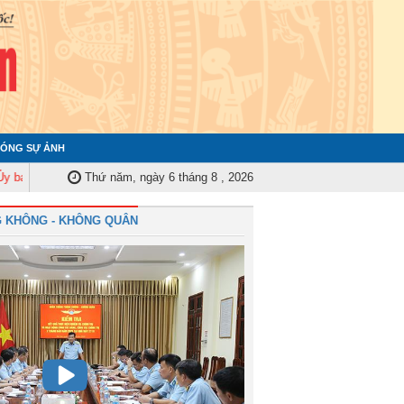
ÓNG SỰ ẢNH
iểm tra Quân ủy Trung ương tập huấn nghiệp vụ công tác kiểm tra, giám sá
Thứ năm, ngày 6 tháng 8 , 2026
 KHÔNG - KHÔNG QUÂN