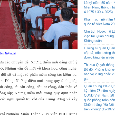
Lễ kỷ niệm 50 năm N
Miền Nam, thống nhấ
4-1975 / 30-4-2025)
Khai mạc Triển lãm
quốc tế Việt Nam 20
Chủ tịch Nước Tô L
việc tại Quân chủng
Không quân
Lương sĩ quan Quân 
cấp tá, cấp tướng t
nh Hội nghị.
được tăng lên nhiều
 cứu các chuyên đề: Những điểm mới đáng chú ý
Thi đua Quyết thắng 
 bộ; Những vấn đề mới về khoa học, công nghệ,
Bộ đội Phòng không
bảo vệ vững chắc vù
 đổi số và một số phần mềm công tác kiểm tra,
gia
 tra Đảng; Những điểm mới trong quy định pháp
Quân chủng PK-KQ t
nh công, tài sản công, đầu tư công, đấu thầu và
kỷ niệm 73 năm ngày
 công lập; Những điểm mới trong quy định pháp
QĐND Việt Nam, 28 
t các nghị quyết trụ cột của Trung ương và xây
quốc phòng toàn dâ
Chiến thắng “Hà Nội 
trên không” (12-1972
g chí Nghiêm Xuân Thành - Ủy viên BCH Trung