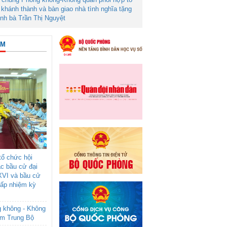
khánh thành và bàn giao nhà tình nghĩa tặng
ình bà Trần Thị Nguyệt
ÂM
ổ chức hội
ác bầu cử đại
XVI và bầu cử
cấp nhiệm kỳ
g không - Không
am Trung Bộ