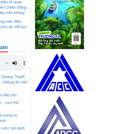
- nhân tố quan
nên Chiến thắng
phủ trên không"
ng luận điệu
của các thế lực
ADIO
g Quang Thanh
 - những ân tình
u bầu trời
i - xưa mà
ảm hứng từ
hình
ơ ước tân binh