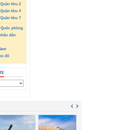
Quân khu 2
Quân khu 4
Quân khu 7
 Quốc phòng
nhân dân
 Nam
hủ đô
TE