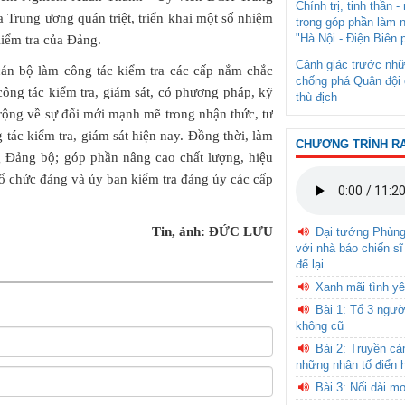
Chính trị, tinh thần 
Trung ương quán triệt, triển khai một số nhiệm
trọng góp phần làm 
"Hà Nội - Điện Biên 
iểm tra của Đảng.
Cảnh giác trước nhữ
án bộ làm công tác kiểm tra các cấp nắm chắc
chống phá Quân đội 
công tác kiểm tra, giám sát, có phương pháp, kỹ
thù địch
 rộng về sự đổi mới mạnh mẽ trong nhận thức, tư
tác kiểm tra, giám sát hiện nay. Đồng thời, làm
CHƯƠNG TRÌNH R
g Đảng bộ; góp phần nâng cao chất lượng, hiệu
 tổ chức đảng và ủy ban kiểm tra đảng ủy các cấp
Tin, ảnh: ĐỨC LƯU
Đại tướng Phùn
với nhà báo chiến sĩ
để lại
Xanh mãi tình yê
Bài 1: Tổ 3 ngườ
không cũ
Bài 2: Truyền c
những nhân tố điển 
Bài 3: Nối dài m