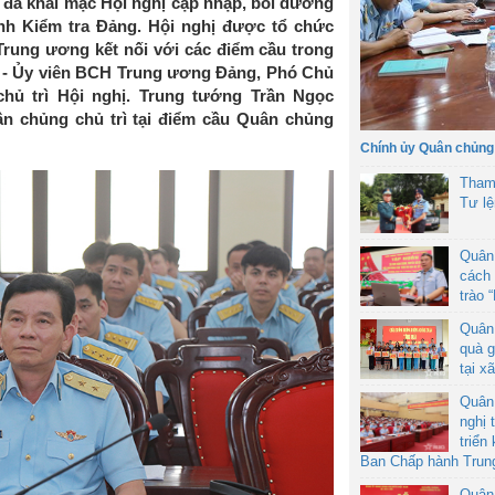
 đã khai mạc Hội nghị cập nhập, bồi dưỡng
nh Kiểm tra Đảng. Hội nghị được tổ chức
 Trung ương kết nối với các điểm cầu trong
 - Ủy viên BCH Trung ương Đảng, Phó Chủ
hủ trì Hội nghị. Trung tướng Trần Ngọc
n chủng chủ trì tại điểm cầu Quân chủng
Chính ủy Quân chủng
Tham
Tư l
Quân
cách 
trào 
Quân
quà g
tại x
Quân
nghị 
triển
Ban Chấp hành Trun
Quân