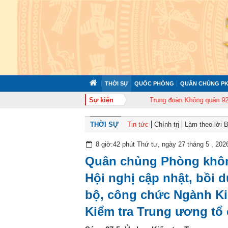
THỜI SỰ
QUỐC PHÒNG
QUÂN CHỦNG PK
372 tổ chức tập huấn cán bộ năm 2026
Sự kiện
Trung đoàn Không quân 920 tổ chứ
THỜI SỰ
Tin tức
Chính trị
Làm theo lời 
8 giờ:42 phút Thứ tư, ngày 27 tháng 5 , 202
Quân chủng Phòng khôn
Hội nghị cập nhật, bồi 
bộ, công chức Ngành Ki
Kiểm tra Trung ương tổ