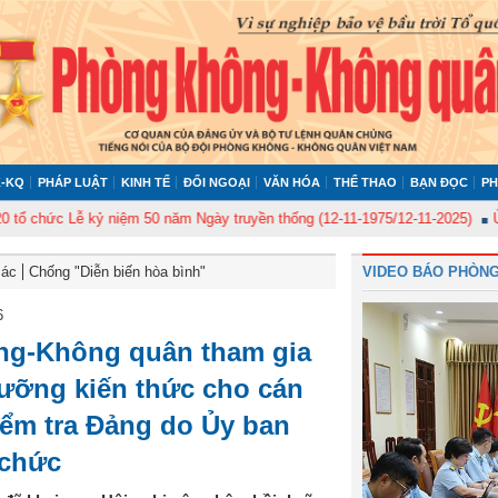
-KQ
PHÁP LUẬT
KINH TẾ
ĐỐI NGOẠI
VĂN HÓA
THỂ THAO
BẠN ĐỌC
PH
c Lễ kỷ niệm 50 năm Ngày truyền thống (12-11-1975/12-11-2025)
Ủy ban K
Bác
Chống "Diễn biến hòa bình"
VIDEO BÁO PHÒNG
6
g-Không quân tham gia
dưỡng kiến thức cho cán
ểm tra Đảng do Ủy ban
 chức