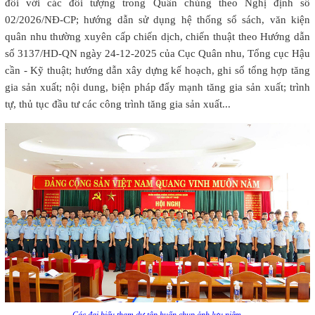
đối với các đối tượng trong Quân chủng theo Nghị định số
02/2026/NĐ-CP; hướng dẫn sử dụng hệ thống sổ sách, văn kiện
quân nhu thường xuyên cấp chiến dịch, chiến thuật theo Hướng dẫn
số 3137/HD-QN ngày 24-12-2025 của Cục Quân nhu, Tổng cục Hậu
cần - Kỹ thuật; hướng dẫn xây dựng kế hoạch, ghi sổ tổng hợp tăng
gia sản xuất; nội dung, biện pháp đẩy mạnh tăng gia sản xuất; trình
tự, thủ tục đầu tư các công trình tăng gia sản xuất...
Các đại biểu tham dự tập huấn chụp ảnh lưu niệm.