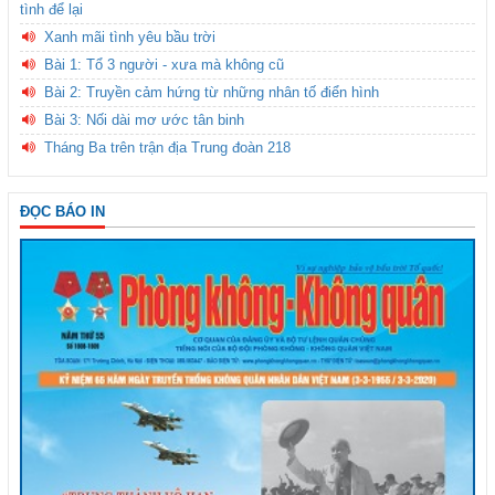
tình để lại
Xanh mãi tình yêu bầu trời
Bài 1: Tổ 3 người - xưa mà không cũ
Bài 2: Truyền cảm hứng từ những nhân tố điển hình
Bài 3: Nối dài mơ ước tân binh
Tháng Ba trên trận địa Trung đoàn 218
ĐỌC BÁO IN