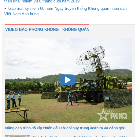
triển khai nhiệm vụ 6 tháng cuối năm 2019
Gặp mặt kỷ niệm 68 năm Ngày truyền thống Không quân nhân dân
Việt Nam Anh hùng
VIDEO BÁO PHÒNG KHÔNG - KHÔNG QUÂN
Nâng cao trình độ kíp chiến đấu sở chỉ huy trung đoàn ra đa cảnh giới