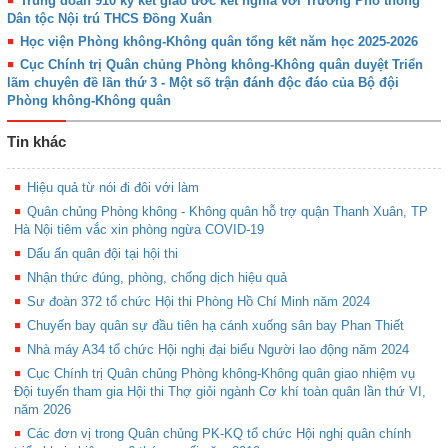
Trung đoàn 910 ký kết giao ước kết nghĩa với Trường Phổ thông
Dân tộc Nội trú THCS Đồng Xuân
Học viện Phòng không-Không quân tổng kết năm học 2025-2026
Cục Chính trị Quân chủng Phòng không-Không quân duyệt Triển
lãm chuyên đề lần thứ 3 - Một số trận đánh độc đáo của Bộ đội
Phòng không-Không quân
Tin khác
Hiệu quả từ nói đi đôi với làm
Quân chủng Phòng không - Không quân hỗ trợ quận Thanh Xuân, TP
Hà Nội tiêm vắc xin phòng ngừa COVID-19
Dấu ấn quân đội tại hội thi
Nhận thức đúng, phòng, chống dịch hiệu quả
Sư đoàn 372 tổ chức Hội thi Phòng Hồ Chí Minh năm 2024
Chuyến bay quân sự đầu tiên hạ cánh xuống sân bay Phan Thiết
Nhà máy A34 tổ chức Hội nghị đại biểu Người lao động năm 2024
Cục Chính trị Quân chủng Phòng không-Không quân giao nhiệm vụ
Đội tuyển tham gia Hội thi Thợ giỏi ngành Cơ khí toàn quân lần thứ VI,
năm 2026
Các đơn vị trong Quân chủng PK-KQ tổ chức Hội nghị quân chính