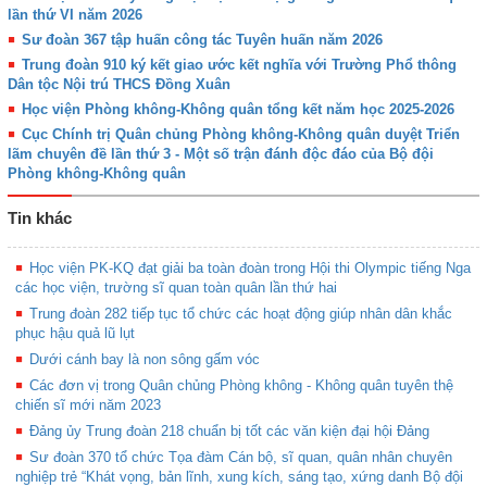
lần thứ VI năm 2026
Sư đoàn 367 tập huấn công tác Tuyên huấn năm 2026
Trung đoàn 910 ký kết giao ước kết nghĩa với Trường Phổ thông
Dân tộc Nội trú THCS Đồng Xuân
Học viện Phòng không-Không quân tổng kết năm học 2025-2026
Cục Chính trị Quân chủng Phòng không-Không quân duyệt Triển
lãm chuyên đề lần thứ 3 - Một số trận đánh độc đáo của Bộ đội
Phòng không-Không quân
Tin khác
Học viện PK-KQ đạt giải ba toàn đoàn trong Hội thi Olympic tiếng Nga
các học viện, trường sĩ quan toàn quân lần thứ hai
Trung đoàn 282 tiếp tục tổ chức các hoạt động giúp nhân dân khắc
phục hậu quả lũ lụt
Dưới cánh bay là non sông gấm vóc
Các đơn vị trong Quân chủng Phòng không - Không quân tuyên thệ
chiến sĩ mới năm 2023
Đảng ủy Trung đoàn 218 chuẩn bị tốt các văn kiện đại hội Đảng
Sư đoàn 370 tổ chức Tọa đàm Cán bộ, sĩ quan, quân nhân chuyên
nghiệp trẻ “Khát vọng, bản lĩnh, xung kích, sáng tạo, xứng danh Bộ đội