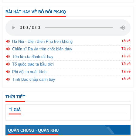
BÀI HÁT HAY VỀ BỘ ĐỘI PK-KQ
Hà Nội - Điện Biên Phủ trên không
Tải về
Chiến sĩ Ra đa trên chốt biên thùy
Tải về
Tên lửa ta đánh rất hay
Tải về
Tổ quốc trao ta bầu trời
Tải về
Phi đội ta xuất kích
Tải về
Tình Bác chắp cánh bay
Tải về
THỜI TIẾT
TỈ GIÁ
QUÂN CHỦNG - QUÂN KHU