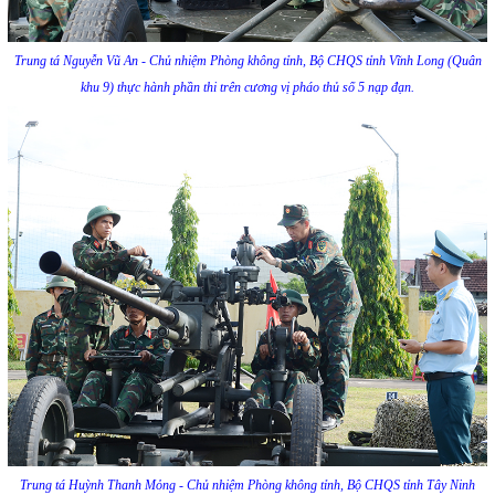
Trung tá Nguyễn Vũ An - Chủ nhiệm Phòng không tỉnh, Bộ CHQS tỉnh Vĩnh Long (Quân
khu 9) thực hành phần thi trên cương vị pháo thủ số 5 nạp đạn.
Trung tá Huỳnh Thanh Mỏng - Chủ nhiệm Phòng không tỉnh, Bộ CHQS tỉnh Tây Ninh