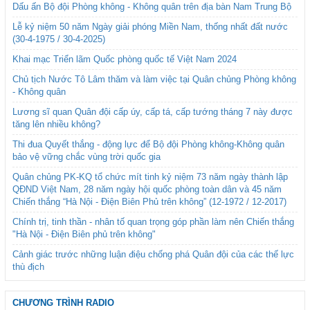
Dấu ấn Bộ đội Phòng không - Không quân trên địa bàn Nam Trung Bộ
Lễ kỷ niệm 50 năm Ngày giải phóng Miền Nam, thống nhất đất nước
(30-4-1975 / 30-4-2025)
Khai mạc Triển lãm Quốc phòng quốc tế Việt Nam 2024
Chủ tịch Nước Tô Lâm thăm và làm việc tại Quân chủng Phòng không
- Không quân
Lương sĩ quan Quân đội cấp úy, cấp tá, cấp tướng tháng 7 này được
tăng lên nhiều không?
Thi đua Quyết thắng - động lực để Bộ đội Phòng không-Không quân
bảo vệ vững chắc vùng trời quốc gia
Quân chủng PK-KQ tổ chức mít tinh kỷ niệm 73 năm ngày thành lập
QĐND Việt Nam, 28 năm ngày hội quốc phòng toàn dân và 45 năm
Chiến thắng “Hà Nội - Điện Biên Phủ trên không” (12-1972 / 12-2017)
Chính trị, tinh thần - nhân tố quan trọng góp phần làm nên Chiến thắng
"Hà Nội - Điện Biên phủ trên không"
Cảnh giác trước những luận điệu chống phá Quân đội của các thế lực
thù địch
CHƯƠNG TRÌNH RADIO