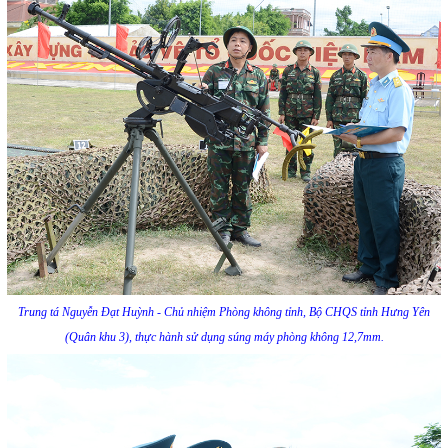
Trung tá Nguyễn Đạt Huỳnh - Chủ nhiệm Phòng không tỉnh, Bộ CHQS tỉnh Hưng Yên
(Quân khu 3), thực hành sử dụng súng máy phòng không 12,7mm.