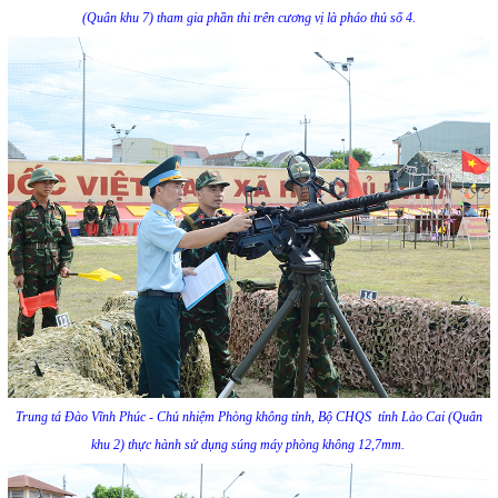
(Quân khu 7) tham gia phần thi trên cương vị là pháo thủ số 4.
Trung tá Đào Vĩnh Phúc - Chủ nhiệm Phòng không tỉnh, Bộ CHQS tỉnh Lào Cai (Quân
khu 2) thực hành sử dụng súng máy phòng không 12,7mm.