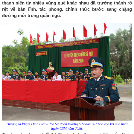
thanh niên từ nhiều vùng quê khác nhau đã trưởng thành rõ
rệt về bản lĩnh, tác phong, chính thức bước sang chặng
đường mới trong quân ngũ.
Thượng tá Phạm Đình Biên - Phó Sư đoàn trưởng Sư đoàn 367 báo cáo kết quả huấn
luyện CSM năm 2026.