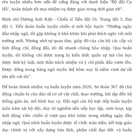
rèn luyện nhiều hơn nữa để xứng đáng với danh hiệu ‘Bộ đội Cụ
Hồ’, hoàn thành tốt mọi nhiệm vụ được giao trong thời gian tới”.
Binh nhì Dương Anh Kiệt - Chiến sĩ Tiểu đội 10, Trung đội 3, Đại
đội 1, Tiểu đoàn huấn luyện chiến sĩ mới bộc bạch: “Những ngày
đầu nhập ngũ, tôi gặp không ít khó khăn khi phải thích nghi với môi
trường mới. Nhưng nhờ sự quan tâm, giúp đỡ của cán bộ các cấp và
tình đồng chí, đồng đội, tôi đã nhanh chóng hòa nhập. Qua huấn
luyện, tôi không chỉ được trang bị kiến thức quân sự mà còn học
được tính kỷ luật, tinh thần trách nhiệm và ý chí phấn đấu vươn lên.
Được đứng trong hàng ngũ tuyên thệ hôm nay là niềm vinh dự rất
lớn đối với tôi”.
Để hoàn thành nhiệm vụ huấn luyện năm 2026, Sư đoàn 367 đã chủ
động chuẩn bị chu đáo từ cơ sở vật chất, thao trường, bãi tập đến hệ
thống giáo án, mô hình học cụ. Đội ngũ cán bộ trực tiếp huấn luyện
luôn bám sát bộ đội, duy trì nghiêm nền nếp học tập, sinh hoạt, kịp
thời động viên chiến sĩ vượt qua khó khăn trong những ngày đầu
nhập ngũ. Quá trình huấn luyện được tổ chức toàn diện, kết hợp giáo
dục chính trị với xây dựng bản lĩnh, phẩm chất đạo đức và huấn