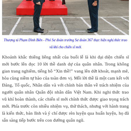
Thượng tá Phạm Đình Biên - Phó Sư đoàn trưởng Sư đoàn 367 thực hiện nghị thức trao
vũ khí cho chiến sĩ mới.
Khoảnh khắc thiêng liêng nhất của buổi lễ là khi đại diện chiến sĩ
mới bước lên đọc 10 lời thề danh dự của quân nhân. Trong không
gian trang nghiêm, tiếng hô “Xin thề!” vang lên dứt khoát, mạnh mẽ,
hòa cùng niềm tự hào của toàn đơn vị. Mỗi lời thề là một cam kết với
Đảng, Tổ quốc, Nhân dân và với chính bản thân về trách nhiệm của
người quân nhân Quân đội nhân dân Việt Nam. Khi nghi thức trao
vũ khí hoàn thành, các chiến sĩ mới chính thức được giao trọng trách
mới. Phía trước còn nhiều nhiệm vụ, thử thách, nhưng với hành trang
là kiến thức, bản lĩnh và ý chí được rèn luyện qua huấn luyện, họ đã
sẵn sàng tiếp bước trên con đường quân ngũ.