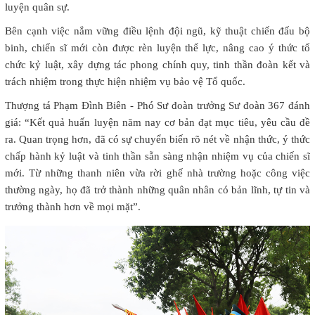
luyện quân sự.
Bên cạnh việc nắm vững điều lệnh đội ngũ, kỹ thuật chiến đấu bộ
binh, chiến sĩ mới còn được rèn luyện thể lực, nâng cao ý thức tổ
chức kỷ luật, xây dựng tác phong chính quy, tinh thần đoàn kết và
trách nhiệm trong thực hiện nhiệm vụ bảo vệ Tổ quốc.
Thượng tá Phạm Đình Biên - Phó Sư đoàn trưởng Sư đoàn 367 đánh
giá: “Kết quả huấn luyện năm nay cơ bản đạt mục tiêu, yêu cầu đề
ra. Quan trọng hơn, đã có sự chuyển biến rõ nét về nhận thức, ý thức
chấp hành kỷ luật và tinh thần sẵn sàng nhận nhiệm vụ của chiến sĩ
mới. Từ những thanh niên vừa rời ghế nhà trường hoặc công việc
thường ngày, họ đã trở thành những quân nhân có bản lĩnh, tự tin và
trưởng thành hơn về mọi mặt”.