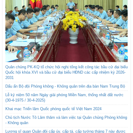
Quân chủng PK-KQ tổ chức hội nghị tổng kết công tác bầu cử đại biểu
Quốc hội khóa XVI và bầu cử đại biểu HĐND các cấp nhiệm kỳ 2026-
2031
Dấu ấn Bộ đội Phòng không - Không quân trên địa bàn Nam Trung Bộ
Lễ kỷ niệm 50 năm Ngày giải phóng Miền Nam, thống nhất đất nước
(30-4-1975 / 30-4-2025)
Khai mạc Triển lãm Quốc phòng quốc tế Việt Nam 2024
Chủ tịch Nước Tô Lâm thăm và làm việc tại Quân chủng Phòng không
- Không quân
Lương sĩ quan Quân đội cấp úy, cấp tá, cấp tướng tháng 7 này được