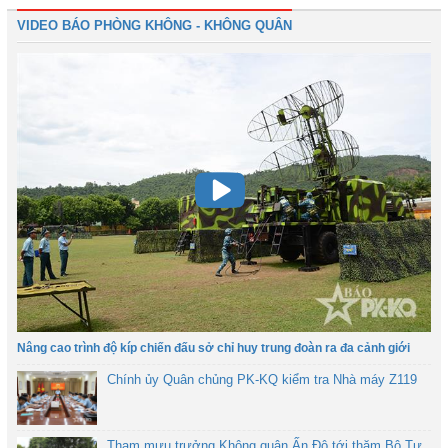
VIDEO BÁO PHÒNG KHÔNG - KHÔNG QUÂN
Nâng cao trình độ kíp chiến đấu sở chỉ huy trung đoàn ra đa cảnh giới
Chính ủy Quân chủng PK-KQ kiểm tra Nhà máy Z119
Tham mưu trưởng Không quân Ấn Độ tới thăm Bộ Tư