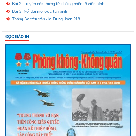
Bài 2: Truyền cảm hứng từ những nhân tố điển hình
Bài 3: Nối dài mơ ước tân binh
Tháng Ba trên trận địa Trung đoàn 218
ĐỌC BÁO IN