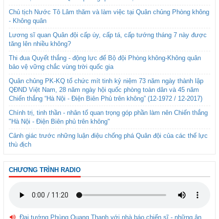
Chủ tịch Nước Tô Lâm thăm và làm việc tại Quân chủng Phòng không
- Không quân
Lương sĩ quan Quân đội cấp úy, cấp tá, cấp tướng tháng 7 này được
tăng lên nhiều không?
Thi đua Quyết thắng - động lực để Bộ đội Phòng không-Không quân
bảo vệ vững chắc vùng trời quốc gia
Quân chủng PK-KQ tổ chức mít tinh kỷ niệm 73 năm ngày thành lập
QĐND Việt Nam, 28 năm ngày hội quốc phòng toàn dân và 45 năm
Chiến thắng “Hà Nội - Điện Biên Phủ trên không” (12-1972 / 12-2017)
Chính trị, tinh thần - nhân tố quan trọng góp phần làm nên Chiến thắng
"Hà Nội - Điện Biên phủ trên không"
Cảnh giác trước những luận điệu chống phá Quân đội của các thế lực
thù địch
CHƯƠNG TRÌNH RADIO
Đại tướng Phùng Quang Thanh với nhà báo chiến sĩ - những ân