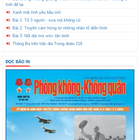
tình để lại
Xanh mãi tình yêu bầu trời
Bài 1: Tổ 3 người - xưa mà không cũ
Bài 2: Truyền cảm hứng từ những nhân tố điển hình
Bài 3: Nối dài mơ ước tân binh
Tháng Ba trên trận địa Trung đoàn 218
ĐỌC BÁO IN