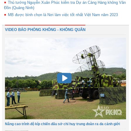
Thủ tướng Nguyễn Xuân Phúc kiểm tra Dự án Cảng Hàng không Vân
Đồn (Quảng Ninh)
MB được bình chọn là Nơi làm việc tốt nhất Việt Nam năm 2023
VIDEO BÁO PHÒNG KHÔNG - KHÔNG QUÂN
Nâng cao trình độ kíp chiến đấu sở chỉ huy trung đoàn ra đa cảnh giới