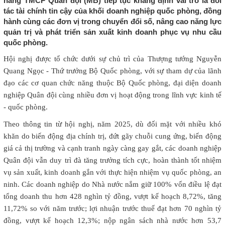
hàng TMCP Quân đội (MB) tiếp tục khẳng định vai trò là đối
tác tài chính tin cậy của khối doanh nghiệp quốc phòng, đồng
hành cùng các đơn vị trong chuyển đổi số, nâng cao năng lực
quản trị và phát triển sản xuất kinh doanh phục vụ nhu cầu
quốc phòng.
Hội nghị được tổ chức dưới sự chủ trì của Thượng tướng Nguyễn
Quang Ngọc - Thứ trưởng Bộ Quốc phòng, với sự tham dự của lãnh
đạo các cơ quan chức năng thuộc Bộ Quốc phòng, đại diện doanh
nghiệp Quân đội cùng nhiều đơn vị hoạt động trong lĩnh vực kinh tế
- quốc phòng.
Theo thông tin từ hội nghị, năm 2025, dù đối mặt với nhiều khó
khăn do biến động địa chính trị, đứt gãy chuỗi cung ứng, biến động
giá cả thị trường và cạnh tranh ngày càng gay gắt, các doanh nghiệp
Quân đội vẫn duy trì đà tăng trưởng tích cực, hoàn thành tốt nhiệm
vụ sản xuất, kinh doanh gắn với thực hiện nhiệm vụ quốc phòng, an
ninh. Các doanh nghiệp do Nhà nước nắm giữ 100% vốn điều lệ đạt
tổng doanh thu hơn 428 nghìn tỷ đồng, vượt kế hoạch 8,72%, tăng
11,72% so với năm trước; lợi nhuận trước thuế đạt hơn 70 nghìn tỷ
đồng, vượt kế hoạch 12,3%; nộp ngân sách nhà nước hơn 53,7