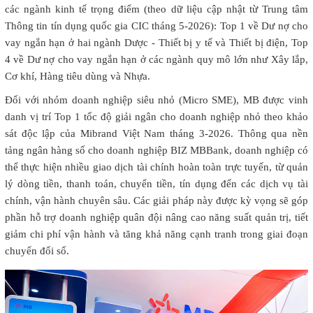
các ngành kinh tế trọng điểm (theo dữ liệu cập nhật từ Trung tâm
Thông tin tín dụng quốc gia CIC tháng 5-2026): Top 1 về Dư nợ cho
vay ngắn hạn ở hai ngành Dược - Thiết bị y tế và Thiết bị điện, Top
4 về Dư nợ cho vay ngắn hạn ở các ngành quy mô lớn như Xây lắp,
Cơ khí, Hàng tiêu dùng và Nhựa.
Đối với nhóm doanh nghiệp siêu nhỏ (Micro SME), MB được vinh
danh vị trí Top 1 tốc độ giải ngân cho doanh nghiệp nhỏ theo khảo
sát độc lập của Mibrand Việt Nam tháng 3-2026. Thông qua nền
tảng ngân hàng số cho doanh nghiệp BIZ MBBank, doanh nghiệp có
thể thực hiện nhiều giao dịch tài chính hoàn toàn trực tuyến, từ quản
lý dòng tiền, thanh toán, chuyển tiền, tín dụng đến các dịch vụ tài
chính, vận hành chuyên sâu. Các giải pháp này được kỳ vọng sẽ góp
phần hỗ trợ doanh nghiệp quân đội nâng cao năng suất quản trị, tiết
giảm chi phí vận hành và tăng khả năng cạnh tranh trong giai đoạn
chuyển đổi số.