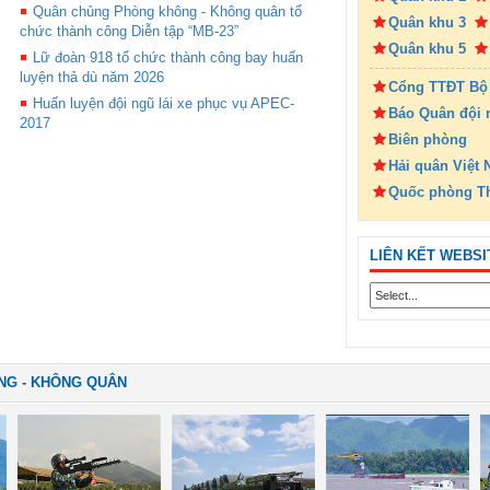
Quân chủng Phòng không - Không quân tổ
Quân khu 3
chức thành công Diễn tập “MB-23”
Quân khu 5
Lữ đoàn 918 tổ chức thành công bay huấn
luyện thả dù năm 2026
Cổng TTĐT Bộ
Huấn luyện đội ngũ lái xe phục vụ APEC-
Báo Quân đội 
2017
Biên phòng
Hải quân Việt
Quốc phòng T
LIÊN KẾT WEBSI
NG - KHÔNG QUÂN