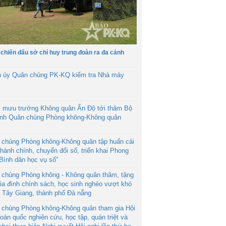
 chiến đấu sở chỉ huy trung đoàn ra đa cảnh
h ủy Quân chủng PK-KQ kiểm tra Nhà máy
 mưu trưởng Không quân Ấn Độ tới thăm Bộ
ệnh Quân chủng Phòng không-Không quân
 chủng Phòng không-Không quân tập huấn cải
hành chính, chuyển đổi số, triển khai Phong
“Bình dân học vụ số”
 chủng Phòng không - Không quân thăm, tặng
ia đình chính sách, học sinh nghèo vượt khó
ã Tây Giang, thành phố Đà nẵng
 chủng Phòng không-Không quân tham gia Hội
toàn quốc nghiên cứu, học tập, quán triệt và