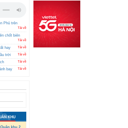
ên Phủ trên
Tải về
rên chốt biên
Tải về
rất hay
Tải về
ầu trời
Tải về
ích
Tải về
ánh bay
Tải về
UÂN KHU
Quân khu 2