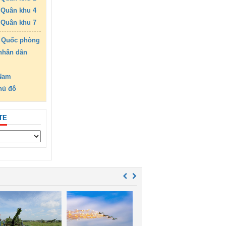
Quân khu 4
Quân khu 7
 Quốc phòng
nhân dân
 Nam
hủ đô
TE