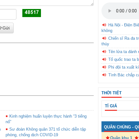
Hà Nội - Điện Bi
Gửi
không
Chiến sĩ Ra đa t
thùy
Tên lửa ta đánh 
Tổ quốc trao ta b
Phi đội ta xuất k
Tình Bác chắp c
THỜI TIẾT
TỈ GIÁ
Kinh nghiệm huấn luyện thực hành “3 tiếng
nổ”
QUÂN CHỦNG - Q
n
Sư đoàn Không quân 371 tổ chức diễn tập
phòng, chống dịch COVID-19
Quân khu 1