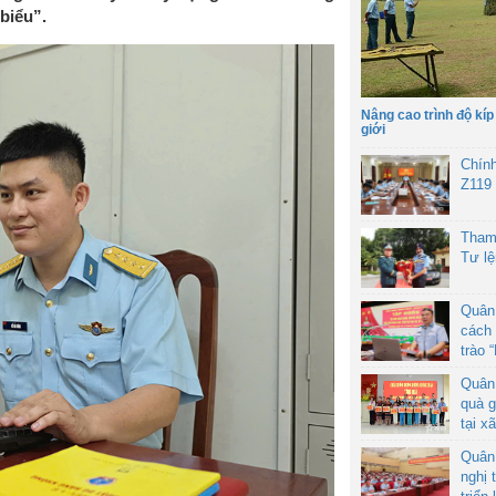
biểu”.
Nâng cao trình độ kíp
giới
Chín
Z119
Tham
Tư l
Quân
cách 
trào 
Quân
quà g
tại x
Quân
nghị 