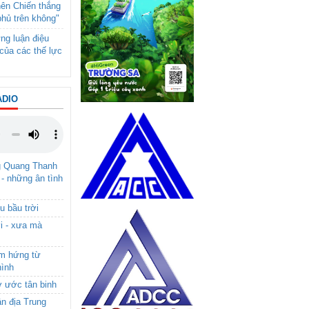
nên Chiến thắng
phủ trên không"
ng luận điệu
của các thế lực
ADIO
g Quang Thanh
 - những ân tình
u bầu trời
i - xưa mà
ảm hứng từ
hình
ơ ước tân binh
ận địa Trung