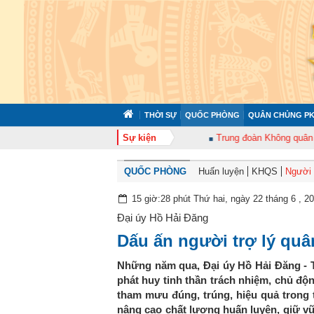
THỜI SỰ
QUỐC PHÒNG
QUÂN CHỦNG PK
oàn 372 tổ chức tập huấn cán bộ năm 2026
Sự kiện
Trung đoàn Không quân 920 tổ
QUỐC PHÒNG
Huấn luyện
KHQS
Người t
15 giờ:28 phút Thứ hai, ngày 22 tháng 6 , 2
Đại úy Hồ Hải Đăng
Dấu ấn người trợ lý qu
Những năm qua, Đại úy Hồ Hải Đăng - 
phát huy tinh thần trách nhiệm, chủ độn
tham mưu đúng, trúng, hiệu quả trong 
nâng cao chất lượng huấn luyện, giữ v