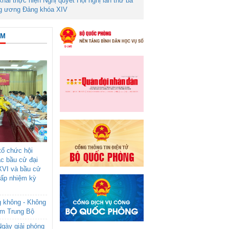
 khai thực hiện Nghị quyết Hội nghị lần thứ ba
g ương Đảng khóa XIV
ÂM
ổ chức hội
ác bầu cử đại
XVI và bầu cử
cấp nhiệm kỳ
g không - Không
am Trung Bộ
gày giải phóng