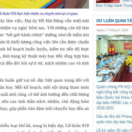
triển
Ban Chấp hành Trun
 đoàn 918 thực hiện nhiệm vụ chuyên môn tại cơ quan.
gày làm việc, Đại úy Hồ Hải Đăng vẫn miệt mài
DƯ LUẬN QUAN T
ụ nhiệm vụ ngày hôm sau. Với những cán bộ làm
Ngày 2 Tháng 4, 2026
ệm “hết giờ hành chính” dường như rất hiếm khi
oàn là khối lượng công việc lớn cần được chuẩn
soát kế hoạch huấn luyện, kiểm tra tiến độ thực
g, tình trạng kỹ thuật máy bay đến tổng hợp báo
 cả đều đòi hỏi sự tỉ mỉ, trách nhiệm cao và tinh
n huấn giữ vai trò đặc biệt quan trọng đối với
Quân chủng PK-KQ t
oàn bay. Mỗi kế hoạch, mỗi nội dung tham mưu
nghị tổng kết công t
ơ suất nhỏ cũng có thể ảnh hưởng đến chất lượng
biểu Quốc hội khóa 
n nêu cao tinh thần trách nhiệm, chủ động bám
đại biểu HĐND các 
2026-2031
ỉ huy, góp phần bảo đảm mỗi chuyến bay đều an
Dấu ấn Bộ đội Phòn
quân trên địa bàn N
hiều loại khí tài, trang bị hiện đại, Lữ đoàn 918
Lễ kỷ niệm 50 năm N