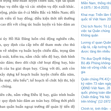
n trọng như huấn luyện chiến đấu, vận tải quân
Miền Nam, thống nhấ
hục vụ diễn tập và các nhiệm vụ đột xuất khác.
4-1975 / 30-4-2025)
 rộng, phân tán ở cả Miền Bắc và Miền Nam; đối
Khai mạc Triển lãm
nh viên tổ bay đông; điều kiện thời tiết thường
quốc tế Việt Nam 20
t cao đối với công tác huấn luyện và bảo đảm an
Chủ tịch Nước Tô L
việc tại Quân chủng
Không quân
ại úy Hồ Hải Đăng luôn chủ động nghiên cứu,
Lương sĩ quan Quân 
nh, quy định của cấp trên để tham mưu cho thủ
cấp tá, cấp tướng t
n về nhiệm vụ huấn luyện chiến đấu, trọng tâm
được tăng lên nhiều
 soát, kiểm tra, nắm chắc tiến độ bay, tình hình
Thi đua Quyết thắng 
bảo đảm; theo dõi chặt chẽ hoạt động bay, bảo
Bộ đội Phòng không
bảo vệ vững chắc vù
h của ba giai đoạn bay. Cùng với đó, anh còn
gia
ị xây dựng kế hoạch huấn luyện chiến đấu năm,
Quân chủng PK-KQ t
mực, tiêu biểu”; kế hoạch tổ chức hội thi, hội
kỷ niệm 73 năm ngày
n chủng.
QĐND Việt Nam, 28 
quốc phòng toàn dâ
ên cứu, nắm vững Điều lệ bay, giáo trình huấn
Chiến thắng “Hà Nội 
c quy định bảo đảm an toàn bay. Đồng thời phối
trên không” (12-1972
 ban quân huấn ngoại trường để quản lý tiến độ
Chính trị, tinh thần 