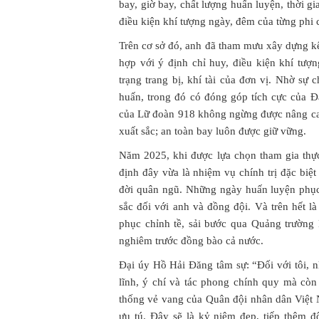
bay, giờ bay, chất lượng huấn luyện, thời gi
điều kiện khí tượng ngày, đêm của từng phi 
Trên cơ sở đó, anh đã tham mưu xây dựng k
hợp với ý định chỉ huy, điều kiện khí tượn
trạng trang bị, khí tài của đơn vị. Nhờ sự
huấn, trong đó có đóng góp tích cực của 
của Lữ đoàn 918 không ngừng được nâng cao
xuất sắc; an toàn bay luôn được giữ vững.
Năm 2025, khi được lựa chọn tham gia th
định đây vừa là nhiệm vụ chính trị đặc biệ
đời quân ngũ. Những ngày huấn luyện phục
sắc đối với anh và đồng đội. Và trên hết 
phục chỉnh tề, sải bước qua Quảng trường 
nghiêm trước đồng bào cả nước.
Đại úy Hồ Hải Đăng tâm sự: “Đối với tôi, 
lĩnh, ý chí và tác phong chính quy mà còn
thống vẻ vang của Quân đội nhân dân Việt
ưu tú. Đây sẽ là kỷ niệm đẹp, tiếp thêm đ