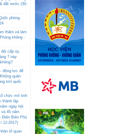
t đất nước (30-
 Quốc phòng
24
âm thăm và làm
 Phòng không -
đội cấp úy,
háng 7 này
 không?
- động lực để
-Không quân
ng trời quốc
ổ chức mít tinh
 thành lập
năm ngày hội
n và 45 năm
- Điện Biên Phủ
 / 12-2017)
- nhân tố quan