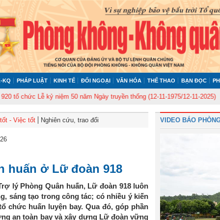
-KQ
PHÁP LUẬT
KINH TẾ
ĐỐI NGOẠI
VĂN HÓA
THỂ THAO
BẠN ĐỌC
PH
 chức Lễ kỷ niệm 50 năm Ngày truyền thống (12-11-1975/12-11-2025)
Ủy b
ốt - Việc tốt
Nghiên cứu, trao đổi
VIDEO BÁO PHÒNG
026
ân huấn ở Lữ đoàn 918
Trợ lý Phòng Quân huấn, Lữ đoàn 918 luôn
g, sáng tạo trong công tác; có nhiều ý kiến
tổ chức huấn luyện bay. Qua đó, góp phần
ững an toàn bay và xây dựng Lữ đoàn vững