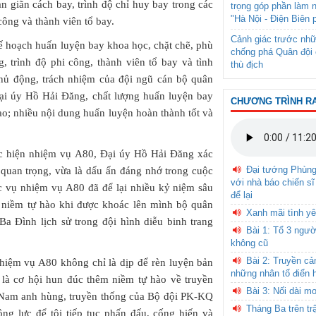
an giãn cách bay, trình độ chỉ huy bay trong các
trọng góp phần làm 
"Hà Nội - Điện Biên 
công và thành viên tổ bay.
Cảnh giác trước nhữ
ế hoạch huấn luyện bay khoa học, chặt chẽ, phù
chống phá Quân đội 
g, trình độ phi công, thành viên tổ bay và tình
thù địch
 chủ động, trách nhiệm của đội ngũ cán bộ quân
Đại úy Hồ Hải Đăng, chất lượng huấn luyện bay
CHƯƠNG TRÌNH R
; nhiều nội dung huấn luyện hoàn thành tốt và
ực hiện nhiệm vụ A80, Đại úy Hồ Hải Đăng xác
Đại tướng Phùn
t quan trọng, vừa là dấu ấn đáng nhớ trong cuộc
với nhà báo chiến sĩ
 vụ nhiệm vụ A80 đã để lại nhiều kỷ niệm sâu
để lại
là niềm tự hào khi được khoác lên mình bộ quân
Xanh mãi tình yê
Ba Đình lịch sử trong đội hình diễu binh trang
Bài 1: Tổ 3 ngườ
không cũ
Bài 2: Truyền c
nhiệm vụ A80 không chỉ là dịp để rèn luyện bản
những nhân tố điển 
 là cơ hội hun đúc thêm niềm tự hào về truyền
Bài 3: Nối dài m
 Nam anh hùng, truyền thống của Bộ đội PK-KQ
Tháng Ba trên tr
ộng lực để tôi tiếp tục phấn đấu, cống hiến và