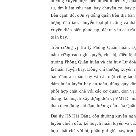
thường xuyên thực hiện nhiều nhiệm vụ qua
sự, tìm kiếm cứu nạn, bay chuyên cơ, bay p
Bên cạnh đó, đơn vị đóng quân trên địa bàn
tượng đào tạo, chuyển loại phi công và thà
xuyên diễn biến phức tạp, đặt ra yêu cầu rấ
toàn bay.
Trên cương vị Trợ lý Phòng Quân huấn, Đ
nắm vững các nghị quyết, chỉ thị, điều lệ
trưởng Phòng Quân huấn và chỉ huy Lữ đoà
là huấn luyện bay. Đồng chí thường xuyên rà
bảo đảm an toàn bay và các mặt công tác 
đảm huấn luyện bay an toàn, đúng quy địn
phối hợp chặt chẽ với các cơ quan, đơn v
tháng; kế hoạch xây dựng đơn vị VMTD “mẫu 
thao theo đúng chỉ đạo, hướng dẫn của Quâ
Đại úy Hồ Hải Đăng còn thường xuyên nghi
luyện chiến đấu, kế hoạch huấn luyện và cá
hợp chặt chẽ với bộ phận ghi giờ bay, trực