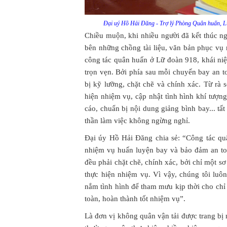
Đại uý Hồ Hải Đăng - Trợ lý Phòng Quân huấn, Lữ
Chiều muộn, khi nhiều người đã kết thúc n
bên những chồng tài liệu, văn bản phục v
công tác quân huấn ở Lữ đoàn 918, khái ni
trọn vẹn. Bởi phía sau mỗi chuyến bay an t
bị kỹ lưỡng, chặt chẽ và chính xác. Từ rà 
hiện nhiệm vụ, cập nhật tình hình khí tượn
cáo, chuẩn bị nội dung giảng bình bay... tất
thần làm việc không ngừng nghỉ.
Đại úy Hồ Hải Đăng chia sẻ: “Công tác quâ
nhiệm vụ huấn luyện bay và bảo đảm an t
đều phải chặt chẽ, chính xác, bởi chỉ một s
thực hiện nhiệm vụ. Vì vậy, chúng tôi luô
nắm tình hình để tham mưu kịp thời cho ch
toàn, hoàn thành tốt nhiệm vụ”.
Là đơn vị không quân vận tải được trang bị n