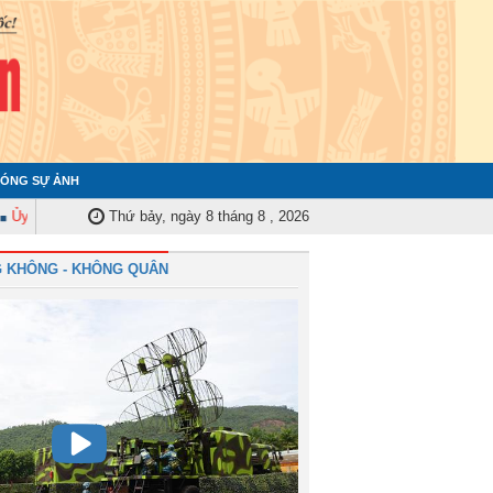
ÓNG SỰ ẢNH
an Kiểm tra Quân ủy Trung ương tập huấn nghiệp vụ công tác kiểm tra, giám
Thứ bảy, ngày 8 tháng 8 , 2026
 KHÔNG - KHÔNG QUÂN