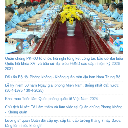
Quân chủng PK-KQ tổ chức hội nghị tổng kết công tác bầu cử đại biểu
Quốc hội khóa XVI và bầu cử đại biểu HĐND các cấp nhiệm kỳ 2026-
2031
Dấu ấn Bộ đội Phòng không - Không quân trên địa bàn Nam Trung Bộ
Lễ kỷ niệm 50 năm Ngày giải phóng Miền Nam, thống nhất đất nước
(30-4-1975 / 30-4-2025)
Khai mạc Triển lãm Quốc phòng quốc tế Việt Nam 2024
Chủ tịch Nước Tô Lâm thăm và làm việc tại Quân chủng Phòng không
- Không quân
Lương sĩ quan Quân đội cấp úy, cấp tá, cấp tướng tháng 7 này được
tăng lên nhiều không?