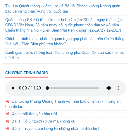
Thi đua Quyết thắng - động lực để Bộ đội Phòng không-Không quân
bảo vệ vững chắc vùng trời quốc gia
Quân chủng PK-KQ tổ chức mít tinh kỷ niệm 73 năm ngày thành lập
QĐND Việt Nam, 28 năm ngày hội quốc phòng toàn dân và 45 năm
Chiến thắng “Hà Nội - Điện Biên Phủ trên không” (12-1972 / 12-2017)
Chính trị, tinh thần - nhân tố quan trọng góp phần làm nên Chiến thắng
"Hà Nội - Điện Biên phủ trên không"
Cảnh giác trước những luận điệu chống phá Quân đội của các thế lực
thù địch
CHƯƠNG TRÌNH RADIO
Đại tướng Phùng Quang Thanh với nhà báo chiến sĩ - những ân
tình để lại
Xanh mãi tình yêu bầu trời
Bài 1: Tổ 3 người - xưa mà không cũ
Bài 2: Truyền cảm hứng từ những nhân tố điển hình