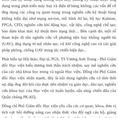
dụng trong phát triển máy bay và điện tử hàng không; các vấn đề về
ứng dụng các công cụ quan trọng trong nghiên cứu kỹ thuật hàng
không hiện đại như mạng nơ-ron, mô hình AI lai, bộ lọc Kalman,
FPGA, CFD; nghiên cứu khí động học, vật liệu, công nghệ chế tạo;
bảo đảm khai thác kỹ thuật theo trạng thái… Bên cạnh đó, một số
tham luận đi sâu nghiên cứu về phương tiện bay không người lái
(UAV), ứng dụng trí tuệ nhân tạo, vũ khí công nghệ cao và các giải
pháp phòng, chống UAV trong tác chiến hiện đại...
Phát biểu tại Hội thảo, Đại tá, PGS, TS Vương Anh Trung - Phó Giám
đốc Học viện biểu dương tinh thần trách nhiệm, say mê nghiên cứu
của các nhà khoa học trong và ngoài Học viện. Đồng chí Phó Giám
đốc Học viện nhấn mạnh, đây là nội dung nghiên cứu có tính thời
sự, đáp ứng đòi hỏi của thực tiễn nhiệm vụ giáo dục, đào tạo, nghiên
cứu khoa học của Học viện và huấn luyện, sẵn sàng chiến đấu của
Quân chủng PK-KQ.
Đồng chí Phó Giám đốc Học viện yêu cầu các cơ quan, khoa, đơn vị
tích cực bồi dưỡng nâng cao nhận thức cho đội ngũ cán bộ, giảng