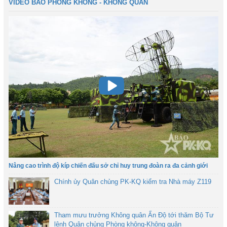
VIDEO BÁO PHÒNG KHÔNG - KHÔNG QUÂN
Nâng cao trình độ kíp chiến đấu sở chỉ huy trung đoàn ra đa cảnh giới
Chính ủy Quân chủng PK-KQ kiểm tra Nhà máy Z119
Tham mưu trưởng Không quân Ấn Độ tới thăm Bộ Tư
lệnh Quân chủng Phòng không-Không quân