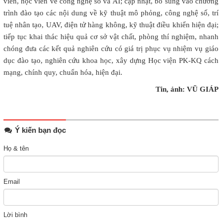
viên, học viên về công nghệ số và AI; cập nhật, bổ sung vào chương
trình đào tạo các nội dung về kỹ thuật mô phỏng, công nghệ số, trí
tuệ nhân tạo, UAV, điện tử hàng không, kỹ thuật điều khiển hiện đại;
tiếp tục khai thác hiệu quả cơ sở vật chất, phòng thí nghiệm, nhanh
chóng đưa các kết quả nghiên cứu có giá trị phục vụ nhiệm vụ giáo
dục đào tạo, nghiên cứu khoa học, xây dựng Học viện PK-KQ cách
mạng, chính quy, chuẩn hóa, hiện đại.
Tin, ảnh: VŨ GIÁP
Ý kiến bạn đọc
Họ & tên
Email
Lời bình