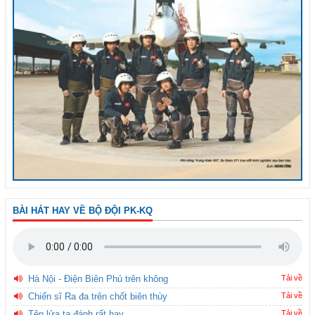
BÀI HÁT HAY VỀ BỘ ĐỘI PK-KQ
Hà Nội - Điện Biên Phủ trên không
Tải về
Chiến sĩ Ra đa trên chốt biên thùy
Tải về
Tên lửa ta đánh rất hay
Tải về