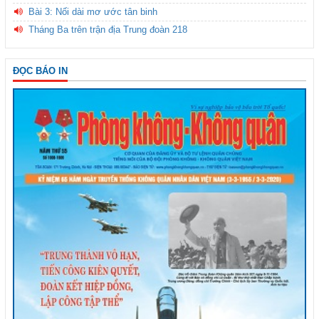
Bài 3: Nối dài mơ ước tân binh
Tháng Ba trên trận địa Trung đoàn 218
ĐỌC BÁO IN