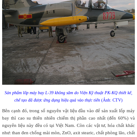
Sản phẩm lốp máy bay L-39 không săm do Viện Kỹ thuật PK-KQ thiết kế,
chế tạo đã được ứng dụng hiệu quả vào thực tiến
(Ảnh: CTV)
Bên cạnh đó, trong số nguyên vật liệu đầu vào để sản xuất lốp máy
bay thì cao su thiên nhiên chiếm thị phần cao nhất (đến 60%) và
nguyên liệu này đều có tại Việt Nam. Còn các vật tư, hóa chất khác
như: than đen chống mài mòn, ZnO, axit stearic, chất phòng lão, chất