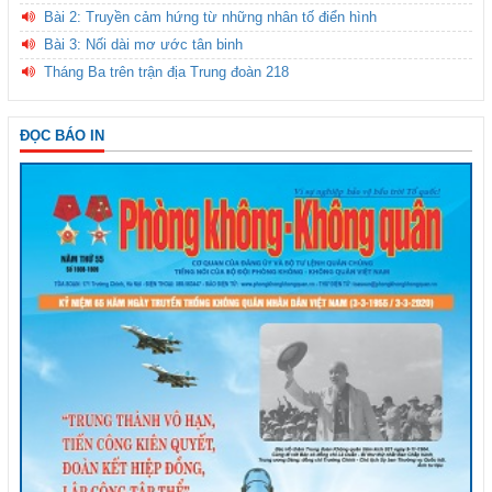
Bài 2: Truyền cảm hứng từ những nhân tố điển hình
Bài 3: Nối dài mơ ước tân binh
Tháng Ba trên trận địa Trung đoàn 218
ĐỌC BÁO IN