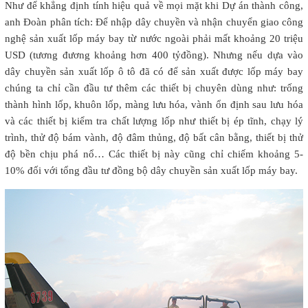
Như để khẳng định tính hiệu quả về mọi mặt khi Dự án thành công,
anh Đoàn phân tích: Để nhập dây chuyền và nhận chuyển giao công
nghệ sản xuất lốp máy bay từ nước ngoài phải mất khoảng 20 triệu
USD (tương đương khoảng hơn 400 tỷđồng). Nhưng nếu dựa vào
dây chuyền sản xuất lốp ô tô đã có để sản xuất được lốp máy bay
chúng ta chỉ cần đầu tư thêm các thiết bị chuyên dùng như: trống
thành hình lốp, khuôn lốp, màng lưu hóa, vành ổn định sau lưu hóa
và các thiết bị kiểm tra chất lượng lốp như thiết bị ép tĩnh, chạy lý
trình, thử độ bám vành, độ đâm thủng, độ bất cân bằng, thiết bị thử
độ bền chịu phá nổ… Các thiết bị này cũng chỉ chiếm khoảng 5-
10% đối với tổng đầu tư đồng bộ dây chuyền sản xuất lốp máy bay.