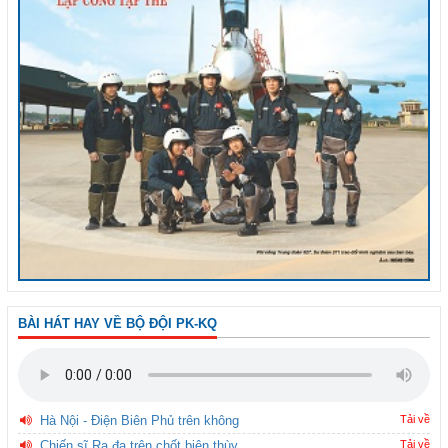
BÀI HÁT HAY VỀ BỘ ĐỘI PK-KQ
Hà Nội - Điện Biên Phủ trên không
Tải về
Chiến sĩ Ra đa trên chốt biên thùy
Tải về