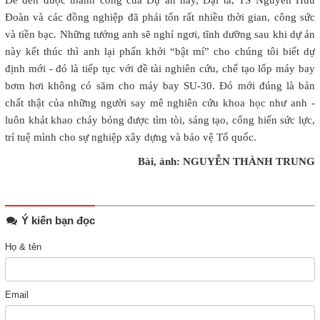
Để đến được thành công của Dự án này, Đại tá, TS Nguyễn Hữu
Đoàn và các đồng nghiệp đã phải tốn rất nhiều thời gian, công sức
và tiền bạc. Những tưởng anh sẽ nghỉ ngơi, tĩnh dưỡng sau khi dự án
này kết thúc thì anh lại phấn khởi “bật mí” cho chúng tôi biết dự
định mới - đó là tiếp tục với đề tài nghiên cứu, chế tạo lốp máy bay
bơm hơi không có săm cho máy bay SU-30. Đó mới đúng là bản
chất thật của những người say mê nghiên cứu khoa học như anh -
luôn khát khao cháy bỏng được tìm tòi, sáng tạo, cống hiến sức lực,
trí tuệ mình cho sự nghiệp xây dựng và bảo vệ Tổ quốc.
Bài, ảnh: NGUYỄN THÀNH TRUNG
Ý kiến bạn đọc
Họ & tên
Email