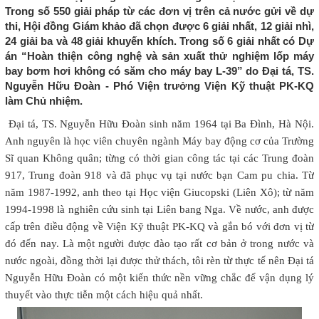
Trong số 550 giải pháp từ các đơn vị trên cả nước gửi về dự
thi, Hội đồng Giám khảo đã chọn được 6 giải nhất, 12 giải nhì,
24 giải ba và 48 giải khuyến khích. Trong số 6 giải nhất có Dự
án “Hoàn thiện công nghệ và sản xuất thử nghiệm lốp máy
bay bơm hơi không có săm cho máy bay L-39” do Đại tá, TS.
Nguyễn Hữu Đoàn - Phó Viện trưởng Viện Kỹ thuật PK-KQ
làm Chủ nhiệm.
Đại tá, TS. Nguyễn Hữu Đoàn sinh năm 1964 tại Ba Đình, Hà Nội.
Anh nguyên là học viên chuyên ngành Máy bay động cơ của Trường
Sĩ quan Không quân; từng có thời gian công tác tại các Trung đoàn
917, Trung đoàn 918 và đã phục vụ tại nước bạn Cam pu chia. Từ
năm 1987-1992, anh theo tại Học viện Giucopski (Liên Xô); từ năm
1994-1998 là nghiên cứu sinh tại Liên bang Nga. Về nước, anh được
cấp trên điều động về Viện Kỹ thuật PK-KQ và gắn bó với đơn vị từ
đó đến nay. Là một người được đào tạo rất cơ bản ở trong nước và
nước ngoài, đồng thời lại được thử thách, tôi rèn từ thực tế nên Đại tá
Nguyễn Hữu Đoàn có một kiến thức nền vững chắc để vận dụng lý
thuyết vào thực tiễn một cách hiệu quả nhất.