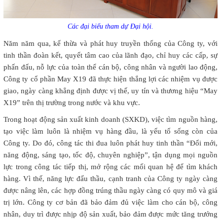
Các đại biểu tham dự Đại hội.
Năm năm qua, kế thừa và phát huy truyền thống của Công ty, với
tinh thần đoàn kết, quyết tâm cao của lãnh đạo, chỉ huy các cấp, sự
phấn đấu, nỗ lực của toàn thể cán bộ, công nhân và người lao động,
Công ty cổ phần May X19 đã thực hiện thắng lợi các nhiệm vụ được
giao, ngày càng khẳng định được vị thế, uy tín và thương hiệu “May
X19” trên thị trường trong nước và khu vực.
Trong hoạt động sản xuất kinh doanh (SXKD), việc tìm nguồn hàng,
tạo việc làm luôn là nhiệm vụ hàng đầu, là yếu tố sống còn của
Công ty. Do đó, công tác thi đua luôn phát huy tinh thần “Đổi mới,
năng động, sáng tạo, tốc độ, chuyên nghiệp”, tận dụng mọi nguồn
lực trong công tác tiếp thị, mở rộng các mối quan hệ để tìm khách
hàng. Vì thế, năng lực đấu thầu, cạnh tranh của Công ty ngày càng
được nâng lên, các hợp đồng trúng thầu ngày càng có quy mô và giá
trị lớn. Công ty cơ bản đã bảo đảm đủ việc làm cho cán bộ, công
nhân, duy trì được nhịp độ sản xuất, bảo đảm được mức tăng trưởng