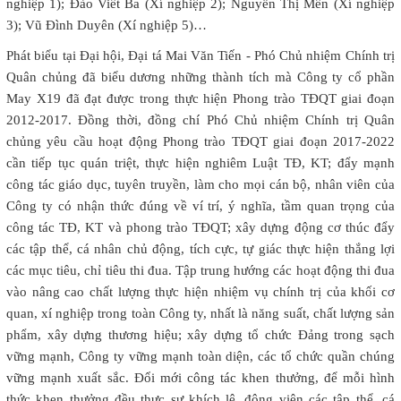
nghiệp 1); Đào Viết Ba (Xí nghiệp 2); Nguyễn Thị Mến (Xí nghiệp
3); Vũ Đình Duyên (Xí nghiệp 5)…
Phát biểu tại Đại hội, Đại tá Mai Văn Tiến - Phó Chủ nhiệm Chính trị
Quân chủng đã biểu dương những thành tích mà Công ty cổ phần
May X19 đã đạt được trong thực hiện Phong trào TĐQT giai đoạn
2012-2017. Đồng thời, đồng chí Phó Chủ nhiệm Chính trị Quân
chủng yêu cầu hoạt động Phong trào TĐQT giai đoạn 2017-2022
cần tiếp tục quán triệt, thực hiện nghiêm Luật TĐ, KT; đẩy mạnh
công tác giáo dục, tuyên truyền, làm cho mọi cán bộ, nhân viên của
Công ty có nhận thức đúng về ví trí, ý nghĩa, tầm quan trọng của
công tác TĐ, KT và phong trào TĐQT; xây dựng động cơ thúc đẩy
các tập thể, cá nhân chủ động, tích cực, tự giác thực hiện thắng lợi
các mục tiêu, chỉ tiêu thi đua. Tập trung hướng các hoạt động thi đua
vào nâng cao chất lượng thực hiện nhiệm vụ chính trị của khối cơ
quan, xí nghiệp trong toàn Công ty, nhất là năng suất, chất lượng sản
phẩm, xây dựng thương hiệu; xây dựng tổ chức Đảng trong sạch
vững mạnh, Công ty vững mạnh toàn diện, các tổ chức quần chúng
vững mạnh xuất sắc. Đổi mới công tác khen thưởng, để mỗi hình
thức khen thưởng đều thực sự khích lệ, động viên các tập thể, cá