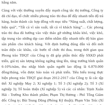
hằng năm.
Cùng với việc thường xuyên đẩy mạnh công tác thị trường, Công ty
đã chỉ đạo, tổ chức nhiều phong trào thi đua để đẩy nhanh tiến độ trả
hàng, hoàn thành các hợp đồng với mục tiêu “Năng suất, chất lượng,
hiệu quả”, “Tất cả vì sản xuất, tất cả vì khách hàng”… Các phong
trào thi đua đã hướng vào việc tháo gỡ những khâu khó, việc khó,
tập trung vào những dịp cao điểm nhằm đẩy nhanh tiến độ bàn giao
sản phẩm cho khách hàng. Với định hướng đúng đắn và đổi mới
toàn diện các khâu, các bước tổ chức thi đua, trong thời gian qua
Phong trào TĐQT của Công ty đã góp phần thúc đẩy SXKD phát
triển, giá trị sản lượng không ngừng tăng lên, tăng trưởng bình quân
6-10%/năm, thu nhập bình quân người lao động là 6.870.000
đồng/tháng, vốn được bảo toàn và phát triển. Tiêu biểu trong thực
hiện phong trào TĐQT giai đoạn 2012-2017 của Công ty là các tập
thể: Xí nghiệp May 2; Xí nghiệp 1; Tổ 3 (Xí nghiệp 2); Tổ 3 (Xí
nghiệp 3); Tổ hoàn thiện (Xí nghiệp 5) và các cá nhân: Trịnh Xuân
Hải - Trưởng Kho thành phẩm; Phạm Thị Hương - Phó Tổng Giám
đốc Công ty; Bùi Trung Dũng (Phòng Kỹ thuật); Phạm Văn Trúc (Xí