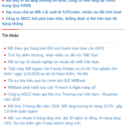
MB duy trì đà tăng trưởng ổn định, củng cố nền tảng tài chính
trong Quý I/2026
Vay mua nhà tại MB: Lãi suất từ 9,5%/năm, nhiều ưu đãi linh hoạt
Công ty ADCC bứt phá toàn diện, khẳng định vị thế trên bản đồ
hàng không
Tin khác
MB tham gia Sáng kiến Đổi mới thanh toán toàn cầu (GPI)
Tích lũy điểm thưởng, nhận nhiều ưu đãi với “MB Star”
MB lọt top 15 doanh nghiệp lợi nhuận tốt nhất Việt Nam
“Giải chạy MB Ageas Life Family Ekiden và Lễ hội Trải nghiệm lớn
khôn” ngày 12-8-2018 tại bờ hồ Hoàn Kiếm, Hà Nội
Tối ưu hóa hiệu quả tài chính trên BIZ MBBank
MBBank phát hành báo cáo “Fintech & Ngân hàng số”
Công ty ADCC tham gia Hội chợ Thương mại Việt Nam - Myanmar
năm 2019
Kết thúc 9 tháng đầu năm 2024, MB tăng trưởng tín dụng 13,5%, gấp
1,8 bình quân ngành
MB: Lợi nhuận 9 tháng tăng nhẹ, đạt 20 nghìn tỷ đồng, tín dụng tăng
14%, thu hút thêm gần 4 triệu khách hàng mới