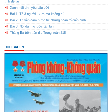
tình để lại
Xanh mãi tình yêu bầu trời
Bài 1: Tổ 3 người - xưa mà không cũ
Bài 2: Truyền cảm hứng từ những nhân tố điển hình
Bài 3: Nối dài mơ ước tân binh
Tháng Ba trên trận địa Trung đoàn 218
ĐỌC BÁO IN