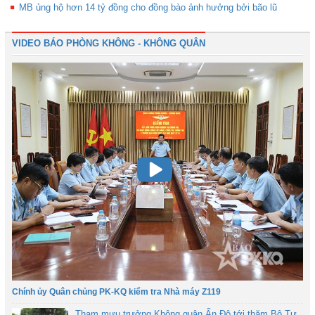
MB ủng hộ hơn 14 tỷ đồng cho đồng bào ảnh hưởng bởi bão lũ
VIDEO BÁO PHÒNG KHÔNG - KHÔNG QUÂN
Chính ủy Quân chủng PK-KQ kiểm tra Nhà máy Z119
Tham mưu trưởng Không quân Ấn Độ tới thăm Bộ Tư