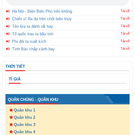
Hà Nội - Điện Biên Phủ trên không
Tải về
Chiến sĩ Ra đa trên chốt biên thùy
Tải về
Tên lửa ta đánh rất hay
Tải về
Tổ quốc trao ta bầu trời
Tải về
Phi đội ta xuất kích
Tải về
Tình Bác chắp cánh bay
Tải về
THỜI TIẾT
TỈ GIÁ
QUÂN CHỦNG - QUÂN KHU
Quân khu 1
Quân khu 2
Quân khu 3
Quân khu 4