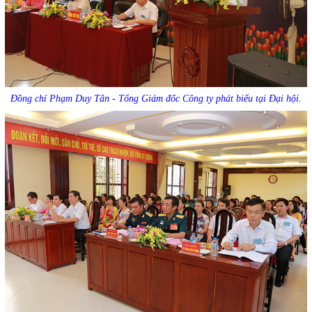
Đồng chí Phạm Duy Tân - Tổng Giám đốc Công ty phát biểu tại Đại hội.