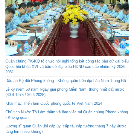
Quân chủng PK-KQ tổ chức hội nghị tổng kết công tác bầu cử đại biểu
Quốc hội khóa XVI và bầu cử đại biểu HĐND các cấp nhiệm kỳ 2026-
2031
Dấu ấn Bộ đội Phòng không - Không quân trên địa bàn Nam Trung Bộ
Lễ kỷ niệm 50 năm Ngày giải phóng Miền Nam, thống nhất đất nước
(30-4-1975 / 30-4-2025)
Khai mạc Triển lãm Quốc phòng quốc tế Việt Nam 2024
Chủ tịch Nước Tô Lâm thăm và làm việc tại Quân chủng Phòng không
- Không quân
Lương sĩ quan Quân đội cấp úy, cấp tá, cấp tướng tháng 7 này được
tăng lên nhiều không?