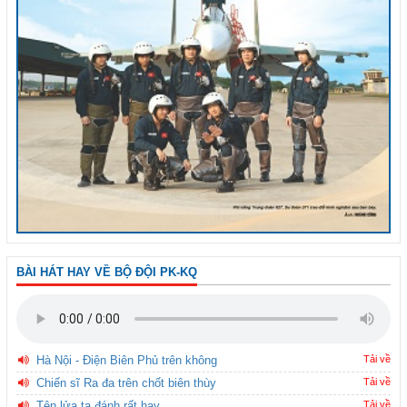
BÀI HÁT HAY VỀ BỘ ĐỘI PK-KQ
Hà Nội - Điện Biên Phủ trên không
Tải về
Chiến sĩ Ra đa trên chốt biên thùy
Tải về
Tên lửa ta đánh rất hay
Tải về