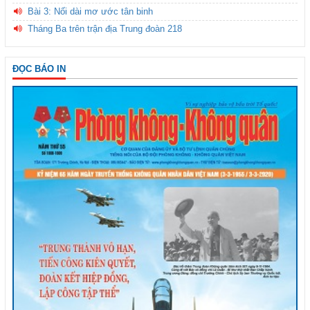
Bài 3: Nối dài mơ ước tân binh
Tháng Ba trên trận địa Trung đoàn 218
ĐỌC BÁO IN