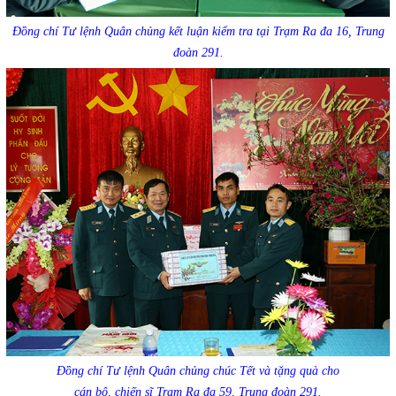
Đồng chí Tư lệnh Quân chủng kết luận kiểm tra tại Trạm Ra đa 16, Trung
đoàn 291.
Đồng chí Tư lệnh Quân chủng chúc Tết và tặng quà cho
cán bộ, chiến sĩ Trạm Ra đa 59, Trung đoàn 291.