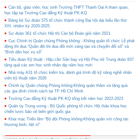
Cán bộ, giáo viên, học sinh Trường THPT Thanh Oai A tham quan,
học tập tại Trường Cao đẳng Kỹ thuật PK-KQ
Đảng bộ Sư đoàn 375 tổ chức thành công Đại hội đại biểu lần thứ
XIII, nhiệm kỳ 2020-2025
Sư đoàn 361 tổ chức Hội thi Cán bộ Đoàn giỏi năm 2021
Cục Chính trị Quân chủng Phòng không - Không quân tổ chức Lễ phát
động thi đua “Quân đội thi đua đổi mới sáng tạo và chuyển đổi số” và
“Bình dân học vụ số”
Tiểu đoàn Kỹ thuật - Hậu cần Sân bay và Hội Phụ nữ Trung đoàn 937
tặng quà các em học sinh nhân dịp năm học mới
Nhà máy A31 tổ chức kiểm tra, đánh giá trình độ kỹ năng nghề nhân
viên kỹ thuật năm 2026
Chính ủy Quân chủng Phòng không-Không quân thăm và tặng quà
các gia đình chính sách tại TP Hồ Chí Minh
Trường Cao đẳng Kỹ thuật PK-KQ tổng kết năm học 2022-2023
Quân ủy Trung ương - Bộ Quốc phòng tổ chức Hội thảo khoa học
chiến lược bảo vệ biên giới quốc gia
Khai mạc Triển lãm “Bộ đội Phòng không-Không quân với công tác
thương binh, liệt sĩ”