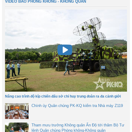
VIDEO BÁO PHÒNG KHÔNG - KHÔNG QUÂN
Nâng cao trình độ kíp chiến đấu sở chỉ huy trung đoàn ra đa cảnh giới
Chính ủy Quân chủng PK-KQ kiểm tra Nhà máy Z119
Tham mưu trưởng Không quân Ấn Độ tới thăm Bộ Tư
lệnh Quân chủng Phòng không-Không quân