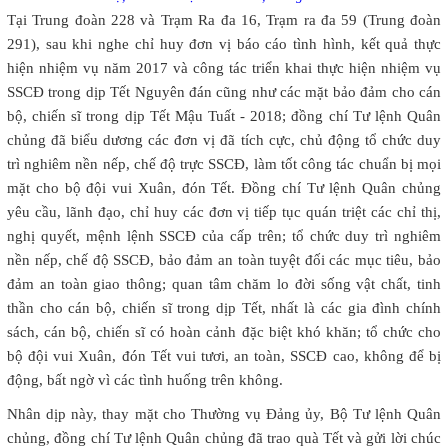
Tại Trung đoàn 228 và Trạm Ra đa 16, Trạm ra đa 59 (Trung đoàn
291), sau khi nghe chỉ huy đơn vị báo cáo tình hình, kết quả thực
hiện nhiệm vụ năm 2017 và công tác triển khai thực hiện nhiệm vụ
SSCĐ trong dịp Tết Nguyên đán cũng như các mặt bảo đảm cho cán
bộ, chiến sĩ trong dịp Tết Mậu Tuất - 2018; đồng chí Tư lệnh Quân
chủng đã biểu dương các đơn vị đã tích cực, chủ động tổ chức duy
trì nghiêm nền nếp, chế độ trực SSCĐ, làm tốt công tác chuẩn bị mọi
mặt cho bộ đội vui Xuân, đón Tết. Đồng chí Tư lệnh Quân chủng
yêu cầu, lãnh đạo, chỉ huy các đơn vị tiếp tục quán triệt các chỉ thị,
nghị quyết, mệnh lệnh SSCĐ của cấp trên; tổ chức duy trì nghiêm
nền nếp, chế độ SSCĐ, bảo đảm an toàn tuyệt đối các mục tiêu, bảo
đảm an toàn giao thông; quan tâm chăm lo đời sống vật chất, tinh
thần cho cán bộ, chiến sĩ trong dịp Tết, nhất là các gia đình chính
sách, cán bộ, chiến sĩ có hoàn cảnh đặc biệt khó khăn; tổ chức cho
bộ đội vui Xuân, đón Tết vui tươi, an toàn, SSCĐ cao, không để bị
động, bất ngờ vì các tình huống trên không.
Nhân dịp này, thay mặt cho Thường vụ Đảng ủy, Bộ Tư lệnh Quân
chủng, đồng chí Tư lệnh Quân chủng đã trao quà Tết và gửi lời chúc