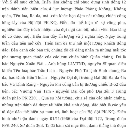
Với 5 đề mục chính, Triển lãm không chỉ phục dựng sinh động 12
trận đánh tiêu biểu của 4 lực lượng: Pháo Phòng không, Không
quân, Tên lửa, Ra đa, mà còn khắc họa đậm nét những chiến công
lừng lẫy của Bộ đội PK-KQ. Điều đó thể hiện rõ sự công phu,
nghiêm túc đầy trách nhiệm của đội ngũ cán bộ, nhân viên Bảo tàng
để có được một Triển lãm đầy ấn tượng và ý nghĩa này. Ngay trong
tuần đầu tiên mở cửa, Triển lãm đã thu hút một lượng khách đông
đảo. Bên cạnh các bạn trẻ, chúng tôi dễ dàng nhận ra những mái tóc
pha sương quen thuộc của các cựu chiến binh Quân chủng. Đó là
bác Nguyễn Xuân Đài - Anh hùng LLVTND, nguyên Sĩ quan điều
khiển Tên lửa; bác Trần Liên - Nguyên Phó Tư lệnh Binh chủng Ra
đa, bác Đinh Hữu Thuần - Nguyên Đại đội trưởng Đại đội Ra đa 45;
bác Vũ Đình Rạng - Nguyên Phi công bắn bị thương chiếc B-52 đầu
tiên, bác Vương Văn Tam - nguyên Đại đội phó Đại đội 3 Trung
đoàn pháo PK 220… Qua sự hồi tưởng, chia sẻ của các nhân chứng,
những trận đánh đã được tái hiện khá sinh động, đặc biệt là các yếu
tố độc đáo thể hiện sự mưu trí, linh hoạt của Bộ đội PK-KQ. Điển
hình như trận đánh ngày 01/11/1966 của Đại đội 172, Trung đoàn
PPK 240, Sư đoàn 363. Ta đã bám sát mục tiêu, đánh thắng thủ đoạn