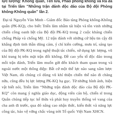
lực lượng: Không quân, Tên lửa, Pháo phòng không và Ra đa
tại Triển lãm “Những trận đánh độc đáo của Bộ đội Phòng
không-Không quân” lần 2.
Đại tá Nguyễn Văn Minh - Giám đốc Bảo tàng Phòng không-Không
quân (PK-KQ), cho biết: Triển lãm nhằm tái hiện và tôn vinh những
chiến công oanh liệt của Bộ đội PK-KQ trong 2 cuộc kháng chiến
chống Pháp và chống Mỹ. 12 trận đánh với những cứ liệu tin cậy đã
khẳng định tinh thần dũng cảm, ý chí kiên cường, mưu trí, sáng tạo
của Bộ đội PK-KQ trong nghệ thuật tác chiến, sử dụng lực lượng, vũ
khí trang bị trên mặt trận đối không. Đề cao yếu tố độc đáo trong
mỗi trận đánh, Triển lãm muốn gửi đến khách tham quan trong và
ngoài nước một thông điệp: Bất cứ một thế lực nào sang xâm lược
Việt Nam, dù chúng có dùng vũ khí thiện chiến thế nào đi chăng
nữa, cũng đều bị lực lượng PK-KQ hạ gục. Từ những hình ảnh, hiện
vật biết nói, Triển lãm “Những trận đánh độc đáo của Bộ đội PK-
KQ” còn mang ý nghĩa giáo dục, động viên cán bộ, chiến sĩ trong
Quân chủng tiếp tục kế thừa và phát huy truyền thống vẻ vang của
cha anh đi trước, qua đó nâng cao nhận thức, kiến thức và năng lực
công tác, bảo vệ vững chắc vùng trời Tổ quốc Việt Nam XHCN.