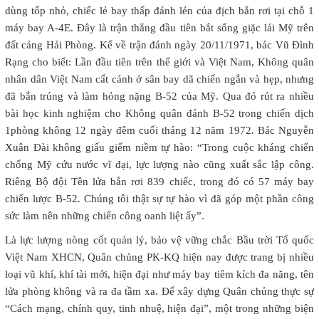
dùng tốp nhỏ, chiếc lẻ bay thấp đánh lén của địch bắn rơi tại chỗ 1
máy bay A-4E. Đây là trận thắng đầu tiên bắt sống giặc lái Mỹ trên
đất cảng Hải Phòng. Kể về trận đánh ngày 20/11/1971, bác Vũ Đình
Rạng cho biết: Lần đầu tiên trên thế giới và Việt Nam, Không quân
nhân dân Việt Nam cất cánh ở sân bay dã chiến ngắn và hẹp, nhưng
đã bắn trúng và làm hỏng nặng B-52 của Mỹ. Qua đó rút ra nhiều
bài học kinh nghiệm cho Không quân đánh B-52 trong chiến dịch
1phòng không 12 ngày đêm cuối tháng 12 năm 1972. Bác Nguyễn
Xuân Đài không giấu giếm niềm tự hào: “Trong cuộc kháng chiến
chống Mỹ cứu nước vĩ đại, lực lượng nào cũng xuất sắc lập công.
Riêng Bộ đội Tên lửa bắn rơi 839 chiếc, trong đó có 57 máy bay
chiến lược B-52. Chúng tôi thật sự tự hào vì đã góp một phần công
sức làm nên những chiến công oanh liệt ấy”.
Là lực lượng nòng cốt quản lý, bảo vệ vững chắc Bầu trời Tổ quốc
Việt Nam XHCN, Quân chủng PK-KQ hiện nay được trang bị nhiều
loại vũ khí, khí tài mới, hiện đại như máy bay tiêm kích đa năng, tên
lửa phòng không và ra đa tầm xa. Để xây dựng Quân chủng thực sự
“Cách mạng, chính quy, tinh nhuệ, hiện đại”, một trong những biện