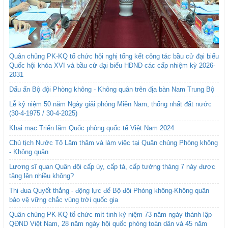
Quân chủng PK-KQ tổ chức hội nghị tổng kết công tác bầu cử đại biểu
Quốc hội khóa XVI và bầu cử đại biểu HĐND các cấp nhiệm kỳ 2026-
2031
Dấu ấn Bộ đội Phòng không - Không quân trên địa bàn Nam Trung Bộ
Lễ kỷ niệm 50 năm Ngày giải phóng Miền Nam, thống nhất đất nước
(30-4-1975 / 30-4-2025)
Khai mạc Triển lãm Quốc phòng quốc tế Việt Nam 2024
Chủ tịch Nước Tô Lâm thăm và làm việc tại Quân chủng Phòng không
- Không quân
Lương sĩ quan Quân đội cấp úy, cấp tá, cấp tướng tháng 7 này được
tăng lên nhiều không?
Thi đua Quyết thắng - động lực để Bộ đội Phòng không-Không quân
bảo vệ vững chắc vùng trời quốc gia
Quân chủng PK-KQ tổ chức mít tinh kỷ niệm 73 năm ngày thành lập
QĐND Việt Nam, 28 năm ngày hội quốc phòng toàn dân và 45 năm