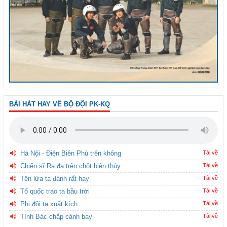
BÀI HÁT HAY VỀ BỘ ĐỘI PK-KQ
Hà Nội - Điện Biên Phủ trên không
Tải về
Chiến sĩ Ra đa trên chốt biên thùy
Tải về
Tên lửa ta đánh rất hay
Tải về
Tổ quốc trao ta bầu trời
Tải về
Phi đội ta xuất kích
Tải về
Tình Bác chắp cánh bay
Tải về