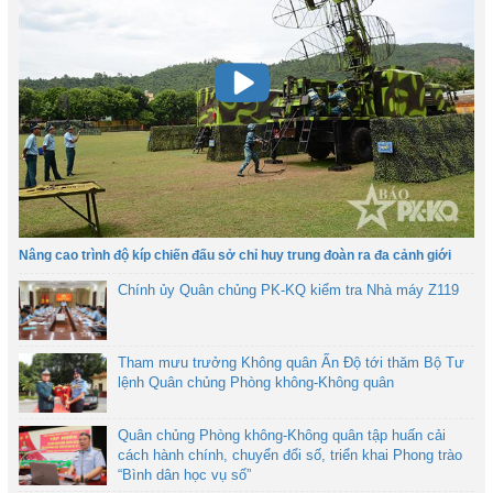
Nâng cao trình độ kíp chiến đấu sở chỉ huy trung đoàn ra đa cảnh giới
Chính ủy Quân chủng PK-KQ kiểm tra Nhà máy Z119
Tham mưu trưởng Không quân Ấn Độ tới thăm Bộ Tư
lệnh Quân chủng Phòng không-Không quân
Quân chủng Phòng không-Không quân tập huấn cải
cách hành chính, chuyển đổi số, triển khai Phong trào
“Bình dân học vụ số”