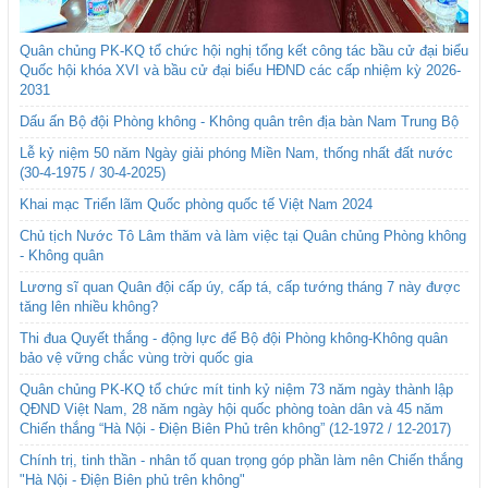
Quân chủng PK-KQ tổ chức hội nghị tổng kết công tác bầu cử đại biểu
Quốc hội khóa XVI và bầu cử đại biểu HĐND các cấp nhiệm kỳ 2026-
2031
Dấu ấn Bộ đội Phòng không - Không quân trên địa bàn Nam Trung Bộ
Lễ kỷ niệm 50 năm Ngày giải phóng Miền Nam, thống nhất đất nước
(30-4-1975 / 30-4-2025)
Khai mạc Triển lãm Quốc phòng quốc tế Việt Nam 2024
Chủ tịch Nước Tô Lâm thăm và làm việc tại Quân chủng Phòng không
- Không quân
Lương sĩ quan Quân đội cấp úy, cấp tá, cấp tướng tháng 7 này được
tăng lên nhiều không?
Thi đua Quyết thắng - động lực để Bộ đội Phòng không-Không quân
bảo vệ vững chắc vùng trời quốc gia
Quân chủng PK-KQ tổ chức mít tinh kỷ niệm 73 năm ngày thành lập
QĐND Việt Nam, 28 năm ngày hội quốc phòng toàn dân và 45 năm
Chiến thắng “Hà Nội - Điện Biên Phủ trên không” (12-1972 / 12-2017)
Chính trị, tinh thần - nhân tố quan trọng góp phần làm nên Chiến thắng
"Hà Nội - Điện Biên phủ trên không"