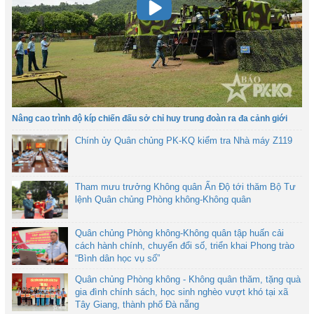
Nâng cao trình độ kíp chiến đấu sở chỉ huy trung đoàn ra đa cảnh giới
Chính ủy Quân chủng PK-KQ kiểm tra Nhà máy Z119
Tham mưu trưởng Không quân Ấn Độ tới thăm Bộ Tư
lệnh Quân chủng Phòng không-Không quân
Quân chủng Phòng không-Không quân tập huấn cải
cách hành chính, chuyển đổi số, triển khai Phong trào
“Bình dân học vụ số”
Quân chủng Phòng không - Không quân thăm, tặng quà
gia đình chính sách, học sinh nghèo vượt khó tại xã
Tây Giang, thành phố Đà nẵng