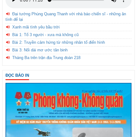
Đại tướng Phùng Quang Thanh với nhà báo chiến sĩ - những ân
tình để lại
Xanh mãi tình yêu bầu trời
Bài 1: Tổ 3 người - xưa mà không cũ
Bài 2: Truyền cảm hứng từ những nhân tố điển hình
Bài 3: Nối dài mơ ước tân binh
Tháng Ba trên trận địa Trung đoàn 218
ĐỌC BÁO IN