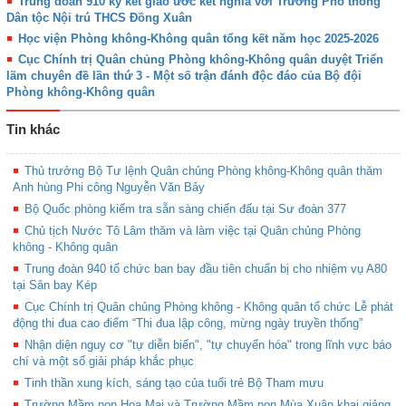
Trung đoàn 910 ký kết giao ước kết nghĩa với Trường Phổ thông
Dân tộc Nội trú THCS Đồng Xuân
Học viện Phòng không-Không quân tổng kết năm học 2025-2026
Cục Chính trị Quân chủng Phòng không-Không quân duyệt Triển
lãm chuyên đề lần thứ 3 - Một số trận đánh độc đáo của Bộ đội
Phòng không-Không quân
Tin khác
Thủ trưởng Bộ Tư lệnh Quân chủng Phòng không-Không quân thăm
Anh hùng Phi công Nguyễn Văn Bảy
Bộ Quốc phòng kiểm tra sẵn sàng chiến đấu tại Sư đoàn 377
Chủ tịch Nước Tô Lâm thăm và làm việc tại Quân chủng Phòng
không - Không quân
Trung đoàn 940 tổ chức ban bay đầu tiên chuẩn bị cho nhiệm vụ A80
tại Sân bay Kép
Cục Chính trị Quân chủng Phòng không - Không quân tổ chức Lễ phát
động thi đua cao điểm “Thi đua lập công, mừng ngày truyền thống”
Nhận diện nguy cơ "tự diễn biến", "tự chuyển hóa" trong lĩnh vực báo
chí và một số giải pháp khắc phục
Tinh thần xung kích, sáng tạo của tuổi trẻ Bộ Tham mưu
Trường Mầm non Hoa Mai và Trường Mầm non Mùa Xuân khai giảng