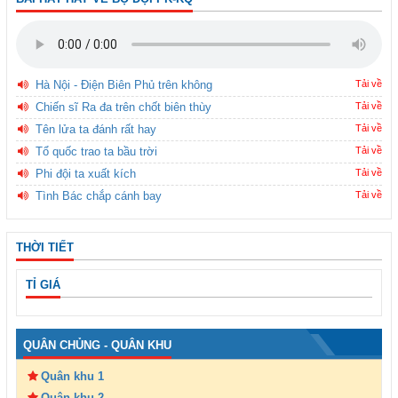
Hà Nội - Điện Biên Phủ trên không
Tải về
Chiến sĩ Ra đa trên chốt biên thùy
Tải về
Tên lửa ta đánh rất hay
Tải về
Tổ quốc trao ta bầu trời
Tải về
Phi đội ta xuất kích
Tải về
Tình Bác chắp cánh bay
Tải về
THỜI TIẾT
TỈ GIÁ
QUÂN CHỦNG - QUÂN KHU
Quân khu 1
Quân khu 2