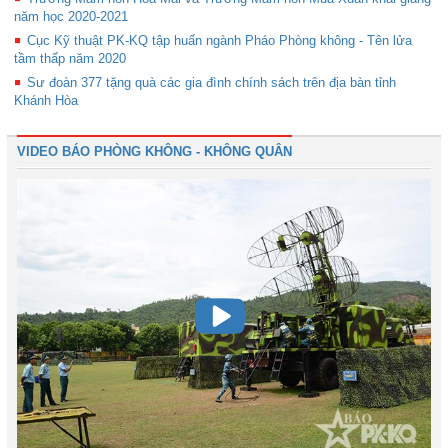
năm học 2020-2021
Cục Kỹ thuật PK-KQ tập huấn ngành Pháo Phòng không - Tên lửa
tầm thấp năm 2020
Sư đoàn 377 tặng quà các gia đình chính sách trên địa bàn tỉnh
Khánh Hòa
VIDEO BÁO PHÒNG KHÔNG - KHÔNG QUÂN