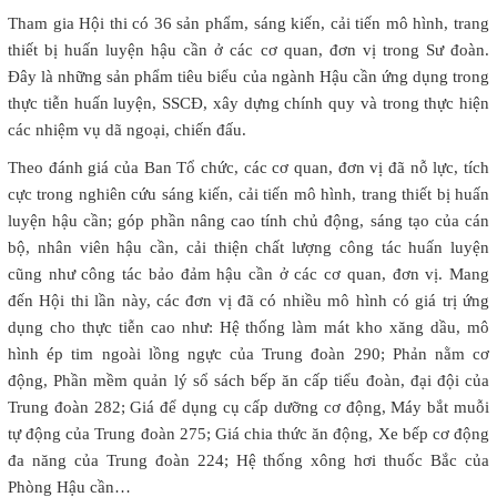
Tham gia Hội thi có 36 sản phẩm, sáng kiến, cải tiến mô hình, trang
thiết bị huấn luyện hậu cần ở các cơ quan, đơn vị trong Sư đoàn.
Đây là những sản phẩm tiêu biểu của ngành Hậu cần ứng dụng trong
thực tiễn huấn luyện, SSCĐ, xây dựng chính quy và trong thực hiện
các nhiệm vụ dã ngoại, chiến đấu.
Theo đánh giá của Ban Tổ chức, các cơ quan, đơn vị đã nỗ lực, tích
cực trong nghiên cứu sáng kiến, cải tiến mô hình, trang thiết bị huấn
luyện hậu cần; góp phần nâng cao tính chủ động, sáng tạo của cán
bộ, nhân viên hậu cần, cải thiện chất lượng công tác huấn luyện
cũng như công tác bảo đảm hậu cần ở các cơ quan, đơn vị. Mang
đến Hội thi lần này, các đơn vị đã có nhiều mô hình có giá trị ứng
dụng cho thực tiễn cao như: Hệ thống làm mát kho xăng dầu, mô
hình ép tim ngoài lồng ngực của Trung đoàn 290; Phản nằm cơ
động, Phần mềm quản lý sổ sách bếp ăn cấp tiểu đoàn, đại đội của
Trung đoàn 282; Giá để dụng cụ cấp dưỡng cơ động, Máy bắt muỗi
tự động của Trung đoàn 275; Giá chia thức ăn động, Xe bếp cơ động
đa năng của Trung đoàn 224; Hệ thống xông hơi thuốc Bắc của
Phòng Hậu cần…