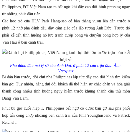
Philippines, ĐT Việt Nam tạo ra bất ngờ khi đẩy cao đội hình pressing ngay
từ những phút đầu tiên.
Các học trò của HLV Park Hang-seo có bàn thắng vươn lên dẫn trước ở
phút 12 nhờ pha đánh đầu đầy cảm giác của lão tướng Anh Đức. Trước đó
phải kể đến tình huống nỗ lực tranh cướp bóng và chuyền bóng hợp lý của
Văn Hậu ở bên cánh trái.
Pha đánh đầu mở tỷ số của Anh Đức ở phút 12 của trận đấu. Ảnh:
Vnexpress
Bị dẫn bàn trước, đội chủ nhà Philippines lập tức đẩy cao đội hình tìm kiếm
bàn gỡ. Tuy nhiên, hàng thủ đội khách đã thể hiện sự chắc chắn và hóa giải
thành công nhiều tình huống nguy hiểm trước khung thành của thủ môn
Đặng Văn Lâm.
Phút bù giờ cuối hiệp 1, Philippines bất ngờ có được bàn gỡ sau pha phối
hợp tấn công chớp nhoáng bên cánh trái của Phil Younghusband và Patrick
Reichelt.