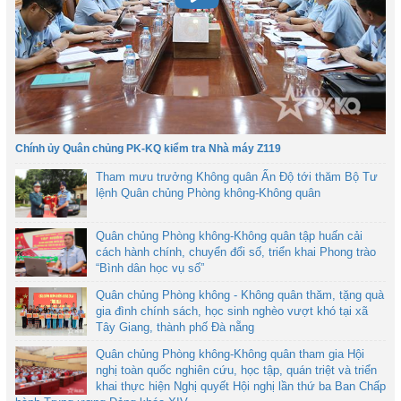
Chính ủy Quân chủng PK-KQ kiểm tra Nhà máy Z119
Tham mưu trưởng Không quân Ấn Độ tới thăm Bộ Tư
lệnh Quân chủng Phòng không-Không quân
Quân chủng Phòng không-Không quân tập huấn cải
cách hành chính, chuyển đổi số, triển khai Phong trào
“Bình dân học vụ số”
Quân chủng Phòng không - Không quân thăm, tặng quà
gia đình chính sách, học sinh nghèo vượt khó tại xã
Tây Giang, thành phố Đà nẵng
Quân chủng Phòng không-Không quân tham gia Hội
nghị toàn quốc nghiên cứu, học tập, quán triệt và triển
khai thực hiện Nghị quyết Hội nghị lần thứ ba Ban Chấp