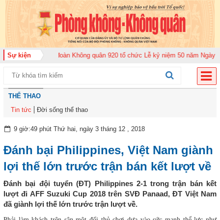
m 2026
Sự kiện
Trung đoàn Không quân 920 tổ chức Lễ kỷ niệm 50 năm Ngày truyền
THỂ THAO
Tin tức
Đời sống thể thao
9 giờ:49 phút Thứ hai, ngày 3 tháng 12 , 2018
Đánh bại Philippines, Việt Nam giành
lợi thế lớn trước trận bán kết lượt về
Đánh bại đội tuyển (ĐT) Philippines 2-1 trong trận bán kết
lượt đi AFF Suzuki Cup 2018 trên SVĐ Panaad, ĐT Việt Nam
đã giành lợi thế lớn trước trận lượt về.
Phải làm khách trên sân một đối thủ chơi dựa vào sức mạnh thể lực như