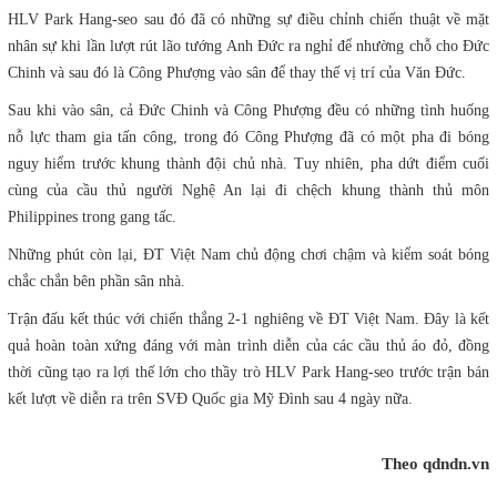
HLV Park Hang-seo sau đó đã có những sự điều chỉnh chiến thuật về mặt
nhân sự khi lần lượt rút lão tướng Anh Đức ra nghỉ để nhường chỗ cho Đức
Chinh và sau đó là Công Phượng vào sân để thay thế vị trí của Văn Đức.
Sau khi vào sân, cả Đức Chinh và Công Phượng đều có những tình huống
nỗ lực tham gia tấn công, trong đó Công Phượng đã có một pha đi bóng
nguy hiểm trước khung thành đội chủ nhà. Tuy nhiên, pha dứt điểm cuối
cùng của cầu thủ người Nghệ An lại đi chệch khung thành thủ môn
Philippines trong gang tấc.
Những phút còn lại, ĐT Việt Nam chủ động chơi chậm và kiểm soát bóng
chắc chắn bên phần sân nhà.
Trận đấu kết thúc với chiến thắng 2-1 nghiêng về ĐT Việt Nam. Đây là kết
quả hoàn toàn xứng đáng với màn trình diễn của các cầu thủ áo đỏ, đồng
thời cũng tạo ra lợi thế lớn cho thầy trò HLV Park Hang-seo trước trận bán
kết lượt về diễn ra trên SVĐ Quốc gia Mỹ Đình sau 4 ngày nữa.
Theo qdndn.vn